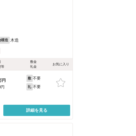
）
）
）
木造
物構造
料
敷金
お気に入り
費等
礼金
不要
敷
万円
不要
0円
礼
詳細を見る