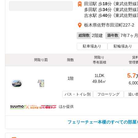
田沼駅 歩
18
分 （東武佐野線
多田駅 歩
34
分 （東武佐野線
吉水駅 歩
40
分 （東武佐野線
栃木県佐野市田沼町227-2
2階建
7年7ヶ
総階数
築年数
駐車場あり
駐輪場あり
間取り
賃
間取り図
階数
専有面積
管理
5.7
1LDK
1階
49.84㎡
6,00
バス・トイレ別
フローリング
追い
ほか提供
フェリーチェ一本榎のすべての部屋