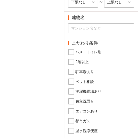
〜
建物名
こだわり条件
バス・トイレ別
2階以上
駐車場あり
ペット相談
洗濯機置場あり
独立洗面台
エアコンあり
都市ガス
温水洗浄便座