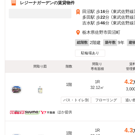
レジーナガーデンの賃貸物件
田沼駅 歩
16
分 （東武佐野線
多田駅 歩
22
分 （東武佐野線
吉水駅 歩
46
分 （東武佐野線
栃木県佐野市田沼町
2階建
9年
総階数
築年数
建
駐輪場あり
間取り
賃
間取り図
階数
専有面積
管理
4.2
1R
1階
32.12㎡
3,00
バス・トイレ別
フローリング
追い
ほか提供
4.3
1R
1階