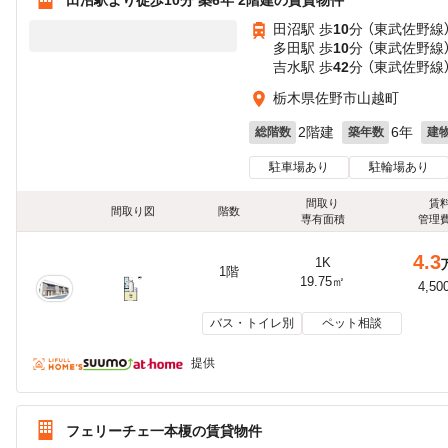
田沼駅 歩
10
分 （東武佐野線
多田駅 歩
10
分 （東武佐野線
吉水駅 歩
42
分 （東武佐野線
栃木県佐野市山越町
2階建
6年
総階数
築年数
建
駐車場あり
駐輪場あり
間取り
賃
間取り図
階数
専有面積
管理
4.3
1K
1階
19.75㎡
4,50
バス・トイレ別
ペット相談
提供
フェリーチェ一本榎の賃貸物件