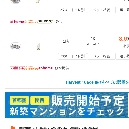
バス・トイレ別
ペット相談
追い
提供
3.9
1K
1階
20.59㎡
不
バス・トイレ別
ペット相談
追い
ほか提供
HarvestPalaceIIIのすべての部屋
田沼駅より徒歩10分 築6年 2階建の賃貸物件