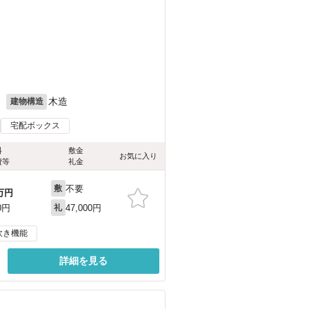
）
）
）
月
木造
建物構造
宅配ボックス
料
敷金
お気に入り
費等
礼金
不要
敷
万円
47,000円
0円
礼
炊き機能
詳細を見る