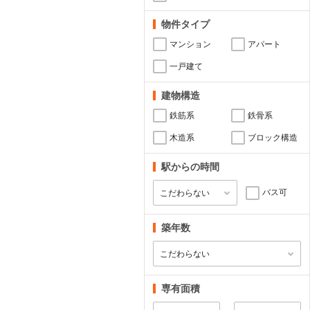
物件タイプ
マンション
アパート
一戸建て
建物構造
鉄筋系
鉄骨系
木造系
ブロック構造
駅からの時間
バス可
築年数
専有面積