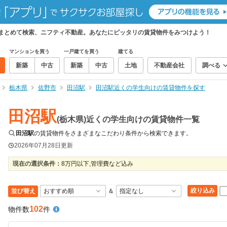
をまとめて検索、ニフティ不動産。あなたにピッタリの賃貸物件をみつけよう！
マンションを買う
一戸建てを買う
建てる
新築
中古
新築
中古
土地
不動産会社
調べる
栃木県
佐野市
田沼駅
田沼駅近くの学生向けの賃貸物件を探す
田沼駅
(栃木県)近くの学生向けの賃貸物件一覧
田沼駅
の賃貸物件をさまざまなこだわり条件から検索できます。
2026年07月28日
更新
現在の選択条件：
8万円以下,管理費など込み
絞り込み
並び替え
＆
102
物件数
件