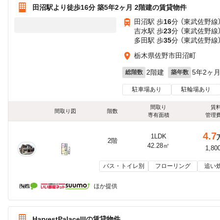
田沼駅より徒歩16分 築5年2ヶ月 2階建の賃貸物件
田沼駅 歩
16
分 （東武佐野線
吉水駅 歩
23
分 （東武佐野線
多田駅 歩
35
分 （東武佐野線
栃木県佐野市田沼町
2階建
5年2ヶ
総階数
築年数
駐車場あり
駐輪場あり
間取り
賃
間取り図
階数
専有面積
管理
4.7
1LDK
2階
42.28㎡
1,80
バス・トイレ別
フローリング
追い
ほか提供
HarvestPalaceIIIの賃貸物件