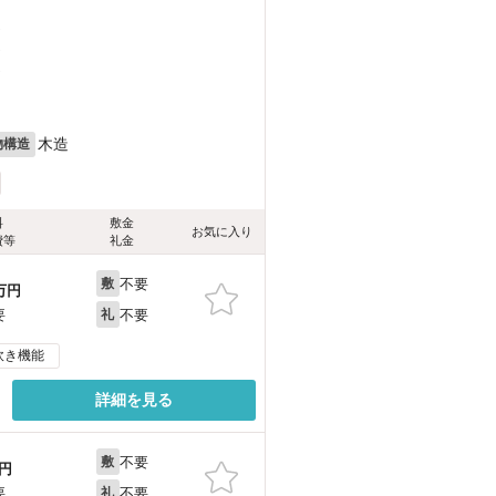
）
）
）
木造
物構造
料
敷金
お気に入り
費等
礼金
不要
敷
万円
不要
要
礼
炊き機能
詳細を見る
不要
敷
円
不要
要
礼