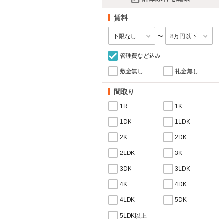
賃料
〜
管理費など込み
敷金無し
礼金無し
間取り
1R
1K
1DK
1LDK
2K
2DK
2LDK
3K
3DK
3LDK
4K
4DK
4LDK
5DK
5LDK以上