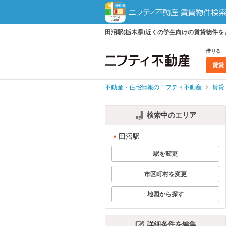
田沼駅(栃木県)近くの学生向けの賃貸物件
借りる
賃貸
不動産・住宅情報のニフティ不動産
賃貸
検索中のエリア
田沼駅
駅を変更
市区町村を変更
地図から探す
詳細条件を編集