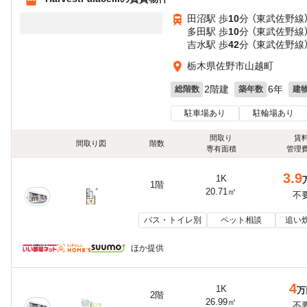
田沼駅 歩
10
分 （東武佐野線
多田駅 歩
10
分 （東武佐野線
吉水駅 歩
42
分 （東武佐野線
栃木県佐野市山越町
2階建
6年
総階数
築年数
建
駐車場あり
駐輪場あり
間取り
賃
間取り図
階数
専有面積
管理
3.9
1K
1階
20.71㎡
不
バス・トイレ別
ペット相談
追い
ほか提供
4
1K
万
2階
26.99㎡
不