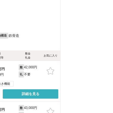
）
）
）
鉄骨造
物構造
料
敷金
お気に入り
費等
礼金
42,000円
敷
万円
不要
0円
礼
炊き機能
詳細を見る
43,000円
敷
万円