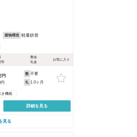
）
）
）
月
軽量鉄骨
建物構造
料
敷金
お気に入り
費等
礼金
不要
敷
万円
1.0ヶ月
0円
礼
炊き機能
詳細を見る
を見る