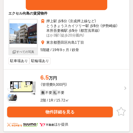
エクセル向島の賃貸物件
押上駅 歩
5
分 （京成押上線
など
）
とうきょうスカイツリー駅 歩
5
分 （伊勢崎線）
本所吾妻橋駅 歩
5
分 （都営浅草線）
ほか3駅（徒歩20分圏内）
東京都墨田区向島1丁目
5階建 / 19年9ヶ月 / 鉄骨
すべての写真
駐車場あり
駐輪場あり
6.5
万円
（管理費9,000円）
不要
不要
敷
礼
2階 / 1R / 15.72㎡
物件詳細を見る
ほか提供