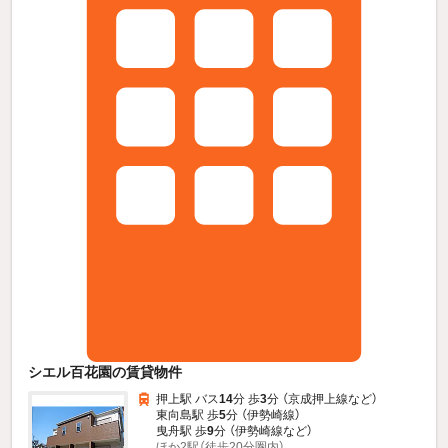
シエル百花園の賃貸物件
押上駅 バス
14
分 歩
3
分 （京成押上線
など
）
東向島駅 歩
5
分 （伊勢崎線）
曳舟駅 歩
9
分 （伊勢崎線
など
）
ほか2駅（徒歩20分圏内）