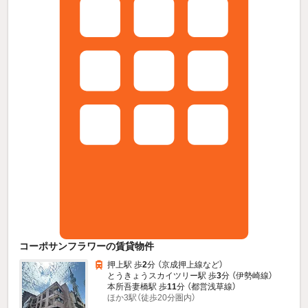
コーポサンフラワーの賃貸物件
押上駅 歩
2
分 （京成押上線
など
）
とうきょうスカイツリー駅 歩
3
分 （伊勢崎線）
本所吾妻橋駅 歩
11
分 （都営浅草線）
ほか3駅（徒歩20分圏内）