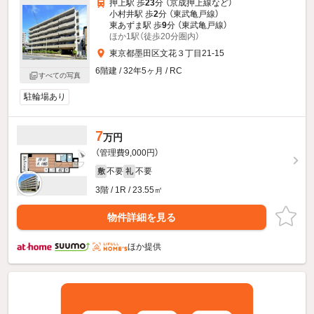
押上駅 歩
23
分 （京成押上線
など
）
小村井駅 歩
2
分 （東武亀戸線）
東あずま駅 歩
9
分 （東武亀戸線）
ほか1駅（徒歩20分圏内）
東京都墨田区文花３丁目21-15
6階建 / 32年5ヶ月 / RC
すべての写真
駐輪場あり
7
万円
（管理費9,000円）
不要
不要
敷
礼
3階 / 1R / 23.55㎡
物件詳細を見る
ほか提供