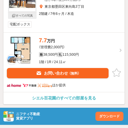
東京都墨田区東向島3丁目
2階建 / 7年6ヶ月 / 木造
すべての写真
宅配ボックス
7.7
万円
（管理費2,000円）
38,500円
115,500円
敷
礼
1階 / 1R / 24.11㎡
お問い合わせ
（無料）
ほか提供
シエル百花園のすべての部屋を見る
ニフティ不動産
ダウンロード
賃貸アプリ