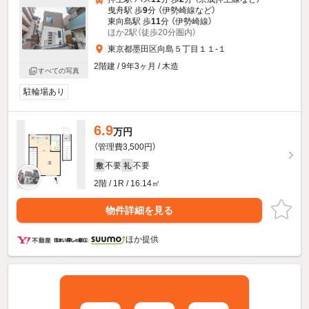
曳舟駅 歩
9
分 （伊勢崎線
など
）
東向島駅 歩
11
分 （伊勢崎線）
ほか2駅（徒歩20分圏内）
東京都墨田区向島５丁目１１-１
2階建 / 9年3ヶ月 / 木造
すべての写真
駐輪場あり
6.9
万円
（管理費3,500円）
不要
不要
敷
礼
2階 / 1R / 16.14㎡
物件詳細を見る
ほか提供