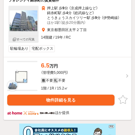
フォレシティ錦糸町の賃貸物件
押上駅 歩
9
分 （京成押上線
など
）
錦糸町駅 歩
4
分 （総武線
など
）
とうきょうスカイツリー駅 歩
9
分 （伊勢崎線）
ほか1駅（徒歩20分圏内）
東京都墨田区太平２丁目
14階建 / 19年 / RC
すべての写真
駐輪場あり
宅配ボックス
6.5
万円
（管理費5,000円）
不要
不要
敷
礼
1階 / 1R / 15.2㎡
物件詳細を見る
ほか提供