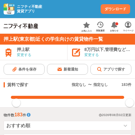
ニフティ不動産
ダウンロード
賃貸アプリ
お知らせ
閲覧履歴
マイページ
お気に入り
押上駅(東京都)近くの学生向けの賃貸物件一覧
押上駅
8万円以下,管理費など込み
変更する
変更する
条件を保存
新着通知
アプリで探す
賃料で探す
指定なし
〜
指定なし
183
件
指定した賃料で絞り込む
183
物件数
件
2026年08月02日
更新