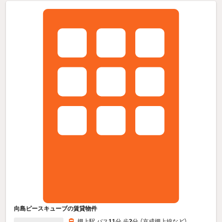
向島ピースキューブの賃貸物件
押上駅 バス
11
分 歩
2
分 （京成押上線
など
）