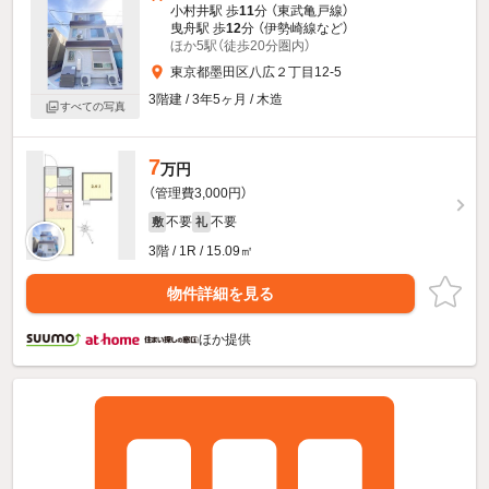
小村井駅 歩
11
分 （東武亀戸線）
曳舟駅 歩
12
分 （伊勢崎線
など
）
ほか5駅（徒歩20分圏内）
東京都墨田区八広２丁目12-5
3階建 / 3年5ヶ月 / 木造
すべての写真
7
万円
（管理費3,000円）
不要
不要
敷
礼
3階 / 1R / 15.09㎡
物件詳細を見る
ほか提供