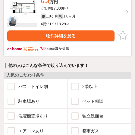
6.3
万円
（管理費7,000円）
1.0ヶ月
1.0ヶ月
敷
礼
6階 / 1K / 18.29㎡
物件詳細を見る
ほか提供
他の人はこんな条件で絞り込んでいます！
人気のこだわり条件
バス・トイレ別
2階以上
駐車場あり
ペット相談
洗濯機置場あり
独立洗面台
エアコンあり
都市ガス