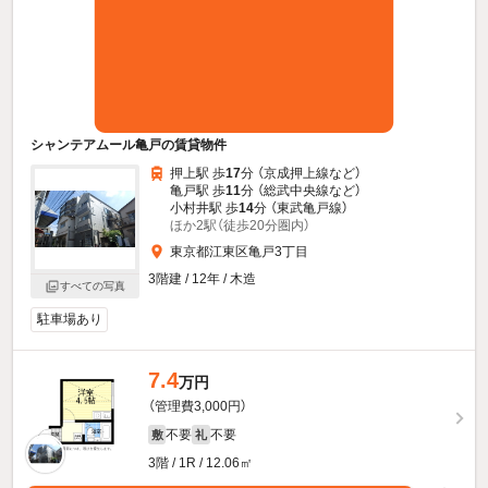
シャンテアムール亀戸の賃貸物件
押上駅 歩
17
分 （京成押上線
など
）
亀戸駅 歩
11
分 （総武中央線
など
）
小村井駅 歩
14
分 （東武亀戸線）
ほか2駅（徒歩20分圏内）
東京都江東区亀戸3丁目
3階建 / 12年 / 木造
すべての写真
駐車場あり
7.4
万円
（管理費3,000円）
不要
不要
敷
礼
3階 / 1R / 12.06㎡