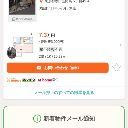
東京都墨田区向島５丁目49-4
3階建 / 11年5ヶ月 / 木造
すべての写真
7.3
万円
（管理費3,000円）
不要
不要
敷
礼
2階 / 1K / 15.23㎡
お問い合わせ
（無料）
提供
メール押上のすべての部屋を見る
新着物件メール通知