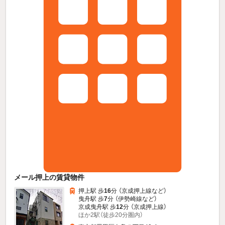
メール押上の賃貸物件
押上駅 歩
16
分 （京成押上線
など
）
曳舟駅 歩
7
分 （伊勢崎線
など
）
京成曳舟駅 歩
12
分 （京成押上線）
ほか2駅（徒歩20分圏内）