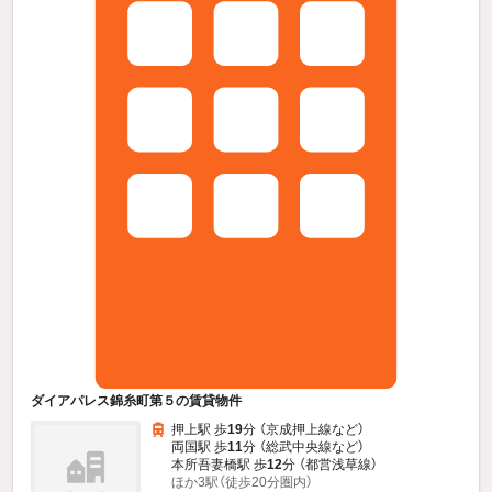
ダイアパレス錦糸町第５の賃貸物件
押上駅 歩
19
分 （京成押上線
など
）
両国駅 歩
11
分 （総武中央線
など
）
本所吾妻橋駅 歩
12
分 （都営浅草線）
ほか3駅（徒歩20分圏内）