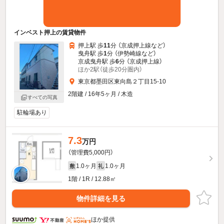
インベスト押上の賃貸物件
押上駅 歩
11
分 （京成押上線
など
）
曳舟駅 歩
1
分 （伊勢崎線
など
）
京成曳舟駅 歩
6
分 （京成押上線）
ほか2駅（徒歩20分圏内）
東京都墨田区東向島２丁目15-10
2階建 / 16年5ヶ月 / 木造
すべての写真
駐輪場あり
7.3
万円
（管理費5,000円）
1.0ヶ月
1.0ヶ月
敷
礼
1階 / 1R / 12.88㎡
物件詳細を見る
ほか提供