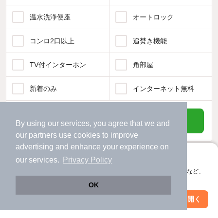
温水洗浄便座
オートロック
コンロ2口以上
追焚き機能
TV付インターホン
角部屋
新着のみ
インターネット無料
該当件数:
物件一覧に反映
By using our services, you agree that we and
183
件
our
partners
use cookies to improve
advertising and enhance your experience on
アプリに切り替えて、サクサクお部屋探し
our services.
Privacy Policy
会員登録なしですぐ使える。マップ検索やお気に入り保存など、
アプリ限定の便利な機能が使えます！
OK
Web版で続行
アプリを開く
駅・沿線を変更
絞り込み条件を変更