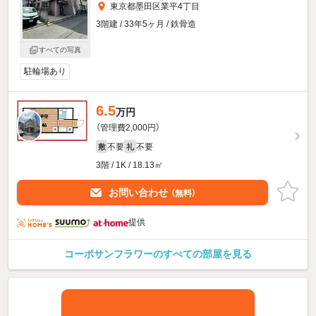
東京都墨田区業平4丁目
3階建 / 33年5ヶ月 / 鉄骨造
すべての写真
駐輪場あり
6.5
万円
（管理費2,000円）
不要
不要
敷
礼
3階 / 1K / 18.13㎡
お問い合わせ
（無料）
提供
コーポサンフラワーのすべての部屋を見る