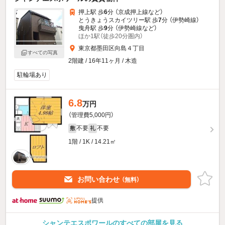
押上駅 歩
6
分 （京成押上線
など
）
とうきょうスカイツリー駅 歩
7
分 （伊勢崎線）
曳舟駅 歩
9
分 （伊勢崎線
など
）
ほか1駅（徒歩20分圏内）
東京都墨田区向島４丁目
すべての写真
2階建 / 16年11ヶ月 / 木造
駐輪場あり
6.8
万円
（管理費5,000円）
不要
不要
敷
礼
1階 / 1K / 14.21㎡
お問い合わせ
（無料）
提供
シャンテエスポワールのすべての部屋を見る