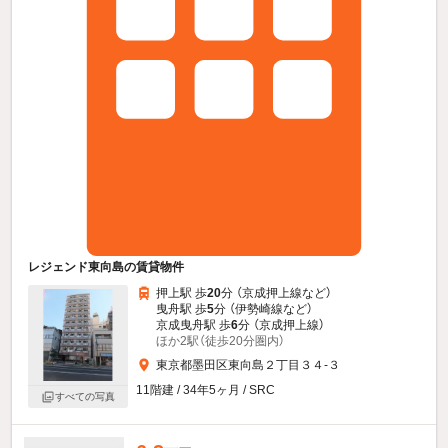
レジェンド東向島の賃貸物件
押上駅 歩
20
分 （京成押上線
など
）
曳舟駅 歩
5
分 （伊勢崎線
など
）
京成曳舟駅 歩
6
分 （京成押上線）
ほか2駅（徒歩20分圏内）
東京都墨田区東向島２丁目３４-３
11階建 / 34年5ヶ月 / SRC
すべての写真