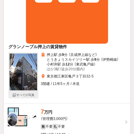
グランノーブル押上の賃貸物件
押上駅 歩
9
分 （京成押上線
など
）
とうきょうスカイツリー駅 歩
9
分 （伊勢崎線）
小村井駅 歩
12
分 （東武亀戸線）
ほか3駅（徒歩20分圏内）
東京都江東区亀戸３丁目32-5
3階建 / 11年5ヶ月 / 木造
すべての写真
7
万円
（管理費3,000円）
不要
不要
敷
礼