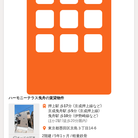
ハーモニーテラス曳舟の賃貸物件
押上駅 歩
17
分 （京成押上線
など
）
京成曳舟駅 歩
5
分 （京成押上線）
曳舟駅 歩
10
分 （伊勢崎線
など
）
ほか2駅（徒歩20分圏内）
東京都墨田区京島３丁目14-6
2階建 / 5年1ヶ月 / 軽量鉄骨
すべての写真