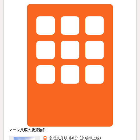
マーレ八広の賃貸物件
京成曳舟駅 歩
6
分 （京成押上線）