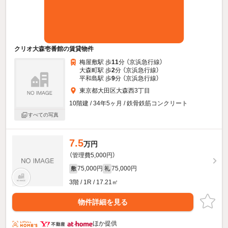
クリオ大森壱番館の賃貸物件
梅屋敷駅 歩
11
分 （京浜急行線）
大森町駅 歩
2
分 （京浜急行線）
平和島駅 歩
9
分 （京浜急行線）
東京都大田区大森西3丁目
10階建 / 34年5ヶ月 / 鉄骨鉄筋コンクリート
すべての写真
7.5
万円
（管理費5,000円）
75,000円
75,000円
敷
礼
3階 / 1R / 17.21㎡
物件詳細を見る
ほか提供