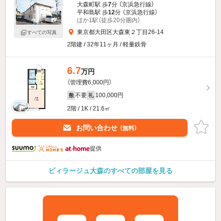
大森町駅 歩
7
分 （京浜急行線）
平和島駅 歩
12
分 （京浜急行線）
ほか1駅（徒歩20分圏内）
東京都大田区大森東２丁目26-14
すべての写真
2階建 / 32年11ヶ月 / 軽量鉄骨
6.7
万円
（管理費6,000円）
不要
100,000円
敷
礼
2階 / 1K / 21.6㎡
お問い合わせ
（無料）
提供
ビィラージュ大森のすべての部屋を見る