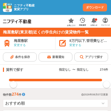
ニフティ不動産
ダウンロード
賃貸アプリ
お知らせ
閲覧履歴
マイページ
お気に入り
梅屋敷駅(東京都)近くの学生向けの賃貸物件一覧
梅屋敷駅
8万円以下,管理費など込み
変更する
変更する
条件を保存
新着通知
アプリで探す
賃料で探す
指定なし
〜
指定なし
274
件
指定した賃料で絞り込む
274
物件数
件
2026年08月07日
更新