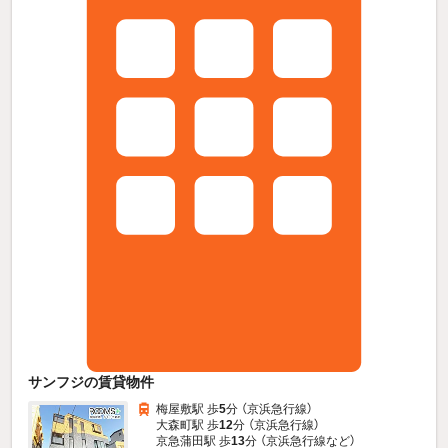
サンフジの賃貸物件
梅屋敷駅 歩
5
分 （京浜急行線）
大森町駅 歩
12
分 （京浜急行線）
京急蒲田駅 歩
13
分 （京浜急行線
など
）