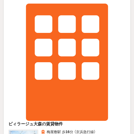
ビィラージュ大森の賃貸物件
梅屋敷駅 歩
16
分 （京浜急行線）