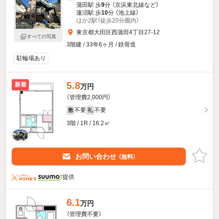
蒲田駅 歩
9
分 （京浜東北線
など
）
蓮沼駅 歩
10
分 （池上線）
ほか2駅（徒歩20分圏内）
東京都大田区西蒲田4丁目27-12
すべての写真
3階建 / 33年6ヶ月 / 鉄骨造
駐輪場あり
5.8
新着
万円
（管理費2,000円）
不要
不要
敷
礼
3階 / 1R / 16.2㎡
お問い合わせ
（無料）
提供
6.1
万円
（管理費不要）