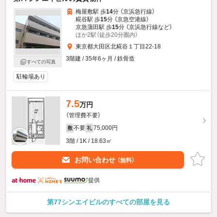
梅屋敷駅 歩
14
分 （京浜急行線）
糀谷駅 歩
15
分 （京急空港線）
京急蒲田駅 歩
15
分 （京浜急行線
など
）
ほか2駅（徒歩20分圏内）
東京都大田区北糀谷１丁目22-18
3階建 / 35年6ヶ月 / 鉄骨造
すべての写真
駐輪場あり
7.5
万円
（管理費不要）
不要
75,000円
敷
礼
3階 / 1K / 18.63㎡
お問い合わせ
（無料）
提供
第77シンエイビルのすべての部屋を見る