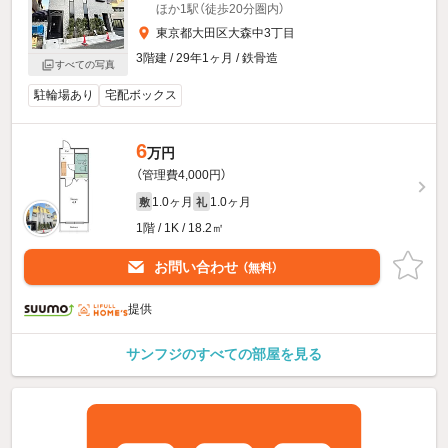
ほか1駅（徒歩20分圏内）
東京都大田区大森中3丁目
3階建 / 29年1ヶ月 / 鉄骨造
すべての写真
駐輪場あり
宅配ボックス
6
万円
（管理費4,000円）
1.0ヶ月
1.0ヶ月
敷
礼
1階 / 1K / 18.2㎡
お問い合わせ
（無料）
提供
サンフジのすべての部屋を見る