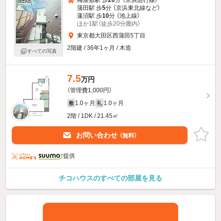
蒲田駅 歩
5
分 （京浜東北線
など
）
蓮沼駅 歩
10
分 （池上線）
ほか1駅（徒歩20分圏内）
東京都大田区西蒲田5丁目
2階建 / 36年1ヶ月 / 木造
すべての写真
7.5
万円
（管理費1,000円）
1.0ヶ月
1.0ヶ月
敷
礼
2階 / 1DK / 21.45㎡
お問い合わせ
（無料）
提供
チコハウスのすべての部屋を見る