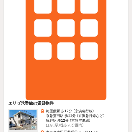
エリゼ弐番館の賃貸物件
梅屋敷駅 歩
12
分 （京浜急行線）
京急蒲田駅 歩
11
分 （京浜急行線
など
）
糀谷駅 歩
12
分 （京急空港線）
ほか1駅（徒歩20分圏内）