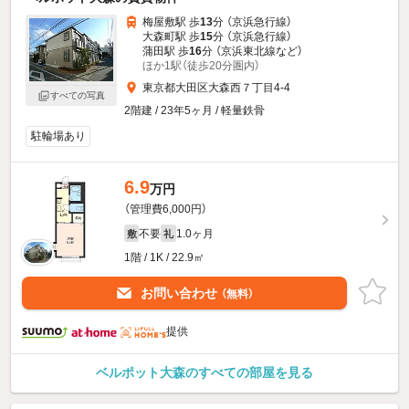
梅屋敷駅 歩
13
分 （京浜急行線）
大森町駅 歩
15
分 （京浜急行線）
蒲田駅 歩
16
分 （京浜東北線
など
）
ほか1駅（徒歩20分圏内）
東京都大田区大森西７丁目4-4
すべての写真
2階建 / 23年5ヶ月 / 軽量鉄骨
駐輪場あり
6.9
万円
（管理費6,000円）
不要
1.0ヶ月
敷
礼
1階 / 1K / 22.9㎡
お問い合わせ
（無料）
提供
ベルポット大森のすべての部屋を見る