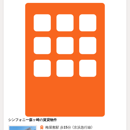
シンフォニー森ヶ崎の賃貸物件
梅屋敷駅 歩
15
分 （京浜急行線）