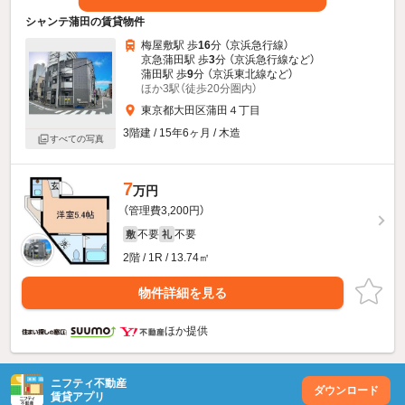
シャンテ蒲田の賃貸物件
梅屋敷駅 歩
16
分 （京浜急行線）
京急蒲田駅 歩
3
分 （京浜急行線
など
）
蒲田駅 歩
9
分 （京浜東北線
など
）
ほか3駅（徒歩20分圏内）
東京都大田区蒲田４丁目
3階建 / 15年6ヶ月 / 木造
すべての写真
7
万円
（管理費3,200円）
不要
不要
敷
礼
2階 / 1R / 13.74㎡
物件詳細を見る
ほか提供
ニフティ不動産
ダウンロード
賃貸アプリ