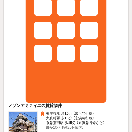
メゾンアミティエの賃貸物件
梅屋敷駅 歩
10
分 （京浜急行線）
大森町駅 歩
13
分 （京浜急行線）
京急蒲田駅 歩
15
分 （京浜急行線
など
）
ほか1駅（徒歩20分圏内）