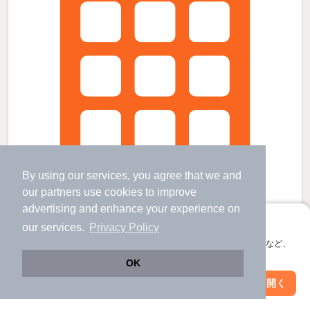
By using our services, you agree that we and
our
partners
use cookies to improve
advertising and enhance your experience on
アプリに切り替えて、サクサクお部屋探し
our services.
Privacy Policy
会員登録なしですぐ使える。マップ検索やお気に入り保存など、
アクセス大森西の賃貸物件
アプリ限定の便利な機能が使えます！
OK
梅屋敷駅 歩
17
分 （京浜急行線）
Web版で続行
アプリを開く
大森町駅 歩
12
分 （京浜急行線）
駅・沿線を変更
絞り込み条件を変更
蒲田駅 歩
19
分 （京浜東北線
など
）
ほか1駅（徒歩20分圏内）