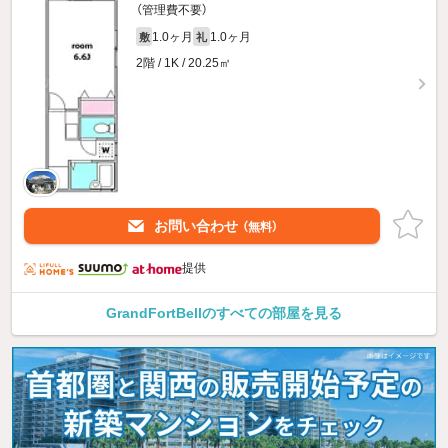
（管理費不要）
1.0ヶ月
1.0ヶ月
敷
礼
2階 / 1K / 20.25㎡
お問い合わせ
（無料）
提供
GrandFortBellのすべての部屋を見る