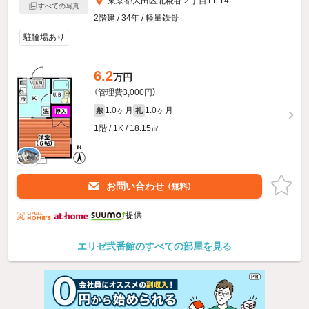
東京都大田区北糀谷２丁目11-14
すべての写真
2階建 / 34年 / 軽量鉄骨
駐輪場あり
6.2
万円
（管理費3,000円）
1.0ヶ月
1.0ヶ月
敷
礼
1階 / 1K / 18.15㎡
お問い合わせ
（無料）
提供
エリゼ弐番館のすべての部屋を見る