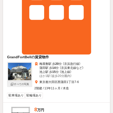
GrandFortBellの賃貸物件
梅屋敷駅 歩
20
分 （京浜急行線）
蒲田駅 歩
14
分 （京浜東北線
など
）
池上駅 歩
15
分 （池上線）
ほか1駅（徒歩20分圏内）
東京都大田区西蒲田1丁目7-6
すべての写真
2階建 / 13年11ヶ月 / 木造
駐車場あり
駐輪場あり
8
万円