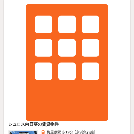
シュロス向日葵の賃貸物件
梅屋敷駅 歩
19
分 （京浜急行線）