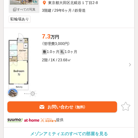
東京都大田区北糀谷１丁目2-8
すべての写真
3階建 / 29年6ヶ月 / 鉄骨造
駐輪場あり
7.3
万円
（管理費3,000円）
1.0ヶ月
1.0ヶ月
敷
礼
2階 / 1K / 23.68㎡
お問い合わせ
（無料）
提供
メゾンアミティエのすべての部屋を見る