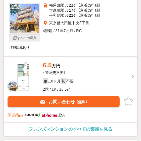
梅屋敷駅 歩
22
分 （京浜急行線）
大森町駅 歩
17
分 （京浜急行線）
平和島駅 歩
21
分 （京浜急行線）
東京都大田区中央3丁目
4階建 / 31年7ヶ月 / RC
すべての写真
駐輪場あり
6.5
万円
（管理費不要）
1.0ヶ月
不要
敷
礼
2階 / 1K / 16.5㎡
お問い合わせ
（無料）
提供
フレンズマンションのすべての部屋を見る