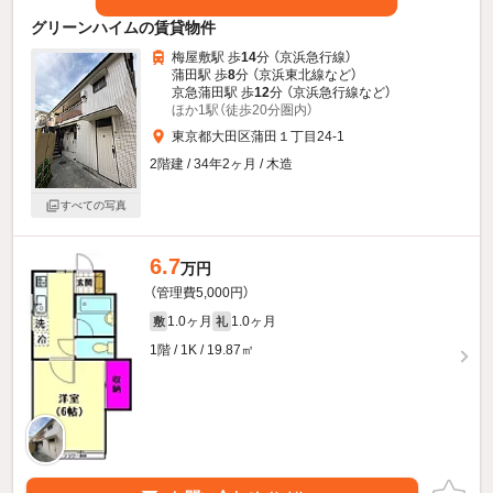
グリーンハイムの賃貸物件
梅屋敷駅 歩
14
分 （京浜急行線）
蒲田駅 歩
8
分 （京浜東北線
など
）
京急蒲田駅 歩
12
分 （京浜急行線
など
）
ほか1駅（徒歩20分圏内）
東京都大田区蒲田１丁目24-1
2階建 / 34年2ヶ月 / 木造
すべての写真
6.7
万円
（管理費5,000円）
1.0ヶ月
1.0ヶ月
敷
礼
1階 / 1K / 19.87㎡