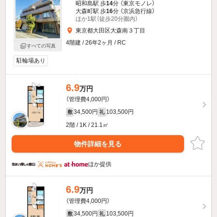
昭和島駅 歩
14
分 （東京モノレ）
大森町駅 歩
16
分 （京浜急行線）
ほか1駅（徒歩20分圏内）
東京都大田区大森南３丁目
4階建 / 26年2ヶ月 / RC
すべての写真
駐輪場あり
6.9
万円
（管理費4,000円）
34,500円
103,500円
敷
礼
2階 / 1K / 21.1㎡
物件詳細を見る
ほか提供
6.9
万円
（管理費4,000円）
34,500円
103,500円
敷
礼