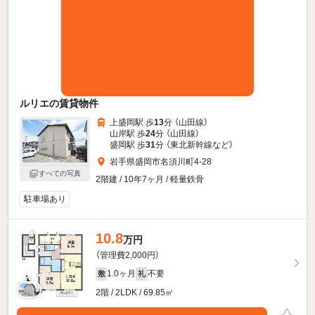
ルリエの賃貸物件
上盛岡駅 歩
13
分 （山田線）
山岸駅 歩
24
分 （山田線）
盛岡駅 歩
31
分 （東北新幹線
など
）
岩手県盛岡市名須川町4-28
すべての写真
2階建 / 10年7ヶ月 / 軽量鉄骨
駐車場あり
10.8
万円
（管理費2,000円）
1.0ヶ月
不要
敷
礼
2階 / 2LDK / 69.85㎡