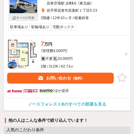
花巻空港駅 歩
93
分 （東北線）
岩手県花巻市若葉町１丁目5-23
2階建 / 12年10ヶ月 / 軽量鉄骨
すべての写真
駐車場あり
駐輪場あり
宅配ボックス
7
万円
（管理費4,000円）
不要
20,000円
敷
礼
2階 / 2LDK / 62.73㎡
お問い合わせ
（無料）
ほか提供
ノースフォレストBのすべての部屋を見る
他の人はこんな条件で絞り込んでいます！
人気のこだわり条件