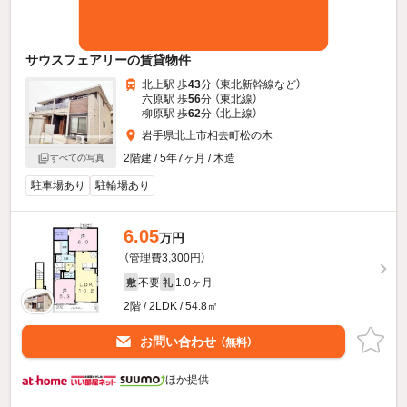
サウスフェアリーの賃貸物件
北上駅 歩
43
分 （東北新幹線
など
）
六原駅 歩
56
分 （東北線）
柳原駅 歩
62
分 （北上線）
岩手県北上市相去町松の木
2階建 / 5年7ヶ月 / 木造
すべての写真
駐車場あり
駐輪場あり
6.05
万円
（管理費3,300円）
不要
1.0ヶ月
敷
礼
2階 / 2LDK / 54.8㎡
お問い合わせ
（無料）
ほか提供