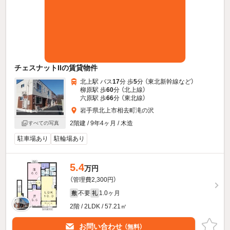
チェスナットIIの賃貸物件
北上駅 バス
17
分 歩
5
分 （東北新幹線
など
）
柳原駅 歩
60
分 （北上線）
六原駅 歩
66
分 （東北線）
岩手県北上市相去町滝の沢
2階建 / 9年4ヶ月 / 木造
すべての写真
駐車場あり
駐輪場あり
5.4
万円
（管理費2,300円）
不要
1.0ヶ月
敷
礼
2階 / 2LDK / 57.21㎡
お問い合わせ
（無料）