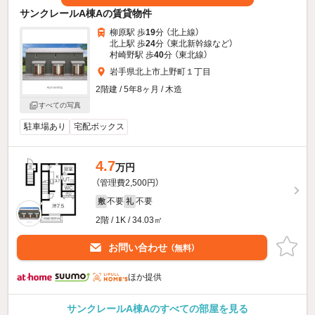
サンクレールA棟Aの賃貸物件
柳原駅 歩
19
分 （北上線）
北上駅 歩
24
分 （東北新幹線
など
）
村崎野駅 歩
40
分 （東北線）
岩手県北上市上野町１丁目
2階建 / 5年8ヶ月 / 木造
すべての写真
駐車場あり
宅配ボックス
4.7
万円
（管理費2,500円）
不要
不要
敷
礼
2階 / 1K / 34.03㎡
お問い合わせ
（無料）
ほか提供
サンクレールA棟Aのすべての部屋を見る