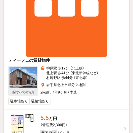
ティーフェの賃貸物件
柳原駅 歩
17
分 （北上線）
北上駅 歩
41
分 （東北新幹線
など
）
村崎野駅 歩
44
分 （東北線）
岩手県北上市町分２地割
2階建 / 7年9ヶ月 / 木造
すべての写真
駐車場あり
駐輪場あり
5.5
万円
（管理費2,300円）
不要
1.0ヶ月
敷
礼