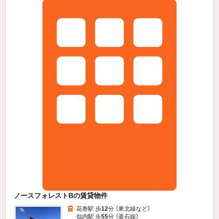
ノースフォレストBの賃貸物件
花巻駅 歩
12
分 （東北線
など
）
似内駅 歩
55
分 （釜石線）