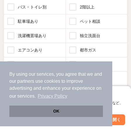
バス・トイレ別
2階以上
駐車場あり
ペット相談
洗濯機置場あり
独立洗面台
エアコンあり
都市ガス
温水洗浄便座
オートロック
By using our services, you agree that we and
コンロ2口以上
追焚き機能
our
partners
use cookies to improve
advertising and enhance your experience on
TV付インターホン
角部屋
アプリに切り替えて、サクサクお部屋探し
our services.
Privacy Policy
会員登録なしですぐ使える。マップ検索やお気に入り保存など、
新着のみ
インターネット無料
アプリ限定の便利な機能が使えます！
OK
Web版で続行
アプリを開く
駅・沿線を変更
絞り込み条件を変更
該当件数:
物件一覧に反映
1,781
件