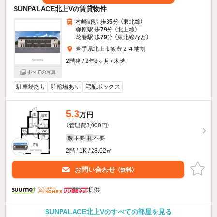
SUNPALACE北上Vの賃貸物件
村崎野駅 歩
35
分 （東北線）
柳原駅 歩
79
分 （北上線）
花巻駅 歩
79
分 （東北線
など
）
岩手県北上市飯豊２４地割
2階建 / 2年8ヶ月 / 木造
すべての写真
駐車場あり
駐輪場あり
宅配ボックス
5.3
万円
（管理費3,000円）
不要
不要
敷
礼
2階 / 1K / 28.02㎡
お問い合わせ
（無料）
提供
SUNPALACE北上Vのすべての部屋を見る