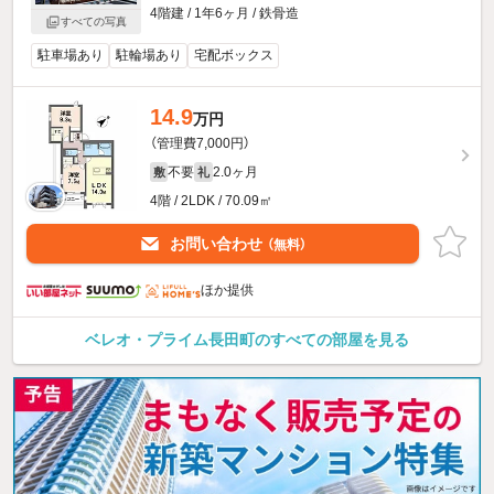
4階建 / 1年6ヶ月 / 鉄骨造
すべての写真
駐車場あり
駐輪場あり
宅配ボックス
14.9
万円
（管理費7,000円）
不要
2.0ヶ月
敷
礼
4階 / 2LDK / 70.09㎡
お問い合わせ
（無料）
ほか提供
ベレオ・プライム長田町のすべての部屋を見る