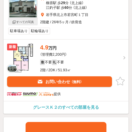
柳原駅 歩
29
分 （北上線）
江釣子駅 歩
60
分 （北上線）
岩手県北上市若宮町１丁目
2階建 / 26年5ヶ月 / 鉄骨造
すべての写真
駐車場あり
駐輪場あり
4.9
新着
万円
（管理費2,200円）
不要
不要
敷
礼
2階 / 2DK / 51.93㎡
お問い合わせ
（無料）
提供
グレースＫ２のすべての部屋を見る