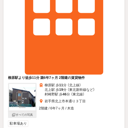
柳原駅より徒歩11分 築6年7ヶ月 2階建の賃貸物件
柳原駅 歩
11
分 （北上線）
北上駅 歩
19
分 （東北新幹線
など
）
村崎野駅 歩
46
分 （東北線）
岩手県北上市本通り３丁目
2階建 / 6年7ヶ月 / 木造
すべての写真
駐車場あり