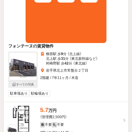
フォンテーヌの賃貸物件
柳原駅 歩
9
分 （北上線）
北上駅 歩
31
分 （東北新幹線
など
）
村崎野駅 歩
42
分 （東北線）
岩手県北上市常盤台２丁目
2階建 / 7年11ヶ月 / 木造
すべての写真
駐車場あり
駐輪場あり
5.7
万円
（管理費2,500円）
不要
不要
敷
礼