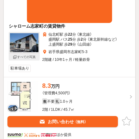
シャローム志家町の賃貸物件
仙北町駅 歩
22
分 （東北線）
盛岡駅 バス
25
分 歩
2
分 （東北新幹線
など
）
上盛岡駅 歩
29
分 （山田線）
岩手県盛岡市志家町5-3
すべての写真
2階建 / 10年1ヶ月 / 軽量鉄骨
駐車場あり
8.3
万円
（管理費4,500円）
不要
1.0ヶ月
敷
礼
2階 / 1LDK / 45.7㎡
お問い合わせ
（無料）
ほか提供