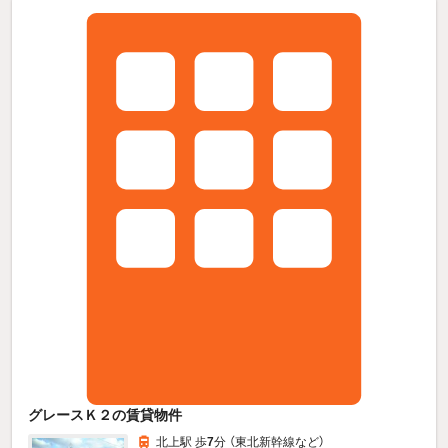
グレースＫ２の賃貸物件
北上駅 歩
7
分 （東北新幹線
など
）