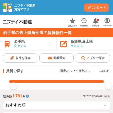
ニフティ不動産
ダウンロード
賃貸アプリ
お知らせ
閲覧履歴
マイページ
お気に入り
岩手県の最上階角部屋の賃貸物件一覧
岩手県
角部屋,最上階
変更する
変更する
条件を保存
新着通知
アプリで探す
賃料で探す
指定なし
〜
指定なし
1,781
件
指定した賃料で絞り込む
1,781
物件数
件
2026年08月07日
更新