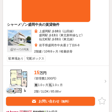
シャーメゾン盛岡中央の賃貸物件
上盛岡駅 歩
10
分 （山田線）
盛岡駅 歩
13
分 （東北新幹線
など
）
仙北町駅 歩
33
分 （東北線）
岩手県盛岡市中央通２丁目6-8
すべての写真
2階建 / 10年8ヶ月 / 軽量鉄骨
駐車場あり
宅配ボックス
15
万円
（管理費2,000円）
1.0ヶ月
1.0ヶ月
敷
礼
2階 / 1LDK / 85.88㎡
お問い合わせ
（無料）
ほか提供