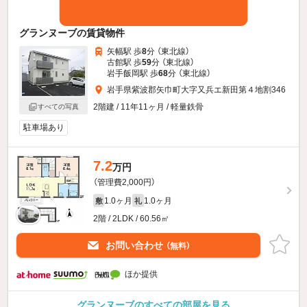
グランヌーブの賃貸物件
矢幅駅 歩
8
分 （東北線）
古館駅 歩
59
分 （東北線）
岩手飯岡駅 歩
68
分 （東北線）
岩手県紫波郡矢巾町大字又兵エ新田第４地割346
2階建 / 11年11ヶ月 / 軽量鉄骨
すべての写真
駐車場あり
7.2
万円
（管理費2,000円）
1.0ヶ月
1.0ヶ月
敷
礼
2階 / 2LDK / 60.56㎡
お問い合わせ
（無料）
ほか提供
グランヌーブのすべての部屋を見る