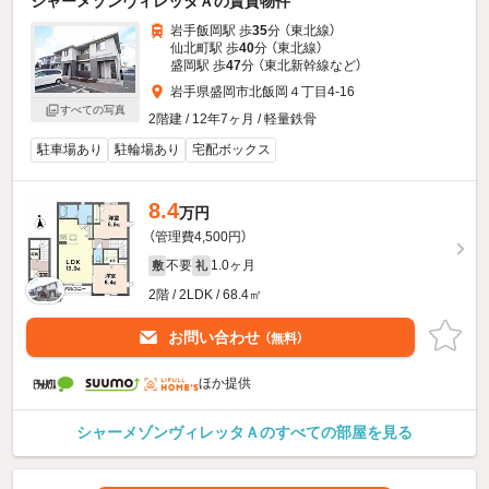
シャーメゾンヴィレッタＡの賃貸物件
岩手飯岡駅 歩
35
分 （東北線）
仙北町駅 歩
40
分 （東北線）
盛岡駅 歩
47
分 （東北新幹線
など
）
岩手県盛岡市北飯岡４丁目4-16
すべての写真
2階建 / 12年7ヶ月 / 軽量鉄骨
駐車場あり
駐輪場あり
宅配ボックス
8.4
万円
（管理費4,500円）
不要
1.0ヶ月
敷
礼
2階 / 2LDK / 68.4㎡
お問い合わせ
（無料）
ほか提供
シャーメゾンヴィレッタＡのすべての部屋を見る