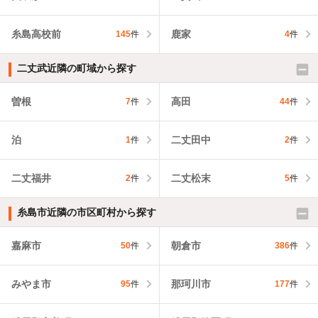
糸島高校前
鹿家
145
件
4
件
二丈武近隣の町域から探す
曽根
高田
7
件
44
件
泊
二丈田中
1
件
2
件
二丈福井
二丈松末
2
件
5
件
糸島市近隣の市区町村から探す
嘉麻市
朝倉市
50
件
386
件
みやま市
那珂川市
95
件
177
件