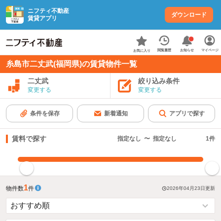
ニフティ不動産
ダウンロード
賃貸アプリ
お知らせ
閲覧履歴
マイページ
お気に入り
糸島市二丈武(福岡県)の賃貸物件一覧
二丈武
絞り込み条件
変更する
変更する
条件を保存
新着通知
アプリで探す
賃料で探す
指定なし
〜
指定なし
1
件
指定した賃料で絞り込む
1
物件数
件
2026年04月23日
更新