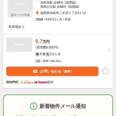
加布里駅 歩
25
分 （筑肥線）
美咲が丘駅 歩
43
分 （筑肥線）
福岡県糸島市二丈武１丁目11-12
すべての写真
2階建 / 44年11ヶ月 / 木造
駐車場あり
9.7
万円
（管理費8,000円）
不要
3.0ヶ月
敷
礼
1階 / 3DK / 66.24㎡
お問い合わせ
（無料）
提供
新着物件メール通知