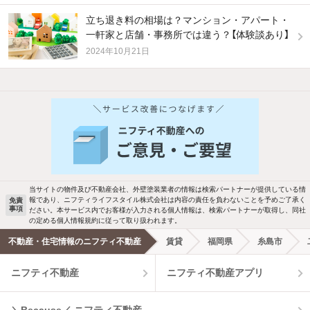
立ち退き料の相場は？マンション・アパート・
一軒家と店舗・事務所では違う？【体験談あり】
2024年10月21日
他の人はこんな条件で絞り込んでいます！
人気のこだわり条件
バス・トイレ別
2階以上
駐車場あり
ペット相談
当サイトの物件及び不動産会社、外壁塗装業者の情報は検索パートナーが提供している情
報であり、ニフティライフスタイル株式会社は内容の責任を負わないことを予めご了承く
免責
洗濯機置場あり
独立洗面台
事項
ださい。本サービス内でお客様が入力される個人情報は、検索パートナーが取得し、同社
の定める個人情報規約に従って取り扱われます。
エアコンあり
都市ガス
不動産・住宅情報のニフティ不動産
賃貸
福岡県
糸島市
ニフティ不動産
ニフティ不動産アプリ
温水洗浄便座
オートロック
コンロ2口以上
追焚き機能