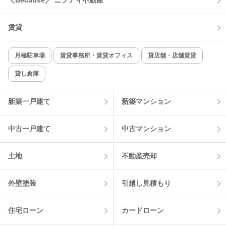
＼Because／ ニフティ不動産
TV付インターホン
角部屋
賃貸
新着のみ
インターネット無料
月極駐車場
賃貸事務所・賃貸オフィス
貸店舗・店舗賃貸
貸し倉庫
該当件数:
物件一覧に反映
1
件
新築一戸建て
新築マンション
中古一戸建て
中古マンション
土地
不動産売却
外壁塗装
引越し見積もり
住宅ローン
カードローン