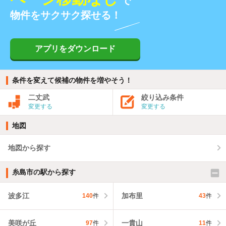
で
物件をサクサク探せる！
アプリをダウンロード
条件を変えて候補の物件を増やそう！
二丈武
絞り込み条件
変更する
変更する
地図
地図から探す
糸島市の駅から探す
波多江
加布里
140
件
43
件
美咲が丘
一貴山
97
件
11
件