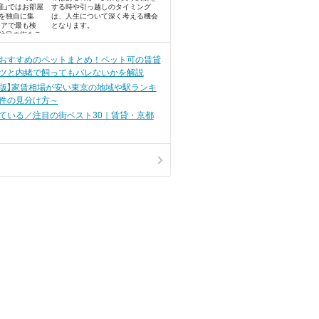
産」ではお部屋
する時や引っ越しのタイミング
を独自に集
は、人生について深く考える機会
リアで最も検
となります。
注目の街をラ
めました。
おすすめのペットまとめ！ペット可の賃貸
ツと内緒で飼ってもバレないかを解説
0月版】家賃相場が安い東京の地域や駅ランキ
件の見分け方～
ている／注目の街ベスト30｜賃貸・京都