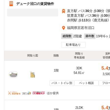
デューク沼口の賃貸物件
直方駅 バス
36
分 歩
30
分 （
筑豊直方駅 バス
36
分 歩
30
赤間駅 歩
113
分 （鹿児島線）
福岡県宮若市沼口
2階建
19年6ヶ
総階数
築年数
駐車場あり
間取り
賃
間取り図
階数
専有面積
管理
5.4
3DK
1階
54.81㎡
3,50
バス・トイレ別
ペット相談
フロ
ほか提供
5.4
2LDK
1階