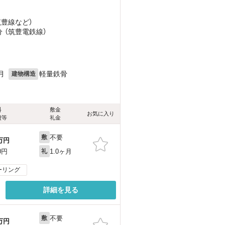
筑豊線
など
）
分 （筑豊電鉄線）
月
軽量鉄骨
建物構造
料
敷金
お気に入り
費等
礼金
不要
敷
万円
1.0ヶ月
0円
礼
ーリング
詳細を見る
不要
敷
万円