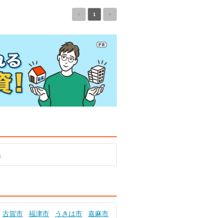
<
1
>
鶴
古賀市
福津市
うきは市
嘉麻市