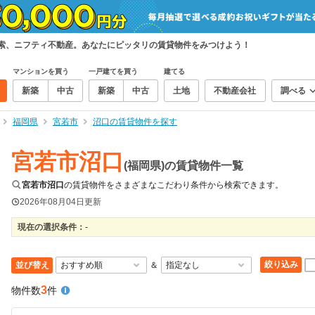
検索、ニフティ不動産。あなたにピッタリの賃貸物件をみつけよう！
マンションを買う
一戸建てを買う
建てる
新築
中古
新築
中古
土地
不動産会社
調べる
福岡県
宮若市
沼口の賃貸物件を探す
宮若市沼口
(福岡県)の賃貸物件一覧
宮若市沼口
の賃貸物件をさまざまなこだわり条件から検索できます。
2026年08月04日
更新
現在の選択条件：
-
絞り込み
並び替え
＆
3
物件数
件