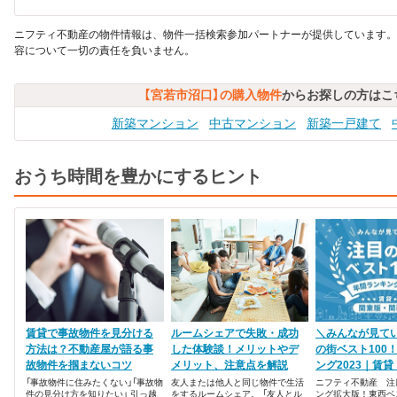
ニフティ不動産の物件情報は、物件一括検索参加パートナーが提供しています。
容について一切の責任を負いません。
【宮若市沼口】の購入物件
からお探しの方はこ
新築マンション
中古マンション
新築一戸建て
おうち時間を豊かにするヒント
賃貸で事故物件を見分ける
ルームシェアで失敗・成功
＼みんなが見て
方法は？不動産屋が語る事
した体験談！メリットやデ
の街ベスト100
故物件を掴まないコツ
メリット、注意点を解説
ング2023｜賃
「事故物件に住みたくない」「事故物
友人または他人と同じ物件で生活
ニフティ不動産 注
件の見分け方を知りたい」 引っ越
をするルームシェア。 「友人とル
ング拡大版！東西ベス