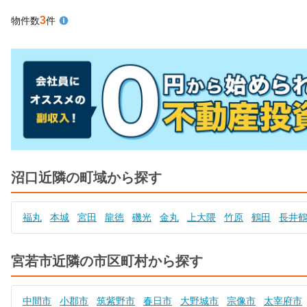
3
物件数
件
沼口近隣の町域から探す
福丸
本城
宮田
龍徳
磯光
金丸
上大隈
竹原
鶴田
長井
宮若市近隣の市区町村から探す
中間市
小郡市
筑紫野市
春日市
大野城市
宗像市
太宰府市