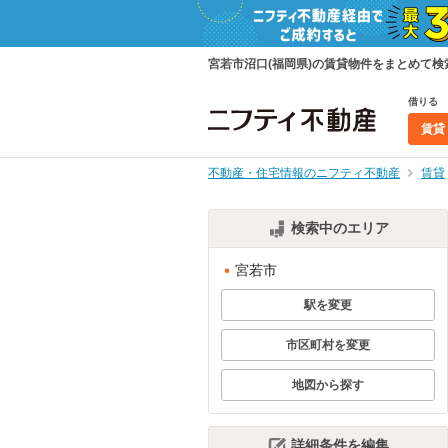
宮若市沼口(福岡県)の賃貸物件をまとめて
借りる
賃貸
不動産・住宅情報のニフティ不動産
賃貸
検索中のエリア
宮若市
駅を変更
市区町村を変更
地図から探す
詳細条件を編集