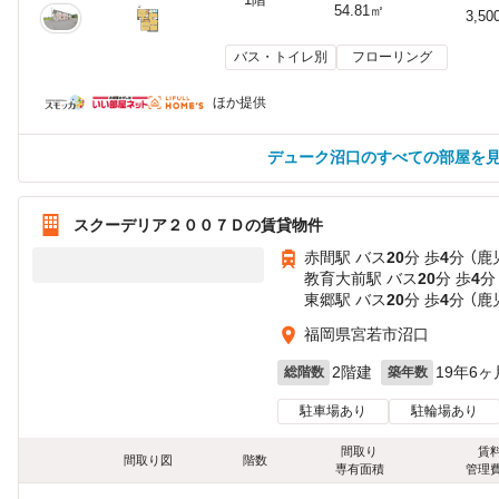
54.81㎡
3,50
バス・トイレ別
フローリング
ほか提供
デューク沼口のすべての部屋を
スクーデリア２００７Ｄの賃貸物件
赤間駅 バス
20
分 歩
4
分 （鹿
教育大前駅 バス
20
分 歩
4
分
東郷駅 バス
20
分 歩
4
分 （鹿
福岡県宮若市沼口
2階建
19年6ヶ
総階数
築年数
駐車場あり
駐輪場あり
間取り
賃
間取り図
階数
専有面積
管理