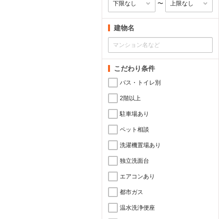
〜
建物名
こだわり条件
バス・トイレ別
2階以上
駐車場あり
ペット相談
洗濯機置場あり
独立洗面台
エアコンあり
都市ガス
温水洗浄便座