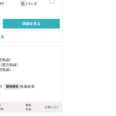
1.0ヶ月
0円
礼
詳細を見る
見る
児島線）
 （鹿児島線）
児島線）
月
軽量鉄骨
建物構造
料
敷金
お気に入り
費等
礼金