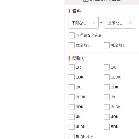
賃料
〜
管理費など込み
敷金無し
礼金無し
間取り
1R
1K
1DK
1LDK
2K
2DK
2LDK
3K
3DK
3LDK
4K
4DK
4LDK
5DK
5LDK以上