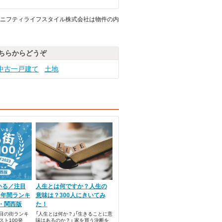
ニフティライフスタイル株式会社は物件の内
ちらからどうぞ
中古一戸建て
土地
いる／注目
人生とは何ですか？人生の
！年間ランキ
意味は？300人にきいてみ
貸・関西版
た！
目の街ランキ
「人生とは何か？」「生きることに意
ト100発
味はあるのか？」 家を買う決断を