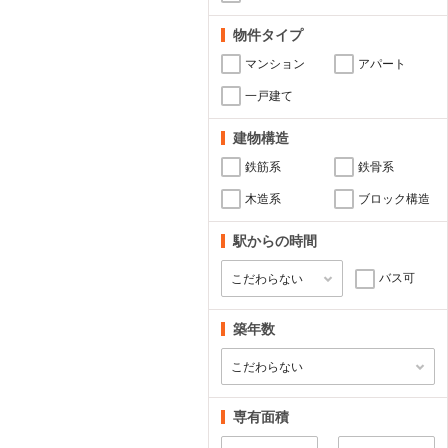
物件タイプ
マンション
アパート
一戸建て
建物構造
鉄筋系
鉄骨系
木造系
ブロック構造
駅からの時間
バス可
築年数
専有面積