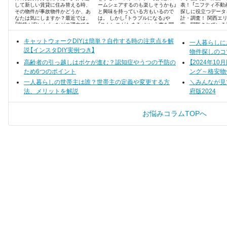
して新しい賃貸に住み替える時、
ームシェアするのも楽しそうかも」
表！ 「ニフティ不動
その物件が事故物件かどうか、あ
と興味を持っている方もいるので
探しに役立つデータ
なたは気にしますか？最近では、
は。 しかし「トラブルになる」や
計・調査！ 関西エ
「家賃が安いから」などの理由であ
「ストレスがたまる」という声を聞
索・閲覧されている
えて事故物件を選ぶ方もいるそう
くと、不安になりますよね。
ンキング形式でまと
です。しかし多くの方は、「絶対に
キャットウォークDIYは簡単？自作する時の注意点を解
一人暮らしに
住みたくない」と考えると思いま
説【インスタDIY実例つき】
す。
物件探しのコ
高齢者の引っ越しはボケが進む？認知症やうつの予防の
【2024年1
ため6つのポイント
ング～格安物
一人暮らしの世帯主は誰？世帯主の定義や変更する方
＼みんなが見
法、メリットを解説
府版2024
お悩みコラムTOPへ