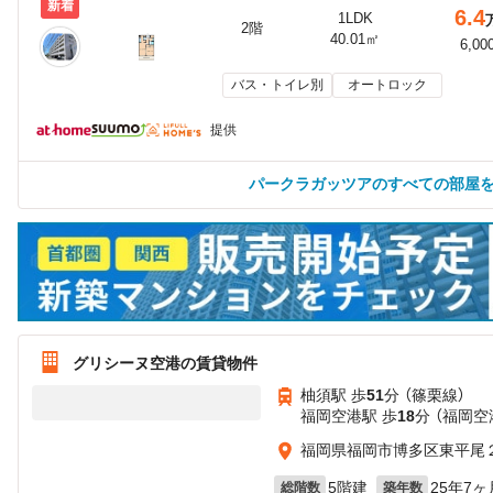
新着
6.4
1LDK
2階
40.01㎡
6,00
バス・トイレ別
オートロック
提供
パークラガッツアのすべての部屋
グリシーヌ空港の賃貸物件
柚須駅 歩
51
分 （篠栗線）
福岡空港駅 歩
18
分 （福岡空
福岡県福岡市博多区東平尾２
5階建
25年7ヶ
総階数
築年数