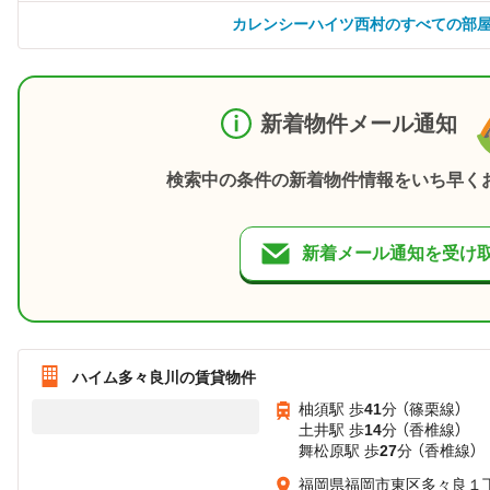
カレンシーハイツ西村のすべての部
新着物件メール通知
検索中の条件の新着物件情報をいち早く
新着メール通知を受け
ハイム多々良川の賃貸物件
柚須駅 歩
41
分 （篠栗線）
土井駅 歩
14
分 （香椎線）
舞松原駅 歩
27
分 （香椎線）
福岡県福岡市東区多々良１丁目