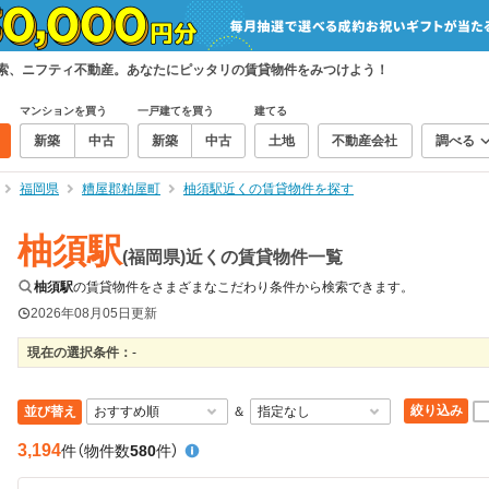
検索、ニフティ不動産。あなたにピッタリの賃貸物件をみつけよう！
マンションを買う
一戸建てを買う
建てる
新築
中古
新築
中古
土地
不動産会社
調べる
福岡県
糟屋郡粕屋町
柚須駅近くの賃貸物件を探す
柚須駅
(福岡県)近くの賃貸物件一覧
柚須駅
の賃貸物件をさまざまなこだわり条件から検索できます。
2026年08月05日
更新
現在の選択条件：
-
絞り込み
並び替え
＆
3,194
件
（物件数
580
件）