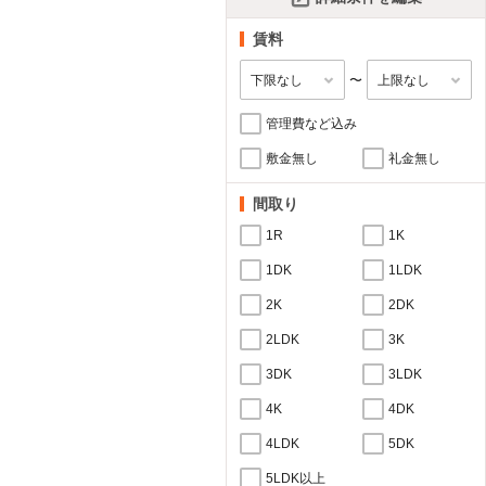
賃料
〜
管理費など込み
敷金無し
礼金無し
間取り
1R
1K
1DK
1LDK
2K
2DK
2LDK
3K
3DK
3LDK
4K
4DK
4LDK
5DK
5LDK以上