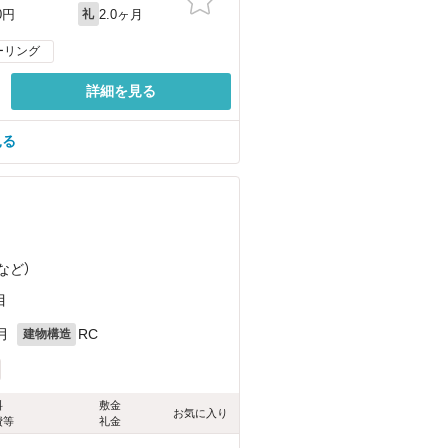
2.0ヶ月
0円
礼
ーリング
詳細を見る
見る
など
）
目
月
RC
建物構造
料
敷金
お気に入り
費等
礼金