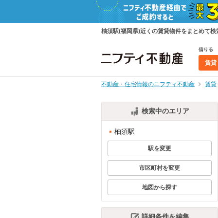
柚須駅(福岡県)近くの賃貸物件をまとめて
借りる
賃貸
不動産・住宅情報のニフティ不動産
賃貸
検索中のエリア
柚須駅
駅を変更
市区町村を変更
地図から探す
詳細条件を編集