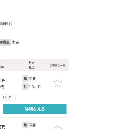
箱崎線）
目
木造
物構造
料
敷金
お気に入り
費等
礼金
不要
敷
万円
2.0ヶ月
0円
礼
ーリング
詳細を見る
不要
敷
万円