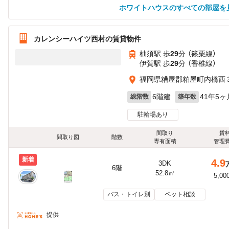
ホワイトハウスのすべての部屋を
カレンシーハイツ西村の賃貸物件
柚須駅 歩
29
分 （篠栗線）
伊賀駅 歩
29
分 （香椎線）
福岡県糟屋郡粕屋町内橋西３
6階建
41年5ヶ
総階数
築年数
駐輪場あり
間取り
賃
間取り図
階数
専有面積
管理
新着
4.9
3DK
6階
52.8㎡
5,00
バス・トイレ別
ペット相談
提供