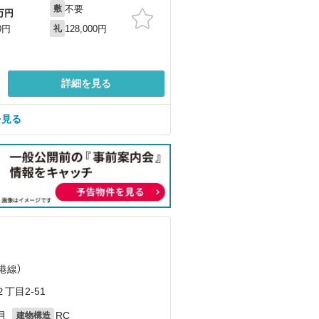
不要
敷
万円
128,000円
0円
礼
詳細を見る
を見る
港線）
丁目2-51
月
RC
建物構造