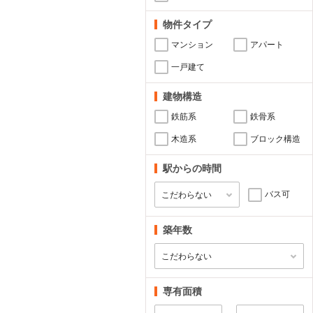
物件タイプ
マンション
アパート
一戸建て
建物構造
鉄筋系
鉄骨系
木造系
ブロック構造
駅からの時間
バス可
築年数
専有面積