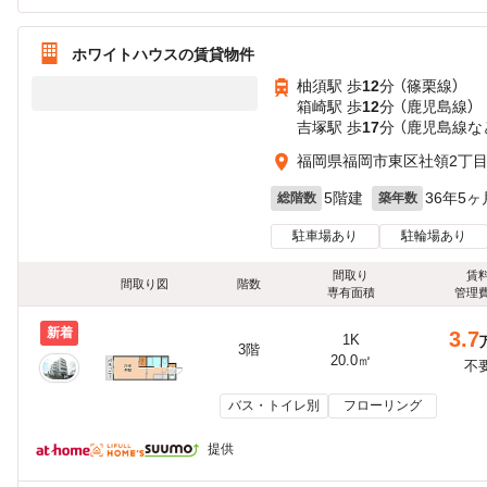
ホワイトハウスの賃貸物件
柚須駅 歩
12
分 （篠栗線）
箱崎駅 歩
12
分 （鹿児島線）
吉塚駅 歩
17
分 （鹿児島線
な
福岡県福岡市東区社領2丁
5階建
36年5ヶ
総階数
築年数
駐車場あり
駐輪場あり
間取り
賃
間取り図
階数
専有面積
管理
新着
3.7
1K
3階
20.0㎡
不
バス・トイレ別
フローリング
提供