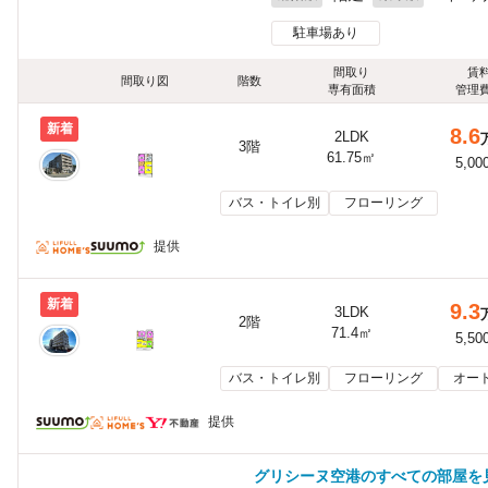
駐車場あり
間取り
賃
間取り図
階数
専有面積
管理
新着
8.6
2LDK
3階
61.75㎡
5,00
バス・トイレ別
フローリング
提供
新着
9.3
3LDK
2階
71.4㎡
5,50
バス・トイレ別
フローリング
オー
提供
グリシーヌ空港のすべての部屋を