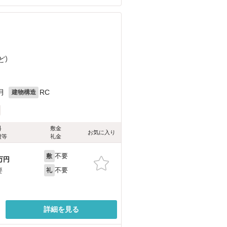
ど
）
目
月
RC
建物構造
料
敷金
お気に入り
費等
礼金
不要
敷
万円
不要
要
礼
詳細を見る