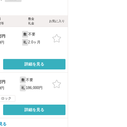
料
敷金
お気に入り
費等
礼金
不要
敷
万円
2.0ヶ月
0円
礼
詳細を見る
不要
敷
万円
186,000円
0円
礼
トロック
詳細を見る
見る