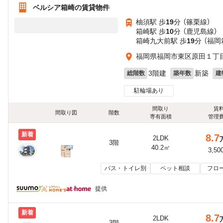
ベルシア箱崎の賃貸物件
柚須駅 歩
19
分 （篠栗線）
箱崎駅 歩
10
分 （鹿児島線）
箱崎九大前駅 歩
19
分 （福岡
福岡県福岡市東区原田１丁
3階建
新築
総階数
築年数
建
駐輪場あり
間取り
賃
間取り図
階数
専有面積
管理
新着
8.7
2LDK
3階
40.2㎡
3,50
バス・トイレ別
ペット相談
フロ
提供
新着
8.7
2LDK
3階