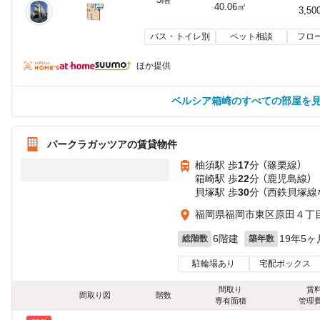
40.06㎡
3,50
バス・トイレ別
ペット相談
フロ
ほか提供
ベルシア箱崎のすべての部屋を
パークラガッツアの賃貸物件
柚須駅 歩
17
分 （篠栗線）
箱崎駅 歩
22
分 （鹿児島線）
貝塚駅 歩
30
分 （西鉄貝塚線
福岡県福岡市東区原田４丁
6階建
19年5ヶ
総階数
築年数
駐輪場あり
宅配ボックス
間取り
賃
間取り図
階数
専有面積
管理