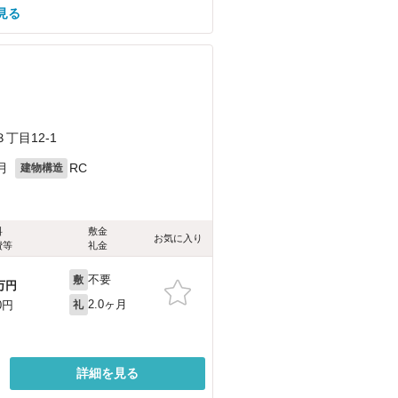
見る
丁目12-1
月
RC
建物構造
料
敷金
お気に入り
費等
礼金
不要
敷
万円
2.0ヶ月
0円
礼
詳細を見る