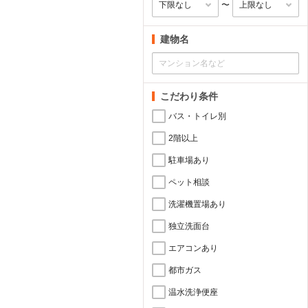
〜
建物名
こだわり条件
バス・トイレ別
2階以上
駐車場あり
ペット相談
洗濯機置場あり
独立洗面台
エアコンあり
都市ガス
温水洗浄便座