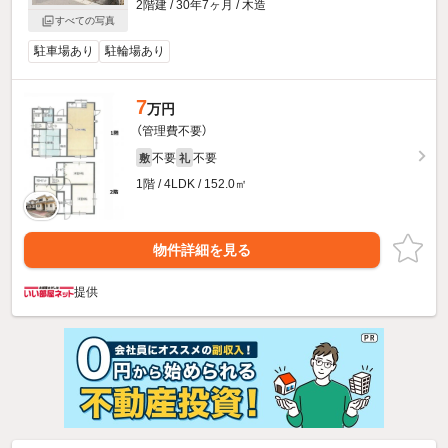
2階建 / 30年7ヶ月 / 木造
すべての写真
駐車場あり
駐輪場あり
7
万円
（管理費不要）
不要
不要
敷
礼
1階 / 4LDK / 152.0㎡
物件詳細を見る
提供