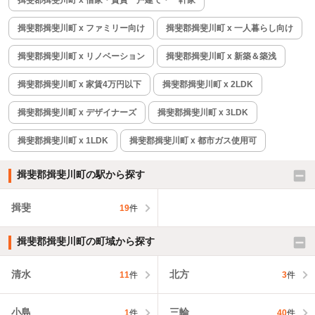
揖斐郡揖斐川町 x 借家・賃貸一戸建て・一軒家
揖斐郡揖斐川町 x ファミリー向け
揖斐郡揖斐川町 x 一人暮らし向け
揖斐郡揖斐川町 x リノベーション
揖斐郡揖斐川町 x 新築＆築浅
揖斐郡揖斐川町 x 家賃4万円以下
揖斐郡揖斐川町 x 2LDK
揖斐郡揖斐川町 x デザイナーズ
揖斐郡揖斐川町 x 3LDK
揖斐郡揖斐川町 x 1LDK
揖斐郡揖斐川町 x 都市ガス使用可
揖斐郡揖斐川町の駅から探す
揖斐
19
件
揖斐郡揖斐川町の町域から探す
清水
北方
11
件
3
件
小島
三輪
1
件
40
件