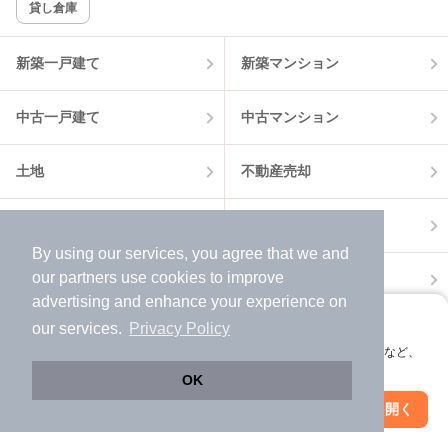
貸し倉庫
該当件数:
物件一覧に反映
13
件
新築一戸建て
新築マンション
中古一戸建て
中古マンション
土地
不動産売却
外壁塗装
引越し見積もり
By using our services, you agree that we and
our
partners
use cookies to improve
住宅ローン
カードローン
advertising and enhance your experience on
アプリに切り替えて、サクサクお部屋探し
our services.
Privacy Policy
不動産会社情報
マンション情報
会員登録なしですぐ使える。マップ検索やお気に入り保存など、
アプリ限定の便利な機能が使えます！
OK
Web版で続行
アプリを開く
市区町村を変更
絞り込み条件を変更