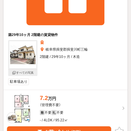
築29年10ヶ月 2階建の賃貸物件
岐阜県揖斐郡揖斐川町三輪
2階建 / 29年10ヶ月 / 木造
すべての写真
駐車場あり
7.2
万円
（管理費不要）
不要
不要
敷
礼
- / 4LDK / 95.22㎡