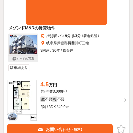
メゾンドM&Rの賃貸物件
揖斐駅 バス
9
分 歩
3
分 （養老鉄道）
岐阜県揖斐郡揖斐川町三輪
3階建 / 30年 / 鉄骨造
すべての写真
駐車場あり
4.5
万円
（管理費3,000円）
不要
不要
敷
礼
2階 / 3DK / 49.0㎡
お問い合わせ
（無料）