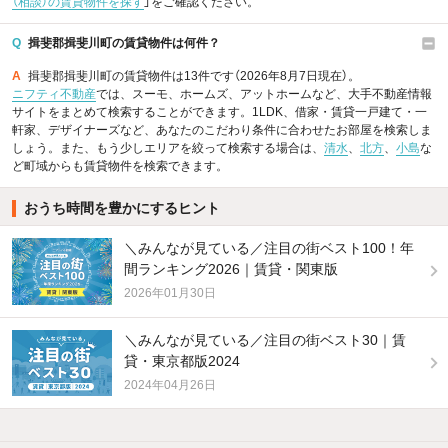
（相談）の賃貸物件を探す
」をご確認ください。
Q
揖斐郡揖斐川町の賃貸物件は何件？
A
揖斐郡揖斐川町の賃貸物件は13件です（2026年8月7日現在）。
ニフティ不動産
では、スーモ、ホームズ、アットホームなど、大手不動産情報
サイトをまとめて検索することができます。1LDK、借家・賃貸一戸建て・一
軒家、デザイナーズなど、あなたのこだわり条件に合わせたお部屋を検索しま
しょう。また、もう少しエリアを絞って検索する場合は、
清水
、
北方
、
小島
な
ど町域からも賃貸物件を検索できます。
おうち時間を豊かにするヒント
＼みんなが見ている／注目の街ベスト100！年
間ランキング2026｜賃貸・関東版
2026年01月30日
＼みんなが見ている／注目の街ベスト30｜賃
貸・東京都版2024
2024年04月26日