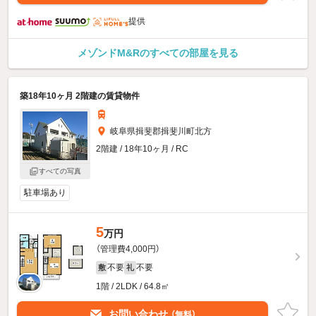
提供
メゾンドM&Rのすべての部屋を見る
築18年10ヶ月 2階建の賃貸物件
岐阜県揖斐郡揖斐川町北方
2階建 / 18年10ヶ月 / RC
すべての写真
駐車場あり
5
万円
（管理費4,000円）
不要
不要
敷
礼
1階 / 2LDK / 64.8㎡
お問い合わせ
（無料）