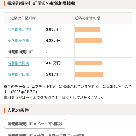
揖斐郡揖斐川町周辺の家賃相場情報
近隣の市区町村
近隣の家賃相場
安八郡輪之内町
3.88万円
安八郡安八町
4.23万円
揖斐郡揖斐川町
-
揖斐郡大野町
4.63万円
揖斐郡池田町
5.01万円
※このデータは「ニフティ不動産」に掲載されている物件を元に算出したもので
す。(2026年8月7日)
※相場情報はあくまで参考値です。目安として活用ください。
人気の条件
揖斐郡揖斐川町 x ペット可（相談）