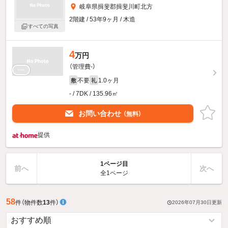
岐阜県揖斐郡揖斐川町北方
2階建 / 53年9ヶ月 / 木造
すべての写真
4
万円
（管理費-）
不要
1.0ヶ月
敷
礼
- / 7DK / 135.96㎡
お問い合わせ
（無料）
提供
1ページ目
前へ
次へ
全1ページ
58
件
（物件数
13
件）
2026年07月30日
更新