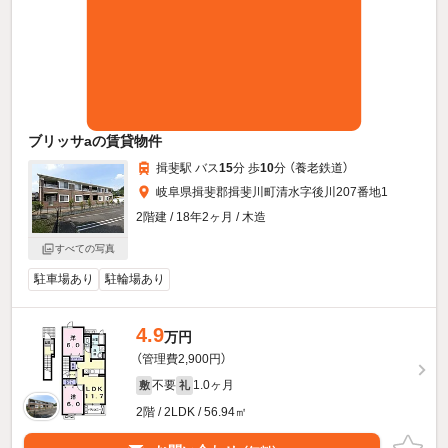
ブリッサaの賃貸物件
揖斐駅 バス
15
分 歩
10
分 （養老鉄道）
岐阜県揖斐郡揖斐川町清水字後川207番地1
2階建 / 18年2ヶ月 / 木造
すべての写真
駐車場あり
駐輪場あり
4.9
万円
（管理費2,900円）
不要
1.0ヶ月
敷
礼
2階 / 2LDK / 56.94㎡