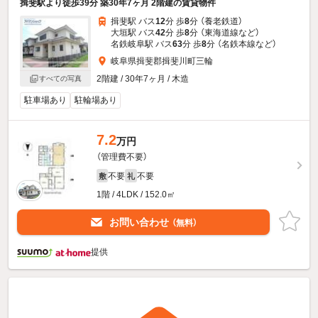
揖斐駅より徒歩39分 築30年7ヶ月 2階建の賃貸物件
揖斐駅 バス
12
分 歩
8
分 （養老鉄道）
大垣駅 バス
42
分 歩
8
分 （東海道線
など
）
名鉄岐阜駅 バス
63
分 歩
8
分 （名鉄本線
など
）
岐阜県揖斐郡揖斐川町三輪
2階建 / 30年7ヶ月 / 木造
すべての写真
駐車場あり
駐輪場あり
7.2
万円
（管理費不要）
不要
不要
敷
礼
1階 / 4LDK / 152.0㎡
お問い合わせ
（無料）
提供