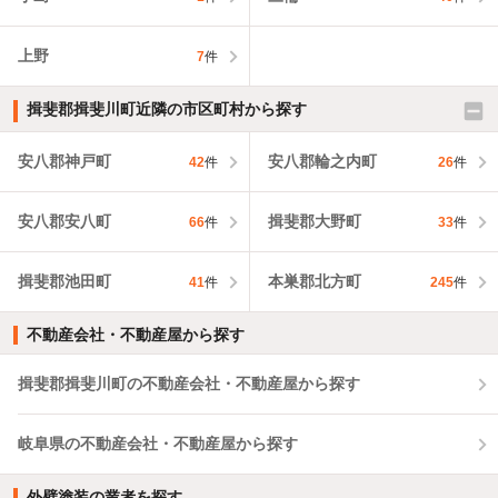
上野
7
件
揖斐郡揖斐川町近隣の市区町村から探す
安八郡神戸町
安八郡輪之内町
42
件
26
件
安八郡安八町
揖斐郡大野町
66
件
33
件
揖斐郡池田町
本巣郡北方町
41
件
245
件
不動産会社・不動産屋から探す
揖斐郡揖斐川町の不動産会社・不動産屋から探す
岐阜県の不動産会社・不動産屋から探す
外壁塗装の業者を探す