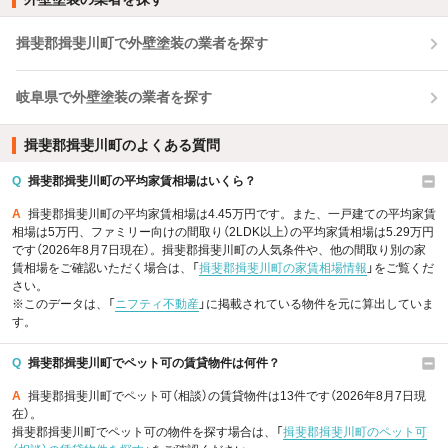
揖斐郡揖斐川町で外壁塗装の業者を探す
岐阜県で外壁塗装の業者を探す
揖斐郡揖斐川町のよくある質問
Q
揖斐郡揖斐川町の平均家賃相場はいくら？
A
揖斐郡揖斐川町の平均家賃相場は4.45万円です。また、一戸建ての平均家賃
相場は5万円、ファミリー向けの間取り（2LDK以上）の平均家賃相場は5.29万円
です（2026年8月7日現在）。揖斐郡揖斐川町の人気条件や、他の間取り別の家
賃相場をご確認いただく場合は、「
揖斐郡揖斐川町の家賃相場情報
」をご覧くだ
さい。
※このデータは、「
ニフティ不動産
」に掲載されている物件を元に算出していま
す。
Q
揖斐郡揖斐川町でペット可の賃貸物件は何件？
A
揖斐郡揖斐川町でペット可（相談）の賃貸物件は13件です（2026年8月7日現
在）。
揖斐郡揖斐川町でペット可の物件を探す場合は、「
揖斐郡揖斐川町のペット可