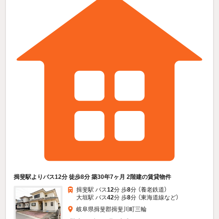
揖斐駅よりバス12分 徒歩8分 築30年7ヶ月 2階建の賃貸物件
揖斐駅 バス
12
分 歩
8
分 （養老鉄道）
大垣駅 バス
42
分 歩
8
分 （東海道線
など
）
岐阜県揖斐郡揖斐川町三輪