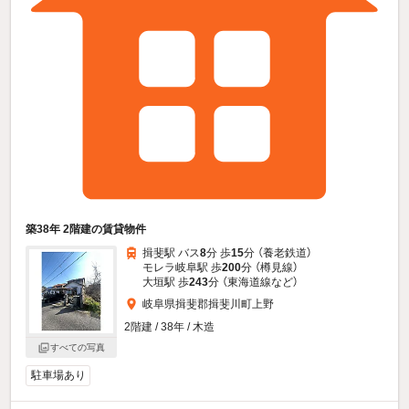
築38年 2階建の賃貸物件
揖斐駅 バス
8
分 歩
15
分 （養老鉄道）
モレラ岐阜駅 歩
200
分 （樽見線）
大垣駅 歩
243
分 （東海道線
など
）
岐阜県揖斐郡揖斐川町上野
2階建 / 38年 / 木造
すべての写真
駐車場あり