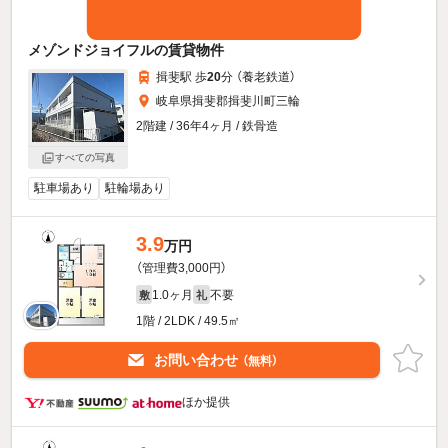
メゾンドジョイフルの賃貸物件
揖斐駅 歩
20
分 （養老鉄道）
岐阜県揖斐郡揖斐川町三輪
2階建 / 36年4ヶ月 / 鉄骨造
すべての写真
駐車場あり
駐輪場あり
3.9
万円
（管理費3,000円）
1.0ヶ月
不要
敷
礼
1階 / 2LDK / 49.5㎡
お問い合わせ
（無料）
ほか提供