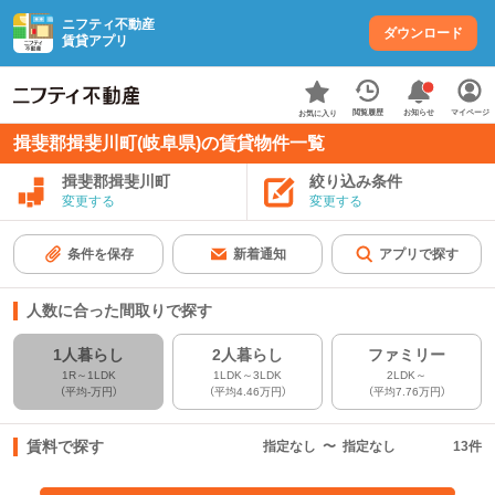
ニフティ不動産
ダウンロード
賃貸アプリ
お知らせ
閲覧履歴
マイページ
お気に入り
揖斐郡揖斐川町(岐阜県)の賃貸物件一覧
揖斐郡揖斐川町
絞り込み条件
変更する
変更する
条件を保存
新着通知
アプリで探す
人数に合った間取りで探す
1人暮らし
2人暮らし
ファミリー
1R～1LDK
1LDK～3LDK
2LDK～
（平均-万円）
（平均4.46万円）
（平均7.76万円）
賃料で探す
指定なし
〜
指定なし
13
件