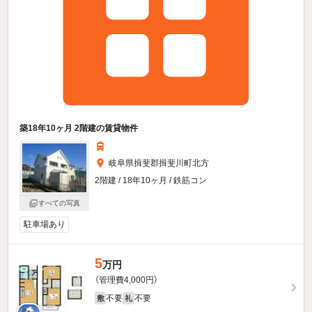
築18年10ヶ月 2階建の賃貸物件
岐阜県揖斐郡揖斐川町北方
2階建 / 18年10ヶ月 / 鉄筋コン
すべての写真
駐車場あり
5
万円
（管理費4,000円）
不要
不要
敷
礼