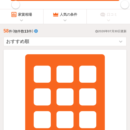
指定した賃料で絞り込む
家賃相場
人気の条件
口コミ
58
件
（物件数
13
件）
2026年07月30日
更新