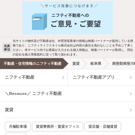
他の人はこんな条件で絞り込んでいます！
人気のこだわり条件
バス・トイレ別
2階以上
駐車場あり
ペット相談
当サイトの物件及び不動産会社、外壁塗装業者の情報は検索パートナーが提供している情
報であり、ニフティライフスタイル株式会社は内容の責任を負わないことを予めご了承く
免責
事項
ださい。本サービス内でお客様が入力される個人情報は、検索パートナーが取得し、同社
洗濯機置場あり
独立洗面台
の定める個人情報規約に従って取り扱われます。
不動産・住宅情報のニフティ不動産
賃貸
岐阜県
揖斐郡揖斐川
エアコンあり
都市ガス
ニフティ不動産
ニフティ不動産アプリ
温水洗浄便座
オートロック
＼Because／ ニフティ不動産
コンロ2口以上
追焚き機能
賃貸
TV付インターホン
角部屋
新着のみ
インターネット無料
月極駐車場
賃貸事務所・賃貸オフィス
貸店舗・店舗賃貸