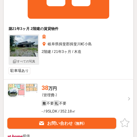
築21年3ヶ月 2階建の賃貸物件
岐阜県揖斐郡揖斐川町小島
2階建 / 21年3ヶ月 / 木造
すべての写真
駐車場あり
38
万円
（管理費-）
不要
不要
敷
礼
- / 9SLDK / 352.18㎡
お問い合わせ
（無料）
提供