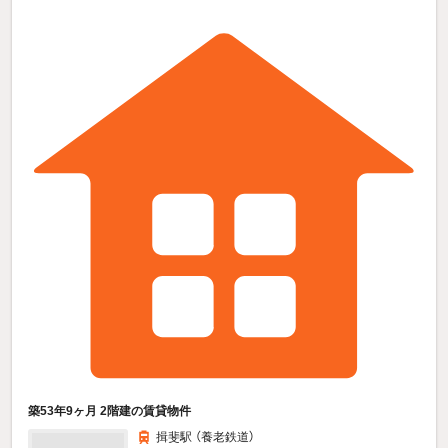
築53年9ヶ月 2階建の賃貸物件
揖斐駅 （養老鉄道）