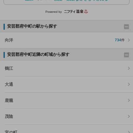
Powered by
安芸郡府中町の駅から探す
向洋
734
件
安芸郡府中町近隣の町域から探す
鶴江
大通
鹿籠
茂陰
宮の町