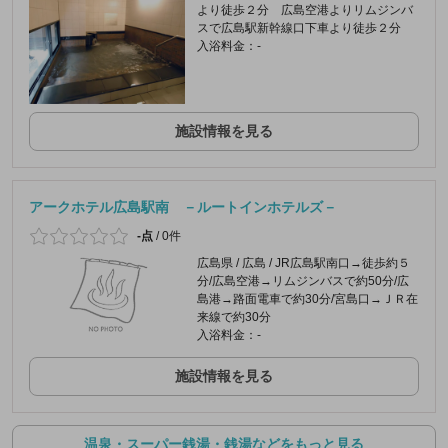
より徒歩２分 広島空港よりリムジンバ
スで広島駅新幹線口下車より徒歩２分
入浴料金：-
施設情報を見る
アークホテル広島駅南 －ルートインホテルズ－
-点
/
0件
広島県 / 広島 / JR広島駅南口→徒歩約５
分/広島空港→リムジンバスで約50分/広
島港→路面電車で約30分/宮島口→ＪＲ在
来線で約30分
入浴料金：-
施設情報を見る
温泉・スーパー銭湯・銭湯などをもっと見る