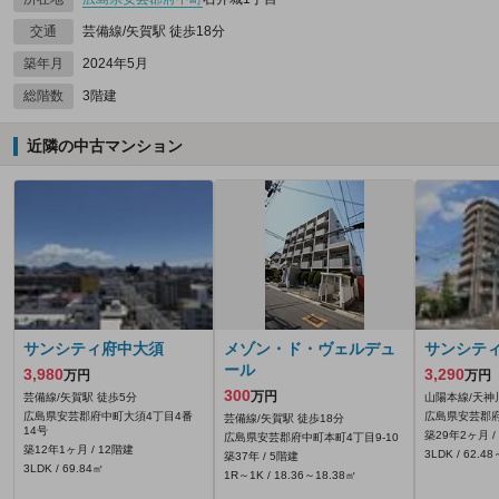
交通
芸備線/矢賀駅 徒歩18分
築年月
2024年5月
総階数
3階建
近隣の中古マンション
サンシティ府中大須
メゾン・ド・ヴェルデュ
サンシテ
ール
3,980
3,290
万円
万円
300
万円
芸備線/矢賀駅 徒歩5分
山陽本線/天神
広島県安芸郡府中町大須4丁目4番
広島県安芸郡府
芸備線/矢賀駅 徒歩18分
14号
築29年2ヶ月 /
広島県安芸郡府中町本町4丁目9-10
築12年1ヶ月 / 12階建
3LDK / 62.4
築37年 / 5階建
3LDK / 69.84㎡
1R～1K / 18.36～18.38㎡