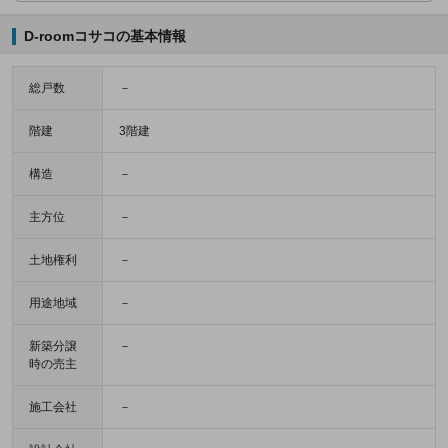
D-roomコサコの基本情報
総戸数
－
階建
3階建
構造
－
主方位
－
土地権利
－
用途地域
－
新築分譲
－
時の売主
施工会社
－