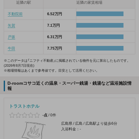
近隣の駅
近隣の家賃相場
不動院前
6.52万円
矢賀
7.1万円
戸坂
6.31万円
牛田
7.75万円
※このデータは「ニフティ不動産」に掲載されている物件を元に算出したものです。
(2026年8月7日現在)
※相場情報はあくまで参考値です。目安として活用ください。
D-roomコサコ近くの温泉・スーパー銭湯・銭湯など温浴施設情
報
トラストホテル
-点
/
0件
広島県 / 広島 / 広島駅より徒歩6分
入浴料金：-