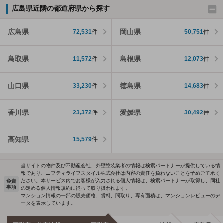
広島県近隣の都道府県から探す
広島県
岡山県
72,531
件
50,751
件
鳥取県
島根県
11,572
件
12,073
件
山口県
徳島県
33,230
件
14,683
件
香川県
愛媛県
23,372
件
30,492
件
高知県
15,579
件
当サイトの物件及び不動産会社、外壁塗装業者の情報は検索パートナーが提供している情
報であり、ニフティライフスタイル株式会社は内容の責任を負わないことを予めご了承く
ださい。本サービス内でお客様が入力される個人情報は、検索パートナーが取得し、同社
免責
事項
の定める個人情報規約に従って取り扱われます。
マンション情報の一部の販売価格、賃料、間取り、専有面積は、マンションレビューのデ
ータを表示しています。