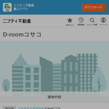
ニフティ不動産
ダウンロード
購入アプリ
カンタン検索
閲覧履歴
マイページ
お気に入り
D-roomコサコ
建物外観
所在地
広島県
安芸郡府中町
石井城1丁目