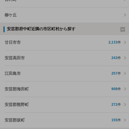
柳ケ丘
安芸郡府中町近隣の市区町村から探す
廿日市市
2,133
件
安芸高田市
243
件
江田島市
257
件
安芸郡海田町
908
件
安芸郡熊野町
272
件
安芸郡坂町
155
件