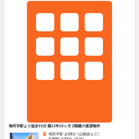
海田市駅より徒歩15分 築13年10ヶ月 2階建の賃貸物件
海田市駅 歩
15
分 （山陽線
など
）