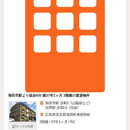
海田市駅より徒歩9分 築37年1ヶ月 3階建の賃貸物件
海田市駅 歩
9
分 （山陽線
など
）
矢野駅 歩
31
分 （呉線）
広島県安芸郡海田町東昭和町
3階建 / 37年1ヶ月 / RC
すべての写真