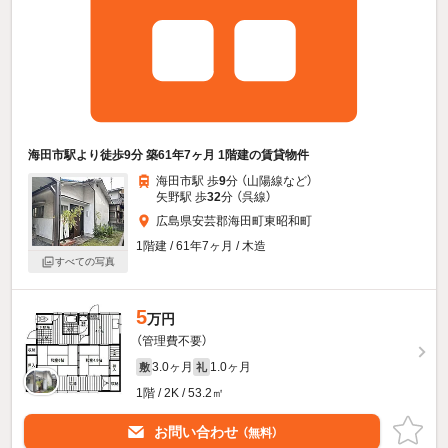
海田市駅より徒歩9分 築61年7ヶ月 1階建の賃貸物件
海田市駅 歩
9
分 （山陽線
など
）
矢野駅 歩
32
分 （呉線）
広島県安芸郡海田町東昭和町
1階建 / 61年7ヶ月 / 木造
すべての写真
5
万円
（管理費不要）
3.0ヶ月
1.0ヶ月
敷
礼
1階 / 2K / 53.2㎡
お問い合わせ
（無料）