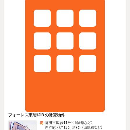
フォーレス東昭和Ｂの賃貸物件
海田市駅 歩
11
分 （山陽線
など
）
向洋駅 バス
13
分 歩
7
分 （山陽線
など
）