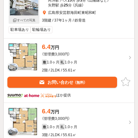
向洋駅 バス
15
分 歩
3
分 （山陽線
など
）
矢野駅 歩
25
分 （呉線）
広島県安芸郡海田町東昭和町
3階建 / 37年1ヶ月 / 鉄骨造
すべての写真
駐車場あり
駐輪場あり
6.4
万円
（管理費3,000円）
1.0ヶ月
1.0ヶ月
敷
礼
2階 / 2LDK / 55.61㎡
お問い合わせ
（無料）
ほか提供
6.4
万円
（管理費3,000円）
1.0ヶ月
1.0ヶ月
敷
礼
3階 / 2LDK / 55.61㎡