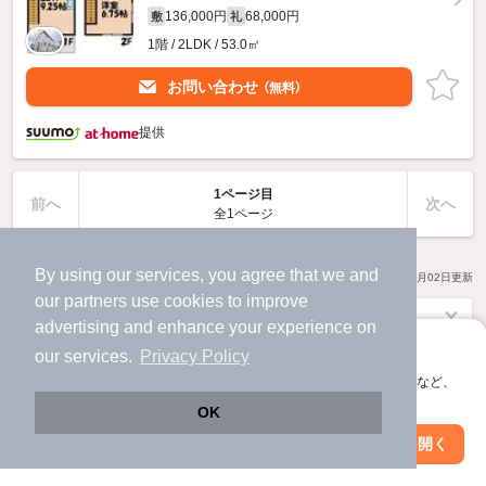
136,000円
68,000円
敷
礼
1階 / 2LDK / 53.0㎡
お問い合わせ
（無料）
提供
1ページ目
前へ
次へ
全1ページ
By using our services, you agree that we and
17
物件数
件
2026年08月02日
更新
our
partners
use cookies to improve
advertising and enhance your experience on
アプリに切り替えて、サクサクお部屋探し
our services.
Privacy Policy
会員登録なしですぐ使える。マップ検索やお気に入り保存など、
アプリ限定の便利な機能が使えます！
OK
アプリなら
Web版で続行
アプリを開く
ページ移動なし
市区町村を変更
絞り込み条件を変更
で