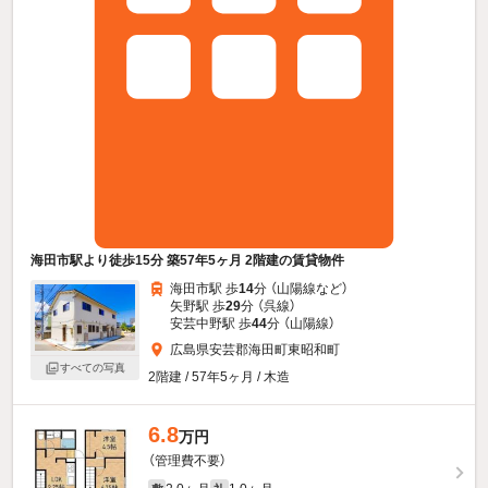
海田市駅より徒歩15分 築57年5ヶ月 2階建の賃貸物件
海田市駅 歩
14
分 （山陽線
など
）
矢野駅 歩
29
分 （呉線）
安芸中野駅 歩
44
分 （山陽線）
広島県安芸郡海田町東昭和町
すべての写真
2階建 / 57年5ヶ月 / 木造
6.8
万円
（管理費不要）