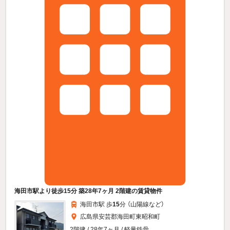
海田市駅より徒歩15分 築28年7ヶ月 2階建の賃貸物件
海田市駅 歩
15
分 （山陽線
など
）
広島県安芸郡海田町東昭和町
2階建 / 28年7ヶ月 / 軽量鉄骨