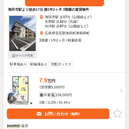
海田市駅より徒歩17分 築1年2ヶ月 3階建の賃貸物件
海田市駅 歩
17
分 （山陽線
など
）
矢野駅 歩
32
分 （呉線）
向洋駅 歩
47
分 （山陽線
など
）
広島県安芸郡海田町東昭和町
3階建 / 1年2ヶ月 / 軽量鉄骨
すべての写真
駐車場あり
駐輪場あり
宅配ボックス
7.9
万円
（管理費5,000円）
不要
158,000円
敷
礼
1階 / 1LDK / 41.44㎡
お問い合わせ
（無料）
提供