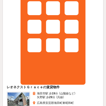
レオネクストＧｒａｃｅの賃貸物件
海田市駅 歩
19
分 （山陽線
など
）
矢野駅 歩
29
分 （呉線）
広島県安芸郡海田町東昭和町