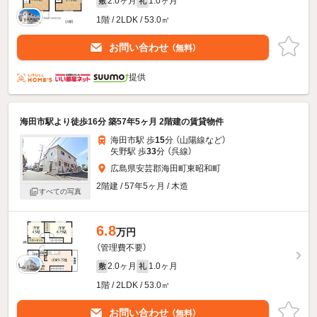
2.0ヶ月
1.0ヶ月
敷
礼
1階 / 2LDK / 53.0㎡
お問い合わせ
（無料）
提供
海田市駅より徒歩16分 築57年5ヶ月 2階建の賃貸物件
海田市駅 歩
15
分 （山陽線
など
）
矢野駅 歩
33
分 （呉線）
広島県安芸郡海田町東昭和町
2階建 / 57年5ヶ月 / 木造
すべての写真
6.8
万円
（管理費不要）
2.0ヶ月
1.0ヶ月
敷
礼
1階 / 2LDK / 53.0㎡
お問い合わせ
（無料）