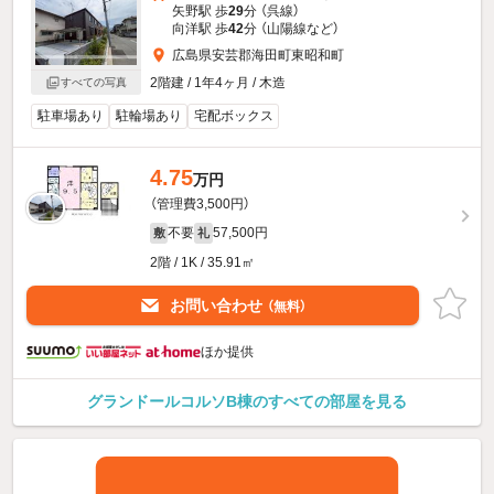
矢野駅 歩
29
分 （呉線）
向洋駅 歩
42
分 （山陽線
など
）
広島県安芸郡海田町東昭和町
2階建 / 1年4ヶ月 / 木造
すべての写真
駐車場あり
駐輪場あり
宅配ボックス
4.75
万円
（管理費3,500円）
不要
57,500円
敷
礼
2階 / 1K / 35.91㎡
お問い合わせ
（無料）
ほか提供
グランドールコルソB棟のすべての部屋を見る