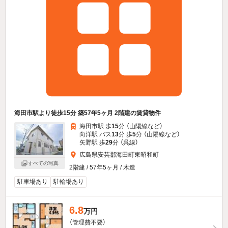
海田市駅より徒歩15分 築57年5ヶ月 2階建の賃貸物件
海田市駅 歩
15
分 （山陽線
など
）
向洋駅 バス
13
分 歩
5
分 （山陽線
など
）
矢野駅 歩
29
分 （呉線）
広島県安芸郡海田町東昭和町
すべての写真
2階建 / 57年5ヶ月 / 木造
駐車場あり
駐輪場あり
6.8
万円
（管理費不要）