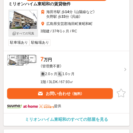
ミリオンハイム東昭和の賃貸物件
海田市駅 歩
14
分 （山陽線
など
）
矢野駅 歩
33
分 （呉線）
広島県安芸郡海田町東昭和町
3階建 / 37年1ヶ月 / RC
すべての写真
駐車場あり
駐輪場あり
7
万円
（管理費不要）
2.0ヶ月
1.0ヶ月
敷
礼
1階 / 3LDK / 67.93㎡
お問い合わせ
（無料）
提供
ミリオンハイム東昭和のすべての部屋を見る