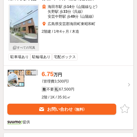
海田市駅 歩
14
分 （山陽線
など
）
矢野駅 歩
33
分 （呉線）
安芸中野駅 歩
49
分 （山陽線）
広島県安芸郡海田町東昭和町
2階建 / 1年4ヶ月 / 木造
すべての写真
駐車場あり
駐輪場あり
宅配ボックス
6.75
万円
（管理費3,500円）
不要
67,500円
敷
礼
2階 / 1K / 35.91㎡
お問い合わせ
（無料）
提供