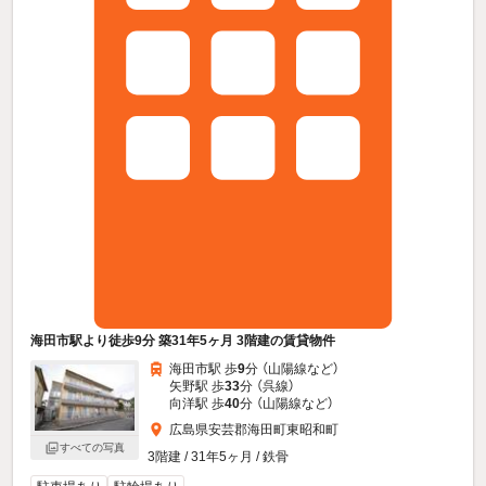
海田市駅より徒歩9分 築31年5ヶ月 3階建の賃貸物件
海田市駅 歩
9
分 （山陽線
など
）
矢野駅 歩
33
分 （呉線）
向洋駅 歩
40
分 （山陽線
など
）
広島県安芸郡海田町東昭和町
すべての写真
3階建 / 31年5ヶ月 / 鉄骨