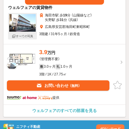
ウェルフェアの賃貸物件
海田市駅 歩
19
分 （山陽線
など
）
矢野駅 歩
31
分 （呉線）
広島県安芸郡海田町東昭和町
3階建 / 31年5ヶ月 / 鉄骨造
すべての写真
3.9
万円
（管理費不要）
3.0ヶ月
1.0ヶ月
敷
礼
3階 / 1K / 27.75㎡
お問い合わせ
（無料）
提供
ウェルフェアのすべての部屋を見る
ニフティ不動産
ダウンロード