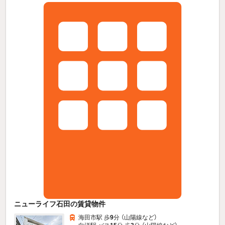
ニューライフ石田の賃貸物件
海田市駅 歩
9
分 （山陽線
など
）