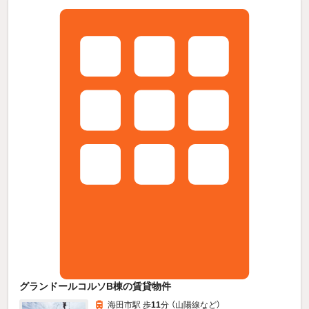
グランドールコルソB棟の賃貸物件
海田市駅 歩
11
分 （山陽線
など
）