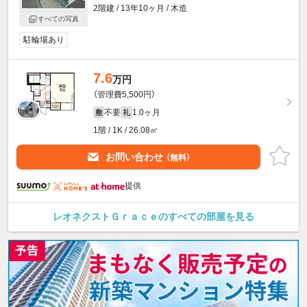
2階建 / 13年10ヶ月 / 木造
すべての写真
駐輪場あり
7.6
万円
（管理費5,500円）
不要
1.0ヶ月
敷
礼
1階 / 1K / 26.08㎡
お問い合わせ
（無料）
提供
レオネクストＧｒａｃｅのすべての部屋を見る