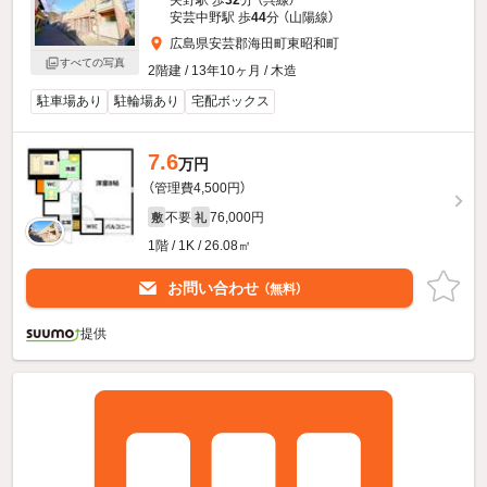
矢野駅 歩
32
分 （呉線）
安芸中野駅 歩
44
分 （山陽線）
広島県安芸郡海田町東昭和町
すべての写真
2階建 / 13年10ヶ月 / 木造
駐車場あり
駐輪場あり
宅配ボックス
7.6
万円
（管理費4,500円）
不要
76,000円
敷
礼
1階 / 1K / 26.08㎡
お問い合わせ
（無料）
提供