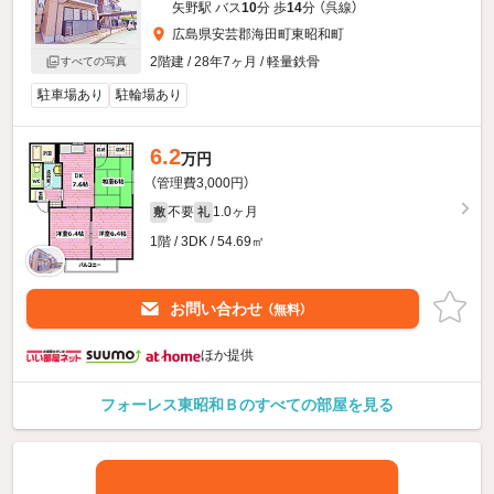
矢野駅 バス
10
分 歩
14
分 （呉線）
広島県安芸郡海田町東昭和町
2階建 / 28年7ヶ月 / 軽量鉄骨
すべての写真
駐車場あり
駐輪場あり
6.2
万円
（管理費3,000円）
不要
1.0ヶ月
敷
礼
1階 / 3DK / 54.69㎡
お問い合わせ
（無料）
ほか提供
フォーレス東昭和Ｂのすべての部屋を見る