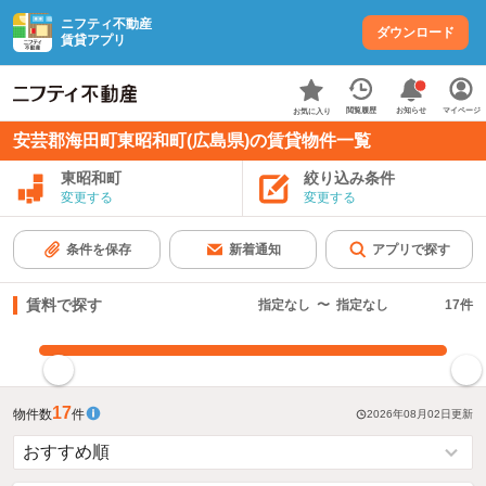
ニフティ不動産
ダウンロード
賃貸アプリ
お知らせ
閲覧履歴
マイページ
お気に入り
安芸郡海田町東昭和町(広島県)の賃貸物件一覧
東昭和町
絞り込み条件
変更する
変更する
条件を保存
新着通知
アプリで探す
賃料で探す
指定なし
〜
指定なし
17
件
指定した賃料で絞り込む
17
物件数
件
2026年08月02日
更新