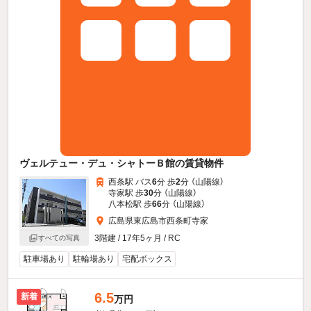
ヴェルテュー・デュ・シャトーＢ館の賃貸物件
西条駅 バス
6
分 歩
2
分 （山陽線）
寺家駅 歩
30
分 （山陽線）
八本松駅 歩
66
分 （山陽線）
広島県東広島市西条町寺家
3階建 / 17年5ヶ月 / RC
すべての写真
駐車場あり
駐輪場あり
宅配ボックス
6.5
新着
万円