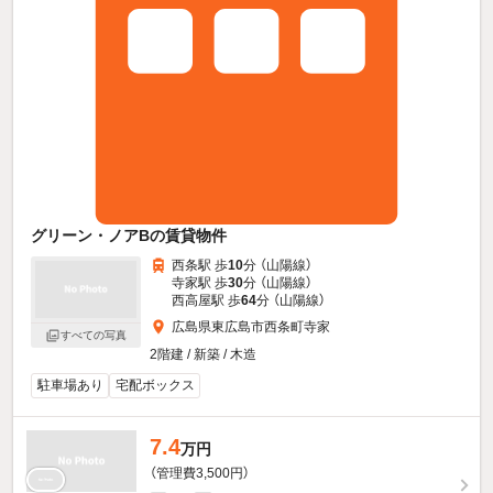
グリーン・ノアBの賃貸物件
西条駅 歩
10
分 （山陽線）
寺家駅 歩
30
分 （山陽線）
西高屋駅 歩
64
分 （山陽線）
広島県東広島市西条町寺家
すべての写真
2階建 / 新築 / 木造
駐車場あり
宅配ボックス
7.4
万円
（管理費3,500円）