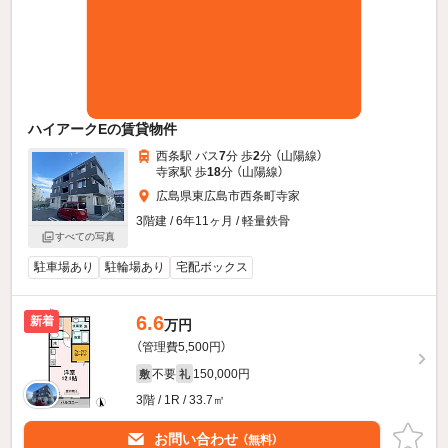
ハイアークEの賃貸物件
西条駅 バス
7
分 歩
2
分 （山陽線）
寺家駅 歩
18
分 （山陽線）
広島県東広島市西条町寺家
3階建 / 6年11ヶ月 / 軽量鉄骨
すべての写真
駐車場あり
駐輪場あり
宅配ボックス
6.6
新着
万円
（管理費5,500円）
不要
150,000円
敷
礼
3階 / 1R / 33.7㎡
お問い合わせ
（無料）