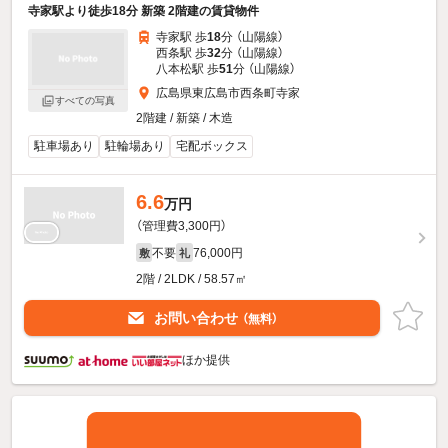
寺家駅より徒歩18分 新築 2階建の賃貸物件
寺家駅 歩
18
分 （山陽線）
西条駅 歩
32
分 （山陽線）
八本松駅 歩
51
分 （山陽線）
広島県東広島市西条町寺家
すべての写真
2階建 / 新築 / 木造
駐車場あり
駐輪場あり
宅配ボックス
6.6
万円
（管理費3,300円）
不要
76,000円
敷
礼
2階 / 2LDK / 58.57㎡
お問い合わせ
（無料）
ほか提供