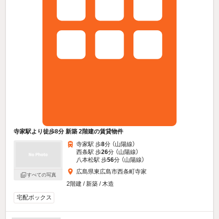
寺家駅より徒歩8分 新築 2階建の賃貸物件
寺家駅 歩
8
分 （山陽線）
西条駅 歩
26
分 （山陽線）
八本松駅 歩
56
分 （山陽線）
広島県東広島市西条町寺家
すべての写真
2階建 / 新築 / 木造
宅配ボックス