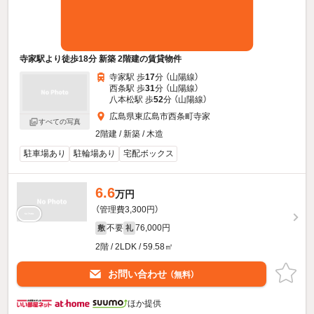
寺家駅より徒歩18分 新築 2階建の賃貸物件
寺家駅 歩
17
分 （山陽線）
西条駅 歩
31
分 （山陽線）
八本松駅 歩
52
分 （山陽線）
広島県東広島市西条町寺家
すべての写真
2階建 / 新築 / 木造
駐車場あり
駐輪場あり
宅配ボックス
6.6
万円
（管理費3,300円）
不要
76,000円
敷
礼
2階 / 2LDK / 59.58㎡
お問い合わせ
（無料）
ほか提供