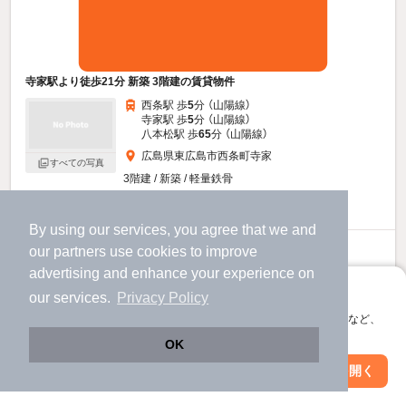
寺家駅より徒歩21分 新築 3階建の賃貸物件
西条駅 歩
5
分 （山陽線）
寺家駅 歩
5
分 （山陽線）
八本松駅 歩
65
分 （山陽線）
広島県東広島市西条町寺家
すべての写真
3階建 / 新築 / 軽量鉄骨
駐車場あり
宅配ボックス
By using our services, you agree that we and
our
partners
use cookies to improve
12.2
万円
advertising and enhance your experience on
（管理費5,500円）
アプリに切り替えて、サクサクお部屋探し
our services.
Privacy Policy
不要
150,000円
敷
礼
会員登録なしですぐ使える。マップ検索やお気に入り保存など、
2階 / 2LDK / 67.36㎡
アプリ限定の便利な機能が使えます！
OK
お問い合わせ
（無料）
Web版で続行
アプリを開く
市区町村を変更
絞り込み条件を変更
ほか提供