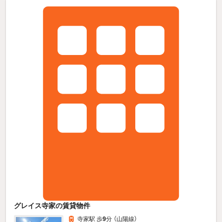
グレイス寺家の賃貸物件
寺家駅 歩
9
分 （山陽線）