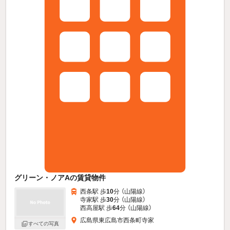
グリーン・ノアAの賃貸物件
西条駅 歩
10
分 （山陽線）
寺家駅 歩
30
分 （山陽線）
西高屋駅 歩
64
分 （山陽線）
広島県東広島市西条町寺家
すべての写真