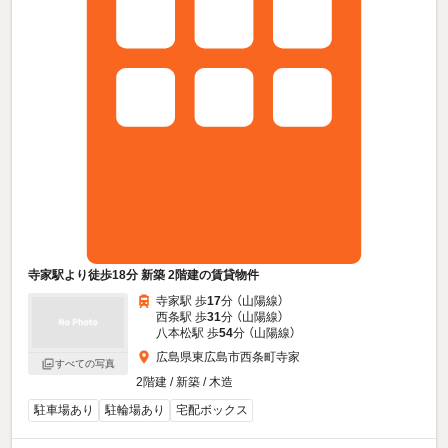
寺家駅より徒歩18分 新築 2階建の賃貸物件
寺家駅 歩
17
分 （山陽線）
西条駅 歩
31
分 （山陽線）
八本松駅 歩
54
分 （山陽線）
広島県東広島市西条町寺家
すべての写真
2階建 / 新築 / 木造
駐車場あり
駐輪場あり
宅配ボックス