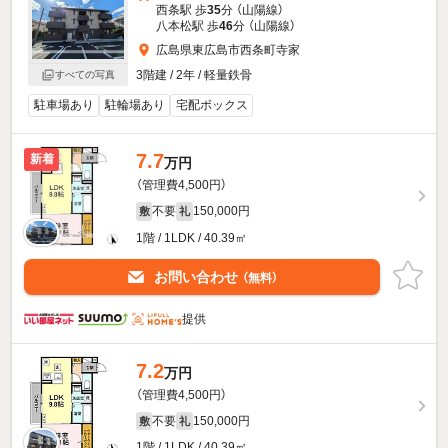
西条駅 歩
35
分 （山陽線）
八本松駅 歩
46
分 （山陽線）
広島県東広島市西条町寺家
3階建 / 2年 / 軽量鉄骨
すべての写真
駐車場あり
駐輪場あり
宅配ボックス
7.7
新着
万円
（管理費4,500円）
不要
150,000円
敷
礼
1階 / 1LDK / 40.39㎡
お問い合わせ
（無料）
提供
7.2
万円
（管理費4,500円）
不要
150,000円
敷
礼
1階 / 1LDK / 40.39㎡