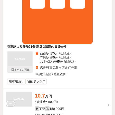
寺家駅より徒歩21分 新築 3階建の賃貸物件
西条駅 歩
5
分 （山陽線）
寺家駅 歩
5
分 （山陽線）
八本松駅 歩
65
分 （山陽線）
広島県東広島市西条町寺家
すべての写真
3階建 / 新築 / 軽量鉄骨
駐車場あり
宅配ボックス
10.7
万円
（管理費5,500円）
不要
150,000円
敷
礼