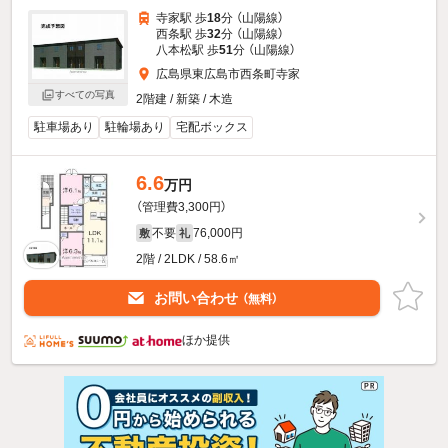
寺家駅 歩
18
分 （山陽線）
西条駅 歩
32
分 （山陽線）
八本松駅 歩
51
分 （山陽線）
広島県東広島市西条町寺家
すべての写真
2階建 / 新築 / 木造
駐車場あり
駐輪場あり
宅配ボックス
6.6
万円
（管理費3,300円）
不要
76,000円
敷
礼
2階 / 2LDK / 58.6㎡
お問い合わせ
（無料）
ほか提供