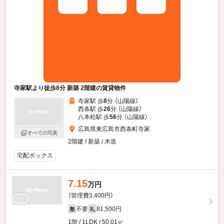
寺家駅より徒歩8分 新築 2階建の賃貸物件
寺家駅 歩
8
分 （山陽線）
西条駅 歩
26
分 （山陽線）
八本松駅 歩
56
分 （山陽線）
広島県東広島市西条町寺家
すべての写真
2階建 / 新築 / 木造
宅配ボックス
7.15
万円
（管理費3,400円）
不要
81,500円
敷
礼
1階 / 1LDK / 50.01㎡