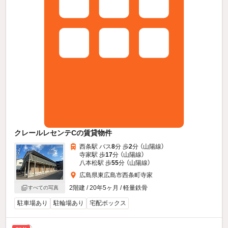
クレールレセンテCの賃貸物件
西条駅 バス
8
分 歩
2
分 （山陽線）
寺家駅 歩
17
分 （山陽線）
八本松駅 歩
55
分 （山陽線）
広島県東広島市西条町寺家
2階建 / 20年5ヶ月 / 軽量鉄骨
すべての写真
駐車場あり
駐輪場あり
宅配ボックス