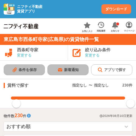
ニフティ不動産
ダウンロード
賃貸アプリ
お知らせ
閲覧履歴
マイページ
お気に入り
東広島市西条町寺家(広島県)の賃貸物件一覧
西条町寺家
絞り込み条件
変更する
変更する
条件を保存
新着通知
アプリで探す
賃料で探す
指定なし
〜
指定なし
230
件
指定した賃料で絞り込む
230
物件数
件
2026年08月10日
更新