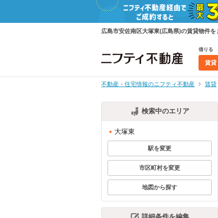
広島市安佐南区大塚東(広島県)の賃貸物件
借りる
賃貸
不動産・住宅情報のニフティ不動産
賃貸
検索中のエリア
大塚東
駅を変更
市区町村を変更
地図から探す
詳細条件を編集