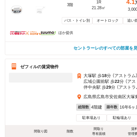
4.1
1R
3階
21.28㎡
3,00
バス・トイレ別
オートロック
追い
ほか提供
セントラーレのすべての部屋を
ゼフィルの賃貸物件
大塚駅 歩
18
分 （アストラム
広域公園前駅 歩
22
分 （アス
伴中央駅 歩
29
分 （アストラ
広島県広島市安佐南区大塚
4階建
16年6ヶ
総階数
築年数
駐車場あり
駐輪場あり
間取り
賃
間取り図
階数
専有面積
管理