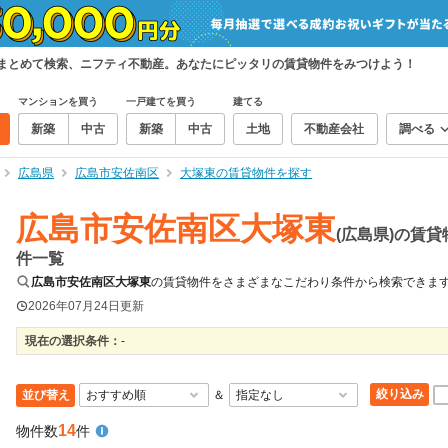
をまとめて検索、ニフティ不動産。あなたにピッタリの賃貸物件をみつけよう！
マンションを買う
一戸建てを買う
建てる
新築
中古
新築
中古
土地
不動産会社
調べる
広島県
広島市安佐南区
大塚東の賃貸物件を探す
広島市安佐南区大塚東
(広島県)の賃貸
件一覧
広島市安佐南区大塚東
の賃貸物件をさまざまなこだわり条件から検索できま
2026年07月24日
更新
現在の選択条件：
-
絞り込み
並び替え
＆
14
物件数
件