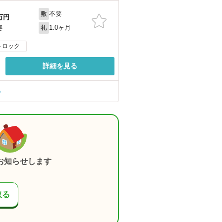
不要
敷
万円
1.0ヶ月
要
礼
トロック
詳細を見る
る
お知らせします
取る