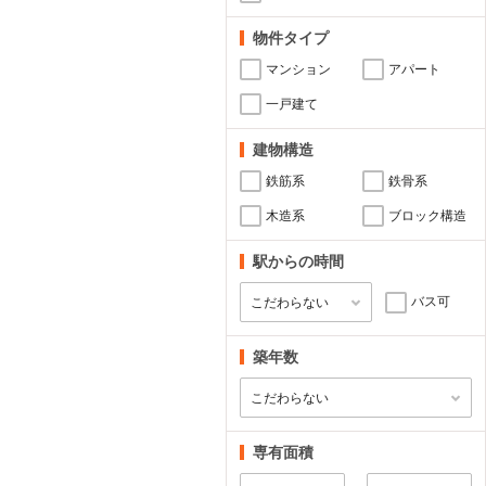
物件タイプ
マンション
アパート
一戸建て
建物構造
鉄筋系
鉄骨系
木造系
ブロック構造
駅からの時間
バス可
築年数
専有面積