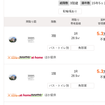
3階建
15年5ヶ
総階数
築年数
駐輪場あり
間取り
賃
間取り図
階数
専有面積
管理
5.3
1R
3階
28.9㎡
不
バス・トイレ別
角部屋
ほか提供
5.3
1R
1階
28.9㎡
不
バス・トイレ別
角部屋
ほか提供