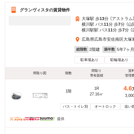
グランヴィスタの賃貸物件
大塚駅 歩
13
分 （アストラム
横川駅 バス
11
分 歩
7
分 （山
横川駅駅 バス
11
分 歩
7
分 
広島県広島市安佐南区大塚
2階建
5年7ヶ
総階数
築年数
駐車場あり
駐輪場あり
間取り
賃
間取り図
階数
専有面積
管理
4.6
1R
1階
27.16㎡
3,00
バス・トイレ別
オートロック
追い
提供