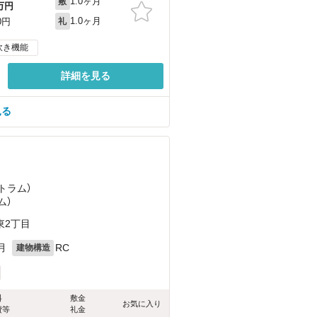
1.0ヶ月
敷
万円
1.0ヶ月
0円
礼
炊き機能
詳細を見る
見る
）
トラム）
ム）
東2丁目
月
RC
建物構造
料
敷金
お気に入り
費等
礼金