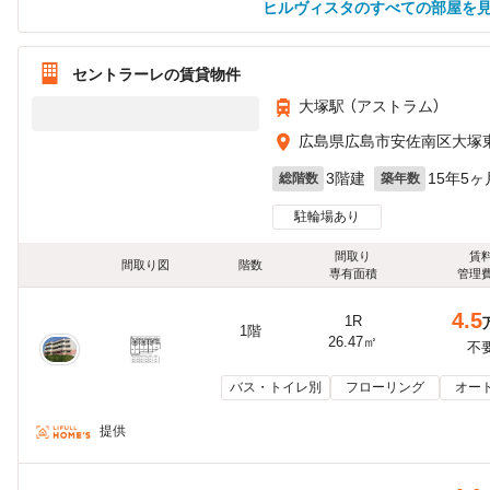
ヒルヴィスタのすべての部屋を
セントラーレの賃貸物件
大塚駅 （アストラム）
広島県広島市安佐南区大塚
3階建
15年5ヶ
総階数
築年数
駐輪場あり
間取り
賃
間取り図
階数
専有面積
管理
4.5
1R
1階
26.47㎡
不
バス・トイレ別
フローリング
オー
提供