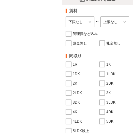
賃料
〜
管理費など込み
敷金無し
礼金無し
間取り
1R
1K
1DK
1LDK
2K
2DK
2LDK
3K
3DK
3LDK
4K
4DK
4LDK
5DK
5LDK以上