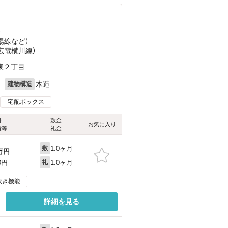
）
陽線
など
）
（広電横川線）
東２丁目
月
木造
建物構造
宅配ボックス
料
敷金
お気に入り
費等
礼金
1.0ヶ月
敷
万円
1.0ヶ月
0円
礼
炊き機能
詳細を見る