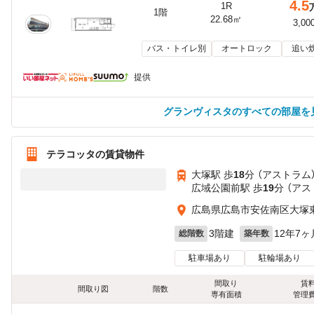
4.5
1R
1階
22.68㎡
3,00
バス・トイレ別
オートロック
追い
提供
グランヴィスタのすべての部屋を
テラコッタの賃貸物件
大塚駅 歩
18
分 （アストラム
広域公園前駅 歩
19
分 （アス
広島県広島市安佐南区大塚
3階建
12年7ヶ
総階数
築年数
駐車場あり
駐輪場あり
間取り
賃
間取り図
階数
専有面積
管理