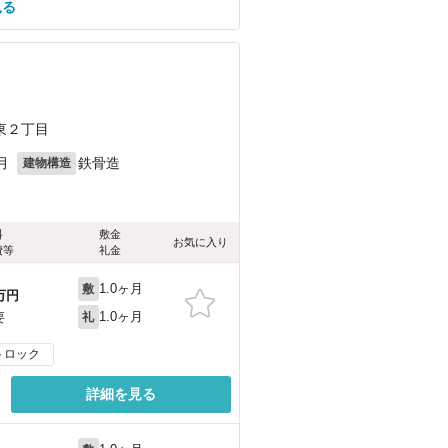
見る
東２丁目
月
鉄骨造
建物構造
料
敷金
お気に入り
費等
礼金
1.0ヶ月
敷
万円
1.0ヶ月
要
礼
トロック
詳細を見る