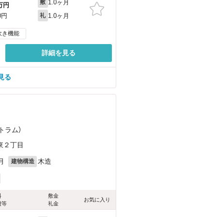
1.0ヶ月
敷
万円
1.0ヶ月
0円
礼
炊き機能
詳細を見る
見る
）
トラム）
東２丁目
月
木造
建物構造
料
敷金
お気に入り
費等
礼金