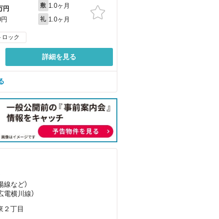
1.0ヶ月
敷
万円
1.0ヶ月
0円
礼
トロック
詳細を見る
る
）
陽線
など
）
（広電横川線）
東２丁目