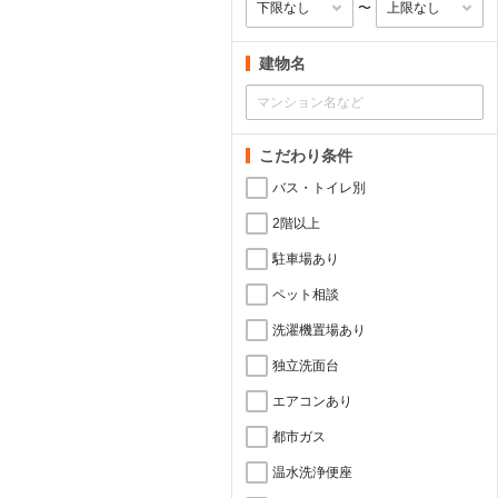
〜
建物名
こだわり条件
バス・トイレ別
2階以上
駐車場あり
ペット相談
洗濯機置場あり
独立洗面台
エアコンあり
都市ガス
温水洗浄便座