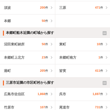
須波
三原
200
件
471
件
本郷
50
件
本郷町船木近隣の町域から探す
沼田東町納所
東町
50
件
10
件
本郷町上北方
本郷町南方
23
件
1
件
港町
皆実
205
件
411
件
三原市近隣の市区町村から探す
広島市佐伯区
呉市
1,868
件
1,697
件
竹原市
尾道市
107
件
731
件