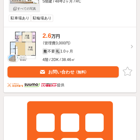
5階建 / 48年2ヶ月 / RC
すべての写真
駐車場あり
駐輪場あり
2.6
万円
（管理費3,000円）
不要
1.0ヶ月
敷
礼
4階 / 2DK / 38.46㎡
お問い合わせ
（無料）
提供