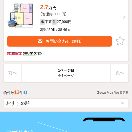
2.7
万円
（管理費3,000円）
不要
27,000円
敷
礼
3階 / 2DK / 38.46㎡
お問い合わせ
（無料）
提供
1ページ目
前へ
次へ
全1ページ
12
物件数
件
2026年08月06日
更新