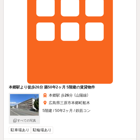
本郷駅より徒歩26分 築50年2ヶ月 5階建の賃貸物件
本郷駅 歩
26
分 （山陽線）
広島県三原市本郷町船木
5階建 / 50年2ヶ月 / 鉄筋コン
すべての写真
駐車場あり
駐輪場あり