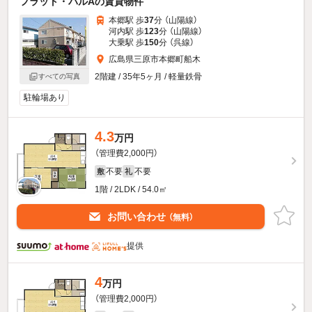
フラット・パルAの賃貸物件
本郷駅 歩
37
分 （山陽線）
河内駅 歩
123
分 （山陽線）
大乗駅 歩
150
分 （呉線）
広島県三原市本郷町船木
2階建 / 35年5ヶ月 / 軽量鉄骨
すべての写真
駐輪場あり
4.3
万円
（管理費2,000円）
不要
不要
敷
礼
1階 / 2LDK / 54.0㎡
お問い合わせ
（無料）
提供
4
万円
（管理費2,000円）