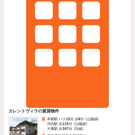
カレントヴィラの賃貸物件
本郷駅 バス
15
分 歩
8
分 （山陽線）
河内駅 歩
115
分 （山陽線）
大乗駅 歩
167
分 （呉線）