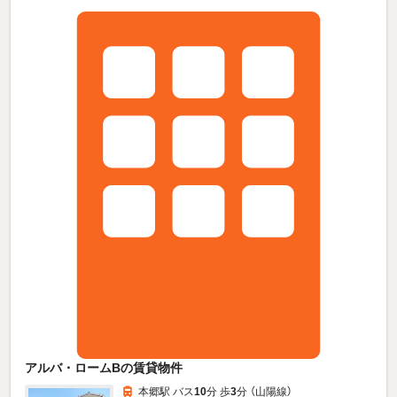
アルバ・ロームBの賃貸物件
本郷駅 バス
10
分 歩
3
分 （山陽線）