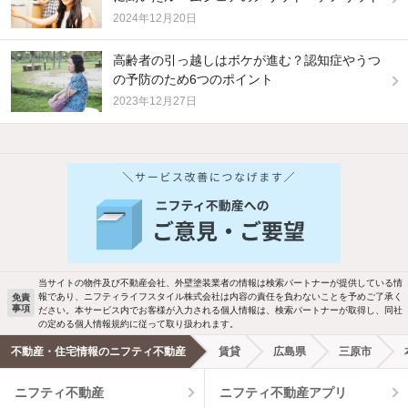
2024年12月20日
高齢者の引っ越しはボケが進む？認知症やうつ
の予防のため6つのポイント
2023年12月27日
他の人はこんな条件で絞り込んでいます！
人気のこだわり条件
バス・トイレ別
2階以上
駐車場あり
ペット相談
当サイトの物件及び不動産会社、外壁塗装業者の情報は検索パートナーが提供している情
報であり、ニフティライフスタイル株式会社は内容の責任を負わないことを予めご了承く
免責
事項
ださい。本サービス内でお客様が入力される個人情報は、検索パートナーが取得し、同社
洗濯機置場あり
独立洗面台
の定める個人情報規約に従って取り扱われます。
不動産・住宅情報のニフティ不動産
賃貸
広島県
三原市
エアコンあり
都市ガス
ニフティ不動産
ニフティ不動産アプリ
温水洗浄便座
オートロック