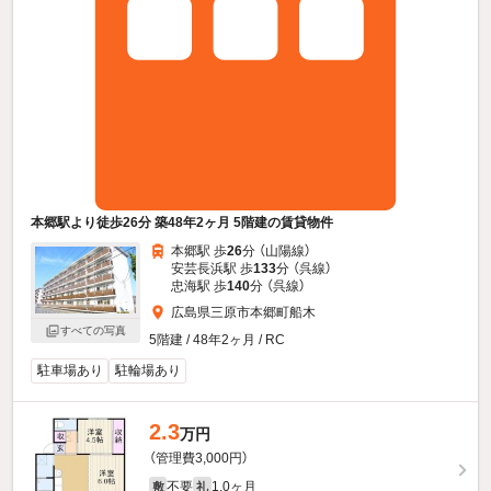
本郷駅より徒歩26分 築48年2ヶ月 5階建の賃貸物件
本郷駅 歩
26
分 （山陽線）
安芸長浜駅 歩
133
分 （呉線）
忠海駅 歩
140
分 （呉線）
広島県三原市本郷町船木
すべての写真
5階建 / 48年2ヶ月 / RC
駐車場あり
駐輪場あり
2.3
万円
（管理費3,000円）
不要
1.0ヶ月
敷
礼