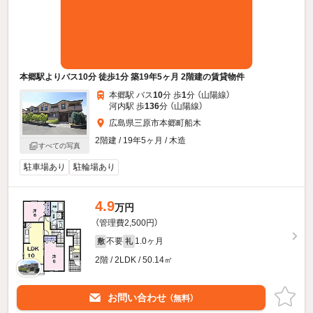
本郷駅よりバス10分 徒歩1分 築19年5ヶ月 2階建の賃貸物件
本郷駅 バス
10
分 歩
1
分 （山陽線）
河内駅 歩
136
分 （山陽線）
広島県三原市本郷町船木
2階建 / 19年5ヶ月 / 木造
すべての写真
駐車場あり
駐輪場あり
4.9
万円
（管理費2,500円）
不要
1.0ヶ月
敷
礼
2階 / 2LDK / 50.14㎡
お問い合わせ
（無料）