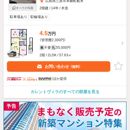
広島県三原市本郷町船木
2階建 / 14年 / 木造
すべての写真
駐車場あり
駐輪場あり
4.5
万円
（管理費2,300円）
不要
55,000円
敷
礼
2階 / 2LDK / 57.63㎡
お問い合わせ
（無料）
ほか提供
カレントヴィラのすべての部屋を見る