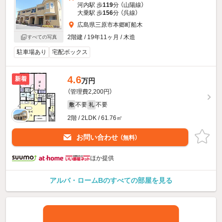
河内駅 歩
119
分 （山陽線）
大乗駅 歩
156
分 （呉線）
広島県三原市本郷町船木
2階建 / 19年11ヶ月 / 木造
すべての写真
駐車場あり
宅配ボックス
4.6
新着
万円
（管理費2,200円）
不要
不要
敷
礼
2階 / 2LDK / 61.76㎡
お問い合わせ
（無料）
ほか提供
アルバ・ロームBのすべての部屋を見る