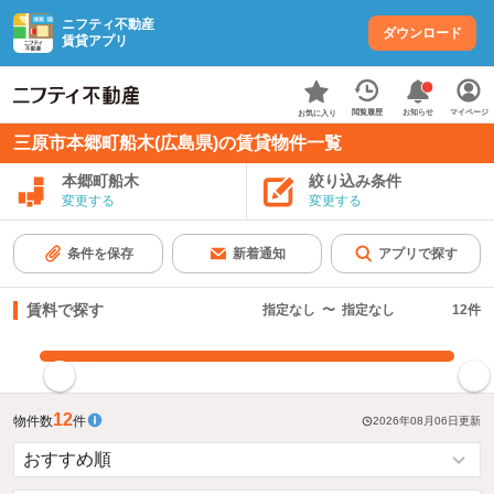
ニフティ不動産
ダウンロード
賃貸アプリ
お知らせ
閲覧履歴
マイページ
お気に入り
三原市本郷町船木(広島県)の賃貸物件一覧
本郷町船木
絞り込み条件
変更する
変更する
条件を保存
新着通知
アプリで探す
賃料で探す
指定なし
〜
指定なし
12
件
指定した賃料で絞り込む
12
物件数
件
2026年08月06日
更新