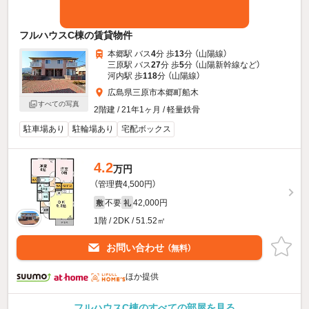
フルハウスC棟の賃貸物件
本郷駅 バス
4
分 歩
13
分 （山陽線）
三原駅 バス
27
分 歩
5
分 （山陽新幹線
など
）
河内駅 歩
118
分 （山陽線）
広島県三原市本郷町船木
すべての写真
2階建 / 21年1ヶ月 / 軽量鉄骨
駐車場あり
駐輪場あり
宅配ボックス
4.2
万円
（管理費4,500円）
不要
42,000円
敷
礼
1階 / 2DK / 51.52㎡
お問い合わせ
（無料）
ほか提供
フルハウスC棟のすべての部屋を見る