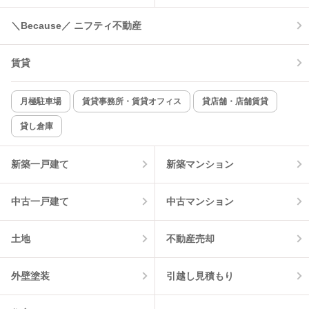
＼Because／ ニフティ不動産
コンロ2口以上
追焚き機能
賃貸
TV付インターホン
角部屋
新着のみ
インターネット無料
月極駐車場
賃貸事務所・賃貸オフィス
貸店舗・店舗賃貸
貸し倉庫
該当件数:
物件一覧に反映
12
件
新築一戸建て
新築マンション
中古一戸建て
中古マンション
土地
不動産売却
外壁塗装
引越し見積もり