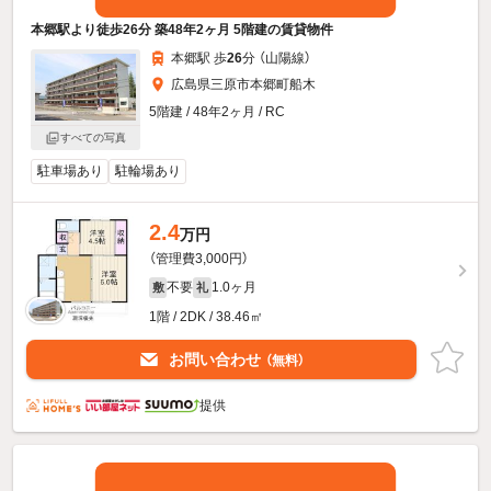
本郷駅より徒歩26分 築48年2ヶ月 5階建の賃貸物件
本郷駅 歩
26
分 （山陽線）
広島県三原市本郷町船木
5階建 / 48年2ヶ月 / RC
すべての写真
駐車場あり
駐輪場あり
2.4
万円
（管理費3,000円）
不要
1.0ヶ月
敷
礼
1階 / 2DK / 38.46㎡
お問い合わせ
（無料）
提供