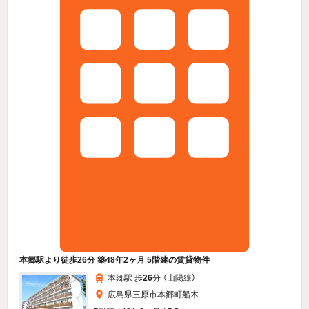
本郷駅より徒歩26分 築48年2ヶ月 5階建の賃貸物件
本郷駅 歩
26
分 （山陽線）
広島県三原市本郷町船木