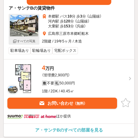
ア・サンテBの賃貸物件
本郷駅 バス
10
分 歩
3
分 （山陽線）
河内駅 歩
120
分 （山陽線）
大乗駅 歩
153
分 （呉線）
広島県三原市本郷町船木
2階建 / 19年5ヶ月 / 木造
すべての写真
駐車場あり
駐輪場あり
宅配ボックス
4
万円
（管理費2,900円）
不要
50,000円
敷
礼
1階 / 2DK / 40.45㎡
お問い合わせ
（無料）
ほか提供
ア・サンテBのすべての部屋を見る