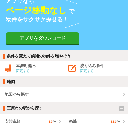
アプリなら
ページ移動なし
で
物件をサクサク探せる！
アプリをダウンロード
条件を変えて候補の物件を増やそう！
本郷町船木
絞り込み条件
変更する
変更する
地図
地図から探す
三原市の駅から探す
安芸幸崎
糸崎
23
件
228
件