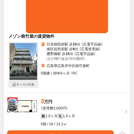
メゾン南竹屋の賃貸物件
日赤病院前駅 歩
10
分 （広電宇品線）
南区役所前駅 歩
9
分 （広電皆実線）
鷹野橋駅 歩
10
分 （広電宇品線）
ほか9駅（徒歩20分圏内）
広島県広島市中区南竹屋町
5階建 / 38年6ヶ月 / RC
すべての写真
3
新着
万円
（管理費3,000円）
1.0ヶ月
1.0ヶ月
敷
礼
5階 / 1K / 16.2㎡