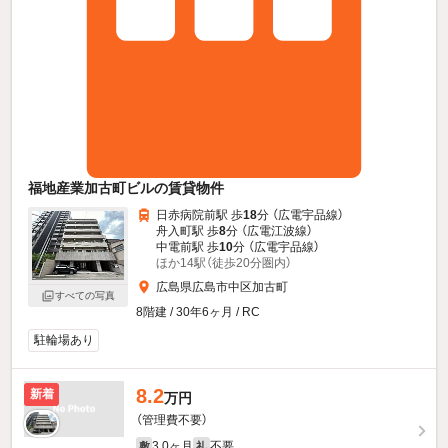
福地産業加古町ビルの賃貸物件
日赤病院前駅 歩
18
分 （広電宇品線）
舟入町駅 歩
8
分 （広電江波線）
中電前駅 歩
10
分 （広電宇品線）
ほか14駅（徒歩20分圏内）
広島県広島市中区加古町
すべての写真
8階建 / 30年6ヶ月 / RC
駐輪場あり
8.2
新着
万円
（管理費不要）
3.0ヶ月
不要
敷
礼