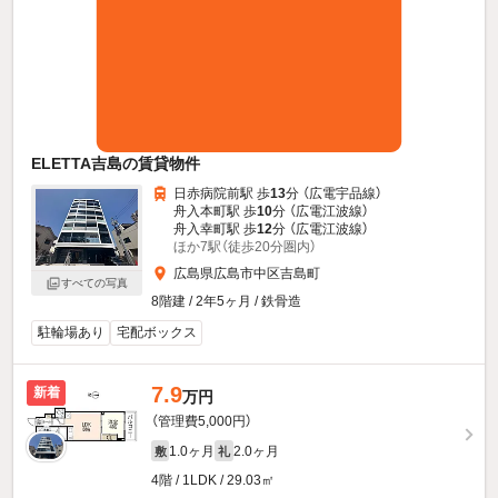
ELETTA吉島の賃貸物件
日赤病院前駅 歩
13
分 （広電宇品線）
舟入本町駅 歩
10
分 （広電江波線）
舟入幸町駅 歩
12
分 （広電江波線）
ほか7駅（徒歩20分圏内）
広島県広島市中区吉島町
すべての写真
8階建 / 2年5ヶ月 / 鉄骨造
駐輪場あり
宅配ボックス
7.9
新着
万円
（管理費5,000円）
1.0ヶ月
2.0ヶ月
敷
礼
4階 / 1LDK / 29.03㎡