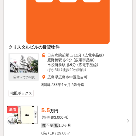
クリスタルビルの賃貸物件
日赤病院前駅 歩
11
分 （広電宇品線）
鷹野橋駅 歩
9
分 （広電宇品線）
市役所前駅 歩
9
分 （広電宇品線）
ほか8駅（徒歩20分圏内）
広島県広島市中区住吉町
すべての写真
8階建 / 38年4ヶ月 / 鉄骨造
宅配ボックス
5.5
新着
万円
（管理費3,000円）
不要
1.0ヶ月
敷
礼
6階 / 1K / 29.68㎡