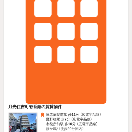
月光住吉町壱番館の賃貸物件
日赤病院前駅 歩
11
分 （広電宇品線）
鷹野橋駅 歩
7
分 （広電宇品線）
市役所前駅 歩
10
分 （広電宇品線）
ほか8駅（徒歩20分圏内）