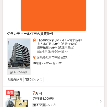
グランディール住吉の賃貸物件
日赤病院前駅 歩
12
分 （広電宇品線）
舟入本町駅 歩
9
分 （広電江波線）
鷹野橋駅 歩
9
分 （広電宇品線）
ほか8駅（徒歩20分圏内）
広島県広島市中区住吉町
10階建 / 2年5ヶ月 / RC
すべての写真
駐輪場あり
宅配ボックス
7
新着
万円
（管理費3,000円）
不要
1.0ヶ月
敷
礼