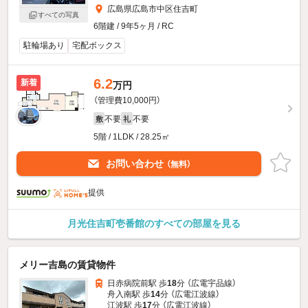
広島県広島市中区住吉町
すべての写真
6階建 / 9年5ヶ月 / RC
駐輪場あり
宅配ボックス
6.2
新着
万円
（管理費10,000円）
不要
不要
敷
礼
5階 / 1LDK / 28.25㎡
お問い合わせ
（無料）
提供
月光住吉町壱番館のすべての部屋を見る
メリー吉島の賃貸物件
日赤病院前駅 歩
18
分 （広電宇品線）
舟入南駅 歩
14
分 （広電江波線）
江波駅 歩
17
分 （広電江波線）