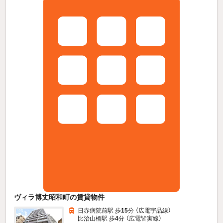
ヴィラ博丈昭和町の賃貸物件
日赤病院前駅 歩
15
分 （広電宇品線）
比治山橋駅 歩
4
分 （広電皆実線）