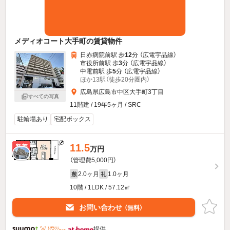
メディオコート大手町の賃貸物件
日赤病院前駅 歩
12
分 （広電宇品線）
市役所前駅 歩
3
分 （広電宇品線）
中電前駅 歩
5
分 （広電宇品線）
ほか13駅（徒歩20分圏内）
広島県広島市中区大手町3丁目
すべての写真
11階建 / 19年5ヶ月 / SRC
駐輪場あり
宅配ボックス
11.5
新着
万円
（管理費5,000円）
2.0ヶ月
1.0ヶ月
敷
礼
10階 / 1LDK / 57.12㎡
お問い合わせ
（無料）
提供