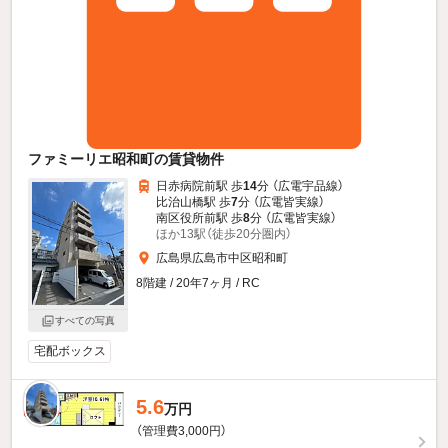
ファミーリエ昭和町の賃貸物件
日赤病院前駅 歩
14
分 （広電宇品線）
比治山橋駅 歩
7
分 （広電皆実線）
南区役所前駅 歩
8
分 （広電皆実線）
ほか13駅（徒歩20分圏内）
広島県広島市中区昭和町
8階建 / 20年7ヶ月 / RC
すべての写真
宅配ボックス
5.6
新着
万円
（管理費3,000円）