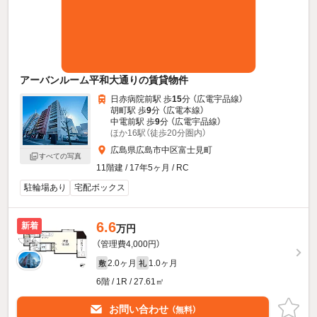
アーバンルーム平和大通りの賃貸物件
日赤病院前駅 歩
15
分 （広電宇品線）
胡町駅 歩
9
分 （広電本線）
中電前駅 歩
9
分 （広電宇品線）
ほか16駅（徒歩20分圏内）
広島県広島市中区富士見町
すべての写真
11階建 / 17年5ヶ月 / RC
駐輪場あり
宅配ボックス
6.6
新着
万円
（管理費4,000円）
2.0ヶ月
1.0ヶ月
敷
礼
6階 / 1R / 27.61㎡
お問い合わせ
（無料）