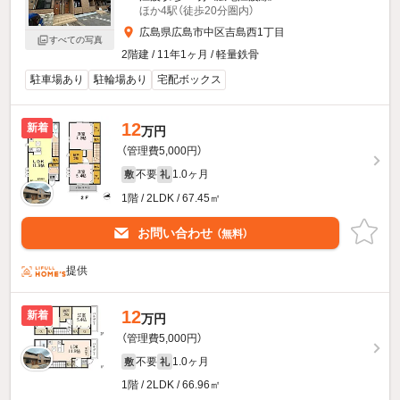
ほか4駅（徒歩20分圏内）
広島県広島市中区吉島西1丁目
すべての写真
2階建 / 11年1ヶ月 / 軽量鉄骨
駐車場あり
駐輪場あり
宅配ボックス
12
新着
万円
（管理費5,000円）
不要
1.0ヶ月
敷
礼
1階 / 2LDK / 67.45㎡
お問い合わせ
（無料）
提供
12
新着
万円
（管理費5,000円）
不要
1.0ヶ月
敷
礼
1階 / 2LDK / 66.96㎡