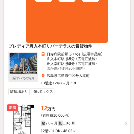
プレディア舟入本町リバーテラスの賃貸物件
日赤病院前駅 歩
16
分 （広電宇品線）
舟入本町駅 歩
5
分 （広電江波線）
舟入幸町駅 歩
8
分 （広電江波線）
ほか8駅（徒歩20分圏内）
広島県広島市中区舟入本町
すべての写真
13階建 / 2年7ヶ月 / RC
駐輪場あり
宅配ボックス
12
新着
万円
（管理費10,000円）
2.0ヶ月
1.0ヶ月
敷
礼
12階 / 1LDK / 48.02㎡