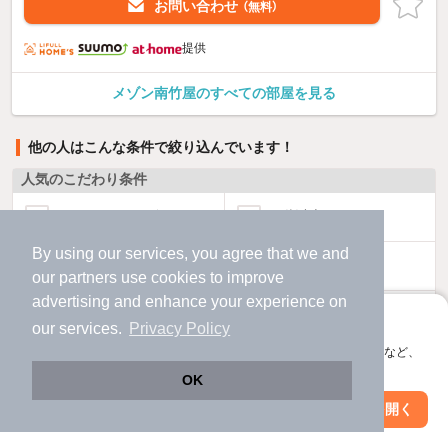
お問い合わせ
（無料）
提供
メゾン南竹屋のすべての部屋を見る
他の人はこんな条件で絞り込んでいます！
人気のこだわり条件
バス・トイレ別
2階以上
By using our services, you agree that we and
駐車場あり
ペット相談
our
partners
use cookies to improve
advertising and enhance your experience on
洗濯機置場あり
独立洗面台
アプリに切り替えて、サクサクお部屋探し
our services.
Privacy Policy
会員登録なしですぐ使える。マップ検索やお気に入り保存など、
エアコンあり
都市ガス
アプリ限定の便利な機能が使えます！
OK
Web版で続行
アプリを開く
温水洗浄便座
オートロック
駅・沿線を変更
絞り込み条件を変更