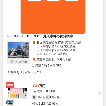
ＳーＲＥＳＩＤＥＮＣＥ舟入本町の賃貸物件
日赤病院前駅 歩
17
分 （広電宇品線）
舟入本町駅 歩
3
分 （広電江波線）
舟入幸町駅 歩
7
分 （広電江波線）
ほか8駅（徒歩20分圏内）
広島県広島市中区舟入本町
すべての写真
14階建 / 3年2ヶ月 / RC
駐輪場あり
宅配ボックス
7.5
新着
万円
（管理費10,000円）
1.0ヶ月
1.0ヶ月
敷
礼
4階 / 1LDK / 29.99㎡