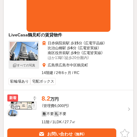
LiveCasa鶴見町の賃貸物件
日赤病院前駅 歩
15
分 （広電宇品線）
比治山橋駅 歩
6
分 （広電皆実線）
南区役所前駅 歩
9
分 （広電皆実線）
ほか13駅（徒歩20分圏内）
広島県広島市中区鶴見町
すべての写真
14階建 / 2年6ヶ月 / RC
駐輪場あり
宅配ボックス
8.2
新着
万円
（管理費6,000円）
不要
不要
敷
礼
11階 / 1LDK / 27.7㎡
お問い合わせ
（無料）