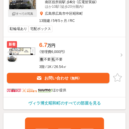
南区役所前駅 歩
6
分 （広電皆実線）
ほか10駅（徒歩20分圏内）
広島県広島市中区昭和町
すべての写真
13階建 / 5年5ヶ月 / RC
駐輪場あり
宅配ボックス
6.7
新着
万円
（管理費6,000円）
不要
不要
敷
礼
3階 / 1K / 26.54㎡
お問い合わせ
（無料）
ほか提供
ヴィラ博丈昭和町のすべての部屋を見る