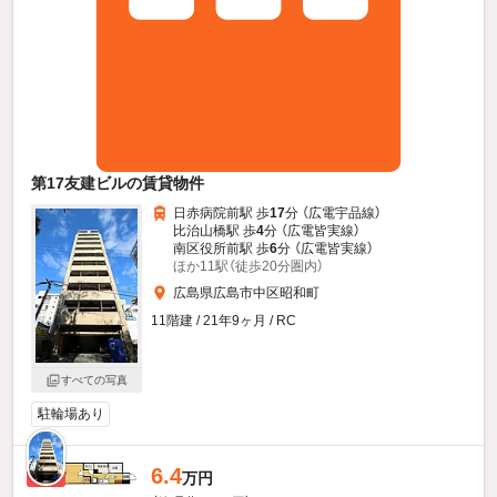
第17友建ビルの賃貸物件
日赤病院前駅 歩
17
分 （広電宇品線）
比治山橋駅 歩
4
分 （広電皆実線）
南区役所前駅 歩
6
分 （広電皆実線）
ほか11駅（徒歩20分圏内）
広島県広島市中区昭和町
11階建 / 21年9ヶ月 / RC
すべての写真
駐輪場あり
6.4
新着
万円