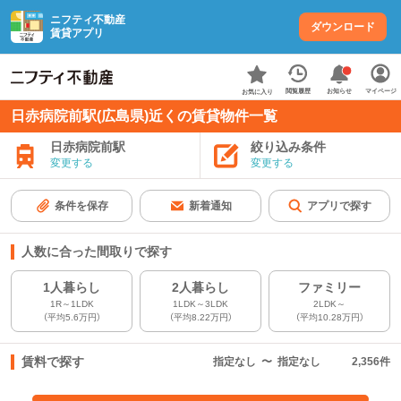
ニフティ不動産
ダウンロード
賃貸アプリ
お知らせ
閲覧履歴
マイページ
お気に入り
日赤病院前駅(広島県)近くの賃貸物件一覧
日赤病院前駅
絞り込み条件
変更する
変更する
条件を保存
新着通知
アプリで探す
人数に合った間取りで探す
1人暮らし
2人暮らし
ファミリー
1R～1LDK
1LDK～3LDK
2LDK～
（平均5.6万円）
（平均8.22万円）
（平均10.28万円）
賃料で探す
指定なし
〜
指定なし
2,356
件