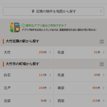
ほかの部屋を検索中…
近隣の物件を地図から探す
大竹近隣の駅から探す
大竹
玖波
250
件
51
件
大竹市の町域から探す
白石
玖波
113
件
45
件
立戸
南栄
244
件
565
件
北栄
西栄
38
件
215
件