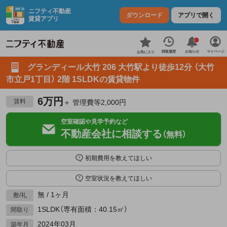
ニフティ不動産
ダウンロード
アプリで開く
賃貸アプリ
お知らせ
閲覧履歴
マイページ
お気に入り
グランディール大竹 206 大竹駅より徒歩12分 （大竹
市立戸1丁目） 2階 1SLDKの賃貸物件
6万円
賃料
＋ 管理費等2,000円
空室確認や見学予約など
不動産会社に相談する
（無料）
初期費用を教えてほしい
空室状況を教えてほしい
無 / 1ヶ月
敷/礼
1SLDK（専有面積：40.15㎡）
間取り
2024年03月
築年月