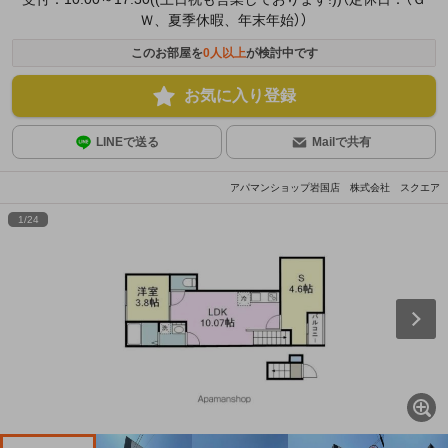
Ｗ、夏季休暇、年末年始））
このお部屋を
0
人以上
が検討中です
お気に入り登録
LINEで送る
Mailで共有
アパマンショップ岩国店 株式会社 スクエア
1
/
24