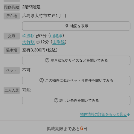
2階/3階建
階数/階建
広島県大竹市立戸1丁目
所在地
地図を表示
玖波駅
歩7分
（
山陽線
）
交通
大竹駅
歩12分
（
山陽線
）
空有3,300円（税込）
駐車場
空き状況やサイズなどを聞いてみる
不可
ペット
この物件に似たペット可物件を聞いてみる
可能
二人入居
詳しい条件を聞いてみる
物件情報の詳細をもっと見る
6
掲載期限まであと
日