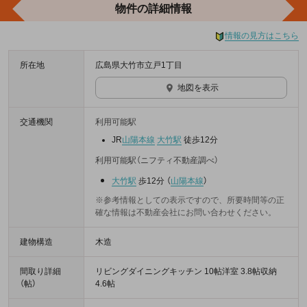
物件の詳細情報
情報の見方はこちら
所在地
広島県大竹市立戸1丁目
地図を表示
交通機関
利用可能駅
JR
山陽本線
大竹駅
徒歩12分
利用可能駅（ニフティ不動産調べ）
大竹駅
歩12分
（
山陽本線
）
※参考情報としての表示ですので、所要時間等の正
確な情報は不動産会社にお問い合わせください。
建物構造
木造
間取り詳細
リビングダイニングキッチン 10帖洋室 3.8帖収納
（帖）
4.6帖