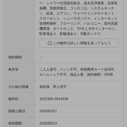
ー、シャワー付洗面化粧台、温水洗浄便座、浴室乾
燥機、洗面所独立、コンロ二口、システムキッチ
ン、給湯、エアコン、ウォークインクローゼット、
クローゼット、シューズボックス、インターネット
使用料無料、フローリング、バルコニー、室内洗濯
機置場、オートロック、TVモニタ付インターホン、
駐車場あり、駐輪場あり、宅配ボックス
この物件の詳しい情報を送ってもらう
契約期間
－
条件等
二人入居可、ペット不可、初期費用カード決済可、
ルームシェア不可、保証人要、契約期間：2年間
その他の情報
角部屋、即入居可
物件ID
3102305-0041936
情報公開日
2026/02/27
有効期限
2026/08/13