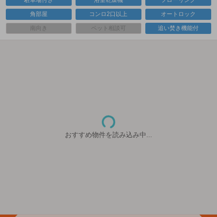
駐車場付き
浴室乾燥機
フローリング
角部屋
コンロ2口以上
オートロック
南向き
ペット相談可
追い焚き機能付
おすすめ物件を読み込み中...