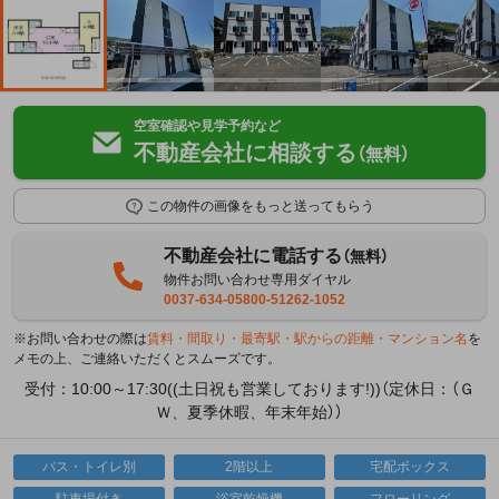
空室確認や見学予約など
不動産会社に相談する
（無料）
この物件の画像をもっと送ってもらう
不動産会社に電話する
（無料）
物件お問い合わせ専用ダイヤル
0037-634-05800-51262-1052
※お問い合わせの際は
賃料・間取り・最寄駅・駅からの距離・マンション名
を
メモの上、ご連絡いただくとスムーズです。
受付：10:00～17:30((土日祝も営業しております!))（定休日：（Ｇ
Ｗ、夏季休暇、年末年始））
バス・トイレ別
2階以上
宅配ボックス