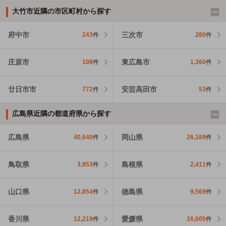
大竹市近隣の市区町村から探す
府中市
三次市
243
件
280
件
庄原市
東広島市
108
件
1,360
件
廿日市市
安芸高田市
772
件
53
件
広島県近隣の都道府県から探す
広島県
岡山県
40,640
件
26,189
件
鳥取県
島根県
3,953
件
2,411
件
山口県
徳島県
12,854
件
9,569
件
香川県
愛媛県
12,219
件
16,005
件