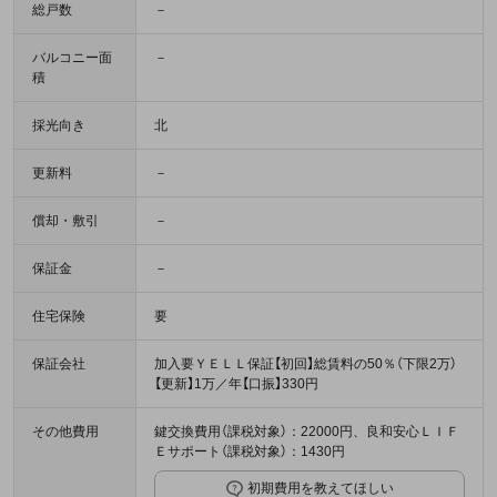
総戸数
－
バルコニー面
－
積
採光向き
北
更新料
－
償却・敷引
－
保証金
－
住宅保険
要
保証会社
加入要ＹＥＬＬ保証【初回】総賃料の50％（下限2万）
【更新】1万／年【口振】330円
その他費用
鍵交換費用（課税対象）：22000円、良和安心ＬＩＦ
Ｅサポート（課税対象）：1430円
初期費用を教えてほしい