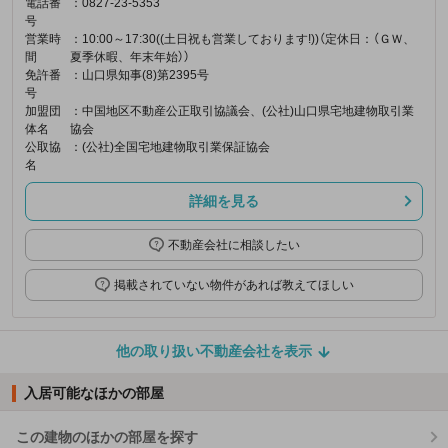
電話番
：0827-23-5353
号
営業時
：10:00～17:30((土日祝も営業しております!))（定休日：（ＧＷ、
間
夏季休暇、年末年始））
免許番
：山口県知事(8)第2395号
号
加盟団
：中国地区不動産公正取引協議会、(公社)山口県宅地建物取引業
体名
協会
公取協
：(公社)全国宅地建物取引業保証協会
名
詳細を見る
不動産会社に相談したい
掲載されていない物件があれば教えてほしい
他の取り扱い不動産会社を表示
入居可能なほかの部屋
この建物のほかの部屋を探す