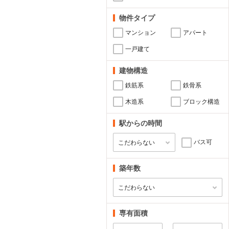
物件タイプ
マンション
アパート
一戸建て
建物構造
鉄筋系
鉄骨系
木造系
ブロック構造
駅からの時間
バス可
築年数
専有面積