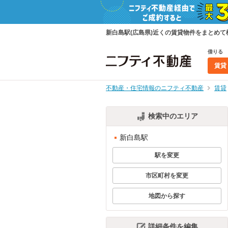
新白島駅(広島県)近くの賃貸物件をまとめ
借りる
賃貸
不動産・住宅情報のニフティ不動産
賃貸
検索中のエリア
新白島駅
駅を変更
市区町村を変更
地図から探す
詳細条件を編集