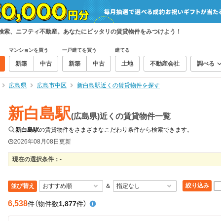
て検索、ニフティ不動産。あなたにピッタリの賃貸物件をみつけよう！
マンションを買う
一戸建てを買う
建てる
新築
中古
新築
中古
土地
不動産会社
調べる
広島県
広島市中区
新白島駅近くの賃貸物件を探す
新白島駅
(広島県)近くの賃貸物件一覧
新白島駅
の賃貸物件をさまざまなこだわり条件から検索できます。
2026年08月08日
更新
現在の選択条件：
-
絞り込み
並び替え
＆
6,538
件
（物件数
1,877
件）