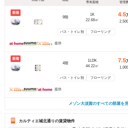
専有面積
管理
新着
4.5
1K
9階
22.68㎡
2,50
バス・トイレ別
フローリング
提供
新着
7.5
1LDK
4階
44.22㎡
1,00
バス・トイレ別
フローリング
提供
メゾン大須賀のすべての部屋を
カルティエ城北通りの賃貸物件