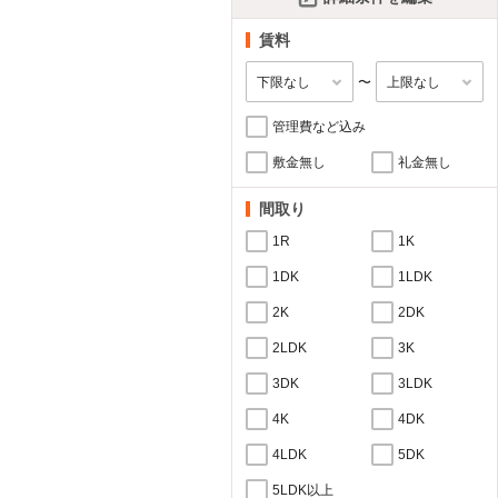
賃料
〜
管理費など込み
敷金無し
礼金無し
間取り
1R
1K
1DK
1LDK
2K
2DK
2LDK
3K
3DK
3LDK
4K
4DK
4LDK
5DK
5LDK以上