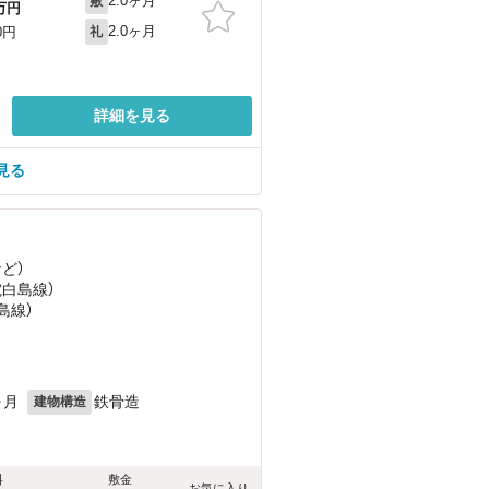
2.0ヶ月
敷
万円
2.0ヶ月
0円
礼
詳細を見る
見る
など
）
電白島線）
島線）
ヶ月
鉄骨造
建物構造
料
敷金
お気に入り