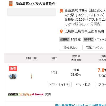
新白島東亜ビルの賃貸物件
新白島駅 歩
8
分 （山陽線
な
城北駅 歩
4
分 （アストラム）
白島駅 歩
10
分 （アストラム
ほか12駅（徒歩20分圏内）
広島県広島市中区西白島町
14階建
7年7ヶ
総階数
築年数
駐輪場あり
宅配ボックス
間取り
賃
間取り図
階数
専有面積
管理
新着
7.8
1DK
14階
33.69㎡
5,00
バス・トイレ別
ペット相談
フロ
提供
新白島東亜ビルのすべての部屋を