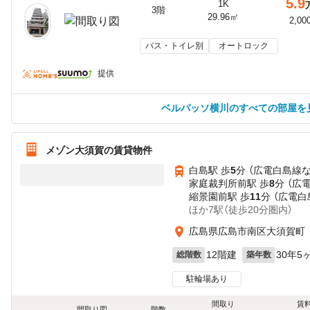
5.9
1K
3階
29.96㎡
2,00
バス・トイレ別
オートロック
提供
ベルパッソ横川のすべての部屋を
メゾン大須賀の賃貸物件
白島駅 歩
5
分 （広電白島線
家庭裁判所前駅 歩
8
分 （広
縮景園前駅 歩
11
分 （広電白
ほか7駅（徒歩20分圏内）
広島県広島市南区大須賀町
12階建
30年5
総階数
築年数
駐輪場あり
間取り
賃
間取り図
階数