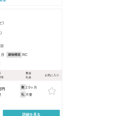
ど
）
）
丁目
ヶ月
RC
建物構造
料
敷金
お気に入り
費等
礼金
2.0ヶ月
敷
万円
不要
要
礼
詳細を見る