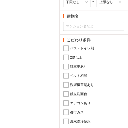
〜
建物名
こだわり条件
バス・トイレ別
2階以上
駐車場あり
ペット相談
洗濯機置場あり
独立洗面台
エアコンあり
都市ガス
温水洗浄便座