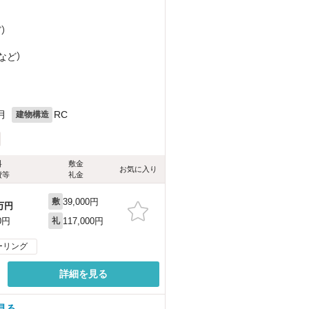
ど
）
など
）
月
RC
建物構造
料
敷金
お気に入り
費等
礼金
39,000円
敷
万円
117,000円
0円
礼
ーリング
詳細を見る
見る