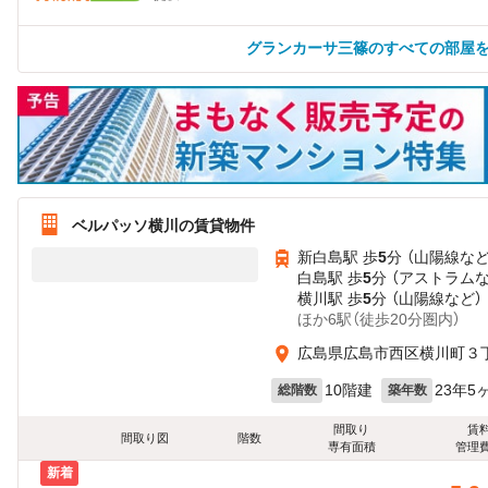
グランカーサ三篠のすべての部屋
ベルパッソ横川の賃貸物件
新白島駅 歩
5
分 （山陽線
な
白島駅 歩
5
分 （アストラム
横川駅 歩
5
分 （山陽線
など
）
ほか6駅（徒歩20分圏内）
広島県広島市西区横川町３
10階建
23年5
総階数
築年数
間取り
賃
間取り図
階数
専有面積
管理
新着