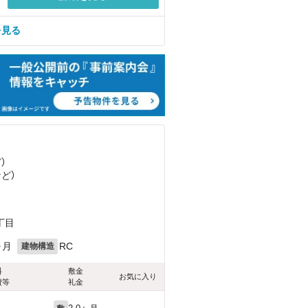
を見る
ど
）
など
）
丁目
ヶ月
RC
建物構造
料
敷金
お気に入り
費等
礼金