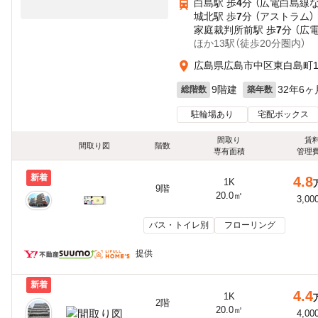
白島駅 歩
4
分 （広電白島線
城北駅 歩
7
分 （アストラム）
家庭裁判所前駅 歩
7
分 （広
ほか13駅（徒歩20分圏内）
広島県広島市中区東白島町1
9階建
32年6ヶ
総階数
築年数
駐輪場あり
宅配ボックス
間取り
賃
間取り図
階数
専有面積
管理
新着
4.8
1K
9階
20.0㎡
3,00
バス・トイレ別
フローリング
提供
新着
4.4
1K
2階
20.0㎡
4,00