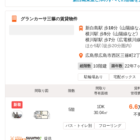
グランカーサ三篠の賃貸物件
新白島駅 歩
10
分 （山陽線
な
横川駅 歩
5
分 （山陽線
など
）
横川駅駅 歩
7
分 （広電横川線
ほか5駅（徒歩20分圏内）
広島県広島市西区三篠町2
10階建
22年7
総階数
築年数
駐輪場あり
宅配ボックス
間取り
賃
間取り図
階数
専有面積
管理
新着
6.6
1DK
5階
30.04㎡
不
バス・トイレ別
フローリング
提供