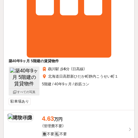
築40年9ヶ月 5階建の賃貸物件
鵡川駅 歩
6
分 （日高線）
北海道日高郡新ひだか町静内こうせい町１
5階建 / 40年9ヶ月 / 鉄筋コン
すべての写真
駐車場あり
4.63
万円
（管理費不要）
不要
不要
敷
礼