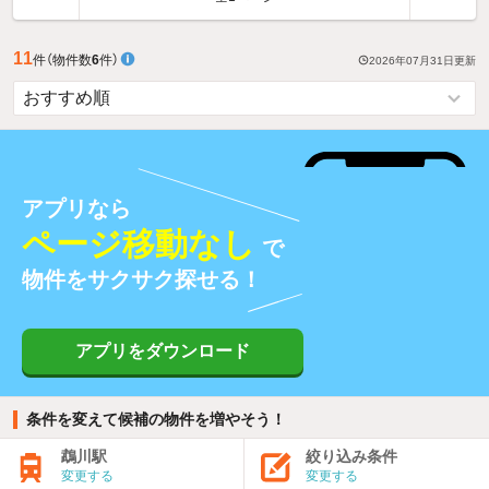
11
件
（物件数
6
件）
2026年07月31日
更新
アプリなら
ページ移動なし
で
物件をサクサク探せる！
アプリをダウンロード
条件を変えて候補の物件を増やそう！
鵡川駅
絞り込み条件
変更する
変更する