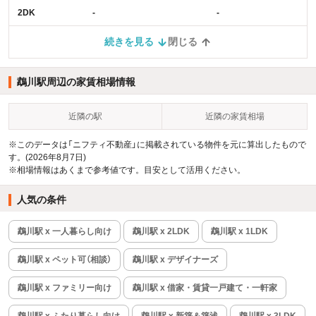
2DK
-
-
続きを見る
閉じる
鵡川駅周辺の家賃相場情報
近隣の駅
近隣の家賃相場
※このデータは「ニフティ不動産」に掲載されている物件を元に算出したもので
す。(2026年8月7日)
※相場情報はあくまで参考値です。目安として活用ください。
人気の条件
鵡川駅 x 一人暮らし向け
鵡川駅 x 2LDK
鵡川駅 x 1LDK
鵡川駅 x ペット可（相談）
鵡川駅 x デザイナーズ
鵡川駅 x ファミリー向け
鵡川駅 x 借家・賃貸一戸建て・一軒家