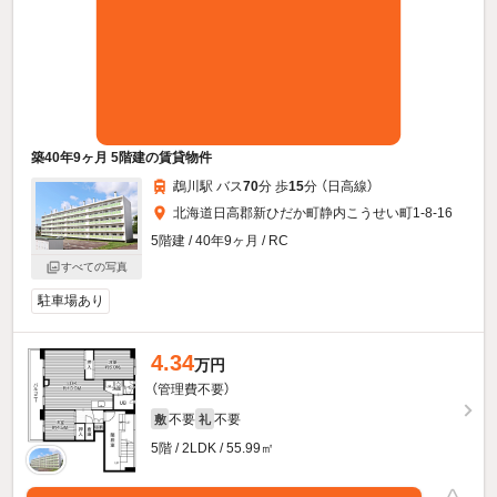
築40年9ヶ月 5階建の賃貸物件
鵡川駅 バス
70
分 歩
15
分 （日高線）
北海道日高郡新ひだか町静内こうせい町1-8-16
5階建 / 40年9ヶ月 / RC
すべての写真
駐車場あり
4.34
万円
（管理費不要）
不要
不要
敷
礼
5階 / 2LDK / 55.99㎡