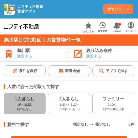
ニフティ不動産
ダウンロード
賃貸アプリ
お知らせ
閲覧履歴
マイページ
お気に入り
鵡川駅(北海道)近くの賃貸物件一覧
鵡川駅
絞り込み条件
変更する
変更する
条件を保存
新着通知
アプリで探す
人数に合った間取りで探す
1人暮らし
2人暮らし
ファミリー
1R～1LDK
1LDK～3LDK
2LDK～
（平均-万円）
（平均5.98万円）
（平均5.98万円）
賃料で探す
指定なし
〜
指定なし
6
件