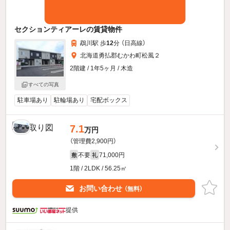
セクションティアーレの賃貸物件
鵡川駅 歩
12
分 （日高線）
北海道勇払郡むかわ町松風２
2階建 / 1年5ヶ月 / 木造
すべての写真
駐車場あり
駐輪場あり
宅配ボックス
7.1
万円
（管理費2,900円）
不要
71,000円
敷
礼
1階 / 2LDK / 56.25㎡
お問い合わせ
（無料）
提供