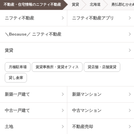
不動産・住宅情報のニフティ不動産
賃貸
北海道
勇払郡むかわ
エアコンあり
都市ガス
ニフティ不動産
ニフティ不動産アプリ
温水洗浄便座
オートロック
＼Because／ ニフティ不動産
コンロ2口以上
追焚き機能
賃貸
TV付インターホン
角部屋
新着のみ
インターネット無料
月極駐車場
賃貸事務所・賃貸オフィス
貸店舗・店舗賃貸
貸し倉庫
該当件数:
物件一覧に反映
6
件
新築一戸建て
新築マンション
中古一戸建て
中古マンション
土地
不動産売却