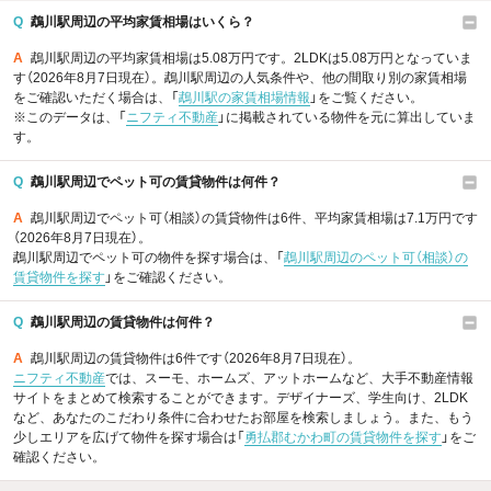
Q
鵡川駅周辺の平均家賃相場はいくら？
A
鵡川駅周辺の平均家賃相場は5.08万円です。2LDKは5.08万円となっていま
す（2026年8月7日現在）。鵡川駅周辺の人気条件や、他の間取り別の家賃相場
をご確認いただく場合は、「
鵡川駅の家賃相場情報
」をご覧ください。
※このデータは、「
ニフティ不動産
」に掲載されている物件を元に算出していま
す。
Q
鵡川駅周辺でペット可の賃貸物件は何件？
A
鵡川駅周辺でペット可（相談）の賃貸物件は6件、平均家賃相場は7.1万円です
（2026年8月7日現在）。
鵡川駅周辺でペット可の物件を探す場合は、「
鵡川駅周辺のペット可（相談）の
賃貸物件を探す
」をご確認ください。
Q
鵡川駅周辺の賃貸物件は何件？
A
鵡川駅周辺の賃貸物件は6件です（2026年8月7日現在）。
ニフティ不動産
では、スーモ、ホームズ、アットホームなど、大手不動産情報
サイトをまとめて検索することができます。デザイナーズ、学生向け、2LDK
など、あなたのこだわり条件に合わせたお部屋を検索しましょう。また、もう
少しエリアを広げて物件を探す場合は「
勇払郡むかわ町の賃貸物件を探す
」をご
確認ください。