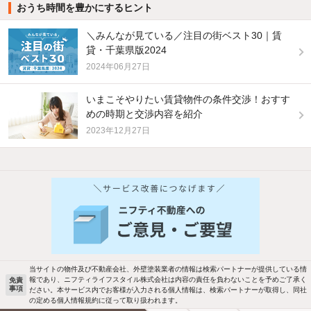
おうち時間を豊かにするヒント
＼みんなが見ている／注目の街ベスト30｜賃
貸・千葉県版2024
2024年06月27日
いまこそやりたい賃貸物件の条件交渉！おすす
めの時期と交渉内容を紹介
2023年12月27日
他の人はこんな条件で絞り込んでいます！
人気のこだわり条件
バス・トイレ別
2階以上
駐車場あり
ペット相談
当サイトの物件及び不動産会社、外壁塗装業者の情報は検索パートナーが提供している情
報であり、ニフティライフスタイル株式会社は内容の責任を負わないことを予めご了承く
免責
事項
ださい。本サービス内でお客様が入力される個人情報は、検索パートナーが取得し、同社
洗濯機置場あり
独立洗面台
の定める個人情報規約に従って取り扱われます。