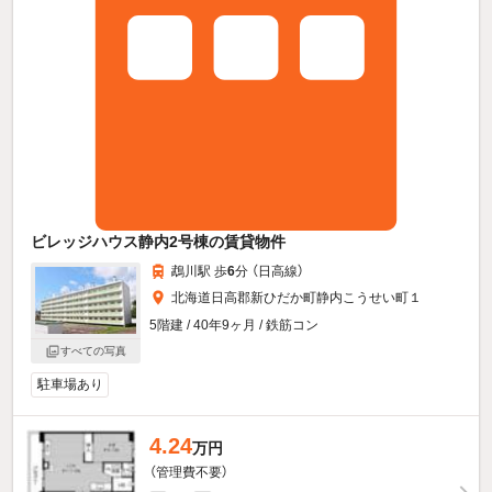
ビレッジハウス静内2号棟の賃貸物件
鵡川駅 歩
6
分 （日高線）
北海道日高郡新ひだか町静内こうせい町１
5階建 / 40年9ヶ月 / 鉄筋コン
すべての写真
駐車場あり
4.24
万円
（管理費不要）