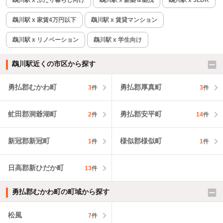
鵡川駅 x ふたり暮らし向け
鵡川駅 x 新築＆築浅
鵡川駅 x 3LDK
鵡川駅 x 家賃4万円以下
鵡川駅 x 賃貸マンション
鵡川駅 x リノベーション
鵡川駅 x 学生向け
鵡川駅近くの市区から探す
勇払郡むかわ町
勇払郡厚真町
3
件
3
件
虻田郡洞爺湖町
勇払郡安平町
2
件
14
件
新冠郡新冠町
様似郡様似町
1
件
1
件
日高郡新ひだか町
13
件
勇払郡むかわ町の町域から探す
松風
7
件