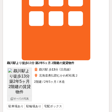
鵡川駅より徒歩13分 築2年5ヶ月 2階建の賃貸物件
鵡川駅 歩
13
分 （日高線）
北海道勇払郡むかわ町松風２
2階建 / 2年5ヶ月 / 木造
すべての写真
駐車場あり
駐輪場あり
宅配ボックス