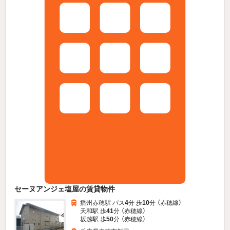
セーヌアンジェ塩屋の賃貸物件
播州赤穂駅 バス
4
分 歩
10
分 （赤穂線）
天和駅 歩
41
分 （赤穂線）
坂越駅 歩
50
分 （赤穂線）