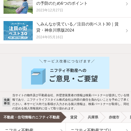
の予防のため6つのポイント
2023年12月27日
＼みんなが見ている／注目の街ベスト30｜賃
貸・神奈川県版2024
2024年05月16日
他の人はこんな条件で絞り込んでいます！
人気のこだわり条件
バス・トイレ別
2階以上
駐車場あり
ペット相談
当サイトの物件及び不動産会社、外壁塗装業者の情報は検索パートナーが提供している情
報であり、ニフティライフスタイル株式会社は内容の責任を負わないことを予めご了承く
免責
事項
ださい。本サービス内でお客様が入力される個人情報は、検索パートナーが取得し、同社
洗濯機置場あり
独立洗面台
の定める個人情報規約に従って取り扱われます。
不動産・住宅情報のニフティ不動産
賃貸
兵庫県
赤穂市
エアコンあり
都市ガス
ニフティ不動産
ニフティ不動産アプリ