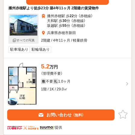
播州赤穂駅より徒歩23分 築4年11ヶ月 2階建の賃貸物件
播州赤穂駅 歩
22
分 （赤穂線）
天和駅 歩
30
分 （赤穂線）
坂越駅 歩
55
分 （赤穂線）
兵庫県赤穂市新田
2階建 / 4年11ヶ月 / 軽量鉄骨
すべての写真
駐車場あり
駐輪場あり
5.2
万円
（管理費不要）
不要
1.0ヶ月
敷
礼
1階 / 1K / 29.0㎡
お問い合わせ
（無料）
提供