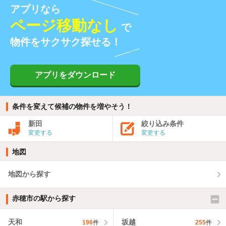
アプリなら
ページ移動なし
で
物件をサクサク探せる！
アプリをダウンロード
条件を変えて候補の物件を増やそう！
新田
絞り込み条件
変更する
変更する
地図
地図から探す
赤穂市の駅から探す
天和
坂越
196
件
255
件