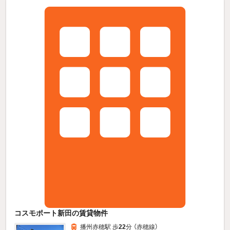
コスモポート新田の賃貸物件
播州赤穂駅 歩
22
分 （赤穂線）