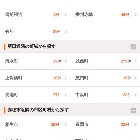
備前福河
播州赤穂
12
件
489
件
有年
35
件
新田近隣の町域から探す
清水町
城西町
19
件
279
件
正保橋町
惣門町
36
件
16
件
長池町
中浜町
77
件
28
件
赤穂市近隣の市区町村から探す
相生市
豊岡市
393
件
332
件