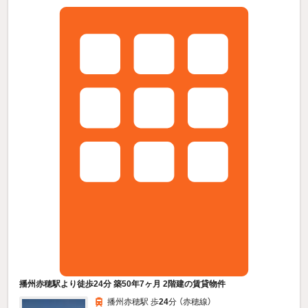
播州赤穂駅より徒歩24分 築50年7ヶ月 2階建の賃貸物件
播州赤穂駅 歩
24
分 （赤穂線）