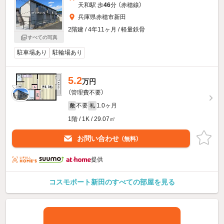
天和駅 歩
46
分 （赤穂線）
兵庫県赤穂市新田
2階建 / 4年11ヶ月 / 軽量鉄骨
すべての写真
駐車場あり
駐輪場あり
5.2
万円
（管理費不要）
不要
1.0ヶ月
敷
礼
1階 / 1K / 29.07㎡
お問い合わせ
（無料）
提供
コスモポート新田のすべての部屋を見る