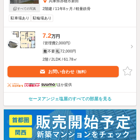
兵庫県赤穂市新田
2階建 / 11年8ヶ月 / 軽量鉄骨
すべての写真
駐車場あり
駐輪場あり
7.2
万円
（管理費2,000円）
不要
72,000円
敷
礼
2階 / 2LDK / 61.78㎡
お問い合わせ
（無料）
ほか提供
セーヌアンジェ塩屋のすべての部屋を見る