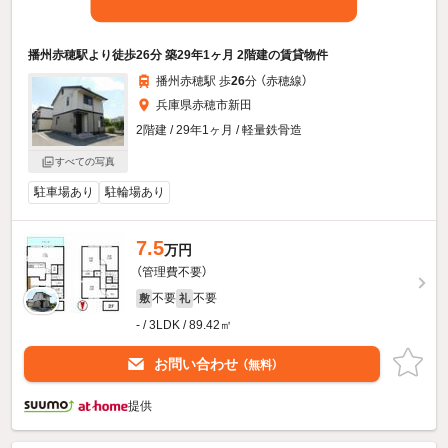
播州赤穂駅より徒歩26分 築29年1ヶ月 2階建の賃貸物件
播州赤穂駅 歩
26
分 （赤穂線）
兵庫県赤穂市新田
2階建 / 29年1ヶ月 / 軽量鉄骨造
すべての写真
駐車場あり
駐輪場あり
7.5
万円
（管理費不要）
不要
不要
敷
礼
- / 3LDK / 89.42㎡
お問い合わせ
（無料）
提供