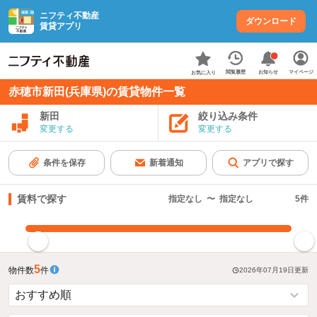
ニフティ不動産
ダウンロード
賃貸アプリ
お知らせ
閲覧履歴
マイページ
お気に入り
赤穂市新田(兵庫県)の賃貸物件一覧
新田
絞り込み条件
変更する
変更する
条件を保存
新着通知
アプリで探す
賃料で探す
指定なし
〜
指定なし
5
件
指定した賃料で絞り込む
5
物件数
件
2026年07月19日
更新