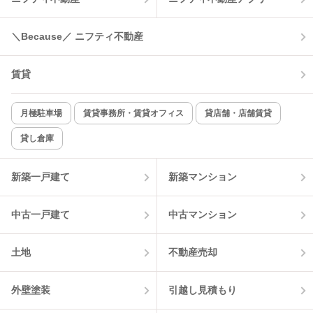
温水洗浄便座
オートロック
＼Because／ ニフティ不動産
コンロ2口以上
追焚き機能
賃貸
TV付インターホン
角部屋
新着のみ
インターネット無料
月極駐車場
賃貸事務所・賃貸オフィス
貸店舗・店舗賃貸
貸し倉庫
該当件数:
物件一覧に反映
5
件
新築一戸建て
新築マンション
中古一戸建て
中古マンション
土地
不動産売却
外壁塗装
引越し見積もり