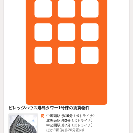
ビレッジハウス港島タワー1号棟の賃貸物件
中埠頭駅 歩
10
分 （ポトライナ）
北埠頭駅 歩
3
分 （ポトライナ）
中公園駅 歩
7
分 （ポトライナ）
ほか3駅（徒歩20分圏内）