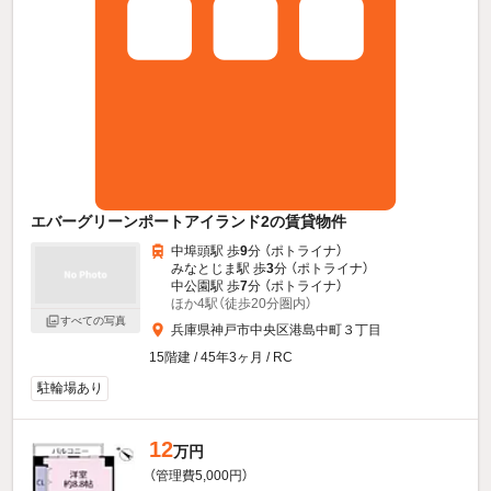
エバーグリーンポートアイランド2の賃貸物件
中埠頭駅 歩
9
分 （ポトライナ）
みなとじま駅 歩
3
分 （ポトライナ）
中公園駅 歩
7
分 （ポトライナ）
ほか4駅（徒歩20分圏内）
すべての写真
兵庫県神戸市中央区港島中町３丁目
15階建 / 45年3ヶ月 / RC
駐輪場あり
12
万円
（管理費5,000円）