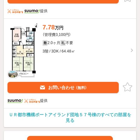
提供
7.78
万円
（管理費3,100円）
2.0ヶ月
不要
敷
礼
3階 / 3DK / 64.48㎡
お問い合わせ
（無料）
提供
ＵＲ都市機構ポートアイランド団地５７号棟のすべての部屋を
見る