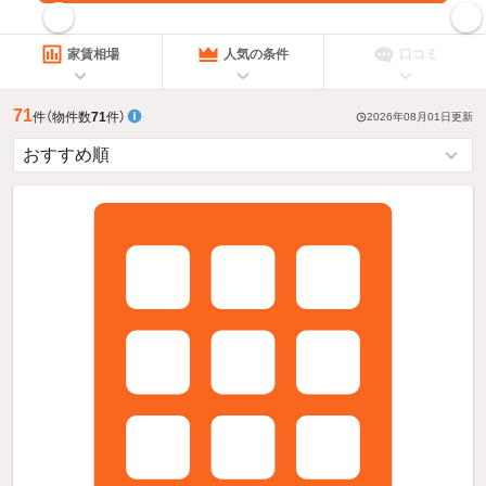
指定した賃料で絞り込む
家賃相場
人気の条件
口コミ
71
件
（物件数
71
件）
2026年08月01日
更新