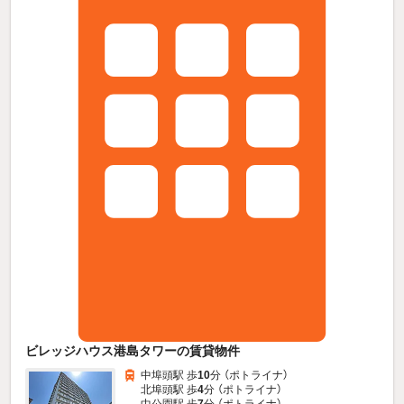
ビレッジハウス港島タワーの賃貸物件
中埠頭駅 歩
10
分 （ポトライナ）
北埠頭駅 歩
4
分 （ポトライナ）