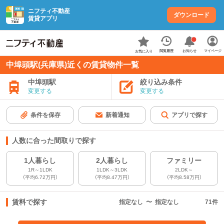
ニフティ不動産
ダウンロード
賃貸アプリ
お知らせ
閲覧履歴
マイページ
お気に入り
中埠頭駅(兵庫県)近くの賃貸物件一覧
中埠頭駅
絞り込み条件
変更する
変更する
条件を保存
新着通知
アプリで探す
人数に合った間取りで探す
1人暮らし
2人暮らし
ファミリー
1R～1LDK
1LDK～3LDK
2LDK～
（平均6.72万円）
（平均8.47万円）
（平均8.58万円）
賃料で探す
指定なし
〜
指定なし
71
件