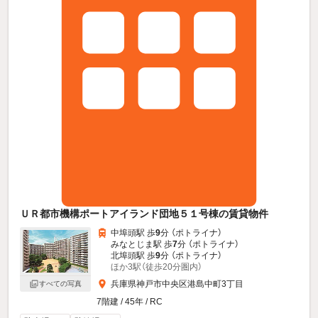
ＵＲ都市機構ポートアイランド団地５１号棟の賃貸物件
中埠頭駅 歩
9
分 （ポトライナ）
みなとじま駅 歩
7
分 （ポトライナ）
北埠頭駅 歩
9
分 （ポトライナ）
ほか3駅（徒歩20分圏内）
兵庫県神戸市中央区港島中町3丁目
すべての写真
7階建 / 45年 / RC