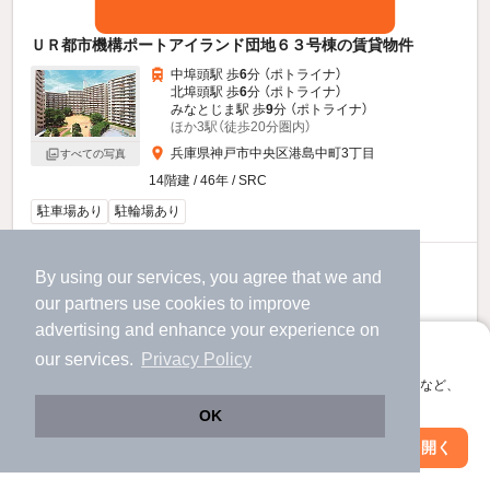
ＵＲ都市機構ポートアイランド団地６３号棟の賃貸物件
中埠頭駅 歩
6
分 （ポトライナ）
北埠頭駅 歩
6
分 （ポトライナ）
みなとじま駅 歩
9
分 （ポトライナ）
ほか3駅（徒歩20分圏内）
兵庫県神戸市中央区港島中町3丁目
すべての写真
14階建 / 46年 / SRC
駐車場あり
駐輪場あり
7.95
万円
By using our services, you agree that we and
（管理費3,100円）
our
partners
use cookies to improve
2.0ヶ月
不要
advertising and enhance your experience on
敷
礼
アプリに切り替えて、サクサクお部屋探し
9階 / 2LDK / 72.08㎡
our services.
Privacy Policy
会員登録なしですぐ使える。マップ検索やお気に入り保存など、
アプリ限定の便利な機能が使えます！
OK
お問い合わせ
（無料）
Web版で続行
アプリを開く
駅・沿線を変更
絞り込み条件を変更
提供