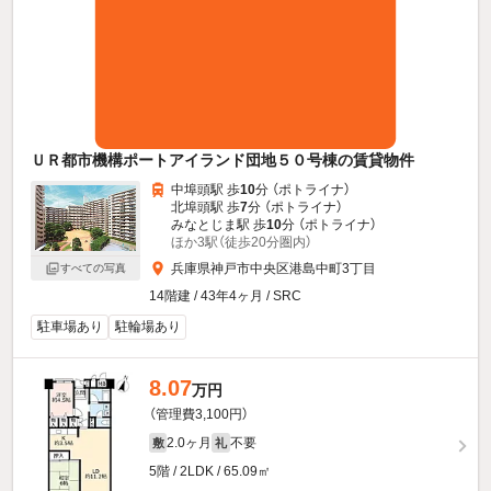
ＵＲ都市機構ポートアイランド団地５０号棟の賃貸物件
中埠頭駅 歩
10
分 （ポトライナ）
北埠頭駅 歩
7
分 （ポトライナ）
みなとじま駅 歩
10
分 （ポトライナ）
ほか3駅（徒歩20分圏内）
兵庫県神戸市中央区港島中町3丁目
すべての写真
14階建 / 43年4ヶ月 / SRC
駐車場あり
駐輪場あり
8.07
万円
（管理費3,100円）
2.0ヶ月
不要
敷
礼
5階 / 2LDK / 65.09㎡