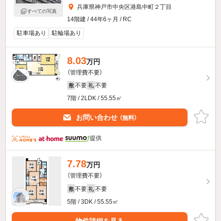
兵庫県神戸市中央区港島中町２丁目
すべての写真
14階建 / 44年6ヶ月 / RC
駐車場あり
駐輪場あり
8.03
万円
（管理費不要）
不要
不要
敷
礼
7階 / 2LDK / 55.55㎡
お問い合わせ
（無料）
提供
7.78
万円
（管理費不要）
不要
不要
敷
礼
5階 / 3DK / 55.55㎡
物件詳細を見る