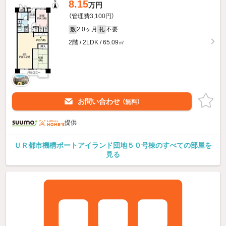
8.15
万円
（管理費3,100円）
2.0ヶ月
不要
敷
礼
2階 / 2LDK / 65.09㎡
お問い合わせ
（無料）
提供
ＵＲ都市機構ポートアイランド団地５０号棟のすべての部屋を
見る