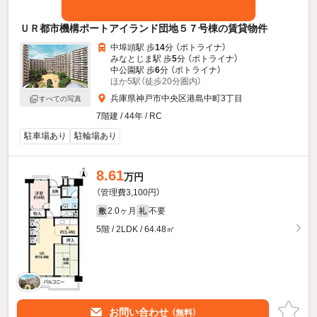
ＵＲ都市機構ポートアイランド団地５７号棟の賃貸物件
中埠頭駅 歩
14
分 （ポトライナ）
みなとじま駅 歩
5
分 （ポトライナ）
中公園駅 歩
6
分 （ポトライナ）
ほか5駅（徒歩20分圏内）
兵庫県神戸市中央区港島中町3丁目
すべての写真
7階建 / 44年 / RC
駐車場あり
駐輪場あり
8.61
万円
（管理費3,100円）
2.0ヶ月
不要
敷
礼
5階 / 2LDK / 64.48㎡
お問い合わせ
（無料）