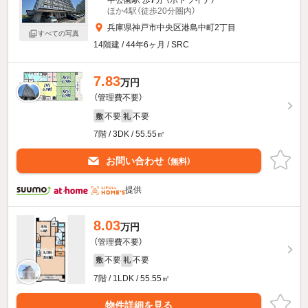
中公園駅 歩
7
分 （ポトライナ）
ほか4駅（徒歩20分圏内）
兵庫県神戸市中央区港島中町2丁目
すべての写真
14階建 / 44年6ヶ月 / SRC
7.83
万円
（管理費不要）
不要
不要
敷
礼
7階 / 3DK / 55.55㎡
お問い合わせ
（無料）
提供
8.03
万円
（管理費不要）
不要
不要
敷
礼
7階 / 1LDK / 55.55㎡
物件詳細を見る