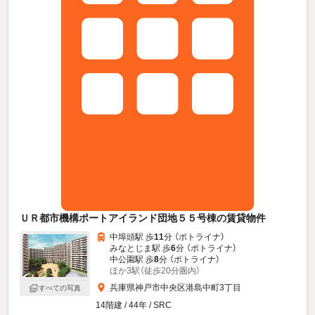
ＵＲ都市機構ポートアイランド団地５５号棟の賃貸物件
中埠頭駅 歩
11
分 （ポトライナ）
みなとじま駅 歩
6
分 （ポトライナ）
中公園駅 歩
8
分 （ポトライナ）
ほか3駅（徒歩20分圏内）
兵庫県神戸市中央区港島中町3丁目
すべての写真
14階建 / 44年 / SRC