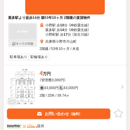
葉多駅より徒歩14分 築53年10ヶ月 2階建の賃貸物件
小野駅 歩
10
分 （神鉄粟生線）
葉多駅 歩
14
分 （神鉄粟生線）
小野町駅 歩
17
分 （加古川線）
兵庫県小野市片山町
すべての写真
2階建 / 53年10ヶ月 / 木造
駐車場あり
駐輪場あり
4
万円
（管理費3,000円）
43,000円
43,000円
敷
礼
2階 / 2DK / 39.74㎡
お問い合わせ
（無料）
提供