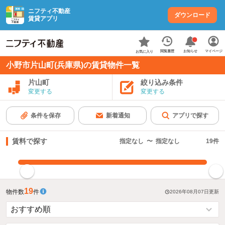
ニフティ不動産
ダウンロード
賃貸アプリ
お知らせ
閲覧履歴
マイページ
お気に入り
小野市片山町(兵庫県)の賃貸物件一覧
片山町
絞り込み条件
変更する
変更する
条件を保存
新着通知
アプリで探す
賃料で探す
指定なし
〜
指定なし
19
件
指定した賃料で絞り込む
19
物件数
件
2026年08月07日
更新