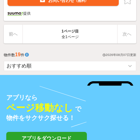
お問い合わせ
（無料）
提供
1ページ目
前へ
次へ
全1ページ
19
物件数
件
2026年08月07日
更新
アプリなら
ページ移動なし
で
物件をサクサク探せる！
アプリをダウンロード