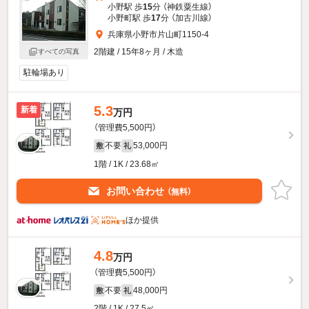
小野駅 歩
15
分 （神鉄粟生線）
小野町駅 歩
17
分 （加古川線）
兵庫県小野市片山町1150-4
2階建 / 15年8ヶ月 / 木造
すべての写真
駐輪場あり
5.3
新着
万円
（管理費5,500円）
不要
53,000円
敷
礼
1階 / 1K / 23.68㎡
お問い合わせ
（無料）
ほか提供
4.8
万円
（管理費5,500円）
不要
48,000円
敷
礼
2階 / 1K / 27.5㎡