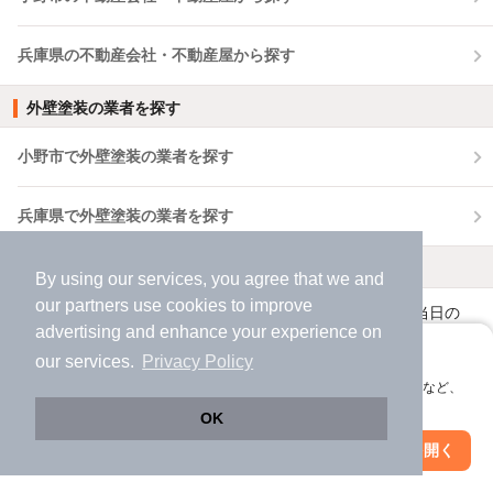
兵庫県の不動産会社・不動産屋から探す
外壁塗装の業者を探す
小野市で外壁塗装の業者を探す
兵庫県で外壁塗装の業者を探す
おうち時間を豊かにするヒント
By using our services, you agree that we and
our
partners
use cookies to improve
結婚挨拶の準備まとめ！服装や手土産、当日の
advertising and enhance your experience on
流れ、挨拶の言葉、お礼状など全解説
アプリに切り替えて、サクサクお部屋探し
our services.
Privacy Policy
2024年03月27日
会員登録なしですぐ使える。マップ検索やお気に入り保存など、
アプリ限定の便利な機能が使えます！
ベランダとは？バルコニーやテラスとの違い、
OK
オシャレな活用術、禁止事項を解説
Web版で続行
アプリを開く
市区町村を変更
絞り込み条件を変更
2024年03月27日