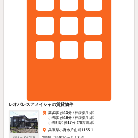
レオパレスアメイシャの賃貸物件
葉多駅 歩
13
分 （神鉄粟生線）
小野駅 歩
16
分 （神鉄粟生線）
小野町駅 歩
17
分 （加古川線）
兵庫県小野市片山町1155-1
2階建 / 15年10ヶ月 / 木造
すべての写真