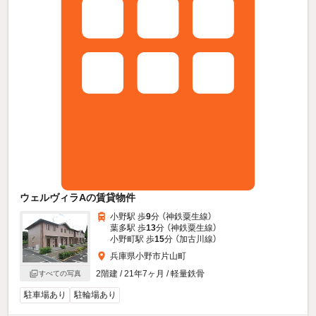
ウェルヴィラAの賃貸物件
小野駅 歩
9
分 （神鉄粟生線）
葉多駅 歩
13
分 （神鉄粟生線）
小野町駅 歩
15
分 （加古川線）
兵庫県小野市片山町
2階建 / 21年7ヶ月 / 軽量鉄骨
すべての写真
駐車場あり
駐輪場あり