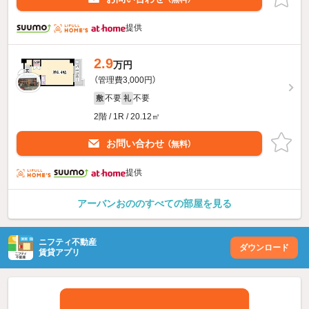
提供
2.9
万円
（管理費3,000円）
不要
不要
敷
礼
2階 / 1R / 20.12㎡
お問い合わせ
（無料）
提供
アーバンおののすべての部屋を見る
ニフティ不動産
ダウンロード
賃貸アプリ