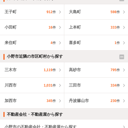
王子町
大島町
912
件
598
件
小田町
上本町
16
件
333
件
来住町
喜多町
4
件
1
件
小野市近隣の市区町村から探す
三木市
高砂市
1,119
件
795
件
川西市
三田市
1,031
件
334
件
加西市
丹波篠山市
345
件
230
件
不動産会社・不動産屋から探す
小野市の不動産会社・不動産屋から探す