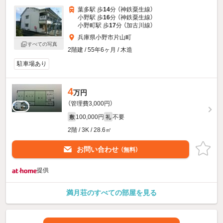
葉多駅 歩
14
分 （神鉄粟生線）
小野駅 歩
16
分 （神鉄粟生線）
小野町駅 歩
17
分 （加古川線）
兵庫県小野市片山町
すべての写真
2階建 / 55年6ヶ月 / 木造
駐車場あり
4
万円
（管理費3,000円）
100,000円
不要
敷
礼
2階 / 3K / 28.6㎡
お問い合わせ
（無料）
提供
満月荘のすべての部屋を見る