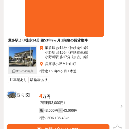
葉多駅より徒歩14分 築53年9ヶ月 2階建の賃貸物件
葉多駅 歩
14
分 （神鉄粟生線）
小野駅 歩
15
分 （神鉄粟生線）
小野町駅 歩
17
分 （加古川線）
兵庫県小野市片山町
2階建 / 53年9ヶ月 / 木造
すべての写真
駐車場あり
駐輪場あり
4
万円
（管理費3,000円）
43,000円
43,000円
敷
礼
2階 / 2DK / 36.43㎡