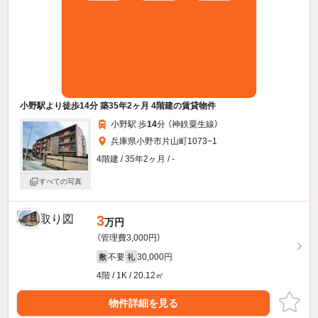
小野駅より徒歩14分 築35年2ヶ月 4階建の賃貸物件
小野駅 歩
14
分 （神鉄粟生線）
兵庫県小野市片山町1073−1
4階建 / 35年2ヶ月 / -
すべての写真
3
万円
（管理費3,000円）
不要
30,000円
敷
礼
4階 / 1K / 20.12㎡
物件詳細を見る