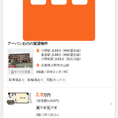
アーバンおのの賃貸物件
小野駅 歩
15
分 （神鉄粟生線）
葉多駅 歩
16
分 （神鉄粟生線）
小野町駅 歩
21
分 （加古川線）
兵庫県小野市片山町
4階建 / 35年2ヶ月 / RC
すべての写真
駐車場あり
駐輪場あり
宅配ボックス
2.9
万円
（管理費3,000円）
不要
不要
敷
礼
3階 / 1R / 20.1㎡