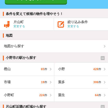
条件を変えて候補の物件を増やそう！
片山町
絞り込み条件
変更する
変更する
地図
地図から探す
小野市の駅から探す
樫山
小野
65
件
428
件
市場
葉多
19
件
306
件
小野町
粟生
224
件
64
件
片山町近隣の町域から探す