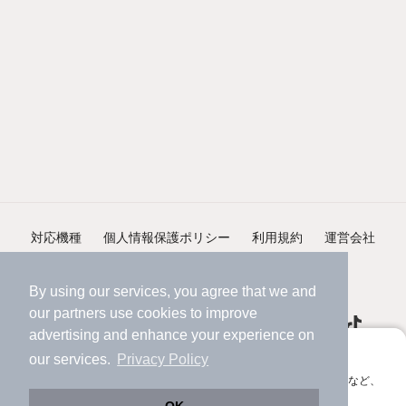
対応機種
個人情報保護ポリシー
利用規約
運営会社
ヘルプ・お問い合わせ
採用情報
By using our services, you agree that we and
our
partners
use cookies to improve
advertising and enhance your experience on
アプリに切り替えて、サクサクお部屋探し
our services.
Privacy Policy
会員登録なしですぐ使える。マップ検索やお気に入り保存など、
©NIFTY Lifestyle Co., Ltd.
アプリ限定の便利な機能が使えます！