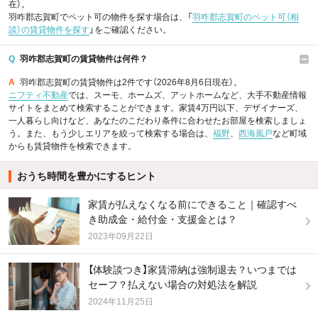
在）。
羽咋郡志賀町でペット可の物件を探す場合は、「
羽咋郡志賀町のペット可（相
談）の賃貸物件を探す
」をご確認ください。
Q
羽咋郡志賀町の賃貸物件は何件？
A
羽咋郡志賀町の賃貸物件は2件です（2026年8月6日現在）。
ニフティ不動産
では、スーモ、ホームズ、アットホームなど、大手不動産情報
サイトをまとめて検索することができます。家賃4万円以下、デザイナーズ、
一人暮らし向けなど、あなたのこだわり条件に合わせたお部屋を検索しましょ
う。また、もう少しエリアを絞って検索する場合は、
福野
、
西海風戸
など町域
からも賃貸物件を検索できます。
おうち時間を豊かにするヒント
家賃が払えなくなる前にできること｜確認すべ
き助成金・給付金・支援金とは？
2023年09月22日
【体験談つき】家賃滞納は強制退去？いつまでは
セーフ？払えない場合の対処法を解説
2024年11月25日