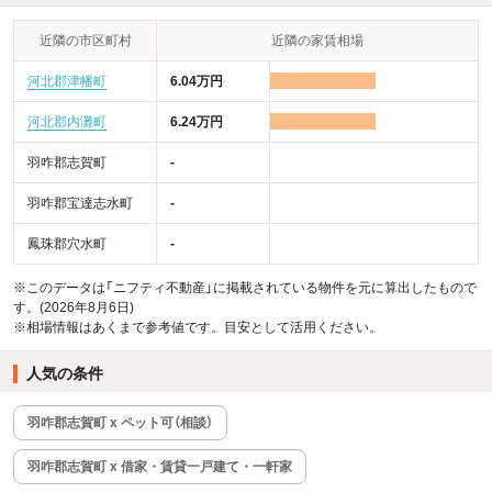
近隣の市区町村
近隣の家賃相場
河北郡津幡町
6.04万円
河北郡内灘町
6.24万円
羽咋郡志賀町
-
羽咋郡宝達志水町
-
鳳珠郡穴水町
-
※このデータは「ニフティ不動産」に掲載されている物件を元に算出したもので
す。(2026年8月6日)
※相場情報はあくまで参考値です。目安として活用ください。
人気の条件
羽咋郡志賀町 x ペット可（相談）
羽咋郡志賀町 x 借家・賃貸一戸建て・一軒家