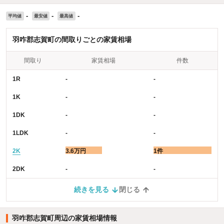
-
-
-
平均値
最安値
最高値
羽咋郡志賀町の間取りごとの家賃相場
間取り
家賃相場
件数
1R
-
-
1K
-
-
1DK
-
-
1LDK
-
-
2K
3.6万円
1件
2DK
-
-
続きを見る
閉じる
羽咋郡志賀町周辺の家賃相場情報