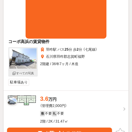
コーポ高浜の賃貸物件
羽咋駅 バス
25
分 歩
2
分 （七尾線）
石川県羽咋郡志賀町福野
2階建 / 36年7ヶ月 / 木造
すべての写真
駐車場あり
3.6
万円
（管理費2,000円）
不要
不要
敷
礼
2階 / 2K / 31.47㎡