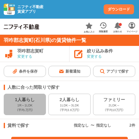
ニフティ不動産
ダウンロード
賃貸アプリ
お知らせ
閲覧履歴
マイページ
お気に入り
羽咋郡志賀町(石川県)の賃貸物件一覧
羽咋郡志賀町
絞り込み条件
変更する
変更する
条件を保存
新着通知
アプリで探す
人数に合った間取りで探す
1人暮らし
2人暮らし
ファミリー
1R～1LDK
1LDK～3LDK
2LDK～
（平均-万円）
（平均3.6万円）
（平均10万円）
賃料で探す
指定なし
〜
指定なし
2
件