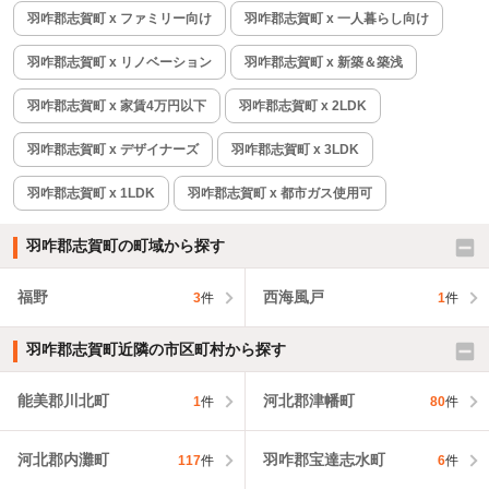
羽咋郡志賀町 x ファミリー向け
羽咋郡志賀町 x 一人暮らし向け
羽咋郡志賀町 x リノベーション
羽咋郡志賀町 x 新築＆築浅
羽咋郡志賀町 x 家賃4万円以下
羽咋郡志賀町 x 2LDK
羽咋郡志賀町 x デザイナーズ
羽咋郡志賀町 x 3LDK
羽咋郡志賀町 x 1LDK
羽咋郡志賀町 x 都市ガス使用可
羽咋郡志賀町の町域から探す
福野
西海風戸
3
件
1
件
羽咋郡志賀町近隣の市区町村から探す
能美郡川北町
河北郡津幡町
1
件
80
件
河北郡内灘町
羽咋郡宝達志水町
117
件
6
件