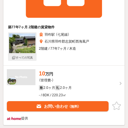
築77年7ヶ月 2階建の賃貸物件
羽咋駅 （七尾線）
石川県羽咋郡志賀町西海風戸
2階建 / 77年7ヶ月 / 木造
すべての写真
10
万円
（管理費-）
2.0ヶ月
2.0ヶ月
敷
礼
- / 8DK / 220.23㎡
お問い合わせ
（無料）
提供