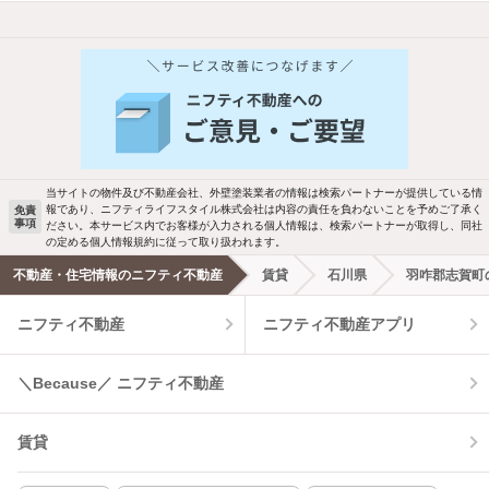
他の人はこんな条件で絞り込んでいます！
人気のこだわり条件
バス・トイレ別
2階以上
駐車場あり
ペット相談
当サイトの物件及び不動産会社、外壁塗装業者の情報は検索パートナーが提供している情
報であり、ニフティライフスタイル株式会社は内容の責任を負わないことを予めご了承く
免責
事項
ださい。本サービス内でお客様が入力される個人情報は、検索パートナーが取得し、同社
洗濯機置場あり
独立洗面台
の定める個人情報規約に従って取り扱われます。
不動産・住宅情報のニフティ不動産
賃貸
石川県
羽咋郡志賀町
エアコンあり
都市ガス
ニフティ不動産
ニフティ不動産アプリ
温水洗浄便座
オートロック
＼Because／ ニフティ不動産
コンロ2口以上
追焚き機能
賃貸
TV付インターホン
角部屋