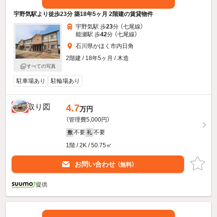
宇野気駅より徒歩23分 築18年5ヶ月 2階建の賃貸物件
宇野気駅 歩
23
分 （七尾線）
能瀬駅 歩
42
分 （七尾線）
石川県かほく市内日角
2階建 / 18年5ヶ月 / 木造
すべての写真
駐車場あり
駐輪場あり
4.7
新着
万円
（管理費5,000円）
不要
不要
敷
礼
1階 / 2K / 50.75㎡
お問い合わせ
（無料）
提供