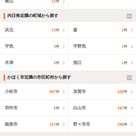
横山
12
件
内日角近隣の町域から探す
浜北
森
13
件
2
件
宇気
宇野気
3
件
1
件
木津
指江
2
件
1
件
かほく市近隣の市区町村から探す
小松市
加賀市
407
件
220
件
羽咋市
白山市
5
件
187
件
能美市
野々市市
107
件
598
件