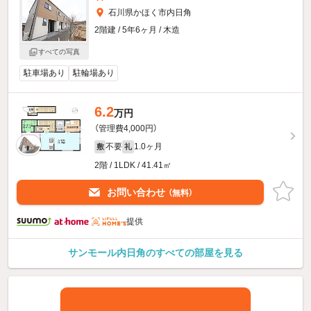
石川県かほく市内日角
2階建 / 5年6ヶ月 / 木造
すべての写真
駐車場あり
駐輪場あり
6.2
万円
（管理費4,000円）
不要
1.0ヶ月
敷
礼
2階 / 1LDK / 41.41㎡
お問い合わせ
（無料）
提供
サンモール内日角のすべての部屋を見る