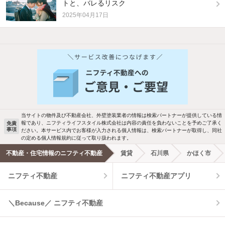
トと、バレるリスク
2025年04月17日
他の人はこんな条件で絞り込んでいます！
人気のこだわり条件
バス・トイレ別
2階以上
駐車場あり
ペット相談
当サイトの物件及び不動産会社、外壁塗装業者の情報は検索パートナーが提供している情
報であり、ニフティライフスタイル株式会社は内容の責任を負わないことを予めご了承く
免責
事項
ださい。本サービス内でお客様が入力される個人情報は、検索パートナーが取得し、同社
洗濯機置場あり
独立洗面台
の定める個人情報規約に従って取り扱われます。
不動産・住宅情報のニフティ不動産
賃貸
石川県
かほく市
エアコンあり
都市ガス
ニフティ不動産
ニフティ不動産アプリ
温水洗浄便座
オートロック
＼Because／ ニフティ不動産
コンロ2口以上
追焚き機能