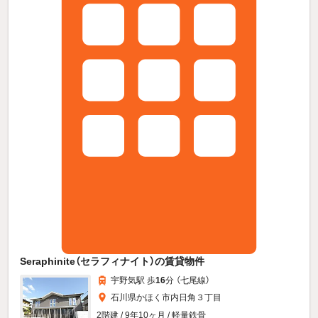
Seraphinite（セラフィナイト）の賃貸物件
宇野気駅 歩
16
分 （七尾線）
石川県かほく市内日角３丁目
2階建 / 9年10ヶ月 / 軽量鉄骨