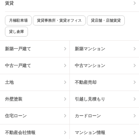
賃貸
TV付インターホン
角部屋
新着のみ
インターネット無料
月極駐車場
賃貸事務所・賃貸オフィス
貸店舗・店舗賃貸
貸し倉庫
該当件数:
物件一覧に反映
5
件
新築一戸建て
新築マンション
中古一戸建て
中古マンション
土地
不動産売却
外壁塗装
引越し見積もり
住宅ローン
カードローン
不動産会社情報
マンション情報