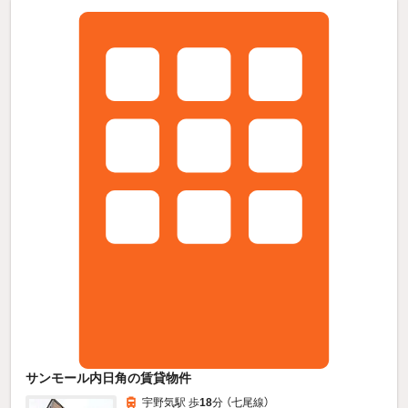
サンモール内日角の賃貸物件
宇野気駅 歩
18
分 （七尾線）