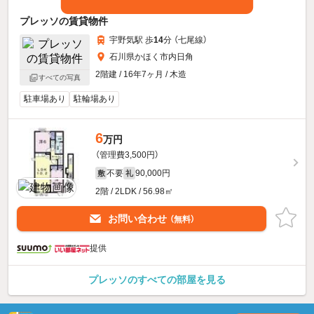
プレッソの賃貸物件
宇野気駅 歩
14
分 （七尾線）
石川県かほく市内日角
2階建 / 16年7ヶ月 / 木造
すべての写真
駐車場あり
駐輪場あり
6
万円
（管理費3,500円）
不要
90,000円
敷
礼
2階 / 2LDK / 56.98㎡
お問い合わせ
（無料）
提供
プレッソのすべての部屋を見る