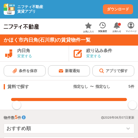
ニフティ不動産
ダウンロード
賃貸アプリ
お知らせ
閲覧履歴
マイページ
お気に入り
かほく市内日角(石川県)の賃貸物件一覧
内日角
絞り込み条件
変更する
変更する
条件を保存
新着通知
アプリで探す
賃料で探す
指定なし
〜
指定なし
5
件
指定した賃料で絞り込む
5
物件数
件
2026年08月07日
更新