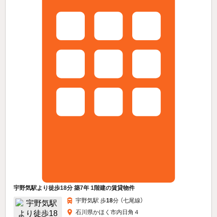
宇野気駅より徒歩18分 築7年 1階建の賃貸物件
宇野気駅 歩
18
分 （七尾線）
石川県かほく市内日角４