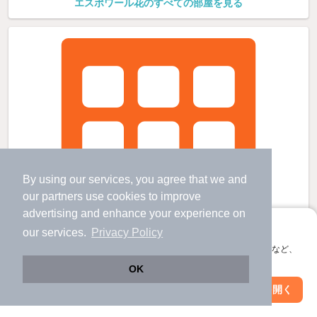
エスポワール花のすべての部屋を見る
By using our services, you agree that we and
our
partners
use cookies to improve
advertising and enhance your experience on
アプリに切り替えて、サクサクお部屋探し
our services.
Privacy Policy
会員登録なしですぐ使える。マップ検索やお気に入り保存など、
アプリ限定の便利な機能が使えます！
OK
Web版で続行
アプリを開く
駅・沿線を変更
絞り込み条件を変更