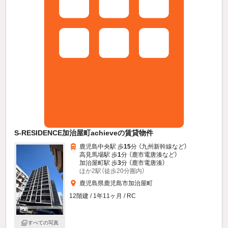
S-RESIDENCE加治屋町achieveの賃貸物件
鹿児島中央駅 歩
15
分 （九州新幹線
など
）
高見馬場駅 歩
1
分 （鹿市電唐湊
など
）
加治屋町駅 歩
3
分 （鹿市電唐湊）
ほか2駅（徒歩20分圏内）
鹿児島県鹿児島市加治屋町
12階建 / 1年11ヶ月 / RC
すべての写真