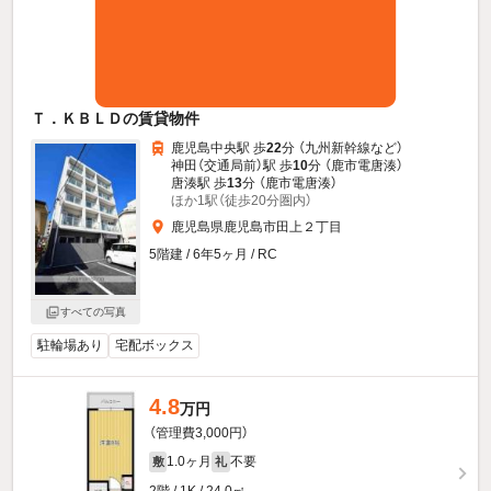
Ｔ．ＫＢＬＤの賃貸物件
鹿児島中央駅 歩
22
分 （九州新幹線
など
）
神田（交通局前）駅 歩
10
分 （鹿市電唐湊）
唐湊駅 歩
13
分 （鹿市電唐湊）
ほか1駅（徒歩20分圏内）
鹿児島県鹿児島市田上２丁目
5階建 / 6年5ヶ月 / RC
すべての写真
駐輪場あり
宅配ボックス
4.8
万円
（管理費3,000円）
1.0ヶ月
不要
敷
礼
2階 / 1K / 24.0㎡