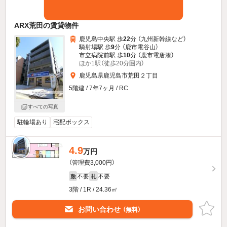
ARX荒田の賃貸物件
鹿児島中央駅 歩
22
分 （九州新幹線
など
）
騎射場駅 歩
9
分 （鹿市電谷山）
市立病院前駅 歩
10
分 （鹿市電唐湊）
ほか1駅（徒歩20分圏内）
鹿児島県鹿児島市荒田２丁目
5階建 / 7年7ヶ月 / RC
すべての写真
駐輪場あり
宅配ボックス
4.9
万円
（管理費3,000円）
不要
不要
敷
礼
3階 / 1R / 24.36㎡
お問い合わせ
（無料）