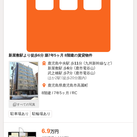
新屋敷駅より徒歩6分 築7年5ヶ月 8階建の賃貸物件
鹿児島中央駅 歩
11
分 （九州新幹線
など
）
新屋敷駅 歩
6
分 （鹿市電谷山）
武之橋駅 歩
7
分 （鹿市電谷山）
ほか2駅（徒歩20分圏内）
鹿児島県鹿児島市高麗町
8階建 / 7年5ヶ月 / RC
すべての写真
駐車場あり
駐輪場あり
6.9
万円