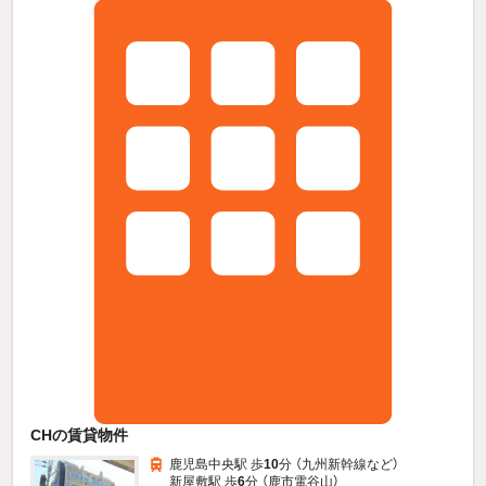
CHの賃貸物件
鹿児島中央駅 歩
10
分 （九州新幹線
など
）
新屋敷駅 歩
6
分 （鹿市電谷山）