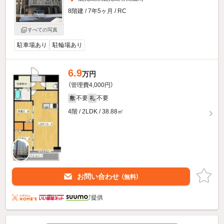
8階建 / 7年5ヶ月 / RC
すべての写真
駐車場あり
駐輪場あり
6.9
万円
（管理費4,000円）
不要
不要
敷
礼
4階 / 2LDK / 38.88㎡
お問い合わせ
（無料）
提供