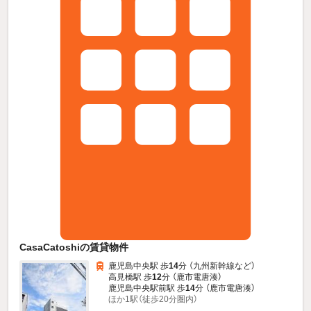
CasaCatoshiの賃貸物件
鹿児島中央駅 歩
14
分 （九州新幹線
など
）
高見橋駅 歩
12
分 （鹿市電唐湊）
鹿児島中央駅前駅 歩
14
分 （鹿市電唐湊）
ほか1駅（徒歩20分圏内）