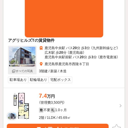
アグリヒルズTの賃貸物件
鹿児島中央駅 バス
20
分 歩
3
分 （九州新幹線
など
）
広木駅 歩
20
分 （鹿児島線）
鹿児島中央駅前駅 バス
20
分 歩
3
分 （鹿市電唐湊）
鹿児島県鹿児島市西陵８丁目
3階建 / 新築 / 木造
すべての写真
駐車場あり
駐輪場あり
宅配ボックス
7.4
万円
（管理費3,500円）
不要
1.0ヶ月
敷
礼
2階 / 1LDK / 45.69㎡