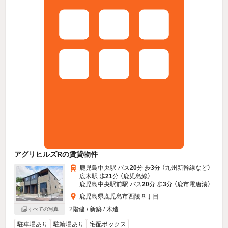
アグリヒルズRの賃貸物件
鹿児島中央駅 バス
20
分 歩
3
分 （九州新幹線
など
）
広木駅 歩
21
分 （鹿児島線）
鹿児島中央駅前駅 バス
20
分 歩
3
分 （鹿市電唐湊）
鹿児島県鹿児島市西陵８丁目
2階建 / 新築 / 木造
すべての写真
駐車場あり
駐輪場あり
宅配ボックス