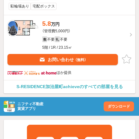
駐輪場あり
宅配ボックス
5.8
万円
（管理費5,000円）
不要
不要
敷
礼
5階 / 1R / 23.15㎡
お問い合わせ
（無料）
ほか提供
S-RESIDENCE加治屋町achieveのすべての部屋を見る
ニフティ不動産
ダウンロード
賃貸アプリ