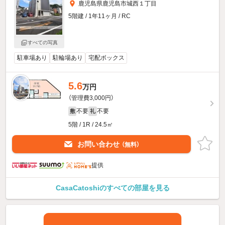
鹿児島県鹿児島市城西１丁目
5階建 / 1年11ヶ月 / RC
すべての写真
駐車場あり
駐輪場あり
宅配ボックス
5.6
万円
（管理費3,000円）
不要
不要
敷
礼
5階 / 1R / 24.5㎡
お問い合わせ
（無料）
提供
CasaCatoshiのすべての部屋を見る