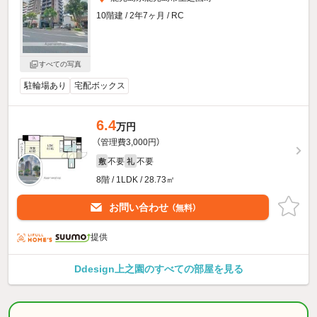
10階建 / 2年7ヶ月 / RC
すべての写真
駐輪場あり
宅配ボックス
6.4
万円
（管理費3,000円）
不要
不要
敷
礼
8階 / 1LDK / 28.73㎡
お問い合わせ
（無料）
提供
Ddesign上之園のすべての部屋を見る