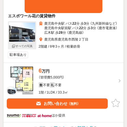
エスポワール花の賃貸物件
鹿児島中央駅 バス
22
分 歩
3
分 （九州新幹線
など
）
鹿児島中央駅前駅 バス
22
分 歩
3
分 （鹿市電唐湊）
広木駅 歩
28
分 （鹿児島線）
鹿児島県鹿児島市西陵２丁目
2階建 / 8年3ヶ月 / 軽量鉄骨
すべての写真
駐車場あり
6
万円
（管理費5,000円）
不要
不要
敷
礼
1階 / 1LDK / 33.3㎡
お問い合わせ
（無料）
ほか提供