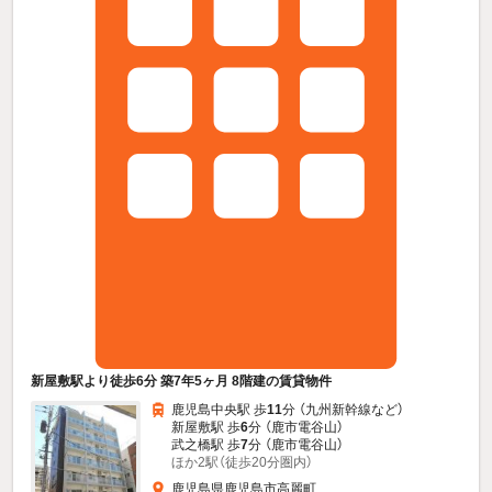
新屋敷駅より徒歩6分 築7年5ヶ月 8階建の賃貸物件
鹿児島中央駅 歩
11
分 （九州新幹線
など
）
新屋敷駅 歩
6
分 （鹿市電谷山）
武之橋駅 歩
7
分 （鹿市電谷山）
ほか2駅（徒歩20分圏内）
鹿児島県鹿児島市高麗町