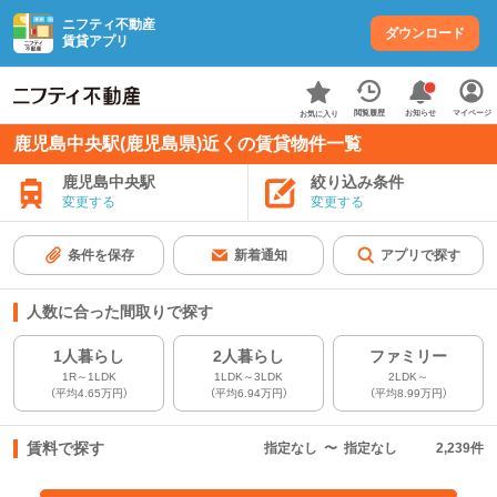
ニフティ不動産
ダウンロード
賃貸アプリ
お知らせ
閲覧履歴
マイページ
お気に入り
鹿児島中央駅(鹿児島県)近くの賃貸物件一覧
鹿児島中央駅
絞り込み条件
変更する
変更する
条件を保存
新着通知
アプリで探す
人数に合った間取りで探す
1人暮らし
2人暮らし
ファミリー
1R～1LDK
1LDK～3LDK
2LDK～
（平均4.65万円）
（平均6.94万円）
（平均8.99万円）
賃料で探す
指定なし
〜
指定なし
2,239
件