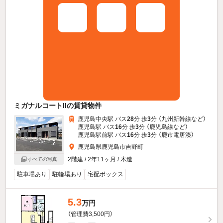
ミガナルコートIIの賃貸物件
鹿児島中央駅 バス
28
分 歩
3
分 （九州新幹線
など
）
鹿児島駅 バス
16
分 歩
3
分 （鹿児島線
など
）
鹿児島駅前駅 バス
16
分 歩
3
分 （鹿市電唐湊）
鹿児島県鹿児島市吉野町
2階建 / 2年11ヶ月 / 木造
すべての写真
駐車場あり
駐輪場あり
宅配ボックス
5.3
万円
（管理費3,500円）