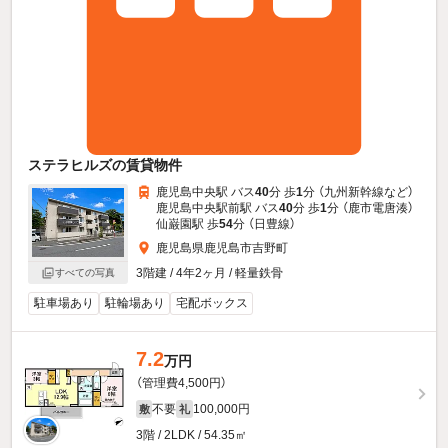
ステラヒルズの賃貸物件
鹿児島中央駅 バス
40
分 歩
1
分 （九州新幹線
など
）
鹿児島中央駅前駅 バス
40
分 歩
1
分 （鹿市電唐湊）
仙巌園駅 歩
54
分 （日豊線）
鹿児島県鹿児島市吉野町
3階建 / 4年2ヶ月 / 軽量鉄骨
すべての写真
駐車場あり
駐輪場あり
宅配ボックス
7.2
万円
（管理費4,500円）
不要
100,000円
敷
礼
3階 / 2LDK / 54.35㎡