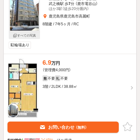
武之橋駅 歩
7
分 （鹿市電谷山）
ほか3駅（徒歩20分圏内）
鹿児島県鹿児島市高麗町
8階建 / 7年5ヶ月 / RC
すべての写真
駐輪場あり
6.9
万円
（管理費4,000円）
不要
不要
敷
礼
3階 / 2LDK / 38.88㎡
お問い合わせ
（無料）