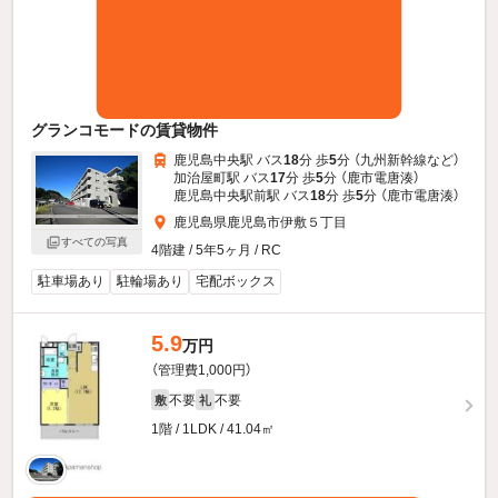
グランコモードの賃貸物件
鹿児島中央駅 バス
18
分 歩
5
分 （九州新幹線
など
）
加治屋町駅 バス
17
分 歩
5
分 （鹿市電唐湊）
鹿児島中央駅前駅 バス
18
分 歩
5
分 （鹿市電唐湊）
鹿児島県鹿児島市伊敷５丁目
すべての写真
4階建 / 5年5ヶ月 / RC
駐車場あり
駐輪場あり
宅配ボックス
5.9
万円
（管理費1,000円）
不要
不要
敷
礼
1階 / 1LDK / 41.04㎡