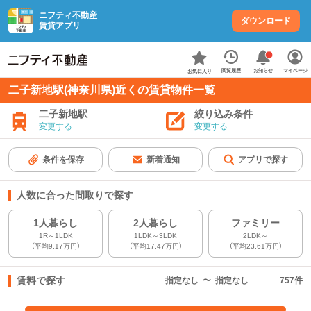
ニフティ不動産
ダウンロード
賃貸アプリ
お知らせ
閲覧履歴
マイページ
お気に入り
二子新地駅(神奈川県)近くの賃貸物件一覧
二子新地駅
絞り込み条件
変更する
変更する
条件を保存
新着通知
アプリで探す
人数に合った間取りで探す
1人暮らし
2人暮らし
ファミリー
1R～1LDK
1LDK～3LDK
2LDK～
（平均9.17万円）
（平均17.47万円）
（平均23.61万円）
賃料で探す
指定なし
〜
指定なし
757
件