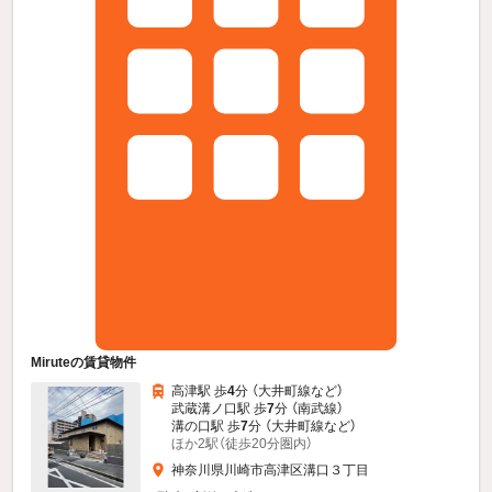
Miruteの賃貸物件
高津駅 歩
4
分 （大井町線
など
）
武蔵溝ノ口駅 歩
7
分 （南武線）
溝の口駅 歩
7
分 （大井町線
など
）
ほか2駅（徒歩20分圏内）
神奈川県川崎市高津区溝口３丁目