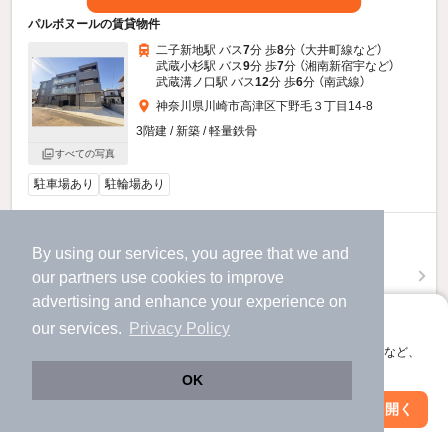
パルボヌールの賃貸物件
二子新地駅 バス
7
分 歩
8
分 （大井町線
など
）
武蔵小杉駅 バス
9
分 歩
7
分 （湘南新宿宇
など
）
武蔵溝ノ口駅 バス
12
分 歩
6
分 （南武線）
神奈川県川崎市高津区下野毛３丁目14-8
3階建 / 新築 / 軽量鉄骨
すべての写真
駐車場あり
駐輪場あり
24
万円
By using our services, you agree that we and
（管理費6,000円）
our
partners
use cookies to improve
不要
不要
敷
礼
advertising and enhance your experience on
1階 / 4LDK / 94.78㎡
アプリに切り替えて、サクサクお部屋探し
our services.
Privacy Policy
会員登録なしですぐ使える。マップ検索やお気に入り保存など、
物件詳細を見る
アプリ限定の便利な機能が使えます！
OK
ほか提供
Web版で続行
アプリを開く
駅・沿線を変更
絞り込み条件を変更