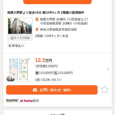
相模大野駅より徒歩18分 築10年5ヶ月 2階建の賃貸物件
相模大野駅 歩
18
分 （小田急線
など
）
小田急相模原駅 歩
28
分 （小田急線）
神奈川県相模原市南区栄町
2階建 / 10年5ヶ月 / 木造
すべての写真
駐車場あり
12.3
万円
（管理費5,000円）
123,000円
123,000円
敷
礼
1階 / 3LDK / 65.7㎡
お問い合わせ
（無料）
提供