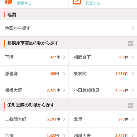
変更する
変更する
地図
地図から探す
相模原市南区の駅から探す
下溝
相武台下
327
件
560
件
原当麻
東林間
409
件
1,716
件
相模大野
小田急相模原
2,325
件
1,582
件
栄町近隣の町域から探す
上鶴間本町
北里
5,193
件
243
件
古淵
相模大野
1,422
件
3,827
件