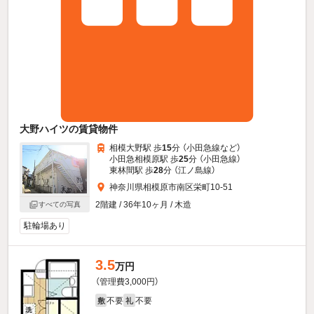
大野ハイツの賃貸物件
相模大野駅 歩
15
分 （小田急線
など
）
小田急相模原駅 歩
25
分 （小田急線）
東林間駅 歩
28
分 （江ノ島線）
神奈川県相模原市南区栄町10-51
2階建 / 36年10ヶ月 / 木造
すべての写真
駐輪場あり
3.5
万円
（管理費3,000円）
不要
不要
敷
礼