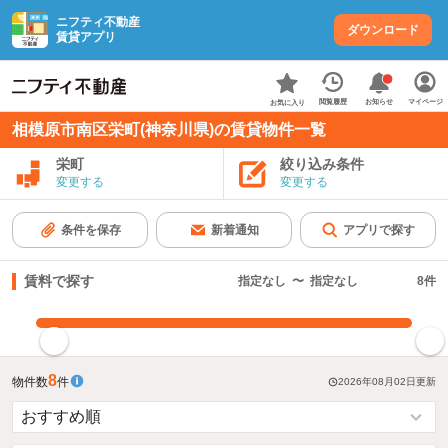
ニフティ不動産
ダウンロード
賃貸アプリ
お知らせ
閲覧履歴
マイページ
お気に入り
相模原市南区栄町(神奈川県)の賃貸物件一覧
栄町
絞り込み条件
変更する
変更する
条件を保存
新着通知
アプリで探す
賃料で探す
指定なし
〜
指定なし
8
件
指定した賃料で絞り込む
8
物件数
件
2026年08月02日
更新