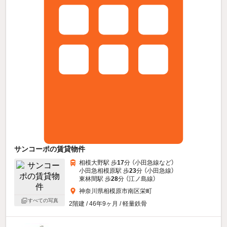
サンコーポの賃貸物件
相模大野駅 歩
17
分 （小田急線
など
）
小田急相模原駅 歩
23
分 （小田急線）
東林間駅 歩
28
分 （江ノ島線）
神奈川県相模原市南区栄町
すべての写真
2階建 / 46年9ヶ月 / 軽量鉄骨