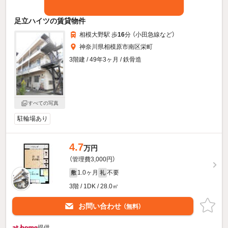
足立ハイツの賃貸物件
相模大野駅 歩
16
分 （小田急線
など
）
神奈川県相模原市南区栄町
3階建 / 49年3ヶ月 / 鉄骨造
すべての写真
駐輪場あり
4.7
万円
（管理費3,000円）
1.0ヶ月
不要
敷
礼
3階 / 1DK / 28.0㎡
お問い合わせ
（無料）
提供