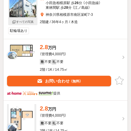
小田急相模原駅 歩
26
分 （小田急線）
東林間駅 歩
28
分 （江ノ島線）
神奈川県相模原市南区栄町7-3
2階建 / 36年4ヶ月 / 木造
すべての写真
駐輪場あり
2.8
万円
（管理費4,000円）
不要
不要
敷
礼
2階 / 1K / 14.75㎡
お問い合わせ
（無料）
提供
2.8
万円
（管理費4,000円）
不要
不要
敷
礼
2階 / 1R / 14.75㎡