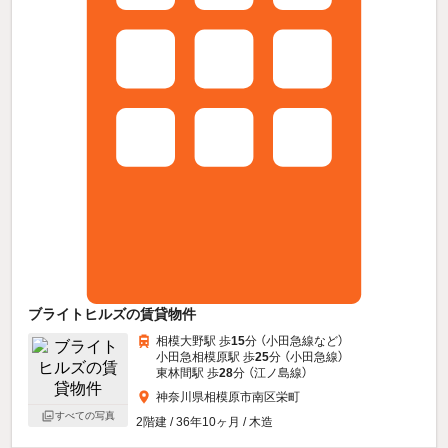
ブライトヒルズの賃貸物件
相模大野駅 歩
15
分 （小田急線
など
）
小田急相模原駅 歩
25
分 （小田急線）
東林間駅 歩
28
分 （江ノ島線）
神奈川県相模原市南区栄町
すべての写真
2階建 / 36年10ヶ月 / 木造