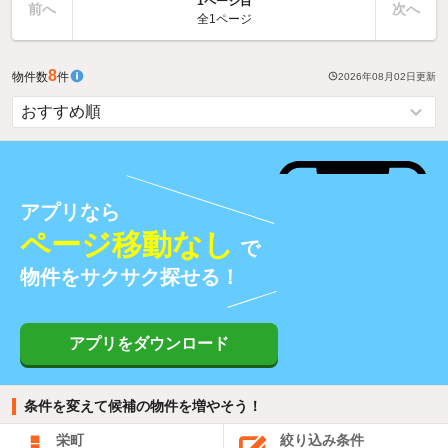
1ページ目
前へ
次へ
全1ページ
8
物件数
件
2026年08月02日
更新
アプリなら
ページ移動なし
で
物件をサクサク探せる！
アプリをダウンロード
条件を変えて候補の物件を増やそう！
栄町
絞り込み条件