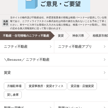
バス・トイレ別
2階以上
駐車場あり
ペット相談
当サイトの物件及び不動産会社、外壁塗装業者の情報は検索パートナーが提供している情
報であり、ニフティライフスタイル株式会社は内容の責任を負わないことを予めご了承く
免責
事項
ださい。本サービス内でお客様が入力される個人情報は、検索パートナーが取得し、同社
洗濯機置場あり
独立洗面台
の定める個人情報規約に従って取り扱われます。
不動産・住宅情報のニフティ不動産
賃貸
神奈川県
相模原市南
エアコンあり
都市ガス
ニフティ不動産
ニフティ不動産アプリ
温水洗浄便座
オートロック
＼Because／ ニフティ不動産
コンロ2口以上
追焚き機能
賃貸
TV付インターホン
角部屋
新着のみ
インターネット無料
月極駐車場
賃貸事務所・賃貸オフィス
貸店舗・店舗賃貸
貸し倉庫
該当件数:
物件一覧に反映
8
件
新築一戸建て
新築マンション