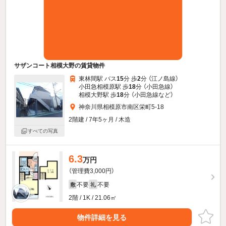
サザンコート相模大野の賃貸物件
東林間駅 バス
15
分 歩
2
分 （江ノ島線）
小田急相模原駅 歩
18
分 （小田急線）
相模大野駅 歩
18
分 （小田急線
など
）
神奈川県相模原市南区栄町5-18
2階建 / 7年5ヶ月 / 木造
すべての写真
6.3
万円
（管理費3,000円）
不要
不要
敷
礼
2階 / 1K / 21.06㎡
物件詳細を見る