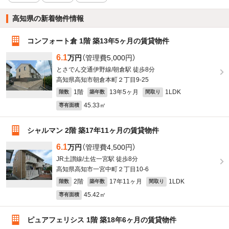
高知県の新着物件情報
コンフォート倉 1階 築13年5ヶ月の賃貸物件
6.1
万円
（管理費5,000円）
とさでん交通伊野線/朝倉駅 徒歩8分
高知県高知市朝倉本町２丁目9-25
1階
13年5ヶ月
1LDK
階数
築年数
間取り
45.33㎡
専有面積
シャルマン 2階 築17年11ヶ月の賃貸物件
6.1
万円
（管理費4,500円）
JR土讃線/土佐一宮駅 徒歩8分
高知県高知市一宮中町２丁目10-6
2階
17年11ヶ月
1LDK
階数
築年数
間取り
45.42㎡
専有面積
ピュアフェリシス 1階 築18年6ヶ月の賃貸物件