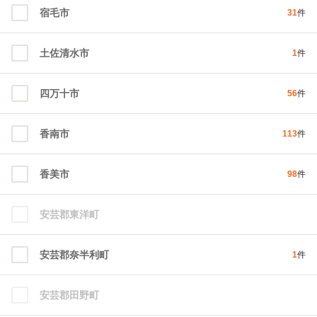
宿毛市
31
件
土佐清水市
1
件
四万十市
56
件
香南市
113
件
香美市
98
件
安芸郡東洋町
安芸郡奈半利町
1
件
安芸郡田野町