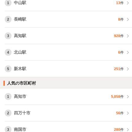
中山駅
1
13
件
長崎駅
2
8
件
高知駅
3
928
件
北山駅
4
6
件
新木駅
5
251
件
人気の市区町村
高知市
1
5,058
件
四万十市
2
56
件
南国市
3
280
件