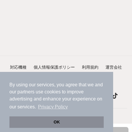
対応機種
個人情報保護ポリシー
利用規約
運営会社
ヘルプ・お問い合わせ
採用情報
By using our services, you agree that we and
our
partners
use cookies to improve
advertising and enhance your experience on
our services.
Privacy Policy
©NIFTY Lifestyle Co., Ltd.
OK