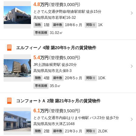
4.8
万円
（管理費3,000円）
とさでん交通伊野線/朝倉駅前駅 徒歩15分
高知県高知市若草町16-32
1階
18年6ヶ月
1K
階数
築年数
間取り
31.02㎡
専有面積
エルフィーノ 4階 築20年5ヶ月の賃貸物件
5.4
万円
（管理費5,000円）
JR土讃線/薊野駅 徒歩20分
高知県高知市北久保8-3
4階
20年5ヶ月
1DK
階数
築年数
間取り
35.0㎡
専有面積
コンフォートＡ 2階 築21年3ヶ月の賃貸物件
6.1
万円
（管理費3,500円）
とさでん交通市内線/はりまや橋駅 バス23分 徒歩7分
高知県高知市大津乙1048
2階
21年3ヶ月
2LDK
階数
築年数
間取り