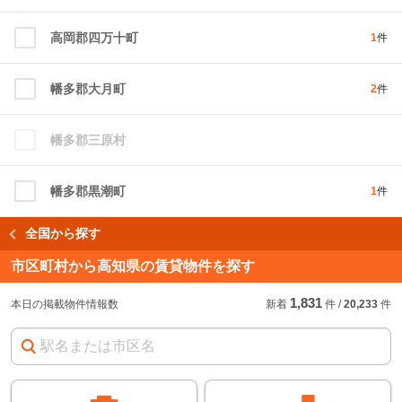
高岡郡四万十町
1
件
幡多郡大月町
2
件
幡多郡三原村
幡多郡黒潮町
1
件
全国から探す
市区町村から高知県の賃貸物件を探す
1,831
本日の掲載物件情報数
新着
件
/
20,233
件