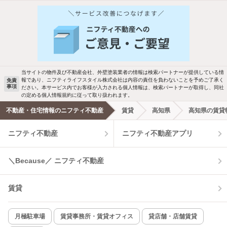
当サイトの物件及び不動産会社、外壁塗装業者の情報は検索パートナーが提供している情
報であり、ニフティライフスタイル株式会社は内容の責任を負わないことを予めご了承く
免責
事項
ださい。本サービス内でお客様が入力される個人情報は、検索パートナーが取得し、同社
の定める個人情報規約に従って取り扱われます。
不動産・住宅情報のニフティ不動産
賃貸
高知県
高知県の賃貸
ニフティ不動産
ニフティ不動産アプリ
＼Because／ ニフティ不動産
賃貸
月極駐車場
賃貸事務所・賃貸オフィス
貸店舗・店舗賃貸