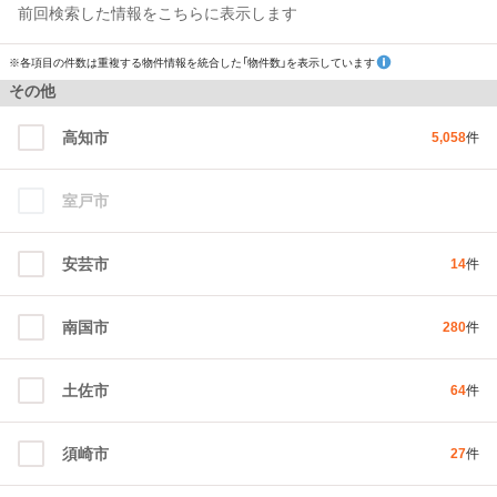
前回検索した情報をこちらに表示します
※各項目の件数は重複する物件情報を統合した「物件数」を表示しています
その他
高知市
5,058
件
室戸市
安芸市
14
件
南国市
280
件
土佐市
64
件
須崎市
27
件