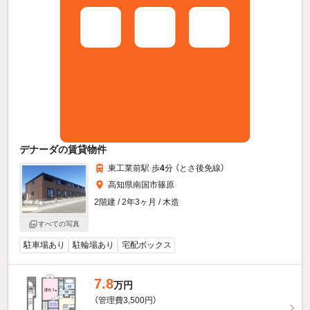
デナーダの賃貸物件
東工業前駅 歩
4
分 （とさ後免線）
高知県南国市篠原
2階建 / 2年3ヶ月 / 木造
すべての写真
駐車場あり
駐輪場あり
宅配ボックス
7.8
万円
（管理費3,500円）