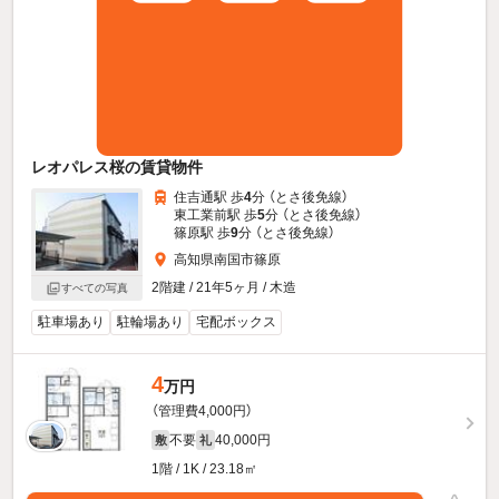
レオパレス桜の賃貸物件
住吉通駅 歩
4
分 （とさ後免線）
東工業前駅 歩
5
分 （とさ後免線）
篠原駅 歩
9
分 （とさ後免線）
高知県南国市篠原
2階建 / 21年5ヶ月 / 木造
すべての写真
駐車場あり
駐輪場あり
宅配ボックス
4
万円
（管理費4,000円）
不要
40,000円
敷
礼
1階 / 1K / 23.18㎡