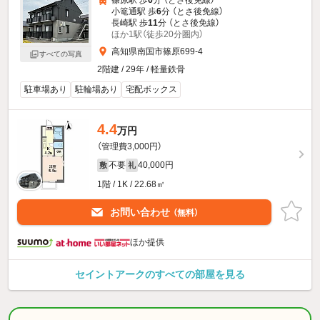
篠原駅 歩
6
分 （とさ後免線）
小篭通駅 歩
6
分 （とさ後免線）
長崎駅 歩
11
分 （とさ後免線）
ほか1駅（徒歩20分圏内）
高知県南国市篠原699-4
すべての写真
2階建 / 29年 / 軽量鉄骨
駐車場あり
駐輪場あり
宅配ボックス
4.4
万円
（管理費3,000円）
不要
40,000円
敷
礼
1階 / 1K / 22.68㎡
お問い合わせ
（無料）
ほか提供
セイントアークのすべての部屋を見る