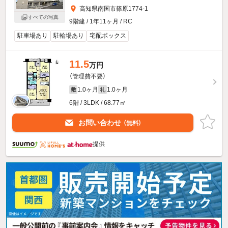
高知県南国市篠原1774-1
すべての写真
9階建 / 1年11ヶ月 / RC
駐車場あり
駐輪場あり
宅配ボックス
11.5
万円
（管理費不要）
1.0ヶ月
1.0ヶ月
敷
礼
6階 / 3LDK / 68.77㎡
お問い合わせ
（無料）
提供