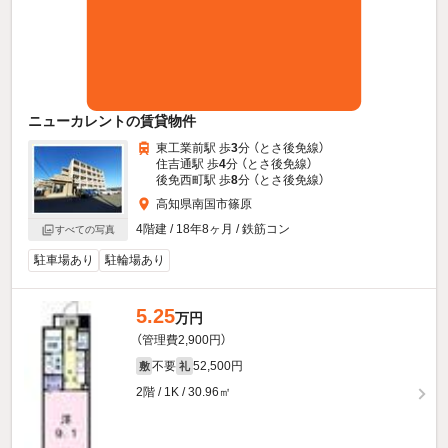
ニューカレントの賃貸物件
東工業前駅 歩
3
分 （とさ後免線）
住吉通駅 歩
4
分 （とさ後免線）
後免西町駅 歩
8
分 （とさ後免線）
高知県南国市篠原
4階建 / 18年8ヶ月 / 鉄筋コン
すべての写真
駐車場あり
駐輪場あり
5.25
万円
（管理費2,900円）
不要
52,500円
敷
礼
2階 / 1K / 30.96㎡