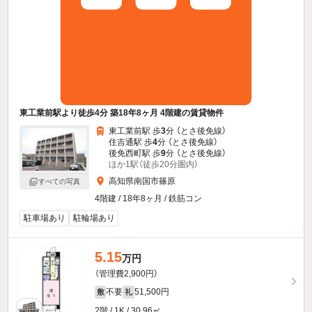
東工業前駅より徒歩4分 築18年8ヶ月 4階建の賃貸物件
東工業前駅 歩
3
分 （とさ後免線）
住吉通駅 歩
4
分 （とさ後免線）
後免西町駅 歩
9
分 （とさ後免線）
ほか1駅（徒歩20分圏内）
高知県南国市篠原
すべての写真
4階建 / 18年8ヶ月 / 鉄筋コン
駐車場あり
駐輪場あり
5.15
万円
（管理費2,900円）
不要
51,500円
敷
礼
2階 / 1K / 30.96㎡