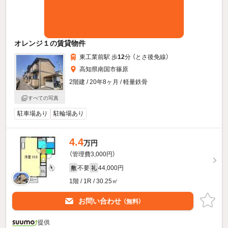
オレンジ１の賃貸物件
東工業前駅 歩
12
分 （とさ後免線）
高知県南国市篠原
2階建 / 20年8ヶ月 / 軽量鉄骨
すべての写真
駐車場あり
駐輪場あり
4.4
万円
（管理費3,000円）
不要
44,000円
敷
礼
1階 / 1R / 30.25㎡
お問い合わせ
（無料）
提供