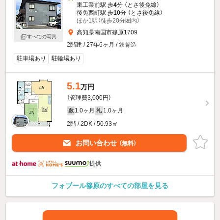
東工業前駅 歩
4
分 （とさ後免線）
後免西町駅 歩
10
分 （とさ後免線）
ほか1駅（徒歩20分圏内）
高知県南国市篠原1709
すべての写真
2階建 / 27年6ヶ月 / 鉄骨造
駐車場あり
駐輪場あり
5.1
万円
（管理費3,000円）
1.0ヶ月
1.0ヶ月
敷
礼
2階 / 2DK / 50.93㎡
お問い合わせ
（無料）
提供
フォブール篠原のすべての部屋を見る