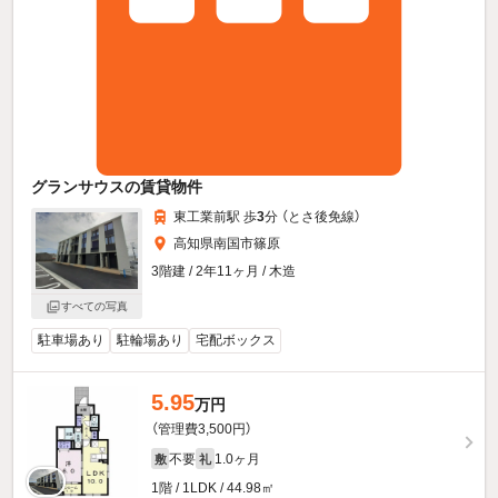
グランサウスの賃貸物件
東工業前駅 歩
3
分 （とさ後免線）
高知県南国市篠原
3階建 / 2年11ヶ月 / 木造
すべての写真
駐車場あり
駐輪場あり
宅配ボックス
5.95
万円
（管理費3,500円）
不要
1.0ヶ月
敷
礼
1階 / 1LDK / 44.98㎡