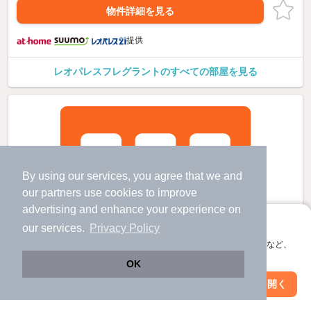
物件詳細を見る
提供
レオパレスフレグラントのすべての部屋を見る
By using our services, you agree that we and
our
partners
use cookies to improve
advertising and enhance your experience on
アプリに切り替えて、サクサクお部屋探し
our services.
Privacy Policy
会員登録なしですぐ使える。マップ検索やお気に入り保存など、
アプリ限定の便利な機能が使えます！
OK
Web版で続行
アプリを開く
市区町村を変更
絞り込み条件を変更