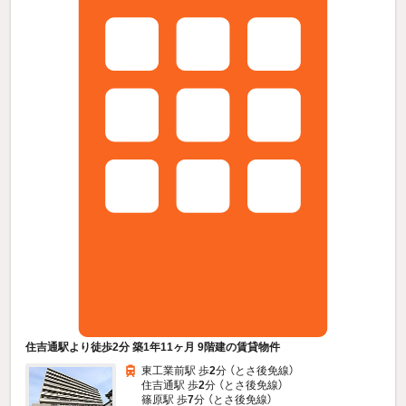
住吉通駅より徒歩2分 築1年11ヶ月 9階建の賃貸物件
東工業前駅 歩
2
分 （とさ後免線）
住吉通駅 歩
2
分 （とさ後免線）
篠原駅 歩
7
分 （とさ後免線）