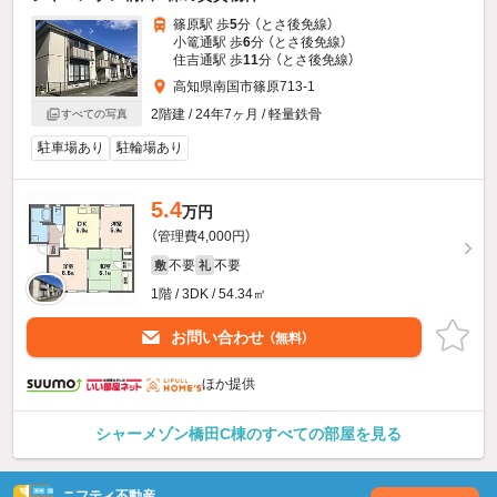
篠原駅 歩
5
分 （とさ後免線）
小篭通駅 歩
6
分 （とさ後免線）
住吉通駅 歩
11
分 （とさ後免線）
高知県南国市篠原713-1
2階建 / 24年7ヶ月 / 軽量鉄骨
すべての写真
駐車場あり
駐輪場あり
5.4
万円
（管理費4,000円）
不要
不要
敷
礼
1階 / 3DK / 54.34㎡
お問い合わせ
（無料）
ほか提供
シャーメゾン橋田C棟のすべての部屋を見る
ニフティ不動産