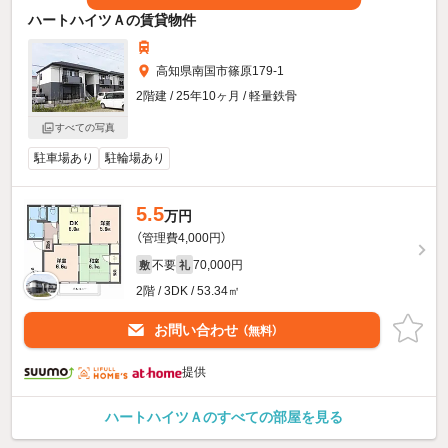
ハートハイツＡの賃貸物件
高知県南国市篠原179-1
2階建 / 25年10ヶ月 / 軽量鉄骨
すべての写真
駐車場あり
駐輪場あり
5.5
万円
（管理費4,000円）
不要
70,000円
敷
礼
2階 / 3DK / 53.34㎡
お問い合わせ
（無料）
提供
ハートハイツＡのすべての部屋を見る