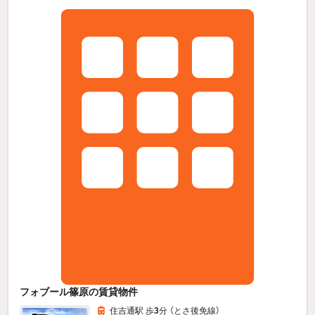
フォブール篠原の賃貸物件
住吉通駅 歩
3
分 （とさ後免線）