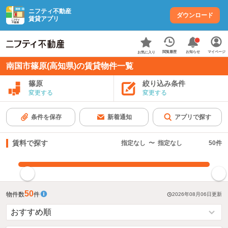
ニフティ不動産
ダウンロード
賃貸アプリ
お知らせ
閲覧履歴
マイページ
お気に入り
南国市篠原(高知県)の賃貸物件一覧
篠原
絞り込み条件
変更する
変更する
条件を保存
新着通知
アプリで探す
賃料で探す
指定なし
〜
指定なし
50
件
指定した賃料で絞り込む
50
物件数
件
2026年08月06日
更新