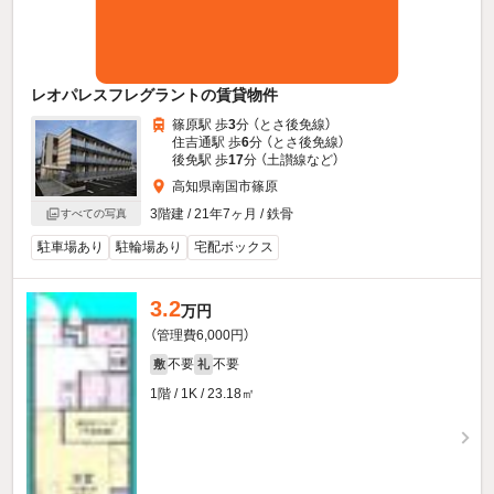
レオパレスフレグラントの賃貸物件
篠原駅 歩
3
分 （とさ後免線）
住吉通駅 歩
6
分 （とさ後免線）
後免駅 歩
17
分 （土讃線
など
）
高知県南国市篠原
3階建 / 21年7ヶ月 / 鉄骨
すべての写真
駐車場あり
駐輪場あり
宅配ボックス
3.2
万円
（管理費6,000円）
不要
不要
敷
礼
1階 / 1K / 23.18㎡