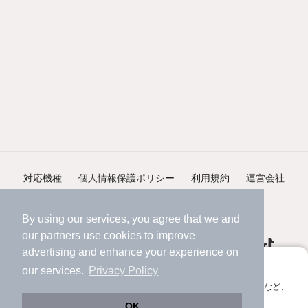
対応機種
個人情報保護ポリシー
利用規約
運営会社
ヘルプ・お問い合わせ
採用情報
By using our services, you agree that we and
our
partners
use cookies to improve
advertising and enhance your experience on
アプリに切り替えて、サクサクお部屋探し
our services.
Privacy Policy
会員登録なしですぐ使える。マップ検索やお気に入り保存など、
©NIFTY Lifestyle Co., Ltd.
アプリ限定の便利な機能が使えます！
OK