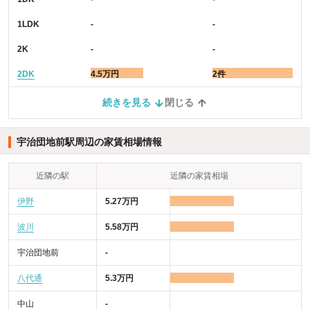
1LDK
-
-
2K
-
-
2DK
4.5万円
2件
続きを見る
閉じる
宇治団地前駅周辺の家賃相場情報
近隣の駅
近隣の家賃相場
伊野
5.27万円
波川
5.58万円
宇治団地前
-
八代通
5.3万円
中山
-