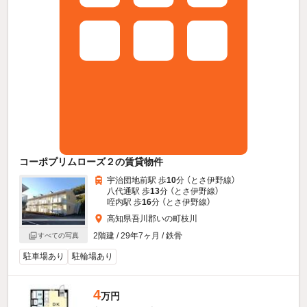
コーポプリムローズ２の賃貸物件
宇治団地前駅 歩
10
分 （とさ伊野線）
八代通駅 歩
13
分 （とさ伊野線）
咥内駅 歩
16
分 （とさ伊野線）
高知県吾川郡いの町枝川
2階建 / 29年7ヶ月 / 鉄骨
すべての写真
駐車場あり
駐輪場あり
4
万円