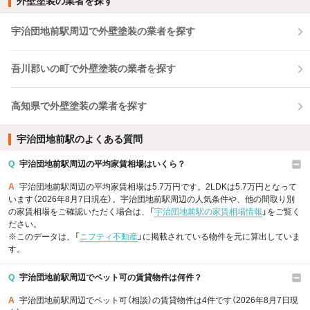
外壁塗装の業者を探す
宇治団地前駅周辺で外壁塗装の業者を探す
吾川郡いの町で外壁塗装の業者を探す
高知県で外壁塗装の業者を探す
宇治団地前駅のよくある質問
Q
宇治団地前駅周辺の平均家賃相場はいくら？
A
宇治団地前駅周辺の平均家賃相場は5.7万円です。2LDKは5.7万円となって
います（2026年8月7日現在）。宇治団地前駅周辺の人気条件や、他の間取り別
の家賃相場をご確認いただく場合は、「
宇治団地前駅の家賃相場情報
」をご覧く
ださい。
※このデータは、「
ニフティ不動産
」に掲載されている物件を元に算出していま
す。
Q
宇治団地前駅周辺でペット可の賃貸物件は何件？
A
宇治団地前駅周辺でペット可（相談）の賃貸物件は4件です（2026年8月7日現