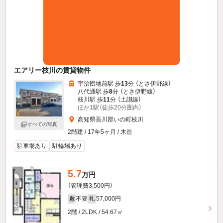
エアリー枝川の賃貸物件
宇治団地前駅 歩
13
分 （とさ伊野線）
八代通駅 歩
8
分 （とさ伊野線）
枝川駅 歩
11
分 （土讃線）
ほか1駅（徒歩20分圏内）
高知県吾川郡いの町枝川
すべての写真
2階建 / 17年5ヶ月 / 木造
駐車場あり
駐輪場あり
5.7
万円
（管理費3,500円）
不要
57,000円
敷
礼
2階 / 2LDK / 54.67㎡