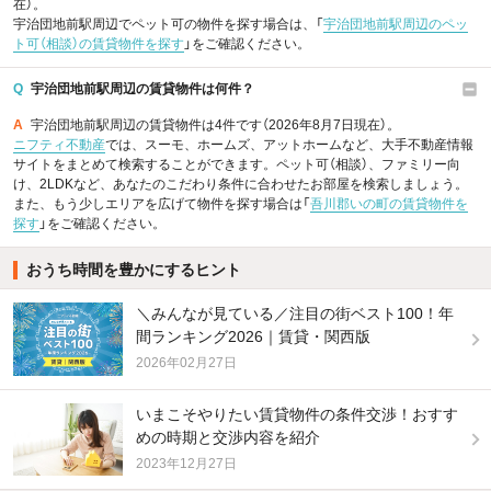
在）。
宇治団地前駅周辺でペット可の物件を探す場合は、「
宇治団地前駅周辺のペッ
ト可（相談）の賃貸物件を探す
」をご確認ください。
Q
宇治団地前駅周辺の賃貸物件は何件？
A
宇治団地前駅周辺の賃貸物件は4件です（2026年8月7日現在）。
ニフティ不動産
では、スーモ、ホームズ、アットホームなど、大手不動産情報
サイトをまとめて検索することができます。ペット可（相談）、ファミリー向
け、2LDKなど、あなたのこだわり条件に合わせたお部屋を検索しましょう。
また、もう少しエリアを広げて物件を探す場合は「
吾川郡いの町の賃貸物件を
探す
」をご確認ください。
おうち時間を豊かにするヒント
＼みんなが見ている／注目の街ベスト100！年
間ランキング2026｜賃貸・関西版
2026年02月27日
いまこそやりたい賃貸物件の条件交渉！おすす
めの時期と交渉内容を紹介
2023年12月27日