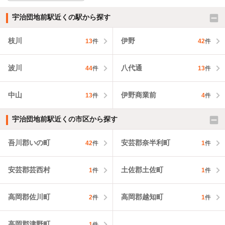
宇治団地前駅近くの駅から探す
枝川
伊野
13
件
42
件
波川
八代通
44
件
13
件
中山
伊野商業前
13
件
4
件
宇治団地前駅近くの市区から探す
吾川郡いの町
安芸郡奈半利町
42
件
1
件
安芸郡芸西村
土佐郡土佐町
1
件
1
件
高岡郡佐川町
高岡郡越知町
2
件
1
件
高岡郡津野町
1
件