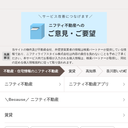
他の人はこんな条件で絞り込んでいます！
人気のこだわり条件
バス・トイレ別
2階以上
駐車場あり
ペット相談
当サイトの物件及び不動産会社、外壁塗装業者の情報は検索パートナーが提供している情
報であり、ニフティライフスタイル株式会社は内容の責任を負わないことを予めご了承く
免責
事項
ださい。本サービス内でお客様が入力される個人情報は、検索パートナーが取得し、同社
洗濯機置場あり
独立洗面台
の定める個人情報規約に従って取り扱われます。
不動産・住宅情報のニフティ不動産
賃貸
高知県
吾川郡いの町
エアコンあり
都市ガス
ニフティ不動産
ニフティ不動産アプリ
温水洗浄便座
オートロック
＼Because／ ニフティ不動産
コンロ2口以上
追焚き機能
賃貸
TV付インターホン
角部屋