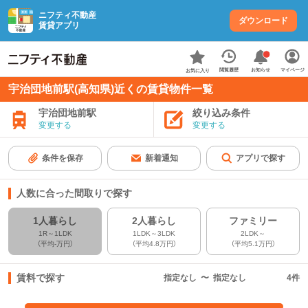
ニフティ不動産
ダウンロード
賃貸アプリ
お知らせ
閲覧履歴
マイページ
お気に入り
宇治団地前駅(高知県)近くの賃貸物件一覧
宇治団地前駅
絞り込み条件
変更する
変更する
条件を保存
新着通知
アプリで探す
人数に合った間取りで探す
1人暮らし
2人暮らし
ファミリー
1R～1LDK
1LDK～3LDK
2LDK～
（平均-万円）
（平均4.8万円）
（平均5.1万円）
賃料で探す
指定なし
〜
指定なし
4
件