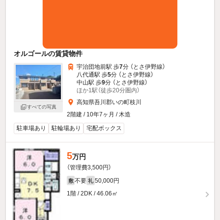
オルゴールの賃貸物件
宇治団地前駅 歩
7
分 （とさ伊野線）
八代通駅 歩
5
分 （とさ伊野線）
中山駅 歩
9
分 （とさ伊野線）
ほか1駅（徒歩20分圏内）
高知県吾川郡いの町枝川
すべての写真
2階建 / 10年7ヶ月 / 木造
駐車場あり
駐輪場あり
宅配ボックス
5
万円
（管理費3,500円）
不要
50,000円
敷
礼
1階 / 2DK / 46.06㎡