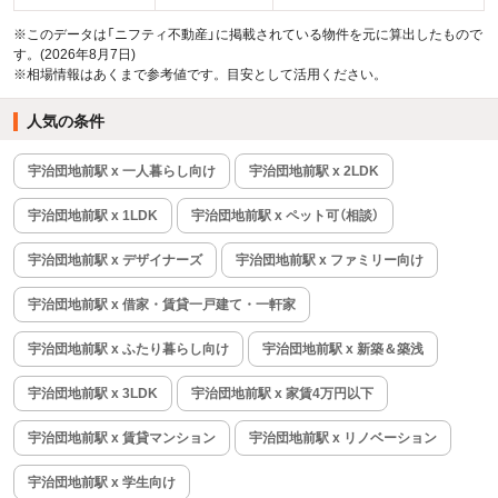
※このデータは「ニフティ不動産」に掲載されている物件を元に算出したもので
す。(2026年8月7日)
※相場情報はあくまで参考値です。目安として活用ください。
人気の条件
宇治団地前駅 x 一人暮らし向け
宇治団地前駅 x 2LDK
宇治団地前駅 x 1LDK
宇治団地前駅 x ペット可（相談）
宇治団地前駅 x デザイナーズ
宇治団地前駅 x ファミリー向け
宇治団地前駅 x 借家・賃貸一戸建て・一軒家
宇治団地前駅 x ふたり暮らし向け
宇治団地前駅 x 新築＆築浅
宇治団地前駅 x 3LDK
宇治団地前駅 x 家賃4万円以下
宇治団地前駅 x 賃貸マンション
宇治団地前駅 x リノベーション
宇治団地前駅 x 学生向け