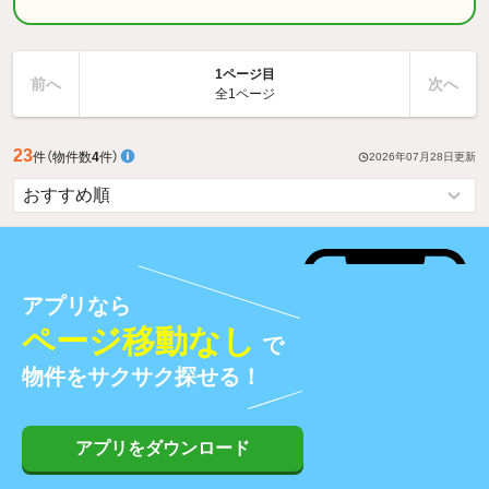
1ページ目
前へ
次へ
全1ページ
23
件
（物件数
4
件）
2026年07月28日
更新
アプリなら
ページ移動なし
で
物件をサクサク探せる！
アプリをダウンロード