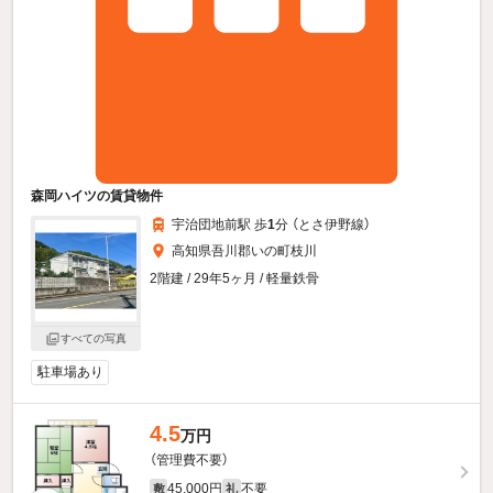
森岡ハイツの賃貸物件
宇治団地前駅 歩
1
分 （とさ伊野線）
高知県吾川郡いの町枝川
2階建 / 29年5ヶ月 / 軽量鉄骨
すべての写真
駐車場あり
4.5
万円
（管理費不要）
45,000円
不要
敷
礼