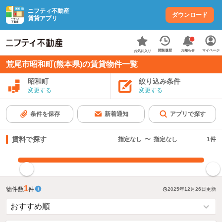
ニフティ不動産
ダウンロード
賃貸アプリ
お知らせ
閲覧履歴
マイページ
お気に入り
荒尾市昭和町(熊本県)の賃貸物件一覧
昭和町
絞り込み条件
変更する
変更する
条件を保存
新着通知
アプリで探す
賃料で探す
指定なし
〜
指定なし
1
件
指定した賃料で絞り込む
1
物件数
件
2025年12月26日
更新