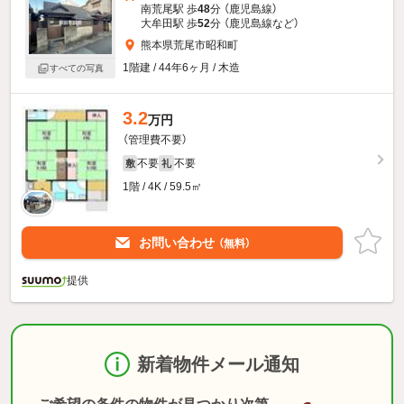
南荒尾駅 歩
48
分 （鹿児島線）
大牟田駅 歩
52
分 （鹿児島線
など
）
熊本県荒尾市昭和町
1階建 / 44年6ヶ月 / 木造
すべての写真
3.2
万円
（管理費不要）
不要
不要
敷
礼
1階 / 4K / 59.5㎡
お問い合わせ
（無料）
提供
新着物件メール通知