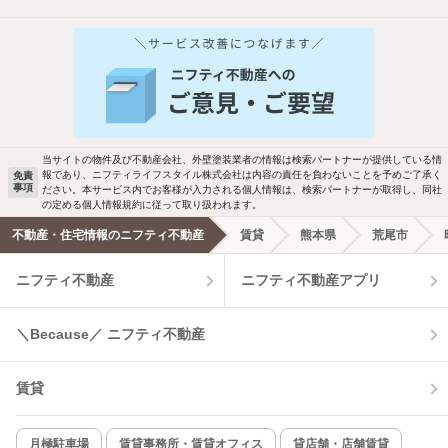
他の人はこんな条件で絞り込んでいます！
人気のこだわり条件
バス・トイレ別
2階以上
駐車場あり
ペット相談
当サイトの物件及び不動産会社、外壁塗装業者の情報は検索パートナーが提供している情
報であり、ニフティライフスタイル株式会社は内容の責任を負わないことを予めご了承く
免責
洗濯機置場あり
独立洗面台
事項
ださい。本サービス内でお客様が入力される個人情報は、検索パートナーが取得し、同社
の定める個人情報規約に従って取り扱われます。
エアコンあり
都市ガス
不動産・住宅情報のニフティ不動産
賃貸
熊本県
荒尾市
ニフティ不動産
ニフティ不動産アプリ
温水洗浄便座
オートロック
コンロ2口以上
追焚き機能
＼Because／ ニフティ不動産
TV付インターホン
角部屋
賃貸
新着のみ
インターネット無料
月極駐車場
賃貸事務所・賃貸オフィス
貸店舗・店舗賃貸