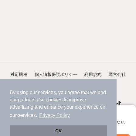
対応機種
個人情報保護ポリシー
利用規約
運営会社
ヘルプ・お問い合わせ
採用情報
By using our services, you agree that we and
our
partners
use cookies to improve
advertising and enhance your experience on
アプリに切り替えて、サクサクお部屋探し
our services.
Privacy Policy
会員登録なしですぐ使える。マップ検索やお気に入り保存など、
©NIFTY Lifestyle Co., Ltd.
アプリ限定の便利な機能が使えます！
OK