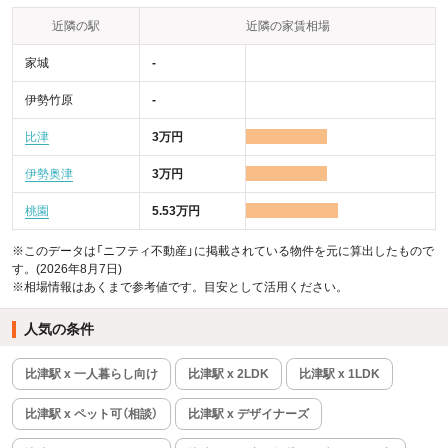
近隣の駅
近隣の家賃相場
家城
-
伊勢竹原
-
比津
3万円
伊勢奥津
3万円
桃園
5.53万円
※このデータは「ニフティ不動産」に掲載されている物件を元に算出したもので
す。(2026年8月7日)
※相場情報はあくまで参考値です。目安として活用ください。
人気の条件
比津駅 x 一人暮らし向け
比津駅 x 2LDK
比津駅 x 1LDK
比津駅 x ペット可（相談）
比津駅 x デザイナーズ