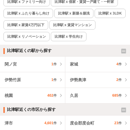
比津駅 x ファミリー向け
比津駅 x 借家・賃貸一戸建て・一軒家
比津駅 x ふたり暮らし向け
比津駅 x 新築＆築浅
比津駅 x 3LDK
比津駅 x 家賃4万円以下
比津駅 x 賃貸マンション
比津駅 x リノベーション
比津駅 x 学生向け
比津駅近くの駅から探す
関ノ宮
家城
1
件
4
件
伊勢竹原
伊勢奥津
1
件
2
件
桃園
久居
402
件
685
件
比津駅近くの市区から探す
津市
度会郡度会町
4,601
件
23
件