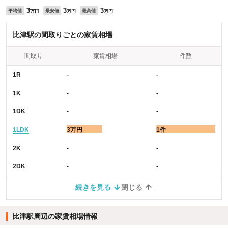
3
3
3
平均値
最安値
最高値
万円
万円
万円
比津駅の間取りごとの家賃相場
間取り
家賃相場
件数
1R
-
-
1K
-
-
1DK
-
-
1LDK
3万円
1件
2K
-
-
2DK
-
-
続きを見る
閉じる
比津駅周辺の家賃相場情報