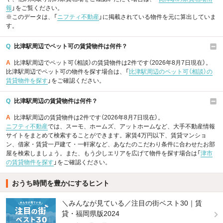
報
」をご覧ください。
※このデータは、「
ニフティ不動産
」に掲載されている物件を元に算出していま
す。
Q
比津駅周辺でペット可の賃貸物件は何件？
A
比津駅周辺でペット可（相談）の賃貸物件は2件です（2026年8月7日現在）。
比津駅周辺でペット可の物件を探す場合は、「
比津駅周辺のペット可（相談）の
賃貸物件を探す
」をご確認ください。
Q
比津駅周辺の賃貸物件は何件？
A
比津駅周辺の賃貸物件は2件です（2026年8月7日現在）。
ニフティ不動産
では、スーモ、ホームズ、アットホームなど、大手不動産情報
サイトをまとめて検索することができます。家賃4万円以下、賃貸マンショ
ン、借家・賃貸一戸建て・一軒家など、あなたのこだわり条件に合わせたお部
屋を検索しましょう。また、もう少しエリアを広げて物件を探す場合は「
津市
の賃貸物件を探す
」をご確認ください。
おうち時間を豊かにするヒント
＼みんなが見ている／注目の街ベスト30｜賃
貸・福岡県版2024