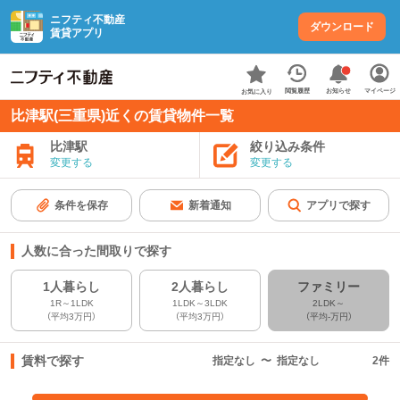
ニフティ不動産
ダウンロード
賃貸アプリ
お知らせ
閲覧履歴
マイページ
お気に入り
比津駅(三重県)近くの賃貸物件一覧
比津駅
絞り込み条件
変更する
変更する
条件を保存
新着通知
アプリで探す
人数に合った間取りで探す
1人暮らし
2人暮らし
ファミリー
1R～1LDK
1LDK～3LDK
2LDK～
（平均3万円）
（平均3万円）
（平均-万円）
賃料で探す
指定なし
〜
指定なし
2
件