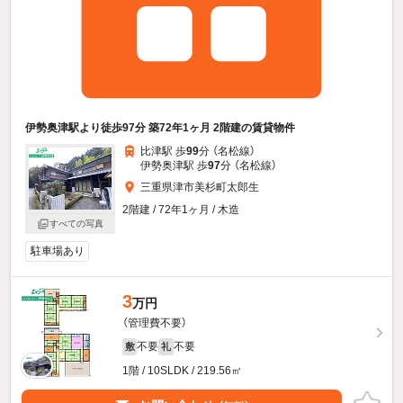
伊勢奥津駅より徒歩97分 築72年1ヶ月 2階建の賃貸物件
比津駅 歩
99
分 （名松線）
伊勢奥津駅 歩
97
分 （名松線）
三重県津市美杉町太郎生
2階建 / 72年1ヶ月 / 木造
すべての写真
駐車場あり
3
万円
（管理費不要）
不要
不要
敷
礼
1階 / 10SLDK / 219.56㎡