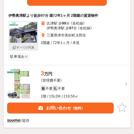
伊勢奥津駅より徒歩97分 築72年1ヶ月 2階建の賃貸物件
比津駅 歩
99
分 （名松線）
伊勢奥津駅 歩
97
分 （名松線）
三重県津市美杉町太郎生
2階建 / 72年1ヶ月 / 木造
すべての写真
駐車場あり
3
万円
（管理費不要）
不要
不要
敷
礼
1階 / 1SLDK / 219.56㎡
お問い合わせ
（無料）
提供