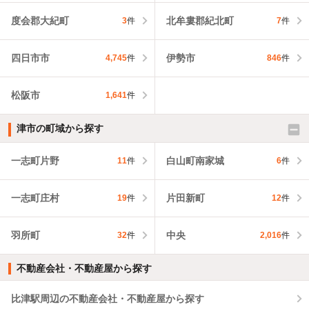
度会郡大紀町
北牟婁郡紀北町
3
件
7
件
四日市市
伊勢市
4,745
件
846
件
松阪市
1,641
件
津市の町域から探す
一志町片野
白山町南家城
11
件
6
件
一志町庄村
片田新町
19
件
12
件
羽所町
中央
32
件
2,016
件
不動産会社・不動産屋から探す
比津駅周辺の不動産会社・不動産屋から探す