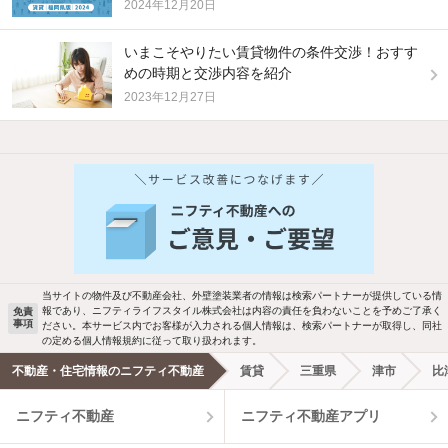
2024年12月20日
いまこそやりたい賃貸物件の条件交渉！おすす
めの時期と交渉内容を紹介
2023年12月27日
他の人はこんな条件で絞り込んでいます！
人気のこだわり条件
バス・トイレ別
2階以上
駐車場あり
ペット相談
当サイトの物件及び不動産会社、外壁塗装業者の情報は検索パートナーが提供している情
報であり、ニフティライフスタイル株式会社は内容の責任を負わないことを予めご了承く
免責
事項
ださい。本サービス内でお客様が入力される個人情報は、検索パートナーが取得し、同社
洗濯機置場あり
独立洗面台
の定める個人情報規約に従って取り扱われます。
不動産・住宅情報のニフティ不動産
賃貸
三重県
津市
比
エアコンあり
都市ガス
ニフティ不動産
ニフティ不動産アプリ
温水洗浄便座
オートロック