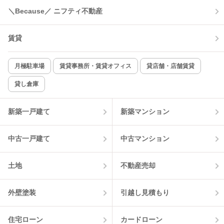
＼Because／ ニフティ不動産
コンロ2口以上
追焚き機能
賃貸
TV付インターホン
角部屋
新着のみ
インターネット無料
月極駐車場
賃貸事務所・賃貸オフィス
貸店舗・店舗賃貸
貸し倉庫
該当件数:
物件一覧に反映
2
件
新築一戸建て
新築マンション
中古一戸建て
中古マンション
土地
不動産売却
外壁塗装
引越し見積もり
住宅ローン
カードローン