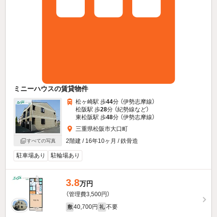
ミニーハウスの賃貸物件
松ヶ崎駅 歩
44
分 （伊勢志摩線）
松阪駅 歩
28
分 （紀勢線
など
）
東松阪駅 歩
48
分 （伊勢志摩線）
三重県松阪市大口町
2階建 / 16年10ヶ月 / 鉄骨造
すべての写真
駐車場あり
駐輪場あり
3.8
万円
（管理費3,500円）
40,700円
不要
敷
礼