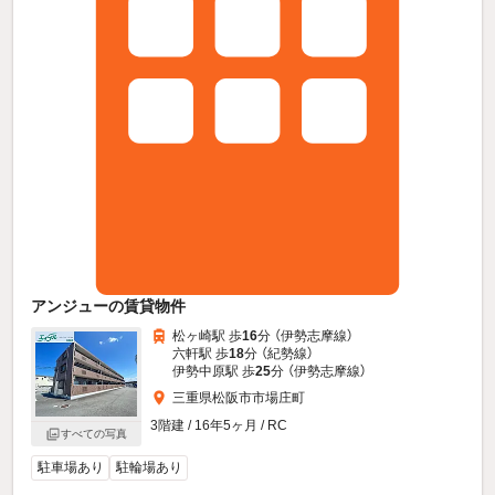
アンジューの賃貸物件
松ヶ崎駅 歩
16
分 （伊勢志摩線）
六軒駅 歩
18
分 （紀勢線）
伊勢中原駅 歩
25
分 （伊勢志摩線）
三重県松阪市市場庄町
3階建 / 16年5ヶ月 / RC
すべての写真
駐車場あり
駐輪場あり