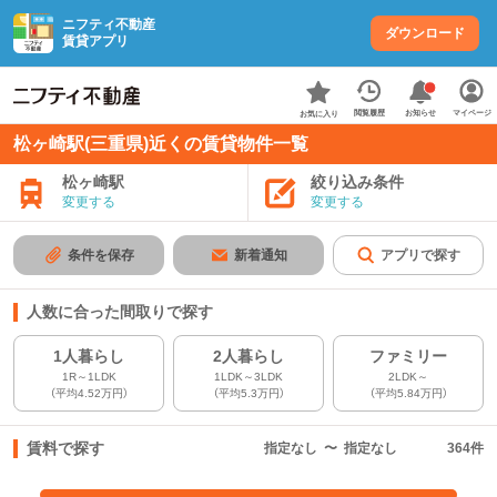
ニフティ不動産
ダウンロード
賃貸アプリ
お知らせ
閲覧履歴
マイページ
お気に入り
松ヶ崎駅(三重県)近くの賃貸物件一覧
松ヶ崎駅
絞り込み条件
変更する
変更する
条件を保存
新着通知
アプリで探す
人数に合った間取りで探す
1人暮らし
2人暮らし
ファミリー
1R～1LDK
1LDK～3LDK
2LDK～
（平均4.52万円）
（平均5.3万円）
（平均5.84万円）
賃料で探す
指定なし
〜
指定なし
364
件