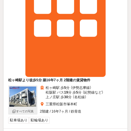
松ヶ崎駅より徒歩5分 築16年7ヶ月 2階建の賃貸物件
松ヶ崎駅 歩
5
分 （伊勢志摩線）
松阪駅 バス
19
分 歩
5
分 （紀勢線
など
）
上ノ庄駅 歩
30
分 （名松線）
三重県松阪市塚本町
2階建 / 16年7ヶ月 / 鉄骨造
すべての写真
駐車場あり
駐輪場あり