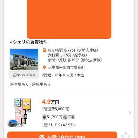
マシェリの賃貸物件
松ヶ崎駅 歩
27
分 （伊勢志摩線）
六軒駅 歩
15
分 （紀勢線）
伊勢中原駅 歩
19
分 （伊勢志摩線）
三重県松阪市市場庄町
2階建 / 16年10ヶ月 / 木造
すべての写真
駐車場あり
駐輪場あり
4.9
万円
（管理費5,000円）
51,700円
不要
敷
礼
1階 / 1LDK / 42.97㎡
お問い合わせ
（無料）