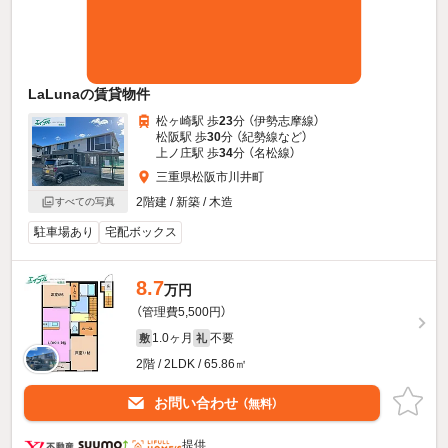
LaLunaの賃貸物件
松ヶ崎駅 歩
23
分 （伊勢志摩線）
松阪駅 歩
30
分 （紀勢線
など
）
上ノ庄駅 歩
34
分 （名松線）
三重県松阪市川井町
2階建 / 新築 / 木造
すべての写真
駐車場あり
宅配ボックス
8.7
万円
（管理費5,500円）
1.0ヶ月
不要
敷
礼
2階 / 2LDK / 65.86㎡
お問い合わせ
（無料）
提供