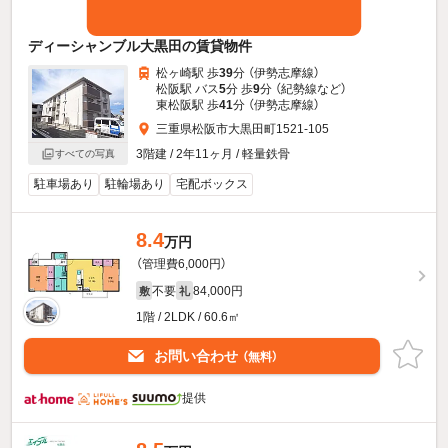
ディーシャンブル大黒田の賃貸物件
松ヶ崎駅 歩
39
分 （伊勢志摩線）
松阪駅 バス
5
分 歩
9
分 （紀勢線
など
）
東松阪駅 歩
41
分 （伊勢志摩線）
三重県松阪市大黒田町1521-105
3階建 / 2年11ヶ月 / 軽量鉄骨
すべての写真
駐車場あり
駐輪場あり
宅配ボックス
8.4
万円
（管理費6,000円）
不要
84,000円
敷
礼
1階 / 2LDK / 60.6㎡
お問い合わせ
（無料）
提供