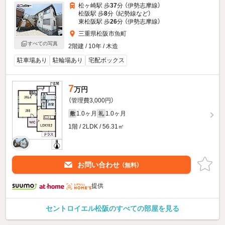
松ヶ崎駅 歩
37
分 （伊勢志摩線）
松阪駅 歩
8
分 （紀勢線
など
）
東松阪駅 歩
26
分 （伊勢志摩線）
三重県松阪市魚町
すべての写真
2階建 / 10年 / 木造
駐車場あり
駐輪場あり
宅配ボックス
7
万円
（管理費3,000円）
1.0ヶ月
1.0ヶ月
敷
礼
1階 / 2LDK / 56.31㎡
お問い合わせ
（無料）
提供
セントロイエル松阪のすべての部屋を見る