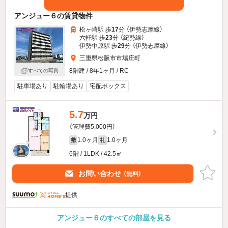
アンジュー６の賃貸物件
松ヶ崎駅 歩
17
分 （伊勢志摩線）
六軒駅 歩
23
分 （紀勢線）
伊勢中原駅 歩
29
分 （伊勢志摩線）
三重県松阪市市場庄町
8階建 / 8年1ヶ月 / RC
すべての写真
駐車場あり
駐輪場あり
宅配ボックス
5.7
万円
（管理費5,000円）
1.0ヶ月
1.0ヶ月
敷
礼
6階 / 1LDK / 42.5㎡
お問い合わせ
（無料）
提供
アンジュー６のすべての部屋を見る