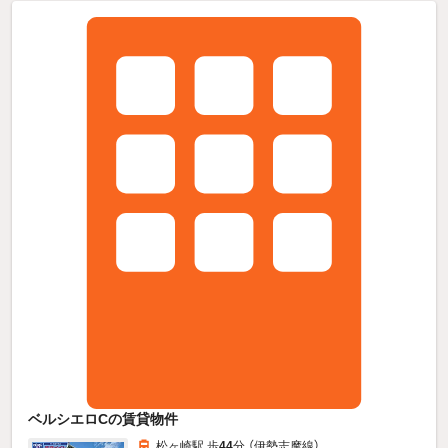
ベルシエロCの賃貸物件
松ヶ崎駅 歩
44
分 （伊勢志摩線）