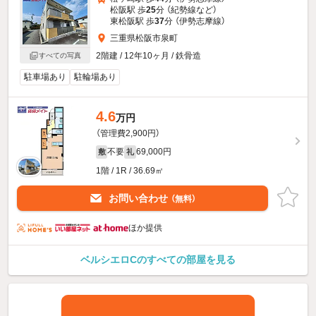
松阪駅 歩
25
分 （紀勢線
など
）
東松阪駅 歩
37
分 （伊勢志摩線）
三重県松阪市泉町
2階建 / 12年10ヶ月 / 鉄骨造
すべての写真
駐車場あり
駐輪場あり
4.6
万円
（管理費2,900円）
不要
69,000円
敷
礼
1階 / 1R / 36.69㎡
お問い合わせ
（無料）
ほか提供
ベルシエロCのすべての部屋を見る