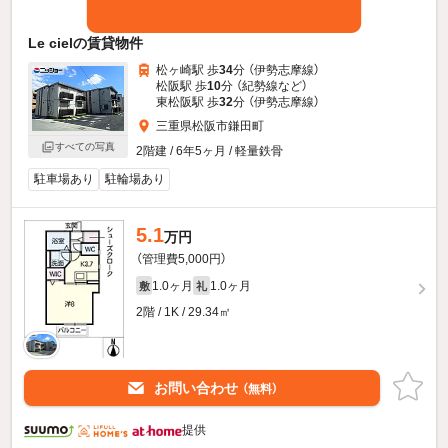
Le cielの賃貸物件
松ヶ崎駅 歩
34
分 （伊勢志摩線）
松阪駅 歩
10
分 （紀勢線
など
）
東松阪駅 歩
32
分 （伊勢志摩線）
三重県松阪市鎌田町
すべての写真
2階建 / 6年5ヶ月 / 軽量鉄骨
駐車場あり
駐輪場あり
5.1
万円
（管理費5,000円）
1.0ヶ月
1.0ヶ月
敷
礼
2階 / 1K / 29.34㎡
お問い合わせ
（無料）
提供