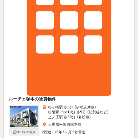
ルーチェ塚本の賃貸物件
松ヶ崎駅 歩
5
分 （伊勢志摩線）
松阪駅 バス
19
分 歩
5
分 （紀勢線
など
）
上ノ庄駅 歩
30
分 （名松線）
三重県松阪市塚本町
2階建 / 16年7ヶ月 / 鉄骨造
すべての写真