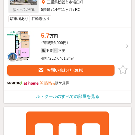
三重県松阪市市場庄町
5階建 / 14年11ヶ月 / RC
すべての写真
駐車場あり
駐輪場あり
5.7
万円
（管理費6,000円）
不要
不要
敷
礼
4階 / 2LDK / 61.84㎡
お問い合わせ
（無料）
ほか提供
ル・クールのすべての部屋を見る