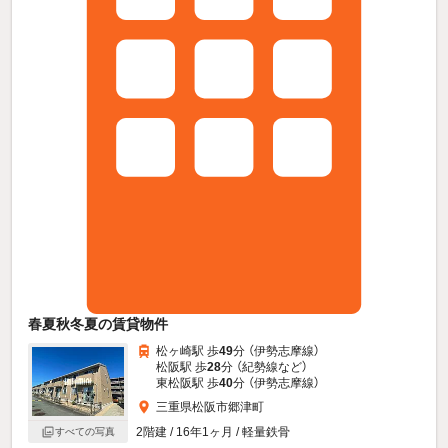
春夏秋冬夏の賃貸物件
松ヶ崎駅 歩
49
分 （伊勢志摩線）
松阪駅 歩
28
分 （紀勢線
など
）
東松阪駅 歩
40
分 （伊勢志摩線）
三重県松阪市郷津町
2階建 / 16年1ヶ月 / 軽量鉄骨
すべての写真