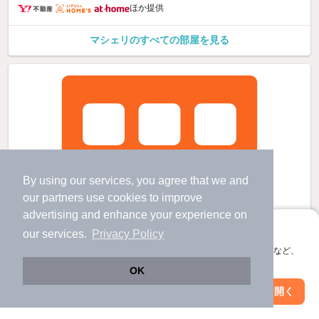
ほか提供
マシェリのすべての部屋を見る
By using our services, you agree that we and
our
partners
use cookies to improve
advertising and enhance your experience on
アプリに切り替えて、サクサクお部屋探し
our services.
Privacy Policy
会員登録なしですぐ使える。マップ検索やお気に入り保存など、
アプリ限定の便利な機能が使えます！
OK
Web版で続行
アプリを開く
駅・沿線を変更
絞り込み条件を変更