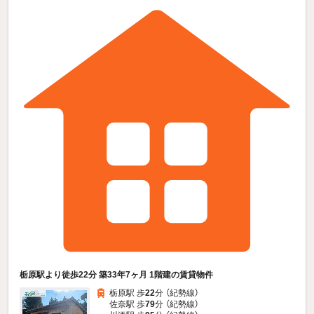
栃原駅より徒歩22分 築33年7ヶ月 1階建の賃貸物件
栃原駅 歩
22
分 （紀勢線）
佐奈駅 歩
79
分 （紀勢線）