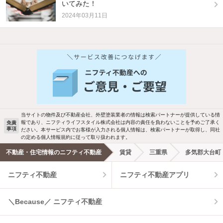
いてみた！
2024年03月11日
他の人はこんな条件で絞り込んでいます！
人気のこだわり条件
バス・トイレ別
2階以上
駐車場あり
ペット相談
当サイトの物件及び不動産会社、外壁塗装業者の情報は検索パートナーが提供している情
報であり、ニフティライフスタイル株式会社は内容の責任を負わないことを予めご了承く
免責
事項
ださい。本サービス内でお客様が入力される個人情報は、検索パートナーが取得し、同社
洗濯機置場あり
独立洗面台
の定める個人情報規約に従って取り扱われます。
不動産・住宅情報のニフティ不動産
賃貸
三重県
多気郡大台町
エアコンあり
都市ガス
ニフティ不動産
ニフティ不動産アプリ
温水洗浄便座
オートロック
＼Because／ ニフティ不動産
コンロ2口以上
追焚き機能