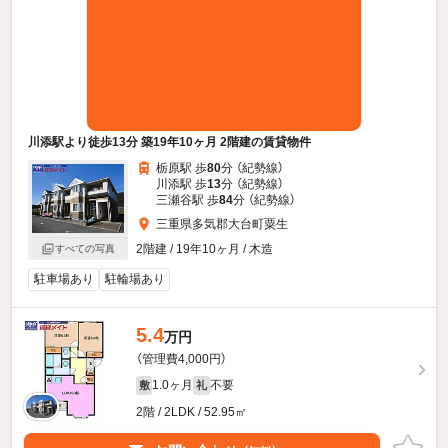
川添駅より徒歩13分 築19年10ヶ月 2階建の賃貸物件
栃原駅 歩
80
分 （紀勢線）
川添駅 歩
13
分 （紀勢線）
三瀬谷駅 歩
84
分 （紀勢線）
三重県多気郡大台町粟生
2階建 / 19年10ヶ月 / 木造
すべての写真
駐車場あり
駐輪場あり
5.4
万円
（管理費4,000円）
1.0ヶ月
不要
敷
礼
2階 / 2LDK / 52.95㎡