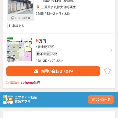
川添駅 歩
13
分 （紀勢線）
三重県多気郡大台町粟生
1階建 / 33年2ヶ月 / 木造
すべての写真
駐車場あり
6
万円
（管理費不要）
不要
不要
敷
礼
1階 / 3DK / 72.32㎡
お問い合わせ
（無料）
提供
ニフティ不動産
ダウンロード
賃貸アプリ