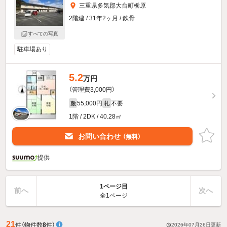
三重県多気郡大台町栃原
2階建 / 31年2ヶ月 / 鉄骨
すべての写真
駐車場あり
5.2
万円
（管理費3,000円）
55,000円
不要
敷
礼
1階 / 2DK / 40.28㎡
お問い合わせ
（無料）
提供
1ページ目
前へ
次へ
全1ページ
21
件
（物件数
8
件）
2026年07月26日
更新