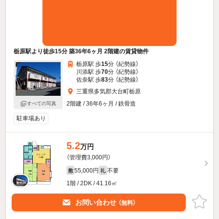
栃原駅より徒歩15分 築36年6ヶ月 2階建の賃貸物件
栃原駅 歩
15
分 （紀勢線）
川添駅 歩
70
分 （紀勢線）
佐奈駅 歩
83
分 （紀勢線）
三重県多気郡大台町栃原
2階建 / 36年6ヶ月 / 鉄骨造
すべての写真
駐車場あり
5.2
万円
（管理費3,000円）
55,000円
不要
敷
礼
1階 / 2DK / 41.16㎡
お問い合わせ
（無料）