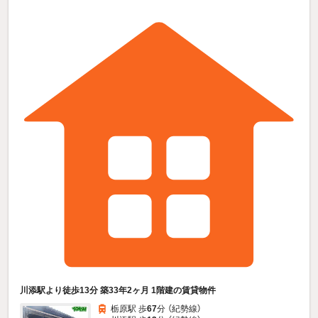
川添駅より徒歩13分 築33年2ヶ月 1階建の賃貸物件
栃原駅 歩
67
分 （紀勢線）