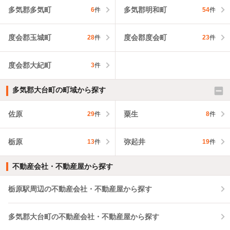
多気郡多気町
多気郡明和町
6
件
54
件
度会郡玉城町
度会郡度会町
28
件
23
件
度会郡大紀町
3
件
多気郡大台町の町域から探す
佐原
粟生
29
件
8
件
栃原
弥起井
13
件
19
件
不動産会社・不動産屋から探す
栃原駅周辺の不動産会社・不動産屋から探す
多気郡大台町の不動産会社・不動産屋から探す