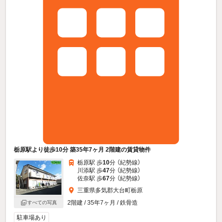
栃原駅より徒歩10分 築35年7ヶ月 2階建の賃貸物件
栃原駅 歩
10
分 （紀勢線）
川添駅 歩
47
分 （紀勢線）
佐奈駅 歩
67
分 （紀勢線）
三重県多気郡大台町栃原
2階建 / 35年7ヶ月 / 鉄骨造
すべての写真
駐車場あり