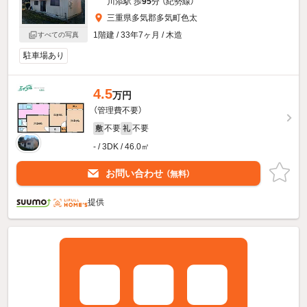
川添駅 歩
95
分 （紀勢線）
三重県多気郡多気町色太
1階建 / 33年7ヶ月 / 木造
すべての写真
駐車場あり
4.5
万円
（管理費不要）
不要
不要
敷
礼
- / 3DK / 46.0㎡
お問い合わせ
（無料）
提供