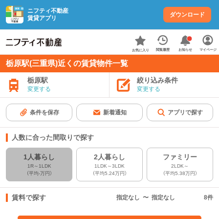
ニフティ不動産
ダウンロード
賃貸アプリ
お知らせ
閲覧履歴
マイページ
お気に入り
栃原駅(三重県)近くの賃貸物件一覧
栃原駅
絞り込み条件
変更する
変更する
条件を保存
新着通知
アプリで探す
人数に合った間取りで探す
1人暮らし
2人暮らし
ファミリー
1R～1LDK
1LDK～3LDK
2LDK～
（平均-万円）
（平均5.24万円）
（平均5.38万円）
賃料で探す
指定なし
〜
指定なし
8
件