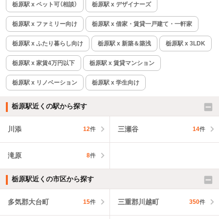
栃原駅 x ペット可（相談）
栃原駅 x デザイナーズ
栃原駅 x ファミリー向け
栃原駅 x 借家・賃貸一戸建て・一軒家
栃原駅 x ふたり暮らし向け
栃原駅 x 新築＆築浅
栃原駅 x 3LDK
栃原駅 x 家賃4万円以下
栃原駅 x 賃貸マンション
栃原駅 x リノベーション
栃原駅 x 学生向け
栃原駅近くの駅から探す
川添
三瀬谷
12
件
14
件
滝原
8
件
栃原駅近くの市区から探す
多気郡大台町
三重郡川越町
15
件
350
件