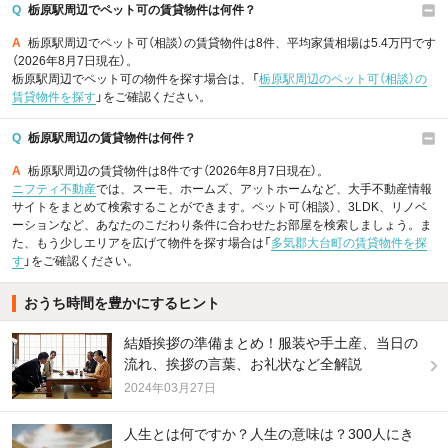
Q
栃原駅周辺でペット可の賃貸物件は何件？
A
栃原駅周辺でペット可（相談）の賃貸物件は8件、平均家賃相場は5.4万円です
（2026年8月7日現在）。
栃原駅周辺でペット可の物件を探す場合は、「
栃原駅周辺のペット可（相談）の
賃貸物件を探す
」をご確認ください。
Q
栃原駅周辺の賃貸物件は何件？
A
栃原駅周辺の賃貸物件は8件です（2026年8月7日現在）。
ニフティ不動産
では、スーモ、ホームズ、アットホームなど、大手不動産情報
サイトをまとめて検索することができます。ペット可（相談）、3LDK、リノベ
ーションなど、あなたのこだわり条件に合わせたお部屋を検索しましょう。ま
た、もう少しエリアを広げて物件を探す場合は「
多気郡大台町の賃貸物件を探
す
」をご確認ください。
おうち時間を豊かにするヒント
結婚挨拶の準備まとめ！服装や手土産、当日の
流れ、挨拶の言葉、お礼状など全解説
2024年03月27日
人生とは何ですか？人生の意味は？300人にき