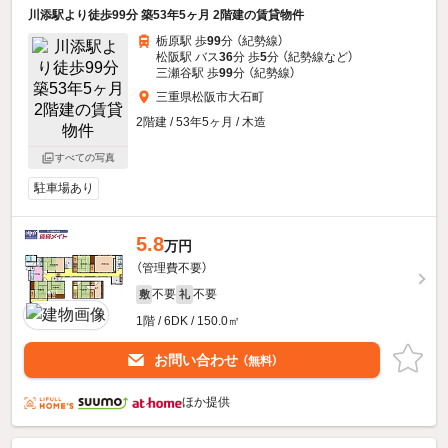
川添駅より徒歩99分 築53年5ヶ月 2階建の賃貸物件
栃原駅 歩
99
分 （紀勢線）
松阪駅 バス
36
分 歩
5
分 （紀勢線
など
）
三瀬谷駅 歩
99
分 （紀勢線）
三重県松阪市大石町
2階建 / 53年5ヶ月 / 木造
すべての写真
駐車場あり
5.8
万円
（管理費不要）
不要
不要
敷
礼
1階 / 6DK / 150.0㎡
お問い合わせ
（無料）
ほか提供