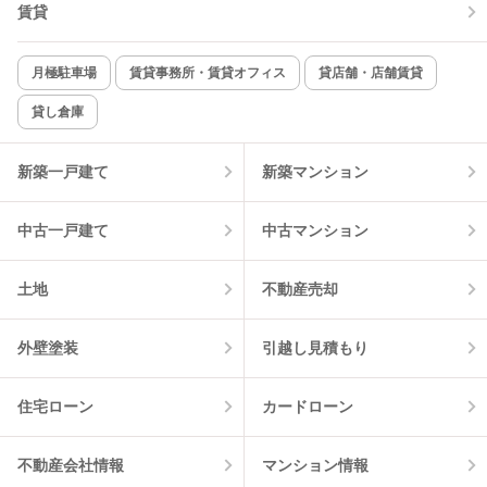
賃貸
TV付インターホン
角部屋
新着のみ
インターネット無料
月極駐車場
賃貸事務所・賃貸オフィス
貸店舗・店舗賃貸
貸し倉庫
該当件数:
物件一覧に反映
8
件
新築一戸建て
新築マンション
中古一戸建て
中古マンション
土地
不動産売却
外壁塗装
引越し見積もり
住宅ローン
カードローン
不動産会社情報
マンション情報