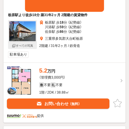
栃原駅より徒歩18分 築31年2ヶ月 2階建の賃貸物件
栃原駅 歩
18
分 （紀勢線）
川添駅 歩
59
分 （紀勢線）
佐奈駅 歩
86
分 （紀勢線）
三重県多気郡大台町栃原
2階建 / 31年2ヶ月 / 鉄骨造
すべての写真
駐車場あり
5.2
万円
（管理費3,000円）
不要
不要
敷
礼
1階 / 2DK / 38.88㎡
お問い合わせ
（無料）
提供