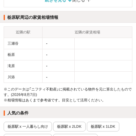
栃原駅周辺の家賃相場情報
近隣の駅
近隣の家賃相場
三瀬谷
-
栃原
-
滝原
-
川添
-
※このデータは「ニフティ不動産」に掲載されている物件を元に算出したもので
す。(2026年8月7日)
※相場情報はあくまで参考値です。目安として活用ください。
人気の条件
栃原駅 x 一人暮らし向け
栃原駅 x 2LDK
栃原駅 x 1LDK