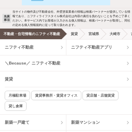
駐車場あり
ペット相談
ールでお知らせします
当サイトの物件及び不動産会社、外壁塗装業者の情報は検索パートナーが提供している情
報であり、ニフティライフスタイル株式会社は内容の責任を負わないことを予めご了承く
免責
洗濯機置場あり
独立洗面台
事項
ださい。本サービス内でお客様が入力される個人情報は、検索パートナーが取得し、同社
新着メール通知を受け取る
の定める個人情報規約に従って取り扱われます。
エアコンあり
都市ガス
不動産・住宅情報のニフティ不動産
賃貸
宮城県
大崎市
ニフティ不動産
ニフティ不動産アプリ
温水洗浄便座
オートロック
コンロ2口以上
追焚き機能
＼Because／ ニフティ不動産
TV付インターホン
角部屋
賃貸
新着のみ
インターネット無料
月極駐車場
賃貸事務所・賃貸オフィス
貸店舗・店舗賃貸
貸し倉庫
該当件数:
物件一覧に反映
3
件
新築一戸建て
新築マンション