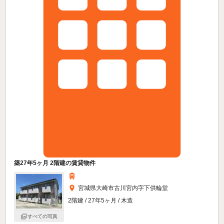
築27年5ヶ月 2階建の賃貸物件
宮城県大崎市古川宮内字下供輪堂
2階建 / 27年5ヶ月 / 木造
すべての写真