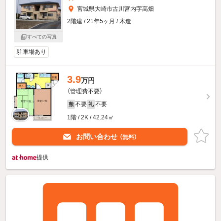
宮城県大崎市古川宮内字高畑
2階建 / 21年5ヶ月 / 木造
すべての写真
駐車場あり
3.9
万円
（管理費不要）
不要
不要
敷
礼
1階 / 2K / 42.24㎡
お問い合わせ
（無料）
提供