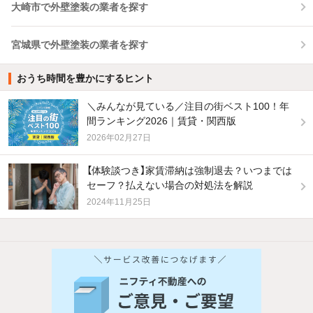
大崎市で外壁塗装の業者を探す
宮城県で外壁塗装の業者を探す
おうち時間を豊かにするヒント
＼みんなが見ている／注目の街ベスト100！年
間ランキング2026｜賃貸・関西版
2026年02月27日
【体験談つき】家賃滞納は強制退去？いつまでは
セーフ？払えない場合の対処法を解説
2024年11月25日
他の人はこんな条件で絞り込んでいます！
人気のこだわり条件
新着物件メール通知
バス・トイレ別
2階以上
ご希望の条件の物件が見つかり次第、メ