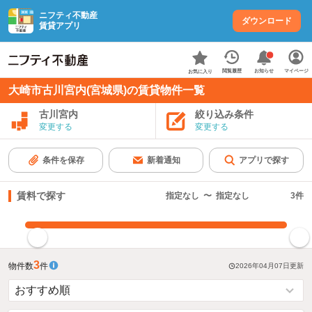
ニフティ不動産
ダウンロード
賃貸アプリ
お知らせ
閲覧履歴
マイページ
お気に入り
大崎市古川宮内(宮城県)の賃貸物件一覧
古川宮内
絞り込み条件
変更する
変更する
条件を保存
新着通知
アプリで探す
賃料で探す
指定なし
〜
指定なし
3
件
指定した賃料で絞り込む
3
物件数
件
2026年04月07日
更新