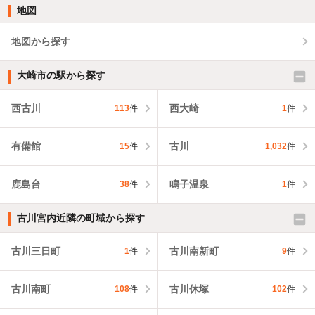
地図
地図から探す
大崎市の駅から探す
西古川
西大崎
113
件
1
件
有備館
古川
15
件
1,032
件
鹿島台
鳴子温泉
38
件
1
件
古川宮内近隣の町域から探す
古川三日町
古川南新町
1
件
9
件
古川南町
古川休塚
108
件
102
件