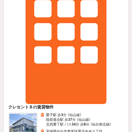
クレセントＢの賃貸物件
愛子駅 歩
3
分 （仙山線）
陸前落合駅 歩
37
分 （仙山線）
北四番丁駅 バス
34
分 歩
8
分 （仙台南北線）
宮城県仙台市青葉区愛子中央５丁目