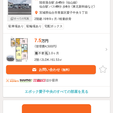
陸前落合駅 歩
45
分 （仙山線）
仙台駅 バス
49
分 歩
6
分 （東北新幹線
など
）
宮城県仙台市青葉区愛子中央５丁目
2階建 / 6年9ヶ月 / 軽量鉄骨
すべての写真
駐車場あり
駐輪場あり
宅配ボックス
7.5
万円
（管理費4,500円）
不要
1.0ヶ月
敷
礼
2階 / 2LDK / 61.53㎡
お問い合わせ
（無料）
ほか提供
エポック愛子中央のすべての部屋を見る