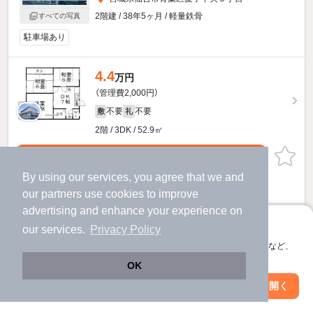
2階建 / 38年5ヶ月 / 軽量鉄骨
すべての写真
駐車場あり
4.4
万円
（管理費2,000円）
不要
不要
敷
礼
2階 / 3DK / 52.9㎡
お問い合わせ
（無料）
By using our services, you agree that we and
提供
our
partners
use cookies to improve
advertising and enhance your experience on
クレセントＢのすべての部屋を見る
アプリに切り替えて、サクサクお部屋探し
our services.
Privacy Policy
会員登録なしですぐ使える。マップ検索やお気に入り保存など、
アプリ限定の便利な機能が使えます！
OK
Web版で続行
アプリを開く
市区町村を変更
絞り込み条件を変更