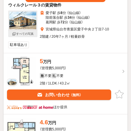
ウィルクレール３の賃貸物件
愛子駅 歩
8
分 （仙山線）
陸前落合駅 歩
34
分 （仙山線）
葛岡駅 歩
72
分 （仙山線）
宮城県仙台市青葉区愛子中央２丁目7-10
すべての写真
2階建 / 20年7ヶ月 / 軽量鉄骨
駐車場あり
5
万円
（管理費5,000円）
不要
不要
敷
礼
2階 / 1LDK / 43.2㎡
お問い合わせ
（無料）
ほか提供
4.6
万円
（管理費5,000円）