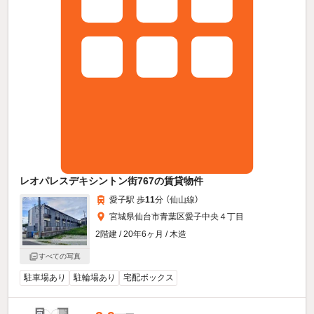
レオパレスデキシントン街767の賃貸物件
愛子駅 歩
11
分 （仙山線）
宮城県仙台市青葉区愛子中央４丁目
2階建 / 20年6ヶ月 / 木造
すべての写真
駐車場あり
駐輪場あり
宅配ボックス