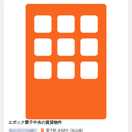
エポック愛子中央の賃貸物件
愛子駅 歩
12
分 （仙山線）