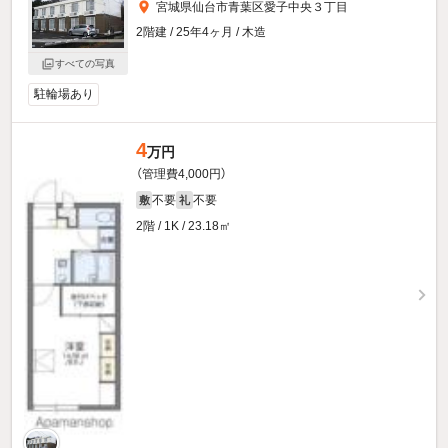
宮城県仙台市青葉区愛子中央３丁目
2階建 / 25年4ヶ月 / 木造
すべての写真
駐輪場あり
4
万円
（管理費4,000円）
不要
不要
敷
礼
2階 / 1K / 23.18㎡