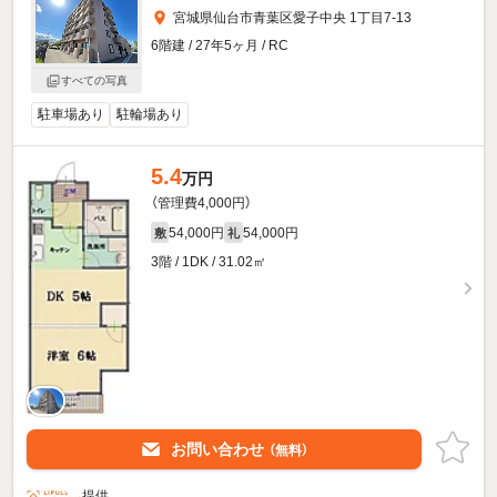
宮城県仙台市青葉区愛子中央 1丁目7-13
6階建 / 27年5ヶ月 / RC
すべての写真
駐車場あり
駐輪場あり
5.4
万円
（管理費4,000円）
54,000円
54,000円
敷
礼
3階 / 1DK / 31.02㎡
お問い合わせ
（無料）
提供