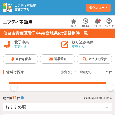
ニフティ不動産
ダウンロード
賃貸アプリ
お知らせ
閲覧履歴
マイページ
お気に入り
仙台市青葉区愛子中央(宮城県)の賃貸物件一覧
愛子中央
絞り込み条件
変更する
変更する
条件を保存
新着通知
アプリで探す
賃料で探す
指定なし
〜
指定なし
71
件
指定した賃料で絞り込む
71
物件数
件
2026年08月05日
更新