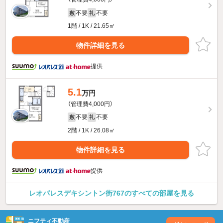
不要
不要
敷
礼
1階 / 1K / 21.65㎡
物件詳細を見る
提供
5.1
万円
（管理費4,000円）
不要
不要
敷
礼
2階 / 1K / 26.08㎡
物件詳細を見る
提供
レオパレスデキシントン街767のすべての部屋を見る
ニフティ不動産