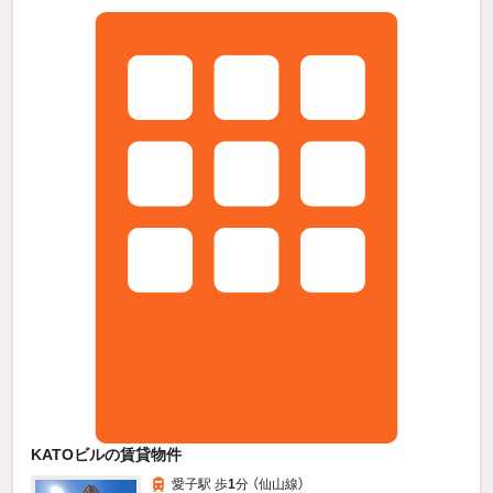
KATOビルの賃貸物件
愛子駅 歩
1
分 （仙山線）