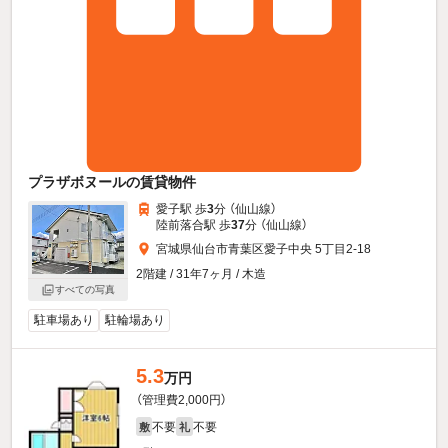
プラザボヌールの賃貸物件
愛子駅 歩
3
分 （仙山線）
陸前落合駅 歩
37
分 （仙山線）
宮城県仙台市青葉区愛子中央 5丁目2-18
2階建 / 31年7ヶ月 / 木造
すべての写真
駐車場あり
駐輪場あり
5.3
万円
（管理費2,000円）
不要
不要
敷
礼