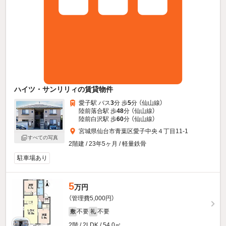
ハイツ・サンリリィの賃貸物件
愛子駅 バス
3
分 歩
5
分 （仙山線）
陸前落合駅 歩
48
分 （仙山線）
陸前白沢駅 歩
60
分 （仙山線）
宮城県仙台市青葉区愛子中央４丁目11-1
すべての写真
2階建 / 23年5ヶ月 / 軽量鉄骨
駐車場あり
5
万円
（管理費5,000円）
不要
不要
敷
礼
2階 / 2LDK / 54.0㎡