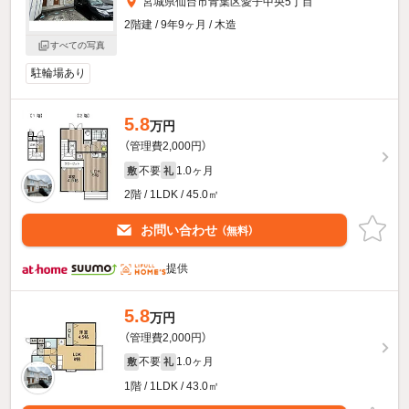
宮城県仙台市青葉区愛子中央5丁目
2階建 / 9年9ヶ月 / 木造
すべての写真
駐輪場あり
5.8
万円
（管理費2,000円）
不要
1.0ヶ月
敷
礼
2階 / 1LDK / 45.0㎡
お問い合わせ
（無料）
提供
5.8
万円
（管理費2,000円）
不要
1.0ヶ月
敷
礼
1階 / 1LDK / 43.0㎡