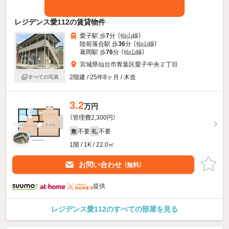
レジデンス愛112の賃貸物件
愛子駅 歩
7
分 （仙山線）
陸前落合駅 歩
36
分 （仙山線）
葛岡駅 歩
76
分 （仙山線）
宮城県仙台市青葉区愛子中央２丁目
2階建 / 25年8ヶ月 / 木造
すべての写真
3.2
万円
（管理費2,300円）
不要
不要
敷
礼
1階 / 1K / 22.0㎡
お問い合わせ
（無料）
提供
レジデンス愛112のすべての部屋を見る