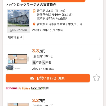
ハイツロックラージＡの賃貸物件
愛子駅 歩
5
分 （仙山線）
陸前落合駅 歩
36
分 （仙山線）
葛岡駅 歩
76
分 （仙山線）
宮城県仙台市青葉区愛子中央２丁目
2階建 / 29年5ヶ月 / 木造
すべての写真
駐車場あり
3.3
万円
（管理費1,300円）
不要
不要
敷
礼
2階 / 1K / 28.16㎡
お問い合わせ
（無料）
提供
3.2
万円
（管理費1,300円）