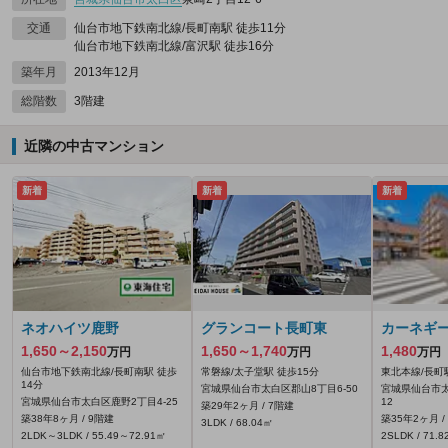
交通
仙台市地下鉄南北線/長町南駅 徒歩11分
仙台市地下鉄南北線/富沢駅 徒歩16分
築年月
2013年12月
総階数
3階建
近隣の中古マンション
新着
新着
新着
ネオハイツ鹿野
グランコート長町東
カーネギ
1,650～2,150
1,650～1,740
1,480
万円
万円
万円
仙台市地下鉄南北線/長町南駅 徒歩
常磐線/太子堂駅 徒歩15分
東北本線/長町
14分
宮城県仙台市太白区郡山8丁目6-50
宮城県仙台市太
宮城県仙台市太白区鹿野2丁目4-25
12
築29年2ヶ月 / 7階建
築38年8ヶ月 / 9階建
築35年2ヶ月 /
3LDK / 68.04㎡
2LDK～3LDK / 55.49～72.91㎡
2SLDK / 71.