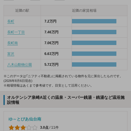
近隣の駅
近隣の家賃相場
長町
7.2万円
長町一丁目
7.46万円
長町南
7.06万円
富沢
6.63万円
八木山動物公園
5.72万円
※このデータは「ニフティ不動産」に掲載されている物件を元に算出したものです。
(2026年8月6日現在)
※相場情報はあくまで参考値です。目安として活用ください。
オルテンシア泉崎A近くの温泉・スーパー銭湯・銭湯など温浴施
設情報
ゆ～とぴあ仙台南
3.0点
/
11件