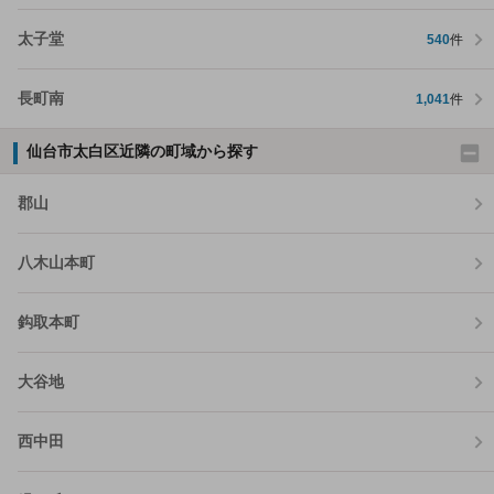
太子堂
540
件
長町南
1,041
件
仙台市太白区近隣の町域から探す
郡山
八木山本町
鈎取本町
大谷地
西中田