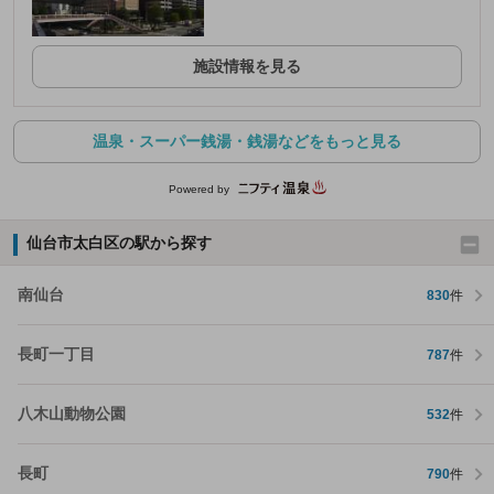
施設情報を見る
温泉・スーパー銭湯・銭湯などをもっと見る
Powered by
仙台市太白区の駅から探す
南仙台
830
件
長町一丁目
787
件
八木山動物公園
532
件
長町
790
件