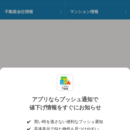
不動産会社情報
マンション情報
アプリならプッシュ通知で
値下げ情報をすぐにお知らせ
対応機種
個人情報保護ポリシー
利用規約
運営会社
✔️
買い時を逃さない便利なプッシュ通知
ヘルプ・お問い合わせ
採用情報
✔️
高速表示で似た物件も見つけやすい