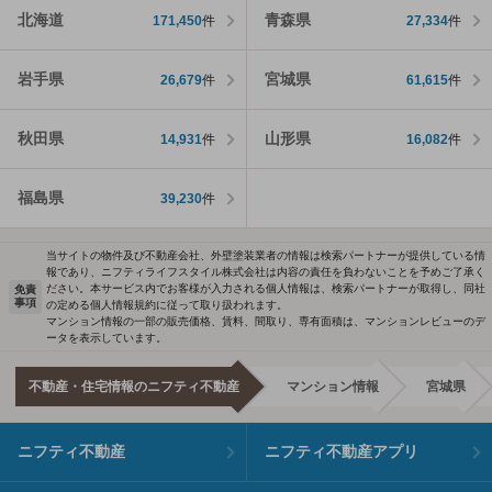
北海道
青森県
171,450
件
27,334
件
岩手県
宮城県
26,679
件
61,615
件
秋田県
山形県
14,931
件
16,082
件
福島県
39,230
件
当サイトの物件及び不動産会社、外壁塗装業者の情報は検索パートナーが提供している情
報であり、ニフティライフスタイル株式会社は内容の責任を負わないことを予めご了承く
ださい。本サービス内でお客様が入力される個人情報は、検索パートナーが取得し、同社
免責
事項
の定める個人情報規約に従って取り扱われます。
マンション情報の一部の販売価格、賃料、間取り、専有面積は、マンションレビューのデ
ータを表示しています。
不動産・住宅情報のニフティ不動産
マンション情報
宮城県
ニフティ不動産
ニフティ不動産アプリ