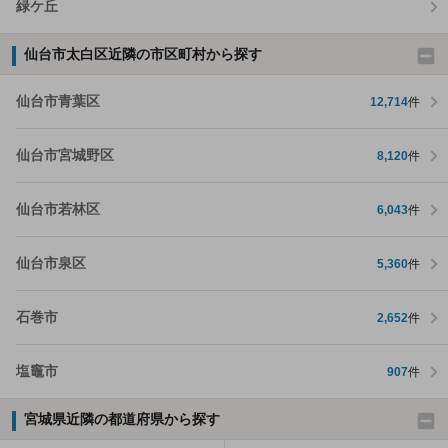
緑ケ丘
仙台市太白区近隣の市区町村から探す
仙台市青葉区
12,714
件
仙台市宮城野区
8,120
件
仙台市若林区
6,043
件
仙台市泉区
5,360
件
石巻市
2,652
件
塩竈市
907
件
宮城県近隣の都道府県から探す