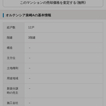
このマンションの売却価格を査定する（無料）
オルテンシア泉崎Aの基本情報
総戸数
12戸
階建
3階建
構造
－
主方位
－
土地権利
－
用途地域
－
新築分譲
－
時の売主
施工会社
－