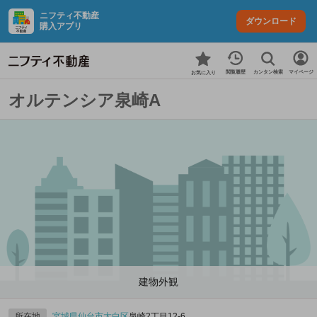
ニフティ不動産
ダウンロード
購入アプリ
カンタン検索
閲覧履歴
マイページ
お気に入り
オルテンシア泉崎A
建物外観
所在地
宮城県
仙台市太白区
泉崎2丁目12-6