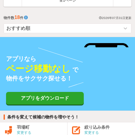
全1ページ
18
物件数
件
2026年07月31日
更新
アプリなら
ページ移動なし
で
物件をサクサク探せる！
アプリをダウンロード
条件を変えて候補の物件を増やそう！
羽場町
絞り込み条件
変更する
変更する