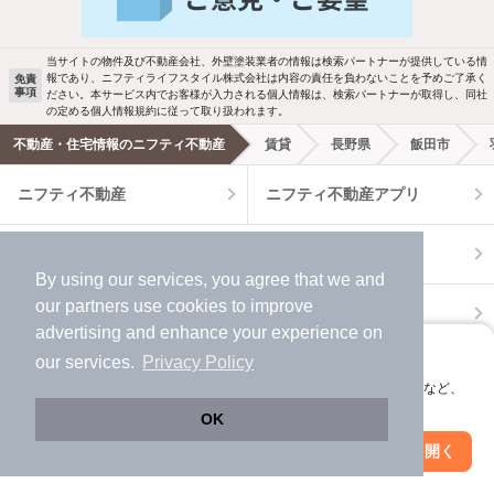
駐車場あり
ペット相談
当サイトの物件及び不動産会社、外壁塗装業者の情報は検索パートナーが提供している情
報であり、ニフティライフスタイル株式会社は内容の責任を負わないことを予めご了承く
免責
事項
ださい。本サービス内でお客様が入力される個人情報は、検索パートナーが取得し、同社
洗濯機置場あり
独立洗面台
の定める個人情報規約に従って取り扱われます。
不動産・住宅情報のニフティ不動産
賃貸
長野県
飯田市
エアコンあり
都市ガス
ニフティ不動産
ニフティ不動産アプリ
温水洗浄便座
オートロック
＼Because／ ニフティ不動産
コンロ2口以上
追焚き機能
By using our services, you agree that we and
our
partners
use cookies to improve
賃貸
TV付インターホン
角部屋
advertising and enhance your experience on
アプリに切り替えて、サクサクお部屋探し
our services.
Privacy Policy
新着のみ
インターネット無料
月極駐車場
賃貸事務所・賃貸オフィス
貸店舗・店舗賃貸
会員登録なしですぐ使える。マップ検索やお気に入り保存など、
アプリ限定の便利な機能が使えます！
貸し倉庫
OK
該当件数:
物件一覧に反映
Web版で続行
アプリを開く
18
件
市区町村を変更
絞り込み条件を変更
新築一戸建て
新築マンション