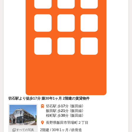
切石駅より徒歩17分 築30年1ヶ月 2階建の賃貸物件
切石駅 歩
17
分 （飯田線）
飯田駅 歩
21
分 （飯田線）
桜町駅 歩
30
分 （飯田線）
長野県飯田市羽場町２丁目
2階建 / 30年1ヶ月 / 鉄骨造
すべての写真