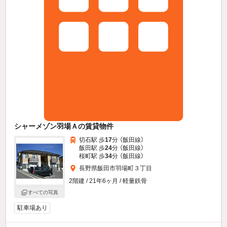
シャーメゾン羽場Ａの賃貸物件
切石駅 歩
17
分 （飯田線）
飯田駅 歩
24
分 （飯田線）
桜町駅 歩
34
分 （飯田線）
長野県飯田市羽場町３丁目
2階建 / 21年6ヶ月 / 軽量鉄骨
すべての写真
駐車場あり