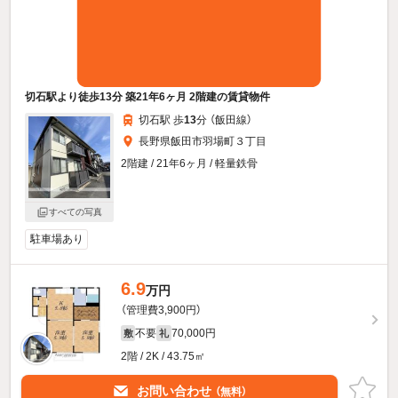
切石駅より徒歩13分 築21年6ヶ月 2階建の賃貸物件
切石駅 歩
13
分 （飯田線）
長野県飯田市羽場町３丁目
2階建 / 21年6ヶ月 / 軽量鉄骨
すべての写真
駐車場あり
6.9
万円
（管理費3,900円）
不要
70,000円
敷
礼
2階 / 2K / 43.75㎡
お問い合わせ
（無料）