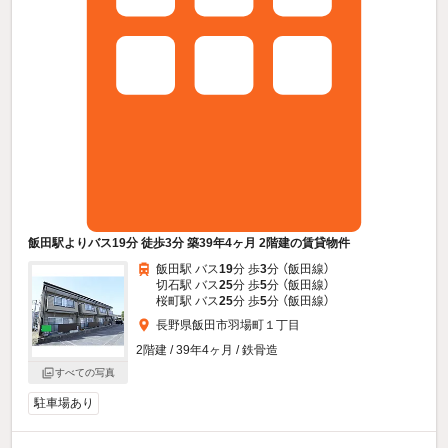
飯田駅よりバス19分 徒歩3分 築39年4ヶ月 2階建の賃貸物件
飯田駅 バス
19
分 歩
3
分 （飯田線）
切石駅 バス
25
分 歩
5
分 （飯田線）
桜町駅 バス
25
分 歩
5
分 （飯田線）
長野県飯田市羽場町１丁目
2階建 / 39年4ヶ月 / 鉄骨造
すべての写真
駐車場あり