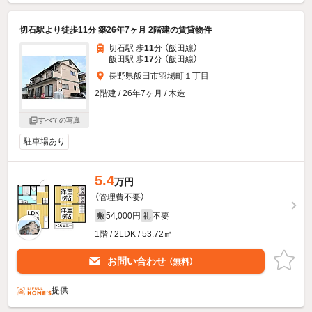
切石駅より徒歩11分 築26年7ヶ月 2階建の賃貸物件
切石駅 歩
11
分 （飯田線）
飯田駅 歩
17
分 （飯田線）
長野県飯田市羽場町１丁目
2階建 / 26年7ヶ月 / 木造
すべての写真
駐車場あり
5.4
万円
（管理費不要）
54,000円
不要
敷
礼
1階 / 2LDK / 53.72㎡
お問い合わせ
（無料）
提供