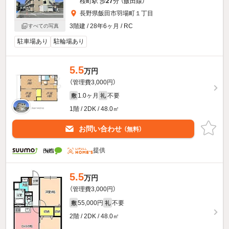
桜町駅 歩
27
分 （飯田線）
長野県飯田市羽場町１丁目
3階建 / 28年6ヶ月 / RC
すべての写真
駐車場あり
駐輪場あり
5.5
万円
（管理費3,000円）
1.0ヶ月
不要
敷
礼
1階 / 2DK / 48.0㎡
お問い合わせ
（無料）
提供
5.5
万円
（管理費3,000円）
55,000円
不要
敷
礼
2階 / 2DK / 48.0㎡