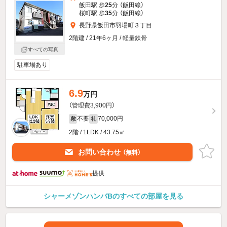
飯田駅 歩
25
分 （飯田線）
桜町駅 歩
35
分 （飯田線）
長野県飯田市羽場町３丁目
2階建 / 21年6ヶ月 / 軽量鉄骨
すべての写真
駐車場あり
6.9
万円
（管理費3,900円）
不要
70,000円
敷
礼
2階 / 1LDK / 43.75㎡
お問い合わせ
（無料）
提供
シャーメゾンハンバBのすべての部屋を見る