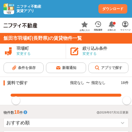
ニフティ不動産
ダウンロード
賃貸アプリ
お知らせ
閲覧履歴
マイページ
お気に入り
飯田市羽場町(長野県)の賃貸物件一覧
羽場町
絞り込み条件
変更する
変更する
条件を保存
新着通知
アプリで探す
賃料で探す
指定なし
〜
指定なし
18
件
指定した賃料で絞り込む
18
物件数
件
2026年07月31日
更新