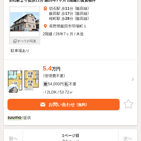
切石駅より徒歩11分 築26年7ヶ月 2階建の賃貸物件
切石駅 歩
11
分 （飯田線）
飯田駅 歩
17
分 （飯田線）
桜町駅 歩
28
分 （飯田線）
長野県飯田市羽場町１
2階建 / 26年7ヶ月 / 木造
すべての写真
駐車場あり
5.4
万円
（管理費不要）
54,000円
不要
敷
礼
- / 2LDK / 53.72㎡
お問い合わせ
（無料）
提供
1ページ目
前へ
次へ