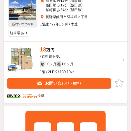
切石駅 歩
15
分 （飯田線）
飯田駅 歩
19
分 （飯田線）
桜町駅 歩
34
分 （飯田線）
長野県飯田市羽場町２丁目
1階建 / 29年1ヶ月 / 木造
すべての写真
駐車場あり
13
万円
（管理費不要）
3.0ヶ月
1.0ヶ月
敷
礼
1階 / 2LDK / 139.19㎡
お問い合わせ
（無料）
提供