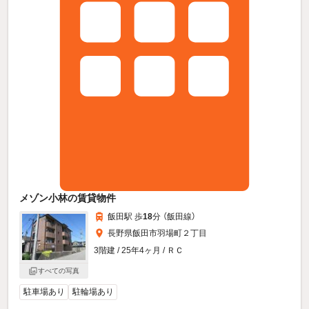
メゾン小林の賃貸物件
飯田駅 歩
18
分 （飯田線）
長野県飯田市羽場町２丁目
3階建 / 25年4ヶ月 / ＲＣ
すべての写真
駐車場あり
駐輪場あり