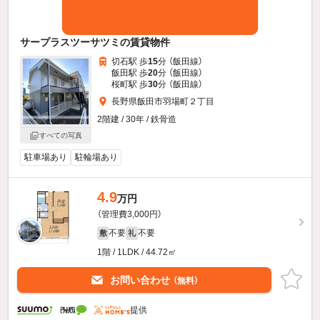
サープラスツーサツミの賃貸物件
切石駅 歩
15
分 （飯田線）
飯田駅 歩
20
分 （飯田線）
桜町駅 歩
30
分 （飯田線）
長野県飯田市羽場町２丁目
2階建 / 30年 / 鉄骨造
すべての写真
駐車場あり
駐輪場あり
4.9
万円
（管理費3,000円）
不要
不要
敷
礼
1階 / 1LDK / 44.72㎡
お問い合わせ
（無料）
提供