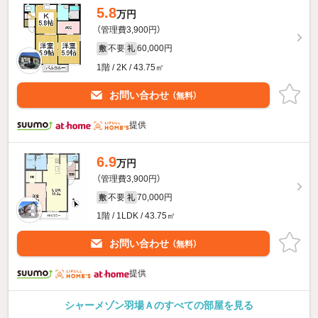
5.8
万円
（管理費3,900円）
不要
60,000円
敷
礼
1階 / 2K / 43.75㎡
お問い合わせ
（無料）
提供
6.9
万円
（管理費3,900円）
不要
70,000円
敷
礼
1階 / 1LDK / 43.75㎡
お問い合わせ
（無料）
提供
シャーメゾン羽場Ａのすべての部屋を見る