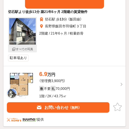
切石駅より徒歩13分 築21年6ヶ月 2階建の賃貸物件
切石駅 歩
13
分 （飯田線）
長野県飯田市羽場町３丁目
2階建 / 21年6ヶ月 / 軽量鉄骨
すべての写真
駐車場あり
6.9
万円
（管理費3,900円）
不要
70,000円
敷
礼
1階 / 2K / 43.75㎡
お問い合わせ
（無料）
提供