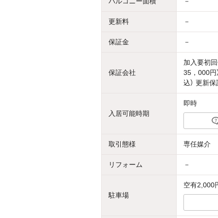
バルコニー面積
－
更新料
－
保証金
－
加入要初回
保証会社
35，000
込） 更新保
即時
入居可能時期
取引態様
専任媒介
リフォーム
－
空有2,000
駐車場