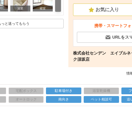
玄関
リビング/ダイニング
浴室
寝室
お気に入り
もっと送ってもらう
携帯・スマートフォ
URLをス
株式会社センデン エイブルネ
ク須坂店
情報
宅配ボックス
駐車場付き
浴室乾燥機
上
オートロック
南向き
ペット相談可
追