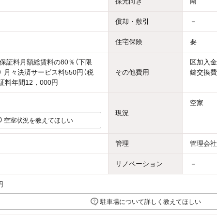
採光向き
南
償却・敷引
－
住宅保険
要
保証料月額総賃料の80％（下限
区加入金
円） 月々決済サービス料550円（税
その他費用
鍵交換費
証料年間12，000円
空家
現況
空室状況を教えてほしい
管理
管理会社
リノベーション
－
円
駐車場について詳しく教えてほしい