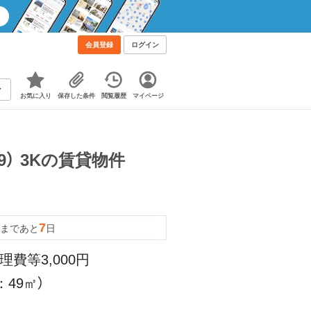
会員登録
ログイン
お気に入り
保存した条件
閲覧履歴
マイページ
9） 3Kの賃貸物件
7
まであと
日
理費等3,000円
49㎡）