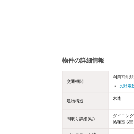
物件の詳細情報
利用可能駅
交通機関
長野電
木造
建物構造
ダイニングキ
間取り詳細(帖)
帖和室 6畳