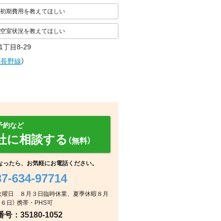
初期費用を教えてほしい
空室状況を教えてほしい
丁目8-29
電長野線
）
予約など
社に相談する
（無料）
なったら、お気軽にお電話ください。
37-634-97714
：毎週火曜日 ８月３日臨時休業、夏季休暇８月
玄関
浴室
浴室
６日） 携帯・PHS可
：35180-1052