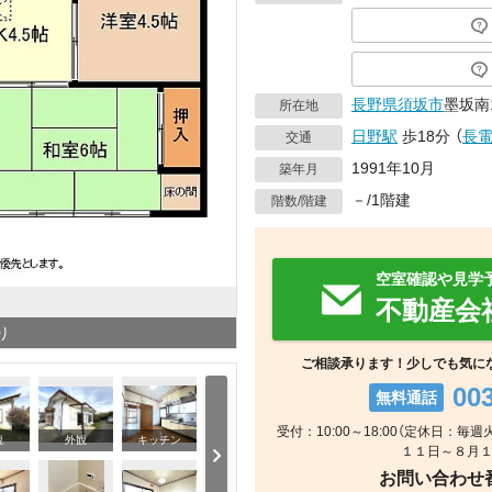
長野県
須坂市
墨坂南1
所在地
日野駅
歩18分
（
長
交通
1991年10月
築年月
－/1階建
階数/階建
空室確認や見学
不動産会
り
ご相談承ります！少しでも気に
00
無料通話
受付：10:00～18:00（定休日
観
外観
キッチン
１１日～８月１
お問い合わせ番号