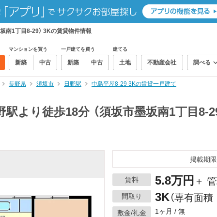
坂南1丁目8-29） 3Kの賃貸物件情報
マンションを買う
一戸建てを買う
建てる
新築
中古
新築
中古
土地
不動産会社
調べる
長野県
須坂市
日野駅
中島平屋8-29 3Kの賃貸一戸建て
日野駅より徒歩18分 （須坂市墨坂南1丁目8-2
掲載期限
5.8万円
賃料
＋ 管
3K
間取り
（専有面積：
1ヶ月 / 無
敷金/礼金