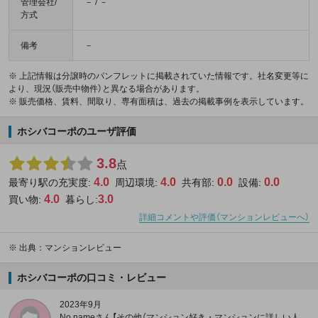
管理会社/
－ / －
方式
備考
－
※ 上記情報は分譲時のパンフレットに掲載されていた情報です。社名変更等に
より、現況（販売中物件）と異なる場合があります。
※ 販売価格、賃料、間取り、専有面積は、過去の掲載事例を表示しています。
ホシバコーポのユーザ評価
3.8
点
4.0
4.0
0.0
0.0
最寄り駅の充実度:
周辺環境:
共有部:
設備:
4.0
3.0
買い物:
暮らし:
詳細コメントや評価（マンションレビューへ）
※
出典：マンションレビュー
ホシバコーポの口コミ・レビュー
2023年9月
No nameさん【その他（マンション好き・マンションに詳しい人