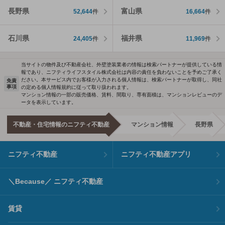
長野県
富山県
52,644
件
16,664
件
石川県
福井県
24,405
件
11,969
件
当サイトの物件及び不動産会社、外壁塗装業者の情報は検索パートナーが提供している情
報であり、ニフティライフスタイル株式会社は内容の責任を負わないことを予めご了承く
ださい。本サービス内でお客様が入力される個人情報は、検索パートナーが取得し、同社
免責
事項
の定める個人情報規約に従って取り扱われます。
マンション情報の一部の販売価格、賃料、間取り、専有面積は、マンションレビューのデ
ータを表示しています。
不動産・住宅情報のニフティ不動産
マンション情報
長野県
ニフティ不動産
ニフティ不動産アプリ
＼Because／ ニフティ不動産
賃貸