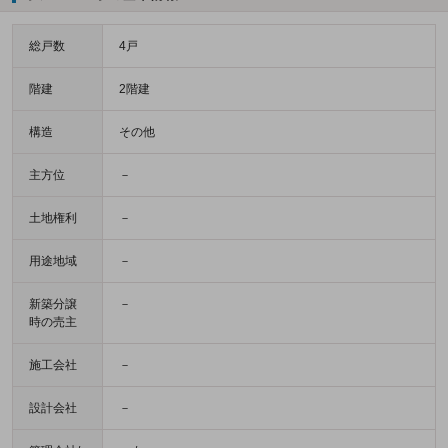
総戸数
4戸
階建
2階建
構造
その他
主方位
－
土地権利
－
用途地域
－
新築分譲
－
時の売主
施工会社
－
設計会社
－