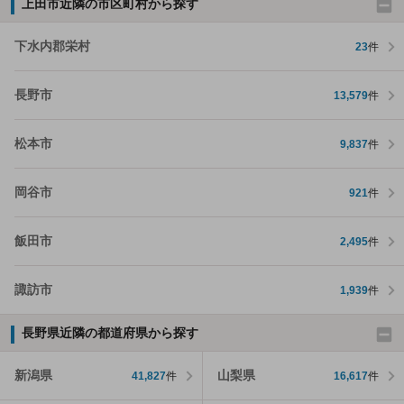
上田市近隣の市区町村から探す
下水内郡栄村
23
件
長野市
13,579
件
松本市
9,837
件
岡谷市
921
件
飯田市
2,495
件
諏訪市
1,939
件
長野県近隣の都道府県から探す
新潟県
山梨県
41,827
件
16,617
件