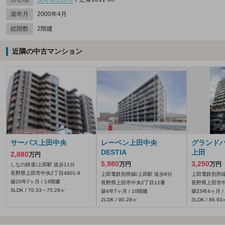
築年月
2000年4月
総階数
2階建
近隣の中古マンション
サーパス上田中央
レーベン上田中央
グランド
DESTIA
上田
2,880
万円
5,980
3,250
万円
万円
しなの鉄道/上田駅 徒歩11分
長野県上田市中央2丁目4801‐9
上田電鉄別所線/上田駅 徒歩8分
上田電鉄別所線
築20年7ヶ月 / 14階建
長野県上田市中央2丁目12番
長野県上田市中
3LDK / 70.33～75.29㎡
築4年7ヶ月 / 10階建
築23年4ヶ月 /
2LDK / 90.28㎡
3LDK / 86.93