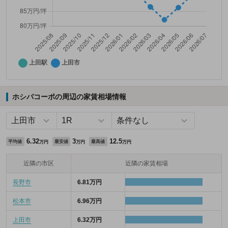
ホシバコーポの周辺の家賃相場情報
6.32
3
12.5
平均値
最安値
最高値
万円
万円
万円
近隣の市区
近隣の家賃相場
長野市
6.81万円
松本市
6.96万円
上田市
6.32万円