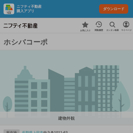
ニフティ不動産
ダウンロード
購入アプリ
カンタン検索
閲覧履歴
マイページ
お気に入り
ホシバコーポ
建物外観
所在地
長野県
上田市
中之条1011‐63