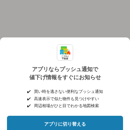
アプリならプッシュ通知で
値下げ情報をすぐにお知らせ
対応機種
個人情報保護ポリシー
利用規約
運営会社
✔️
買い時を逃さない便利なプッシュ通知
ヘルプ・お問い合わせ
採用情報
✔️
高速表示で似た物件も見つけやすい
✔️
周辺相場がひと目でわかる地図検索
アプリに切り替える
©NIFTY Lifestyle Co., Ltd.