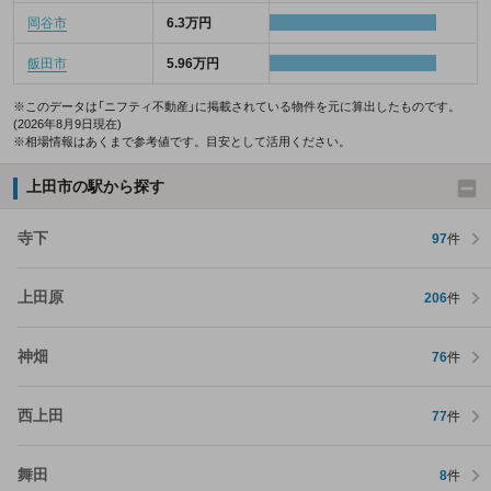
岡谷市
6.3万円
飯田市
5.96万円
※このデータは「ニフティ不動産」に掲載されている物件を元に算出したものです。
(2026年8月9日現在)
※相場情報はあくまで参考値です。目安として活用ください。
上田市の駅から探す
寺下
97
件
上田原
206
件
神畑
76
件
西上田
77
件
舞田
8
件