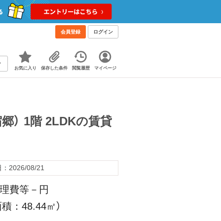
会員登録
ログイン
お気に入り
保存した条件
閲覧履歴
マイページ
） 1階 2LDKの賃貸
2026/08/21
管理費等－円
積：48.44㎡）