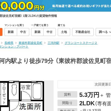
郡波佐見町宿郷） 1階 2LDKの賃貸物件情報
マンションを買う
一戸建てを買う
建てる
新築
中古
新築
中古
土地
不動産会社
調べる
長崎県
東彼杵郡波佐見町
三河内駅
グランコートステージ２
賃貸マンション・アパート
内駅より徒歩79分 （東彼杵郡波佐見町宿郷
次回更新日：
5.3万円
賃料
＋ 
2LDK
間取り
（専有面
－円 / 5.3万円