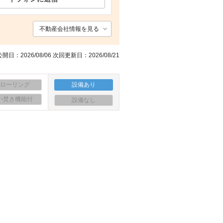
間取り図
面設備
その他設備
玄関
不動産会社情報を見る
開日：2026/08/06 次回更新日：2026/08/21
フローリング
設備あり
い焚き機能付
設備なし