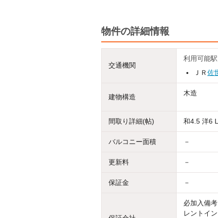
物件の詳細情報
利用可能駅
交通機関
ＪＲ
佐
木造
建物構造
間取り詳細(帖)
和4.5 洋6 
バルコニー面積
－
更新料
－
保証金
－
必加入備考
レントイン