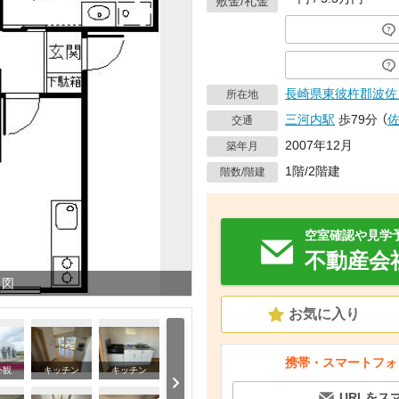
敷金/礼金
長崎県
東彼杵郡波佐
所在地
三河内駅
歩79分
（
交通
2007年12月
築年月
1階/2階建
階数/階建
空室確認や見学
不動産会
り図
お気に入り
携帯・スマートフォ
外観
キッチン
キッチン
URLをス