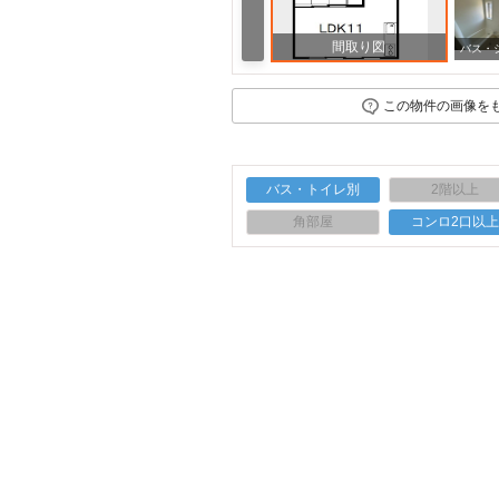
間取り図
その他設備
玄関
この物件の画像を
バス・トイレ別
2階以上
角部屋
コンロ2口以