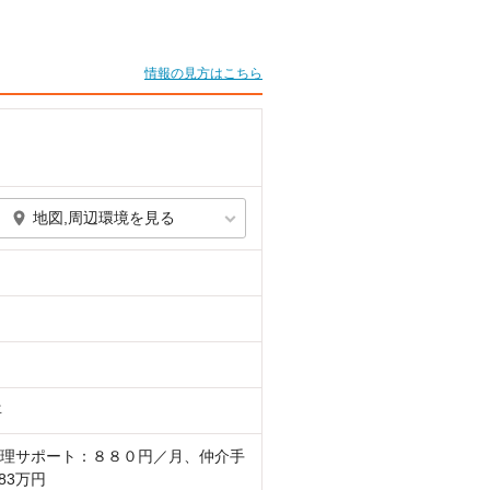
情報の見方はこちら
地図,周辺環境を見る
年
理サポート：８８０円／月、仲介手
83万円