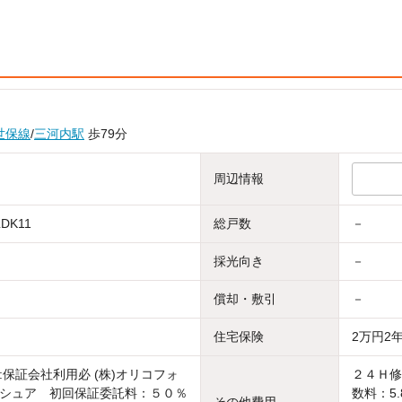
世保線
/
三河内駅
歩79分
周辺情報
LDK11
総戸数
－
採光向き
－
償却・敷引
－
住宅保険
2万円2
:保証会社利用必 (株)オリコフォ
２４Ｈ修
シュア 初回保証委託料：５０％
数料：5.