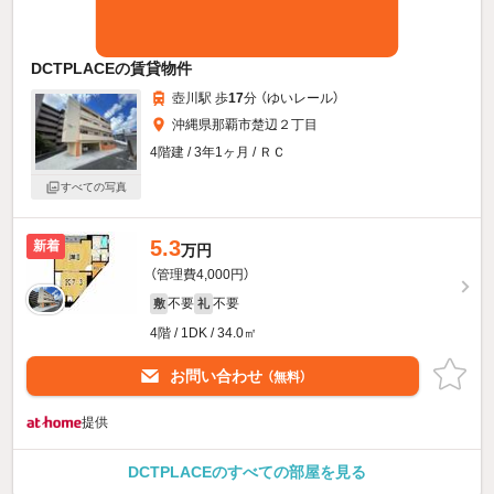
DCTPLACEの賃貸物件
壺川駅 歩
17
分 （ゆいレール）
沖縄県那覇市楚辺２丁目
4階建 / 3年1ヶ月 / ＲＣ
すべての写真
5.3
新着
万円
（管理費4,000円）
不要
不要
敷
礼
4階 / 1DK / 34.0㎡
お問い合わせ
（無料）
提供
DCTPLACEのすべての部屋を見る