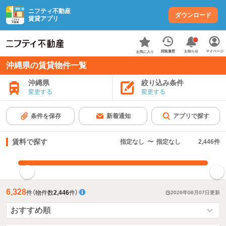
ニフティ不動産
ダウンロード
賃貸アプリ
お知らせ
閲覧履歴
マイページ
お気に入り
沖縄県の賃貸物件一覧
沖縄県
絞り込み条件
変更する
変更する
条件を保存
新着通知
アプリで探す
賃料で探す
指定なし
〜
指定なし
2,446
件
指定した賃料で絞り込む
6,328
件
（物件数
2,446
件）
2026年08月07日
更新