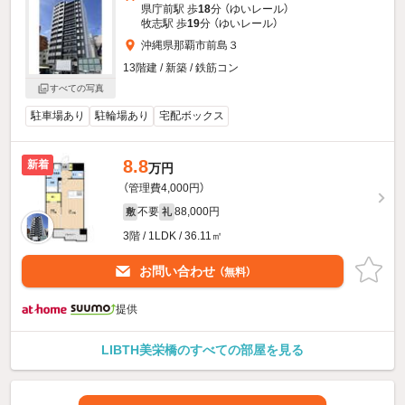
県庁前駅 歩
18
分 （ゆいレール）
牧志駅 歩
19
分 （ゆいレール）
沖縄県那覇市前島３
13階建 / 新築 / 鉄筋コン
すべての写真
駐車場あり
駐輪場あり
宅配ボックス
8.8
新着
万円
（管理費4,000円）
不要
88,000円
敷
礼
3階 / 1LDK / 36.11㎡
お問い合わせ
（無料）
提供
LIBTH美栄橋のすべての部屋を見る