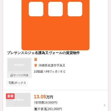
プレサンスロジェ名護為又ヴォールの賃貸物件
沖縄県名護市字為又
10階建 / 4年7ヶ月 / ＲＣ
すべての写真
宅配ボックス
13.05
新着
万円
（管理費19,500円）
不要
261,000円
敷
礼