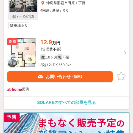
沖縄県那覇市田原１丁目
4階建 / 新築 / ＲＣ
すべての写真
駐車場あり
12.9
新着
万円
（管理費不要）
1.0ヶ月
不要
敷
礼
3階 / 2LDK / 60.9㎡
お問い合わせ
（無料）
提供
SOLAREのすべての部屋を見る