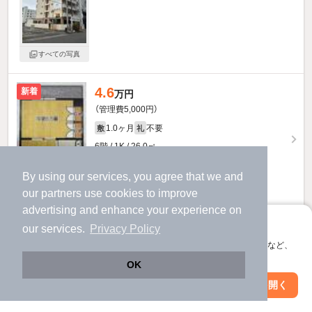
すべての写真
4.6
新着
万円
（管理費5,000円）
1.0ヶ月
不要
敷
礼
6階 / 1K / 26.0㎡
By using our services, you agree that we and
our
partners
use cookies to improve
advertising and enhance your experience on
お問い合わせ
（無料）
アプリに切り替えて、サクサクお部屋探し
our services.
Privacy Policy
会員登録なしですぐ使える。マップ検索やお気に入り保存など、
提供
アプリ限定の便利な機能が使えます！
OK
グレイスヒラタ５０５のすべての部屋を見る
Web版で続行
アプリを開く
駅・沿線を変更
絞り込み条件を変更