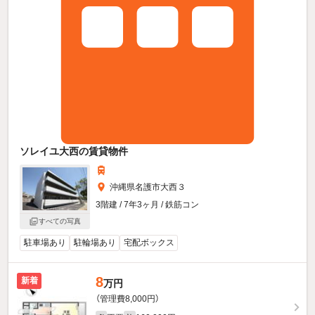
ソレイユ大西の賃貸物件
沖縄県名護市大西３
3階建 / 7年3ヶ月 / 鉄筋コン
すべての写真
駐車場あり
駐輪場あり
宅配ボックス
8
新着
万円
（管理費8,000円）