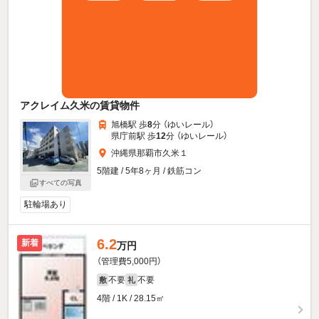
アクレイム久米の賃貸物件
旭橋駅 歩
8
分 （ゆいレール）
県庁前駅 歩
12
分 （ゆいレール）
沖縄県那覇市久米１
5階建 / 5年8ヶ月 / 鉄筋コン
すべての写真
駐輪場あり
6.2
新着
万円
（管理費5,000円）
不要
不要
敷
礼
4階 / 1K / 28.15㎡