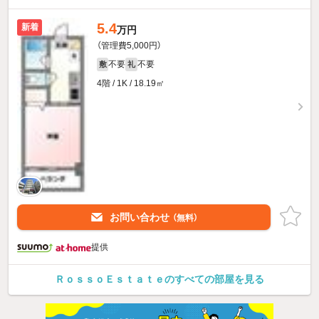
5.4
新着
万円
（管理費5,000円）
不要
不要
敷
礼
4階 / 1K / 18.19㎡
お問い合わせ
（無料）
提供
ＲｏｓｓｏＥｓｔａｔｅのすべての部屋を見る