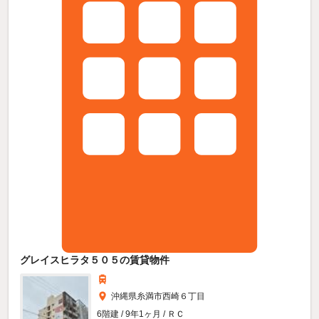
グレイスヒラタ５０５の賃貸物件
沖縄県糸満市西崎６丁目
6階建 / 9年1ヶ月 / ＲＣ