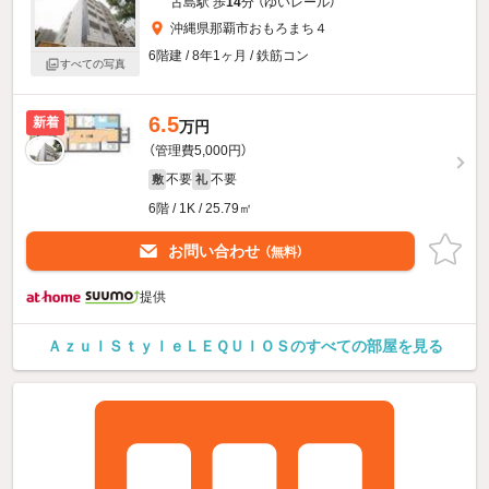
古島駅 歩
14
分 （ゆいレール）
沖縄県那覇市おもろまち４
6階建 / 8年1ヶ月 / 鉄筋コン
すべての写真
6.5
新着
万円
（管理費5,000円）
不要
不要
敷
礼
6階 / 1K / 25.79㎡
お問い合わせ
（無料）
提供
ＡｚｕｌＳｔｙｌｅＬＥＱＵＩＯＳのすべての部屋を見る