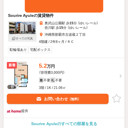
Sourire Ayuleの賃貸物件
奥武山公園駅 歩
15
分 （ゆいレール）
壺川駅 歩
15
分 （ゆいレール）
沖縄県那覇市古波蔵２丁目
すべての写真
4階建 / 2年8ヶ月 / ＲＣ
駐輪場あり
宅配ボックス
5.2
新着
万円
（管理費3,000円）
不要
不要
敷
礼
3階 / 1K / 21.06㎡
お問い合わせ
（無料）
提供
Sourire Ayuleのすべての部屋を見る