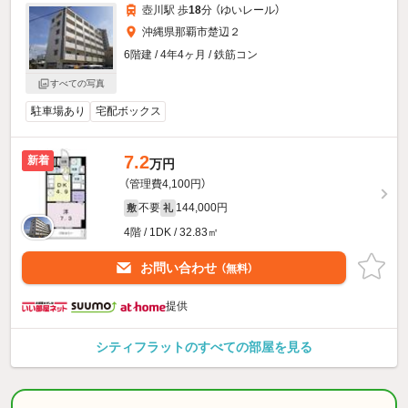
壺川駅 歩
18
分 （ゆいレール）
沖縄県那覇市楚辺２
6階建 / 4年4ヶ月 / 鉄筋コン
すべての写真
駐車場あり
宅配ボックス
7.2
新着
万円
（管理費4,100円）
不要
144,000円
敷
礼
4階 / 1DK / 32.83㎡
お問い合わせ
（無料）
提供
シティフラットのすべての部屋を見る