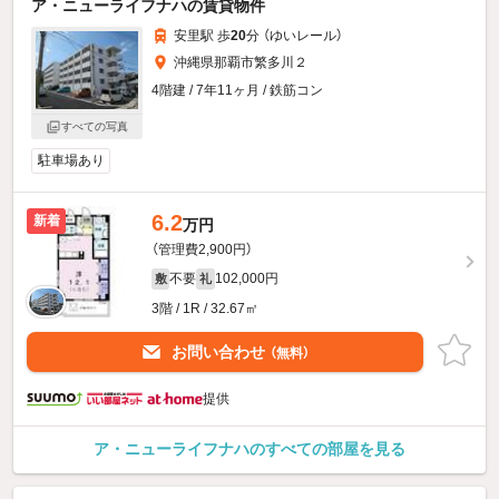
ア・ニューライフナハの賃貸物件
安里駅 歩
20
分 （ゆいレール）
沖縄県那覇市繁多川２
4階建 / 7年11ヶ月 / 鉄筋コン
すべての写真
駐車場あり
6.2
新着
万円
（管理費2,900円）
不要
102,000円
敷
礼
3階 / 1R / 32.67㎡
お問い合わせ
（無料）
提供
ア・ニューライフナハのすべての部屋を見る