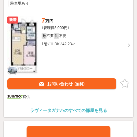
駐車場あり
7
新着
万円
（管理費3,000円）
不要
不要
敷
礼
1階 / 1LDK / 42.23㎡
お問い合わせ
（無料）
提供
ラヴィータガナハのすべての部屋を見る