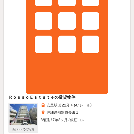
ＲｏｓｓｏＥｓｔａｔｅの賃貸物件
安里駅 歩
21
分 （ゆいレール）
沖縄県那覇市長田１
8階建 / 7年8ヶ月 / 鉄筋コン
すべての写真