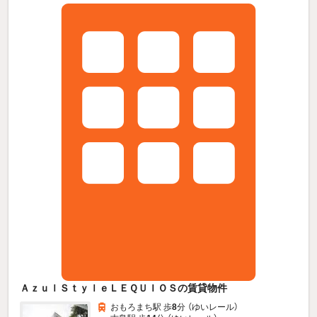
ＡｚｕｌＳｔｙｌｅＬＥＱＵＩＯＳの賃貸物件
おもろまち駅 歩
8
分 （ゆいレール）