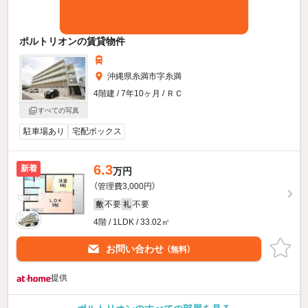
ポルトリオンの賃貸物件
沖縄県糸満市字糸満
4階建 / 7年10ヶ月 / ＲＣ
すべての写真
駐車場あり
宅配ボックス
6.3
新着
万円
（管理費3,000円）
不要
不要
敷
礼
4階 / 1LDK / 33.02㎡
お問い合わせ
（無料）
提供