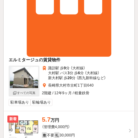
エルミタージュの賃貸物件
諏訪駅 歩
9
分 （大村線）
大村駅 バス
3
分 歩
6
分 （大村線）
新大村駅 歩
20
分 （西九新幹線
など
）
長崎県大村市古町1丁目640
2階建 / 12年9ヶ月 / 軽量鉄骨
すべての写真
駐車場あり
駐輪場あり
5.7
新着
万円
（管理費4,000円）
不要
30,000円
敷
礼