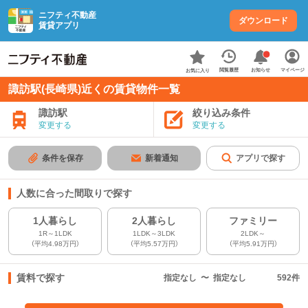
ニフティ不動産
ダウンロード
賃貸アプリ
お知らせ
閲覧履歴
マイページ
お気に入り
諏訪駅(長崎県)近くの賃貸物件一覧
諏訪駅
絞り込み条件
変更する
変更する
条件を保存
新着通知
アプリで探す
人数に合った間取りで探す
1人暮らし
2人暮らし
ファミリー
1R～1LDK
1LDK～3LDK
2LDK～
（平均4.98万円）
（平均5.57万円）
（平均5.91万円）
賃料で探す
指定なし
〜
指定なし
592
件