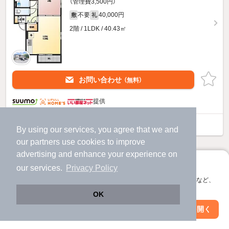
（管理費3,500円）
不要
40,000円
敷
礼
2階 / 1LDK / 40.43㎡
お問い合わせ
（無料）
提供
スカイコート 大村 Bのすべての部屋を見る
By using our services, you agree that we and
our
partners
use cookies to improve
他の人はこんな条件で絞り込んでいます！
advertising and enhance your experience on
アプリに切り替えて、サクサクお部屋探し
our services.
Privacy Policy
人気のこだわり条件
会員登録なしですぐ使える。マップ検索やお気に入り保存など、
バス・トイレ別
2階以上
アプリ限定の便利な機能が使えます！
OK
Web版で続行
アプリを開く
駐車場あり
ペット相談
駅・沿線を変更
絞り込み条件を変更