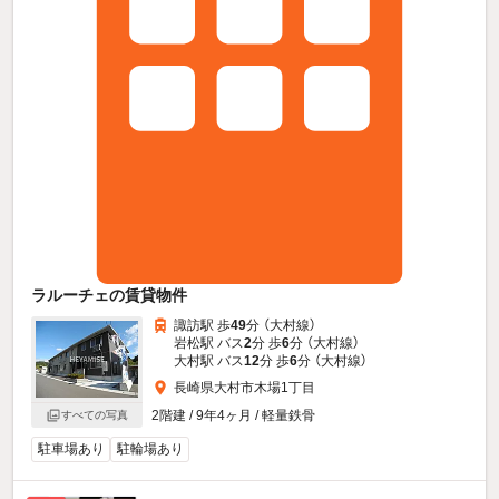
ラルーチェの賃貸物件
諏訪駅 歩
49
分 （大村線）
岩松駅 バス
2
分 歩
6
分 （大村線）
大村駅 バス
12
分 歩
6
分 （大村線）
長崎県大村市木場1丁目
2階建 / 9年4ヶ月 / 軽量鉄骨
すべての写真
駐車場あり
駐輪場あり