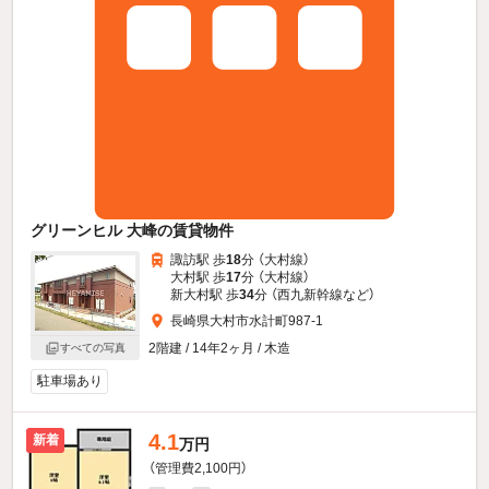
グリーンヒル 大峰の賃貸物件
諏訪駅 歩
18
分 （大村線）
大村駅 歩
17
分 （大村線）
新大村駅 歩
34
分 （西九新幹線
など
）
長崎県大村市水計町987-1
2階建 / 14年2ヶ月 / 木造
すべての写真
駐車場あり
4.1
新着
万円
（管理費2,100円）