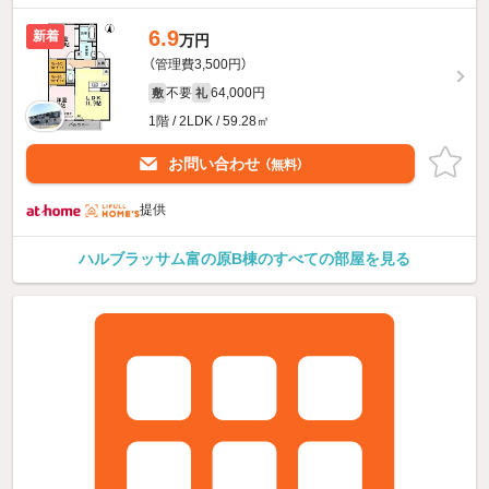
6.9
新着
万円
（管理費3,500円）
不要
64,000円
敷
礼
1階 / 2LDK / 59.28㎡
お問い合わせ
（無料）
提供
ハルブラッサム富の原B棟のすべての部屋を見る