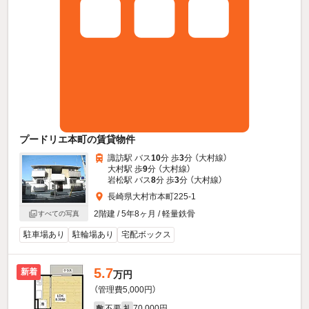
プードリエ本町の賃貸物件
諏訪駅 バス
10
分 歩
3
分 （大村線）
大村駅 歩
9
分 （大村線）
岩松駅 バス
8
分 歩
3
分 （大村線）
長崎県大村市本町225-1
2階建 / 5年8ヶ月 / 軽量鉄骨
すべての写真
駐車場あり
駐輪場あり
宅配ボックス
5.7
新着
万円
（管理費5,000円）
不要
70,000円
敷
礼