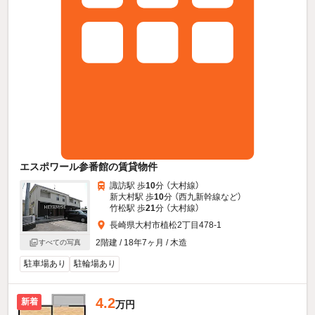
エスポワール参番館の賃貸物件
諏訪駅 歩
10
分 （大村線）
新大村駅 歩
10
分 （西九新幹線
など
）
竹松駅 歩
21
分 （大村線）
長崎県大村市植松2丁目478-1
2階建 / 18年7ヶ月 / 木造
すべての写真
駐車場あり
駐輪場あり
4.2
新着
万円