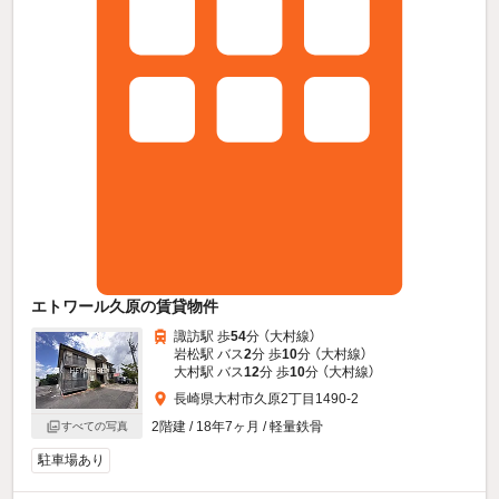
エトワール久原の賃貸物件
諏訪駅 歩
54
分 （大村線）
岩松駅 バス
2
分 歩
10
分 （大村線）
大村駅 バス
12
分 歩
10
分 （大村線）
長崎県大村市久原2丁目1490-2
2階建 / 18年7ヶ月 / 軽量鉄骨
すべての写真
駐車場あり