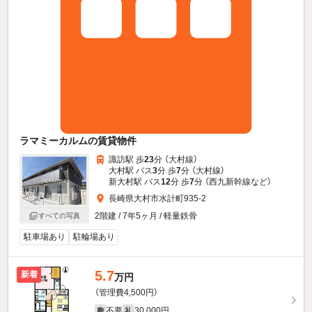
ラマミーカルムの賃貸物件
諏訪駅 歩
23
分 （大村線）
大村駅 バス
3
分 歩
7
分 （大村線）
新大村駅 バス
12
分 歩
7
分 （西九新幹線
など
）
長崎県大村市水計町935-2
2階建 / 7年5ヶ月 / 軽量鉄骨
すべての写真
駐車場あり
駐輪場あり
5.7
新着
万円
（管理費4,500円）
不要
30,000円
敷
礼