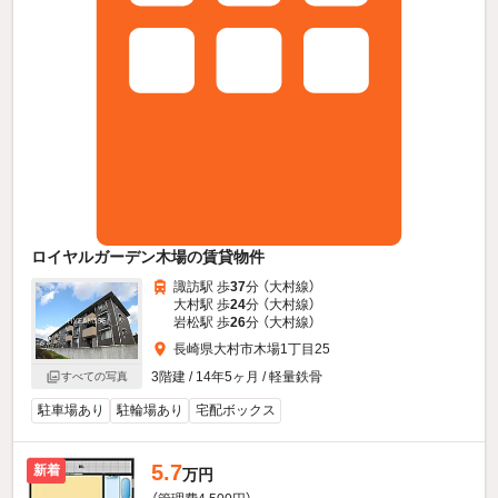
ロイヤルガーデン木場の賃貸物件
諏訪駅 歩
37
分 （大村線）
大村駅 歩
24
分 （大村線）
岩松駅 歩
26
分 （大村線）
長崎県大村市木場1丁目25
3階建 / 14年5ヶ月 / 軽量鉄骨
すべての写真
駐車場あり
駐輪場あり
宅配ボックス
5.7
新着
万円