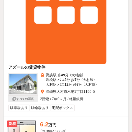
アズールの賃貸物件
諏訪駅 歩
49
分 （大村線）
岩松駅 バス
2
分 歩
7
分 （大村線）
大村駅 バス
12
分 歩
7
分 （大村線）
長崎県大村市木場1丁目1195-5
2階建 / 7年9ヶ月 / 軽量鉄骨
すべての写真
駐車場あり
駐輪場あり
宅配ボックス
6.2
新着
万円
（管理費4,500円）