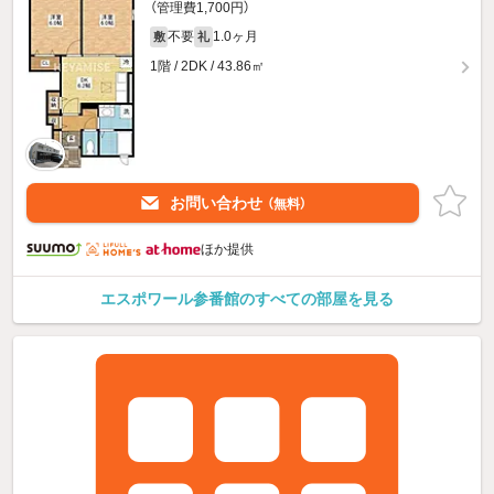
（管理費1,700円）
不要
1.0ヶ月
敷
礼
1階 / 2DK / 43.86㎡
お問い合わせ
（無料）
ほか提供
エスポワール参番館のすべての部屋を見る