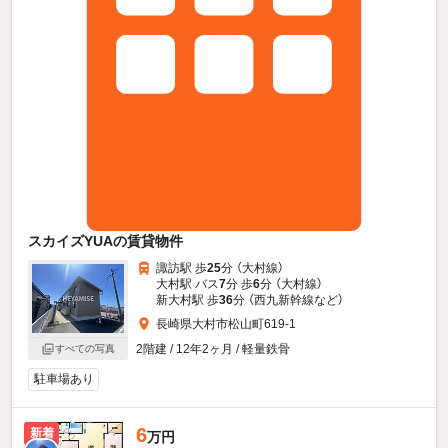
スカイズYUAの賃貸物件
諏訪駅 歩
25
分 （大村線）
大村駅 バス
7
分 歩
6
分 （大村線）
新大村駅 歩
36
分 （西九新幹線
など
）
長崎県大村市松山町619-1
2階建 / 12年2ヶ月 / 軽量鉄骨
すべての写真
駐車場あり
6
新着
万円