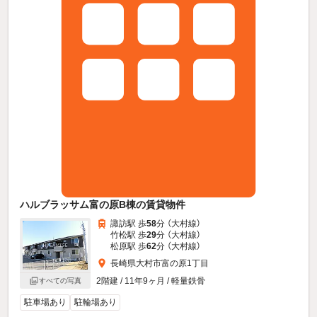
ハルブラッサム富の原B棟の賃貸物件
諏訪駅 歩
58
分 （大村線）
竹松駅 歩
29
分 （大村線）
松原駅 歩
62
分 （大村線）
長崎県大村市富の原1丁目
2階建 / 11年9ヶ月 / 軽量鉄骨
すべての写真
駐車場あり
駐輪場あり