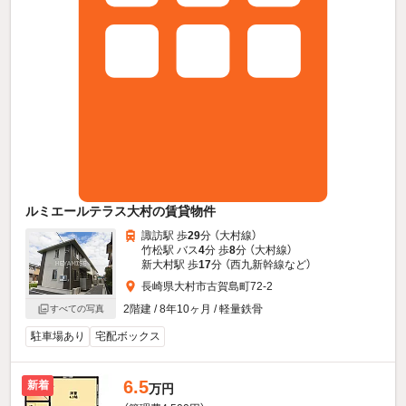
ルミエールテラス大村の賃貸物件
諏訪駅 歩
29
分 （大村線）
竹松駅 バス
4
分 歩
8
分 （大村線）
新大村駅 歩
17
分 （西九新幹線
など
）
長崎県大村市古賀島町72-2
2階建 / 8年10ヶ月 / 軽量鉄骨
すべての写真
駐車場あり
宅配ボックス
6.5
新着
万円