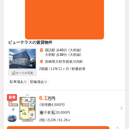
ビューテラスの賃貸物件
諏訪駅 歩
43
分 （大村線）
大村駅 歩
30
分 （大村線）
長崎県大村市徳泉川内町
2階建 / 12年11ヶ月 / 軽量鉄骨
すべての写真
駐車場あり
駐輪場あり
6.1
新着
万円
（管理費4,500円）
不要
20,000円
敷
礼
2階 / 2LDK / 61.28㎡