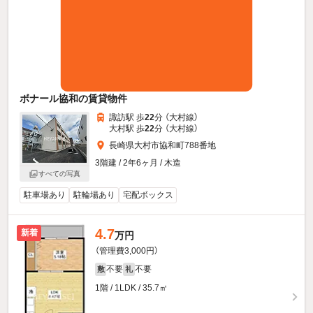
ボナール協和の賃貸物件
諏訪駅 歩
22
分 （大村線）
大村駅 歩
22
分 （大村線）
長崎県大村市協和町788番地
3階建 / 2年6ヶ月 / 木造
すべての写真
駐車場あり
駐輪場あり
宅配ボックス
4.7
新着
万円
（管理費3,000円）
不要
不要
敷
礼
1階 / 1LDK / 35.7㎡