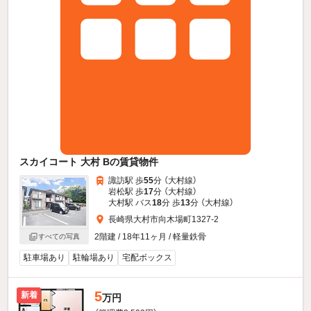
スカイコート 大村 Bの賃貸物件
諏訪駅 歩
55
分 （大村線）
岩松駅 歩
17
分 （大村線）
大村駅 バス
18
分 歩
13
分 （大村線）
長崎県大村市向木場町1327-2
2階建 / 18年11ヶ月 / 軽量鉄骨
すべての写真
駐車場あり
駐輪場あり
宅配ボックス
5
新着
万円