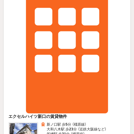
エクセルハイツ新口の賃貸物件
新ノ口駅 歩
5
分 （橿原線）
大和八木駅 歩
23
分 （近鉄大阪線
など
）