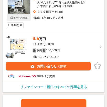
大和八木駅 歩
24
分 （近鉄大阪線
など
）
八木西口駅 歩
24
分 （橿原線）
奈良県橿原市新口町
2階建 / 6年10ヶ月 / 木造
すべての写真
駐車場あり
6.5
万円
（管理費3,000円）
不要
100,000円
敷
礼
2階 / 1LDK / 42.93㎡
お問い合わせ
（無料）
ほか提供
リファインコート新口のすべての部屋を見る