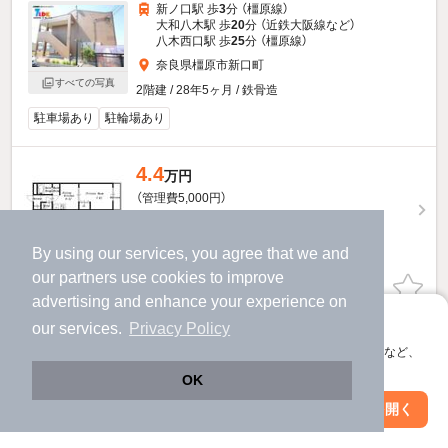
新ノ口駅 歩
3
分 （橿原線）
大和八木駅 歩
20
分 （近鉄大阪線
など
）
八木西口駅 歩
25
分 （橿原線）
奈良県橿原市新口町
すべての写真
2階建 / 28年5ヶ月 / 鉄骨造
駐車場あり
駐輪場あり
4.4
万円
（管理費5,000円）
不要
不要
敷
礼
2階 / 1DK / 29.7㎡
By using our services, you agree that we and
our
partners
use cookies to improve
お問い合わせ
（無料）
advertising and enhance your experience on
アプリに切り替えて、サクサクお部屋探し
our services.
Privacy Policy
提供
会員登録なしですぐ使える。マップ検索やお気に入り保存など、
アプリ限定の便利な機能が使えます！
アルカディアのすべての部屋を見る
OK
Web版で続行
アプリを開く
市区町村を変更
絞り込み条件を変更