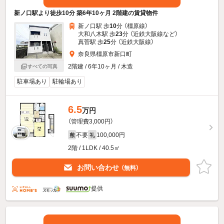
新ノ口駅より徒歩10分 築6年10ヶ月 2階建の賃貸物件
新ノ口駅 歩
10
分 （橿原線）
大和八木駅 歩
23
分 （近鉄大阪線
など
）
真菅駅 歩
25
分 （近鉄大阪線）
奈良県橿原市新口町
2階建 / 6年10ヶ月 / 木造
すべての写真
駐車場あり
駐輪場あり
6.5
万円
（管理費3,000円）
不要
100,000円
敷
礼
2階 / 1LDK / 40.5㎡
お問い合わせ
（無料）
提供