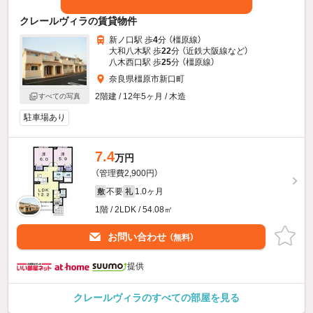
クレールヴィラの賃貸物件
新ノ口駅 歩
4
分 （橿原線）
大和八木駅 歩
22
分 （近鉄大阪線
など
）
八木西口駅 歩
25
分 （橿原線）
奈良県橿原市新口町
2階建 / 12年5ヶ月 / 木造
すべての写真
駐車場あり
7.4
万円
（管理費2,900円）
不要
1.0ヶ月
敷
礼
1階 / 2LDK / 54.08㎡
お問い合わせ
（無料）
提供
クレールヴィラのすべての部屋を見る