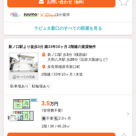
お問い合わせ
（無料）
ほか提供
ラピュタ新口のすべての部屋を見る
新ノ口駅より徒歩3分 築33年10ヶ月 2階建の賃貸物件
新ノ口駅 歩
3
分 （橿原線）
大和八木駅 歩
20
分 （近鉄大阪線
など
）
奈良県橿原市新口町
2階建 / 33年10ヶ月 / 木造
すべての写真
駐車場あり
駐輪場あり
3.5
万円
（管理費不要）
不要
2.0ヶ月
敷
礼
1階 / 3K / 46.28㎡