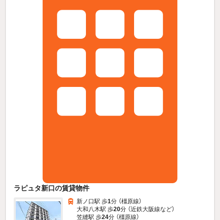
ラピュタ新口の賃貸物件
新ノ口駅 歩
1
分 （橿原線）
大和八木駅 歩
20
分 （近鉄大阪線
など
）
笠縫駅 歩
24
分 （橿原線）