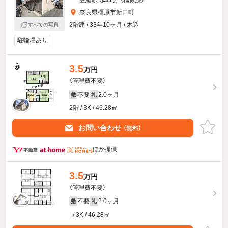
笠縫駅 歩
31
分 （橿原線）
奈良県橿原市新口町
2階建 / 33年10ヶ月 / 木造
すべての写真
駐輪場あり
3.5
万円
（管理費不要）
不要
2.0ヶ月
敷
礼
2階 / 3K / 46.28㎡
お問い合わせ
（無料）
ほか提供
3.5
万円
（管理費不要）
不要
2.0ヶ月
敷
礼
- / 3K / 46.28㎡