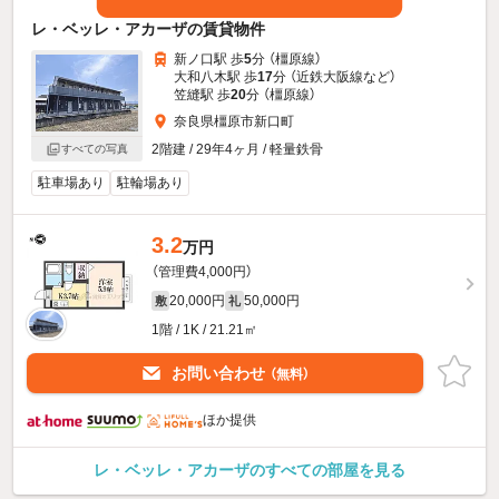
レ・ベッレ・アカーザの賃貸物件
新ノ口駅 歩
5
分 （橿原線）
大和八木駅 歩
17
分 （近鉄大阪線
など
）
笠縫駅 歩
20
分 （橿原線）
奈良県橿原市新口町
2階建 / 29年4ヶ月 / 軽量鉄骨
すべての写真
駐車場あり
駐輪場あり
3.2
万円
（管理費4,000円）
20,000円
50,000円
敷
礼
1階 / 1K / 21.21㎡
お問い合わせ
（無料）
ほか提供
レ・ベッレ・アカーザのすべての部屋を見る