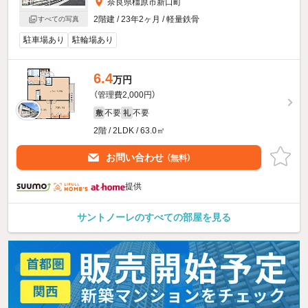
奈良県橿原市新口町
2階建 / 23年2ヶ月 / 軽量鉄骨
すべての写真
駐車場あり
駐輪場あり
6.4
万円
（管理費2,000円）
不要
不要
敷
礼
2階 / 2LDK / 63.0㎡
お問い合わせ
（無料）
提供
サントノーレのすべての部屋を見る