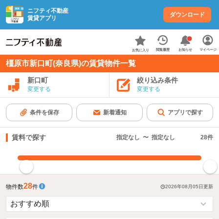
ニフティ不動産
ダウンロード
賃貸アプリ
お知らせ
閲覧履歴
マイページ
お気に入り
橿原市新口町(奈良県)の賃貸物件一覧
新口町
絞り込み条件
変更する
変更する
条件を保存
新着通知
アプリで探す
賃料で探す
指定なし
〜
指定なし
28
件
指定した賃料で絞り込む
28
物件数
件
2026年08月05日
更新