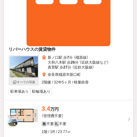
リバーハウスの賃貸物件
新ノ口駅 歩
7
分 （橿原線）
大和八木駅 歩
26
分 （近鉄大阪線
など
）
真菅駅 歩
27
分 （近鉄大阪線）
奈良県橿原市新口町
2階建 / 32年5ヶ月 / 軽量鉄骨
すべての写真
駐車場あり
駐輪場あり
3.4
万円
（管理費不要）
不要
不要
敷
礼
1階 / 1R / 23.77㎡