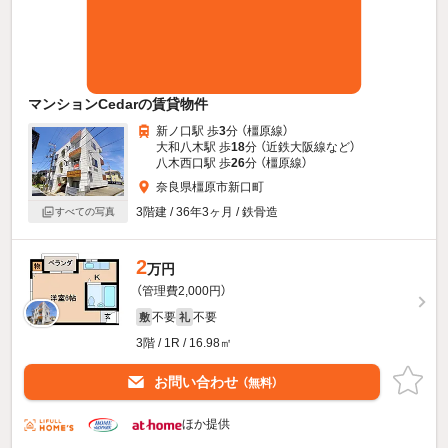
マンションCedarの賃貸物件
新ノ口駅 歩
3
分 （橿原線）
大和八木駅 歩
18
分 （近鉄大阪線
など
）
八木西口駅 歩
26
分 （橿原線）
奈良県橿原市新口町
3階建 / 36年3ヶ月 / 鉄骨造
すべての写真
2
万円
（管理費2,000円）
不要
不要
敷
礼
3階 / 1R / 16.98㎡
お問い合わせ
（無料）
ほか提供