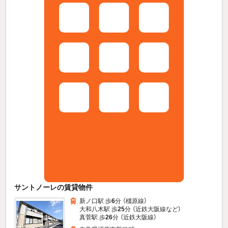
サントノーレの賃貸物件
新ノ口駅 歩
6
分 （橿原線）
大和八木駅 歩
25
分 （近鉄大阪線
など
）
真菅駅 歩
26
分 （近鉄大阪線）