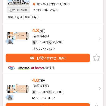
奈良県橿原市新口町132-1
7階建 / 27年 / 鉄骨造
すべての写真
駐車場あり
駐輪場あり
4.8
万円
（管理費不要）
10,000円
50,000円
敷
礼
7階 / 1DK / 38.0㎡
お問い合わせ
（無料）
ほか提供
4.8
万円
（管理費不要）
10,000円
50,000円
敷
礼
6階 / 1DK / 38.0㎡