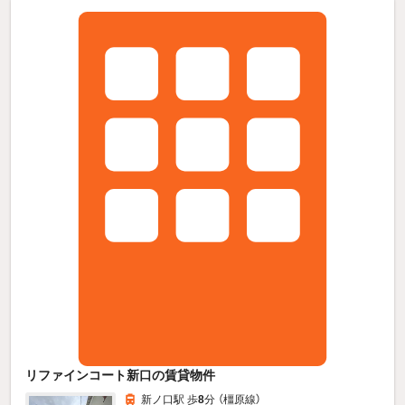
リファインコート新口の賃貸物件
新ノ口駅 歩
8
分 （橿原線）