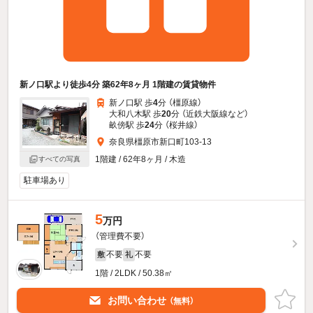
新ノ口駅より徒歩4分 築62年8ヶ月 1階建の賃貸物件
新ノ口駅 歩
4
分 （橿原線）
大和八木駅 歩
20
分 （近鉄大阪線
など
）
畝傍駅 歩
24
分 （桜井線）
奈良県橿原市新口町103-13
1階建 / 62年8ヶ月 / 木造
すべての写真
駐車場あり
5
万円
（管理費不要）
不要
不要
敷
礼
1階 / 2LDK / 50.38㎡
お問い合わせ
（無料）