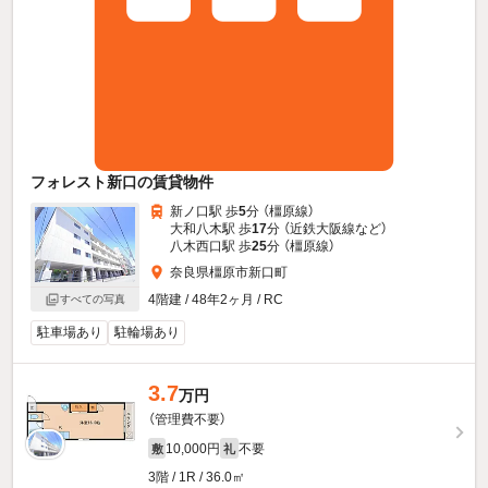
フォレスト新口の賃貸物件
新ノ口駅 歩
5
分 （橿原線）
大和八木駅 歩
17
分 （近鉄大阪線
など
）
八木西口駅 歩
25
分 （橿原線）
奈良県橿原市新口町
4階建 / 48年2ヶ月 / RC
すべての写真
駐車場あり
駐輪場あり
3.7
万円
（管理費不要）
10,000円
不要
敷
礼
3階 / 1R / 36.0㎡