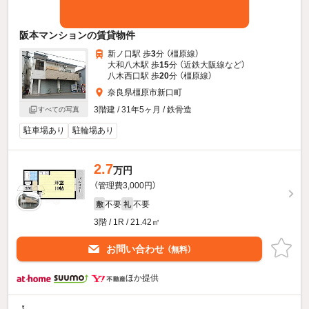
阪本マンションの賃貸物件
新ノ口駅 歩
3
分 （橿原線）
大和八木駅 歩
15
分 （近鉄大阪線
など
）
八木西口駅 歩
20
分 （橿原線）
奈良県橿原市新口町
3階建 / 31年5ヶ月 / 鉄骨造
すべての写真
駐車場あり
駐輪場あり
2.7
万円
（管理費3,000円）
不要
不要
敷
礼
3階 / 1R / 21.42㎡
お問い合わせ
（無料）
ほか提供