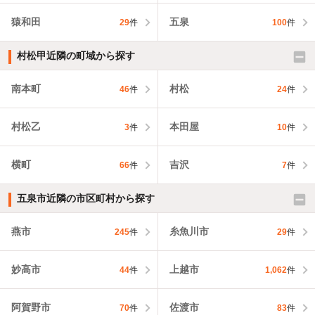
猿和田
五泉
29
件
100
件
村松甲近隣の町域から探す
南本町
村松
46
件
24
件
村松乙
本田屋
3
件
10
件
横町
吉沢
66
件
7
件
五泉市近隣の市区町村から探す
燕市
糸魚川市
245
件
29
件
妙高市
上越市
44
件
1,062
件
阿賀野市
佐渡市
70
件
83
件