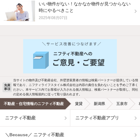
いい物件がない！なかなか物件が見つからない
時にやるべきこと
2025年08月07日
他の人はこんな条件で絞り込んでいます！
人気のこだわり条件
バス・トイレ別
2階以上
駐車場あり
ペット相談
当サイトの物件及び不動産会社、外壁塗装業者の情報は検索パートナーが提供している情
報であり、ニフティライフスタイル株式会社は内容の責任を負わないことを予めご了承く
免責
洗濯機置場あり
独立洗面台
事項
ださい。本サービス内でお客様が入力される個人情報は、検索パートナーが取得し、同社
の定める個人情報規約に従って取り扱われます。
エアコンあり
都市ガス
不動産・住宅情報のニフティ不動産
賃貸
新潟県
五泉市
ニフティ不動産
ニフティ不動産アプリ
温水洗浄便座
オートロック
コンロ2口以上
追焚き機能
＼Because／ ニフティ不動産