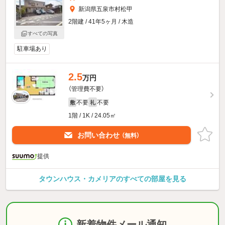
新潟県五泉市村松甲
2階建 / 41年5ヶ月 / 木造
すべての写真
駐車場あり
2.5
万円
（管理費不要）
不要
不要
敷
礼
1階 / 1K / 24.05㎡
お問い合わせ
（無料）
提供
タウンハウス・カメリアのすべての部屋を見る
新着物件メール通知