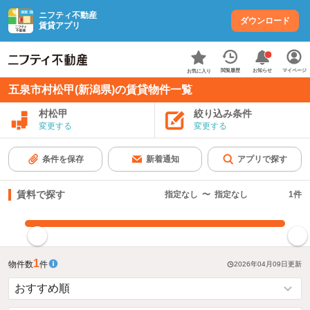
ニフティ不動産
ダウンロード
賃貸アプリ
お知らせ
閲覧履歴
マイページ
お気に入り
五泉市村松甲(新潟県)の賃貸物件一覧
村松甲
絞り込み条件
変更する
変更する
条件を保存
新着通知
アプリで探す
賃料で探す
指定なし
〜
指定なし
1
件
指定した賃料で絞り込む
1
物件数
件
2026年04月09日
更新