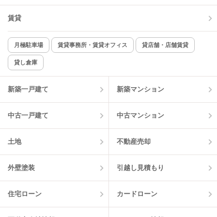
TV付インターホン
角部屋
賃貸
新着のみ
インターネット無料
月極駐車場
賃貸事務所・賃貸オフィス
貸店舗・店舗賃貸
貸し倉庫
該当件数:
物件一覧に反映
1
件
新築一戸建て
新築マンション
中古一戸建て
中古マンション
土地
不動産売却
外壁塗装
引越し見積もり
住宅ローン
カードローン