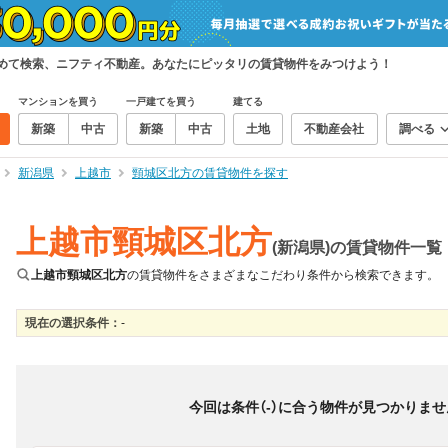
とめて検索、ニフティ不動産。あなたにピッタリの賃貸物件をみつけよう！
マンションを買う
一戸建てを買う
建てる
新築
中古
新築
中古
土地
不動産会社
調べる
新潟県
上越市
頸城区北方の賃貸物件を探す
上越市頸城区北方
(新潟県)の賃貸物件一覧
上越市頸城区北方
の賃貸物件をさまざまなこだわり条件から検索できます。
現在の選択条件：
-
絞り込み
並び替え
＆
0
物件数
件
今回は条件（
-
）に合う物件が見つかりませ