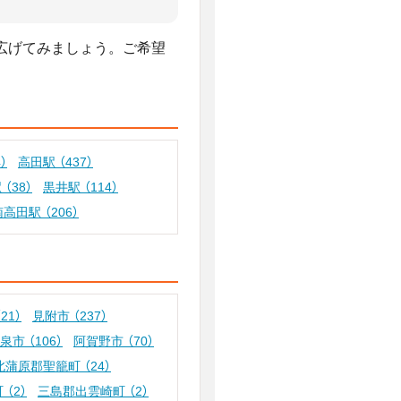
広げてみましょう。ご希望
4）
高田駅
（437）
駅
（38）
黒井駅
（114）
南高田駅
（206）
（21）
見附市
（237）
五泉市
（106）
阿賀野市
（70）
北蒲原郡聖籠町
（24）
町
（2）
三島郡出雲崎町
（2）