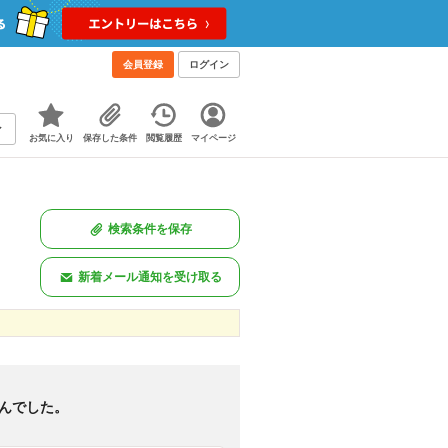
会員登録
ログイン
お気に入り
保存した条件
閲覧履歴
マイページ
検索条件を保存
新着メール通知を受け取る
新着のみ
図あり
<
1
>
んでした。