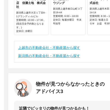
店 信濃土地 株式会
ウジング
式会社
社
新潟県上越市春日山町３丁
新潟県上越市木田
目18-44
14-14
新潟県上越市大豆１丁目8-
営業時間: 9:00～18:00
営業時間: 8:30～1
1グランディ-ルビル
定休日: 毎週水曜日 年末
定休日: 毎週土
営業時間: 10:00～17:30、
年始等
ＧＷ お盆 年末
(現在完全予約制となりま
す。)
定休日: 水曜日
上越市の不動産会社・不動産屋から探す
新潟県の不動産会社・不動産屋から探す
物件が見つからなかったときの
アドバイス3
近隣でピッタリの物件が見つかるかも！