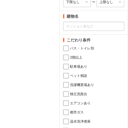
〜
建物名
こだわり条件
バス・トイレ別
2階以上
駐車場あり
ペット相談
洗濯機置場あり
独立洗面台
エアコンあり
都市ガス
温水洗浄便座