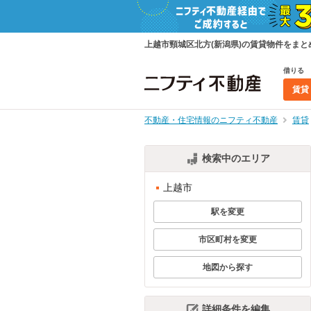
上越市頸城区北方(新潟県)の賃貸物件をま
借りる
賃貸
不動産・住宅情報のニフティ不動産
賃貸
検索中のエリア
上越市
駅を変更
市区町村を変更
地図から探す
詳細条件を編集