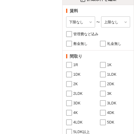
賃料
〜
管理費など込み
敷金無し
礼金無し
間取り
1R
1K
1DK
1LDK
2K
2DK
2LDK
3K
3DK
3LDK
4K
4DK
4LDK
5DK
5LDK以上