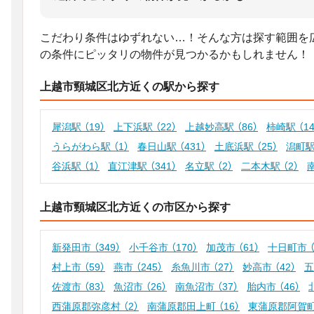
こだわり条件はゆずれない…！そんな方は探す範囲を
の条件にピッタリの物件が見つかるかもしれません！
上越市頸城区北方近くの駅から探す
犀潟駅
（19）
上下浜駅
（22）
上越妙高駅
（86）
柿崎駅
（1
うらがわら駅
（1）
春日山駅
（431）
土底浜駅
（25）
潟町
谷浜駅
（1）
直江津駅
（341）
名立駅
（2）
二本木駅
（2）
上越市頸城区北方近くの市区から探す
新発田市
（349）
小千谷市
（170）
加茂市
（61）
十日町市
村上市
（59）
燕市
（245）
糸魚川市
（27）
妙高市
（42）
佐渡市
（83）
魚沼市
（26）
南魚沼市
（37）
胎内市
（46）
西蒲原郡弥彦村
（2）
南蒲原郡田上町
（16）
東蒲原郡阿賀