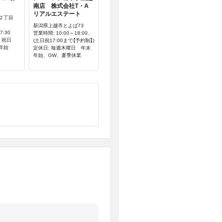
南店 株式会社T・A
リアルエステート
２丁目
新潟県上越市とよば73
7:30
営業時間: 10:00～18:00、
日 祝日
(土日祝17:00まで【予約制】)
年始
定休日: 毎週木曜日 年末
年始、GW、夏季休業