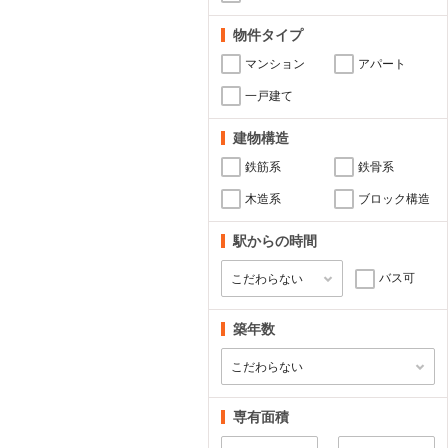
物件タイプ
マンション
アパート
一戸建て
建物構造
鉄筋系
鉄骨系
木造系
ブロック構造
駅からの時間
バス可
築年数
専有面積