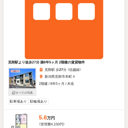
見附駅より徒歩27分 築8年5ヶ月 2階建の賃貸物件
見附駅 歩
27
分 （信越線）
新潟県見附市本町４
2階建 / 8年5ヶ月 / 木造
すべての写真
駐車場あり
駐輪場あり
5.6
万円
（管理費4,100円）