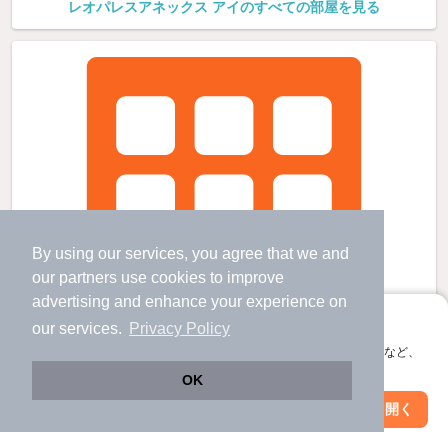
レオパレスアネックス アイのすべての部屋を見る
By using our services, you agree that we and
our
partners
use cookies to improve
advertising and enhance your experience on
アプリに切り替えて、サクサクお部屋探し
our services.
Privacy Policy
会員登録なしですぐ使える。マップ検索やお気に入り保存など、
アプリ限定の便利な機能が使えます！
OK
Web版で続行
アプリを開く
市区町村を変更
絞り込み条件を変更