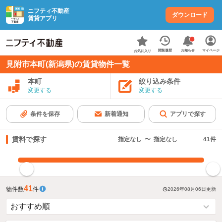
ニフティ不動産
ダウンロード
賃貸アプリ
お知らせ
閲覧履歴
マイページ
お気に入り
見附市本町(新潟県)の賃貸物件一覧
本町
絞り込み条件
変更する
変更する
条件を保存
新着通知
アプリで探す
賃料で探す
指定なし
〜
指定なし
41
件
指定した賃料で絞り込む
41
物件数
件
2026年08月06日
更新