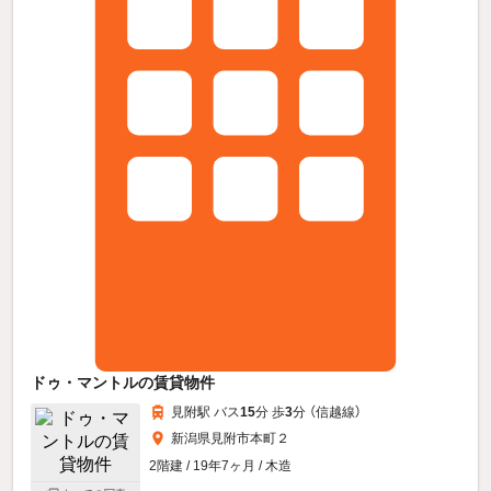
ドゥ・マントルの賃貸物件
見附駅 バス
15
分 歩
3
分 （信越線）
新潟県見附市本町２
2階建 / 19年7ヶ月 / 木造