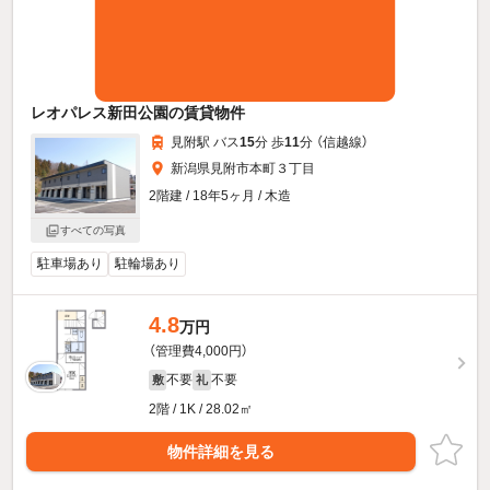
レオパレス新田公園の賃貸物件
見附駅 バス
15
分 歩
11
分 （信越線）
新潟県見附市本町３丁目
2階建 / 18年5ヶ月 / 木造
すべての写真
駐車場あり
駐輪場あり
4.8
万円
（管理費4,000円）
不要
不要
敷
礼
2階 / 1K / 28.02㎡
物件詳細を見る