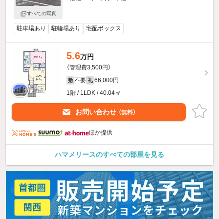
すべての写真
駐車場あり
駐輪場あり
宅配ボックス
5.6
万円
（管理費3,500円）
不要
66,000円
敷
礼
1階 / 1LDK / 40.04㎡
お問い合わせ
（無料）
ほか提供
ハマメリースのすべての部屋を見る