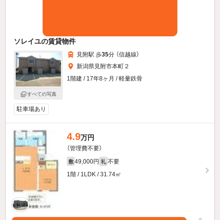
ソレイユの賃貸物件
見附駅 歩
35
分 （信越線）
新潟県見附市本町２
1階建 / 17年8ヶ月 / 軽量鉄骨
すべての写真
駐車場あり
4.9
万円
（管理費不要）
49,000円
不要
敷
礼
1階 / 1LDK / 31.74㎡