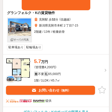
グランフォルク・Kの賃貸物件
見附駅 歩
32
分 （信越線）
新潟県見附市本町２丁目7-15
2階建 / 13年 / 軽量鉄骨
すべての写真
駐車場あり
駐輪場あり
5.7
万円
（管理費4,200円）
不要
65,000円
敷
礼
1階 / 1LDK / 45.7㎡
お問い合わせ
（無料）
提供