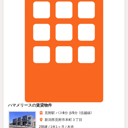
ハマメリースの賃貸物件
見附駅 バス
6
分 歩
5
分 （信越線）
新潟県見附市本町３丁目
2階建 / 1年1ヶ月 / 木造