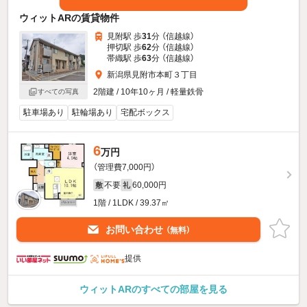
ウィットARの賃貸物件
見附駅 歩
31
分 （信越線）
押切駅 歩
62
分 （信越線）
帯織駅 歩
63
分 （信越線）
新潟県見附市本町３丁目
2階建 / 10年10ヶ月 / 軽量鉄骨
すべての写真
駐車場あり
駐輪場あり
宅配ボックス
6
万円
（管理費7,000円）
不要
60,000円
敷
礼
1階 / 1LDK / 39.37㎡
お問い合わせ
（無料）
提供
ウィットARのすべての部屋を見る