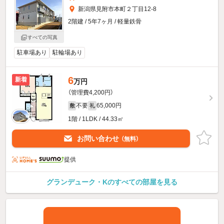
新潟県見附市本町２丁目12-8
2階建 / 5年7ヶ月 / 軽量鉄骨
すべての写真
駐車場あり
駐輪場あり
6
新着
万円
（管理費4,200円）
不要
65,000円
敷
礼
1階 / 1LDK / 44.33㎡
お問い合わせ
（無料）
提供
グランデューク・Kのすべての部屋を見る