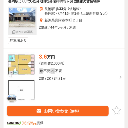
長岡駅よりバス41分 徒歩1分 築44年5ヶ月 2階建の賃貸物件
見附駅 歩
33
分 （信越線）
長岡駅 バス
41
分 歩
1
分 （上越新幹線
など
）
新潟県見附市本町２丁目
2階建 / 44年5ヶ月 / 木造
すべての写真
駐車場あり
3.6
万円
（管理費2,000円）
不要
不要
敷
礼
2階 / 2K / 34.71㎡
お問い合わせ
（無料）
提供