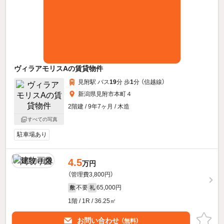
ヴィラアモリスAの賃貸物件
見附駅 バス
19
分 歩
1
分 （信越線）
新潟県見附市本町４
2階建 / 9年7ヶ月 / 木造
すべての写真
駐車場あり
4.5
万円
（管理費3,800円）
不要
65,000円
敷
礼
1階 / 1R / 36.25㎡
お問い合わせ
（無料）