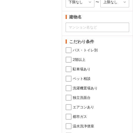
〜
建物名
こだわり条件
バス・トイレ別
2階以上
駐車場あり
ペット相談
洗濯機置場あり
独立洗面台
エアコンあり
都市ガス
温水洗浄便座