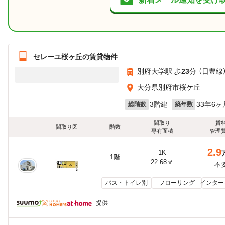
セレーユ桜ヶ丘の賃貸物件
別府大学駅 歩
23
分 （日豊線
大分県別府市桜ケ丘
3階建
33年6ヶ
総階数
築年数
間取り
賃
間取り図
階数
専有面積
管理
2.9
1K
1階
22.68㎡
不
バス・トイレ別
フローリング
インター
提供