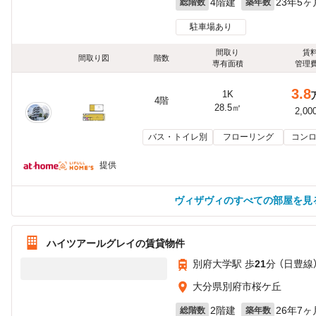
4階建
23年5ヶ
総階数
築年数
駐車場あり
間取り
賃
間取り図
階数
専有面積
管理
3.8
1K
4階
28.5㎡
2,00
バス・トイレ別
フローリング
コンロ
提供
ヴィザヴィのすべての部屋を見
ハイツアールグレイの賃貸物件
別府大学駅 歩
21
分 （日豊線
大分県別府市桜ケ丘
2階建
26年7ヶ
総階数
築年数