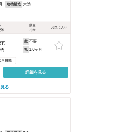
月
木造
建物構造
料
敷金
お気に入り
費等
礼金
不要
敷
万円
1.0ヶ月
0円
礼
炊き機能
詳細を見る
を見る
）