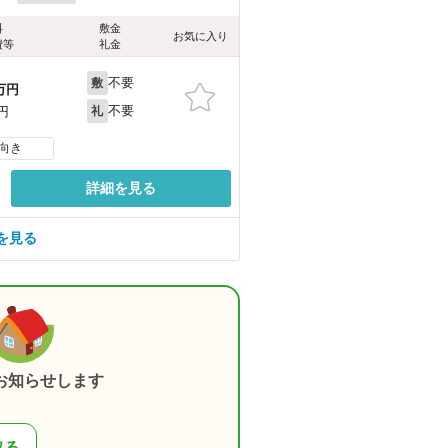
料
敷金
お気に入り
費等
礼金
不要
敷
万円
不要
0円
礼
向き
詳細を見る
を見る
お知らせします
取る