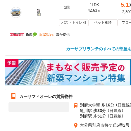
5.1
1LDK
1階
42.63㎡
2,30
バス・トイレ別
ペット相談
フロ
ほか提供
カーサブリランテのすべての部屋
カーサフィオーレの賃貸物件
別府大学駅 歩
16
分 （日豊線
亀川駅 歩
33
分 （日豊線）
別府駅 歩
51
分 （日豊線）
大分県別府市桜ケ丘5番2号