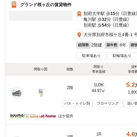
グランド桜ヶ丘の賃貸物件
別府大学駅 歩
15
分 （日豊線
亀川駅 歩
32
分 （日豊線）
別府駅 歩
54
分 （日豊線）
大分県別府市桜ケ丘4番-1 
2階建
8年
総階数
築年数
建
駐車場あり
駐輪場あり
間取り
賃
間取り図
階数
専有面積
管理
5.2
1LDK
2階
44.97㎡
1,80
バス・トイレ別
フローリング
追い
ほか提供
4.6
1R
1階