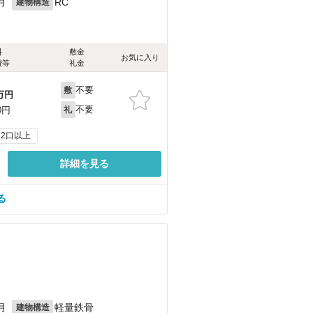
月
RC
建物構造
料
敷金
お気に入り
費等
礼金
不要
敷
万円
不要
0円
礼
2口以上
詳細を見る
る
）
月
軽量鉄骨
建物構造