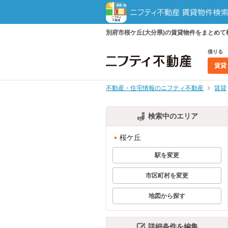
別府市桜ケ丘(大分県)の賃貸物件をまとめ
借りる
賃貸
不動産・住宅情報のニフティ不動産
賃貸
検索中のエリア
桜ケ丘
駅を変更
市区町村を変更
地図から探す
詳細条件を編集