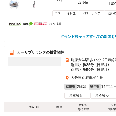
32.94㎡
1,80
バス・トイレ別
フローリング
追い
ほか提供
グランド桜ヶ丘のすべての部屋を
カーサブリランテの賃貸物件
別府大学駅 歩
15
分 （日豊線
亀川駅 歩
35
分 （日豊線）
別府駅 歩
50
分 （日豊線）
大分県別府市桜ケ丘
2階建
14年11
総階数
築年数
駐車場あり
駐輪場あり
間取り
賃
間取り図
階数
専有面積
管理