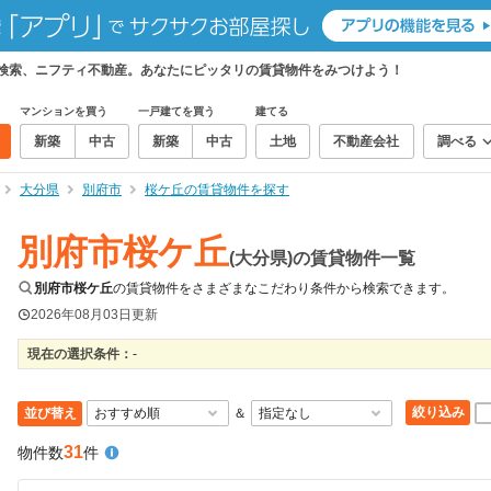
て検索、ニフティ不動産。あなたにピッタリの賃貸物件をみつけよう！
マンションを買う
一戸建てを買う
建てる
新築
中古
新築
中古
土地
不動産会社
調べる
大分県
別府市
桜ケ丘の賃貸物件を探す
別府市桜ケ丘
(大分県)の賃貸物件一覧
別府市桜ケ丘
の賃貸物件をさまざまなこだわり条件から検索できます。
2026年08月03日
更新
現在の選択条件：
-
絞り込み
並び替え
＆
31
物件数
件