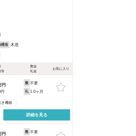
）
号
木造
物構造
料
敷金
お気に入り
費等
礼金
不要
敷
万円
1.0ヶ月
0円
礼
炊き機能
詳細を見る
不要
敷
万円