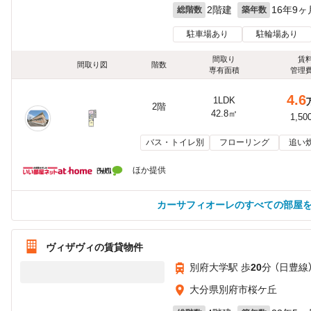
2階建
16年9ヶ
総階数
築年数
駐車場あり
駐輪場あり
間取り
賃
間取り図
階数
専有面積
管理
4.6
1LDK
2階
42.8㎡
1,50
バス・トイレ別
フローリング
追い
ほか提供
カーサフィオーレのすべての部屋
ヴィザヴィの賃貸物件
別府大学駅 歩
20
分 （日豊線
大分県別府市桜ケ丘