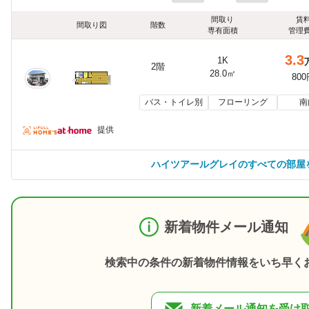
間取り
賃
間取り図
階数
専有面積
管理
3.3
1K
2階
28.0㎡
80
バス・トイレ別
フローリング
南
提供
ハイツアールグレイのすべての部屋
新着物件メール通知
検索中の条件の新着物件情報をいち早く
新着メール通知を受け