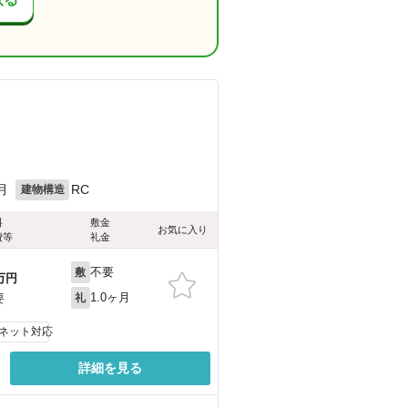
）
月
RC
建物構造
料
敷金
お気に入り
費等
礼金
不要
敷
万円
1.0ヶ月
要
礼
ネット対応
詳細を見る