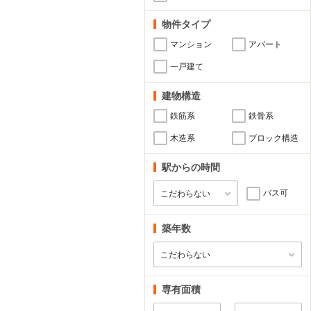
物件タイプ
マンション
アパート
一戸建て
建物構造
鉄筋系
鉄骨系
木造系
ブロック構造
駅からの時間
バス可
築年数
専有面積