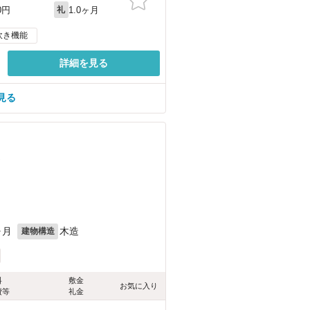
1.0ヶ月
0円
礼
炊き機能
詳細を見る
見る
）
ヶ月
木造
建物構造
料
敷金
お気に入り
費等
礼金