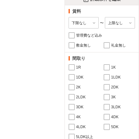
賃料
〜
管理費など込み
敷金無し
礼金無し
間取り
1R
1K
1DK
1LDK
2K
2DK
2LDK
3K
3DK
3LDK
4K
4DK
4LDK
5DK
5LDK以上