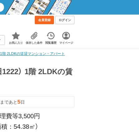
会員登録
ログイン
お気に入り
保存した条件
閲覧履歴
マイページ
1階 2LDKの賃貸マンション・アパート
22） 1階 2LDKの賃
5
まであと
日
理費等3,500円
積：54.38㎡）