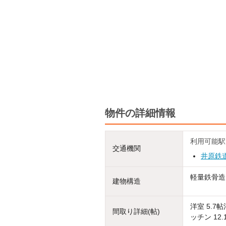
物件の詳細情報
利用可能駅
交通機関
井原鉄
軽量鉄骨造
建物構造
洋室 5.7
間取り詳細(帖)
ッチン 12.