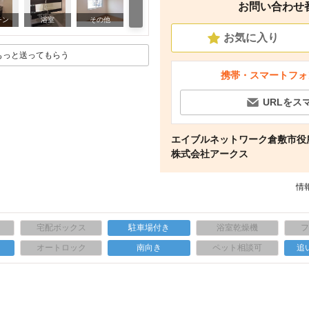
お問い合わせ番号
周辺
チン
浴室
その他
お気に入り
もっと送ってもらう
携帯・スマートフォ
URLをス
エイブルネットワーク倉敷市
株式会社アークス
情報
宅配ボックス
駐車場付き
浴室乾燥機
上
オートロック
南向き
ペット相談可
追