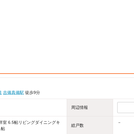
道
吉備真備駅
徒歩9分
周辺情報
帖洋室 6.5帖リビングダイニングキ
－
総戸数
1帖