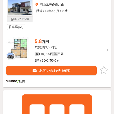
岡山県美作市北山
2階建 / 14年3ヶ月 / 木造
すべての写真
駐車場あり
5.8
万円
（管理費3,000円）
116,000円
不要
敷
礼
2階 / 2DK / 50.0㎡
お問い合わせ
（無料）
提供