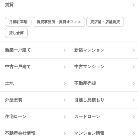
賃貸
TV付インターホン
角部屋
新着のみ
インターネット無料
月極駐車場
賃貸事務所・賃貸オフィス
貸店舗・店舗賃貸
貸し倉庫
該当件数:
物件一覧に反映
4
件
新築一戸建て
新築マンション
中古一戸建て
中古マンション
土地
不動産売却
外壁塗装
引越し見積もり
住宅ローン
カードローン
不動産会社情報
マンション情報