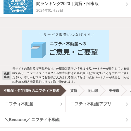
間ランキング2023｜賃貸・関東版
2024年01月29日
他の人はこんな条件で絞り込んでいます！
人気のこだわり条件
バス・トイレ別
2階以上
駐車場あり
ペット相談
当サイトの物件及び不動産会社、外壁塗装業者の情報は検索パートナーが提供している情
報であり、ニフティライフスタイル株式会社は内容の責任を負わないことを予めご了承く
免責
事項
ださい。本サービス内でお客様が入力される個人情報は、検索パートナーが取得し、同社
洗濯機置場あり
独立洗面台
の定める個人情報規約に従って取り扱われます。
不動産・住宅情報のニフティ不動産
賃貸
岡山県
美作市
エアコンあり
都市ガス
ニフティ不動産
ニフティ不動産アプリ
温水洗浄便座
オートロック
＼Because／ ニフティ不動産
コンロ2口以上
追焚き機能