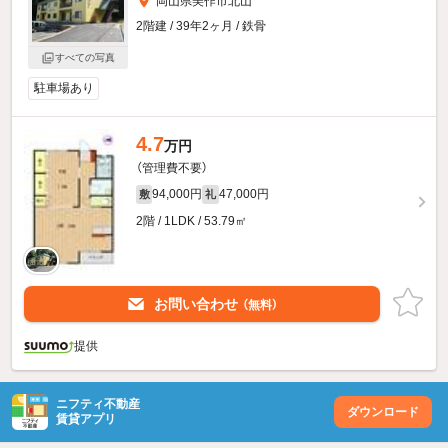
岡山県美作市北山
2階建 / 39年2ヶ月 / 鉄骨
すべての写真
駐車場あり
4.7
万円
（管理費不要）
94,000円
47,000円
敷
礼
2階 / 1LDK / 53.79㎡
お問い合わせ
（無料）
提供
ニフティ不動産
ダウンロード
賃貸アプリ