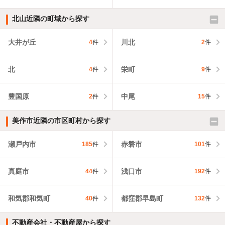
北山近隣の町域から探す
大井が丘
川北
4
件
2
件
北
栄町
4
件
9
件
豊国原
中尾
2
件
15
件
美作市近隣の市区町村から探す
瀬戸内市
赤磐市
185
件
101
件
真庭市
浅口市
44
件
192
件
和気郡和気町
都窪郡早島町
40
件
132
件
不動産会社・不動産屋から探す