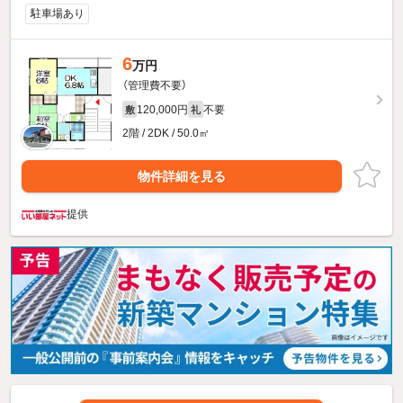
駐車場あり
6
万円
（管理費不要）
120,000円
不要
敷
礼
2階 / 2DK / 50.0㎡
物件詳細を見る
提供