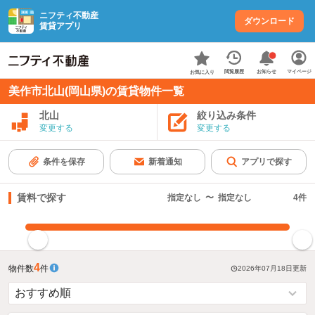
ニフティ不動産
ダウンロード
賃貸アプリ
お知らせ
閲覧履歴
マイページ
お気に入り
美作市北山(岡山県)の賃貸物件一覧
北山
絞り込み条件
変更する
変更する
条件を保存
新着通知
アプリで探す
賃料で探す
指定なし
〜
指定なし
4
件
指定した賃料で絞り込む
4
物件数
件
2026年07月18日
更新