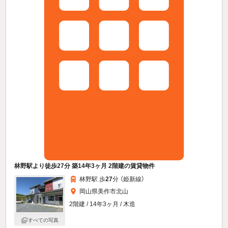
林野駅より徒歩27分 築14年3ヶ月 2階建の賃貸物件
林野駅 歩
27
分 （姫新線）
岡山県美作市北山
2階建 / 14年3ヶ月 / 木造
すべての写真