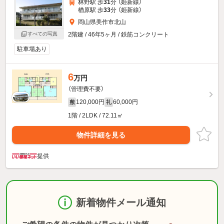
林野駅 歩
31
分 （姫新線）
楢原駅 歩
33
分 （姫新線）
岡山県美作市北山
すべての写真
2階建 / 46年5ヶ月 / 鉄筋コンクリート
駐車場あり
6
万円
（管理費不要）
120,000円
60,000円
敷
礼
1階 / 2LDK / 72.11㎡
物件詳細を見る
提供
新着物件メール通知