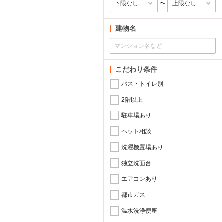
〜
建物名
こだわり条件
バス・トイレ別
2階以上
駐車場あり
ペット相談
洗濯機置場あり
独立洗面台
エアコンあり
都市ガス
温水洗浄便座