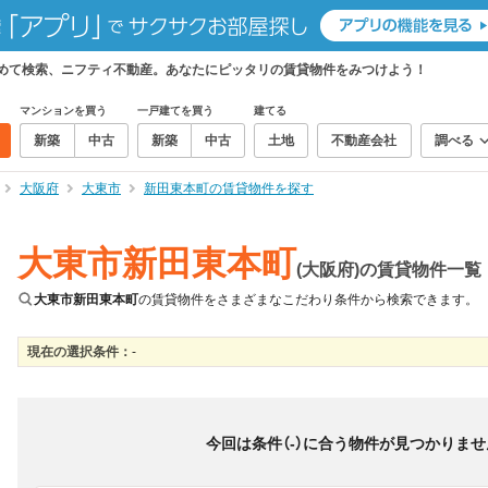
とめて検索、ニフティ不動産。あなたにピッタリの賃貸物件をみつけよう！
マンションを買う
一戸建てを買う
建てる
新築
中古
新築
中古
土地
不動産会社
調べる
大阪府
大東市
新田東本町の賃貸物件を探す
大東市新田東本町
(大阪府)の賃貸物件一覧
大東市新田東本町
の賃貸物件をさまざまなこだわり条件から検索できます。
現在の選択条件：
-
絞り込み
並び替え
＆
0
物件数
件
今回は条件（
-
）に合う物件が見つかりませ