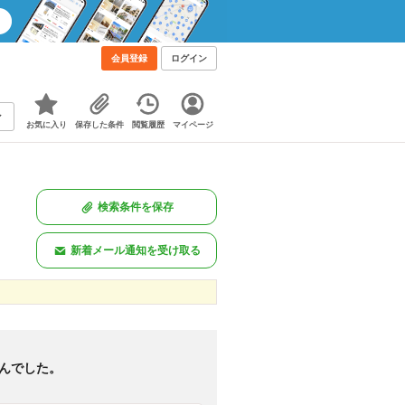
会員登録
ログイン
お気に入り
保存した条件
閲覧履歴
マイページ
検索条件を保存
新着メール通知を受け取る
新着のみ
図あり
<
1
>
んでした。