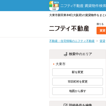
大東市新田東本町(大阪府)の賃貸物件をま
借りる
賃貸
不動産・住宅情報のニフティ不動産
賃貸
検索中のエリア
大東市
駅を変更
市区町村を変更
地図から探す
詳細条件を編集