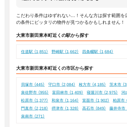
こだわり条件はゆずれない…！そんな方は探す範囲を
の条件にピッタリの物件が見つかるかもしれません！
大東市新田東本町近くの駅から探す
住道駅
（1,851）
野崎駅
（1,662）
四条畷駅
（1,684）
大東市新田東本町近くの市区から探す
貝塚市
（445）
守口市
（2,084）
枚方市
（4,185）
茨木市
（3
泉佐野市
（955）
富田林市
（1,409）
寝屋川市
（2,975）
河
松原市
（1,377）
和泉市
（1,164）
箕面市
（1,902）
柏原市
門真市
（2,218）
摂津市
（1,328）
高石市
（849）
藤井寺市
泉南市
（271）