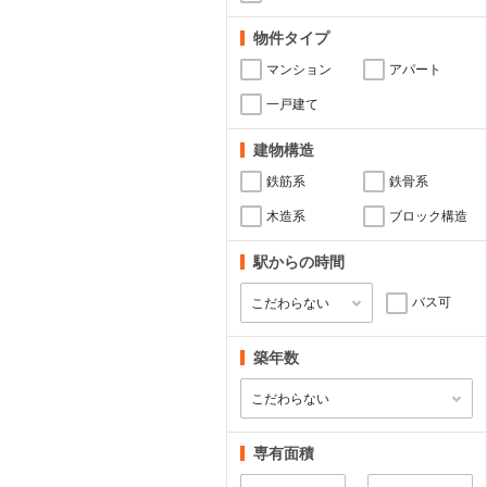
物件タイプ
マンション
アパート
一戸建て
建物構造
鉄筋系
鉄骨系
木造系
ブロック構造
駅からの時間
バス可
築年数
専有面積