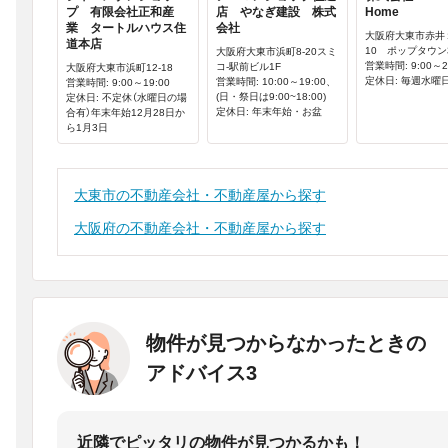
プ 有限会社正和産
店 やなぎ建設 株式
Home
業 タートルハウス住
会社
大阪府大東市赤井１
道本店
10 ポップタウン
大阪府大東市浜町8-20スミ
営業時間: 9:00～2
コ-駅前ビル1F
大阪府大東市浜町12-18
定休日: 毎週水曜
営業時間: 10:00～19:00、
営業時間: 9:00～19:00
(日・祭日は9:00~18:00)
定休日: 不定休（水曜日の場
定休日: 年末年始・お盆
合有）年末年始12月28日か
ら1月3日
大東市の不動産会社・不動産屋から探す
大阪府の不動産会社・不動産屋から探す
物件が見つからなかったときの
アドバイス3
近隣でピッタリの物件が見つかるかも！