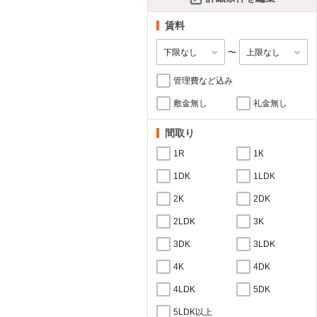
賃料
〜
管理費など込み
敷金無し
礼金無し
間取り
1R
1K
1DK
1LDK
2K
2DK
2LDK
3K
3DK
3LDK
4K
4DK
4LDK
5DK
5LDK以上