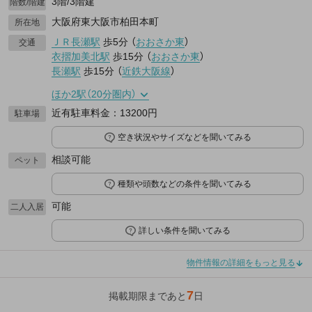
3階/3階建
階数/階建
大阪府東大阪市柏田本町
所在地
ＪＲ長瀬駅
歩5分
（
おおさか東
）
交通
衣摺加美北駅
歩15分
（
おおさか東
）
長瀬駅
歩15分
（
近鉄大阪線
）
ほか2駅（20分圏内）
近有駐車料金：13200円
駐車場
空き状況やサイズなどを聞いてみる
相談可能
ペット
種類や頭数などの条件を聞いてみる
可能
二人入居
詳しい条件を聞いてみる
物件情報の詳細をもっと見る
7
掲載期限まであと
日