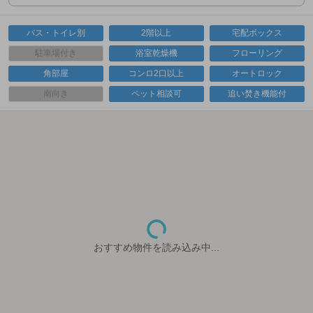
バス・トイレ別
2階以上
宅配ボックス
駐車場付き
浴室乾燥機
フローリング
角部屋
コンロ2口以上
オートロック
南向き
ペット相談可
追い焚き機能付
おすすめ物件を読み込み中...