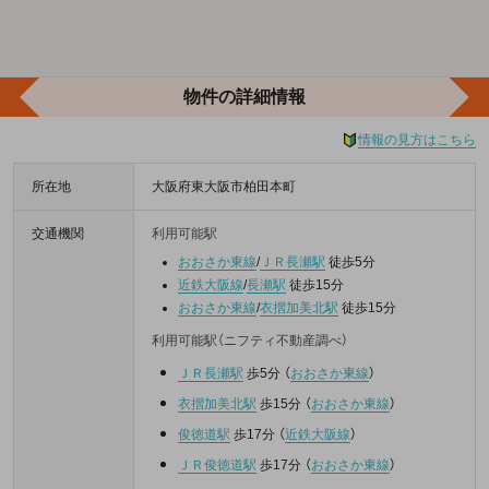
物件の詳細情報
情報の見方はこちら
所在地
大阪府東大阪市柏田本町
交通機関
利用可能駅
おおさか東線
/
ＪＲ長瀬駅
徒歩5分
近鉄大阪線
/
長瀬駅
徒歩15分
おおさか東線
/
衣摺加美北駅
徒歩15分
利用可能駅（ニフティ不動産調べ）
ＪＲ長瀬駅
歩5分
（
おおさか東線
）
衣摺加美北駅
歩15分
（
おおさか東線
）
俊徳道駅
歩17分
（
近鉄大阪線
）
ＪＲ俊徳道駅
歩17分
（
おおさか東線
）