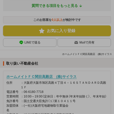
質問できる項目をもっと見る
このお部屋を
0
人以上
が検討中です
お気に入り登録
LINEで送る
Mailで共有
ホームメイトＦＣ関目高殿店 (株)サイラス
取り扱い不動産会社
ホームメイトＦＣ関目高殿店 (株)サイラス
住所
：大阪府大阪市旭区高殿４丁目４－１６ＳＴＡＮＤＡＲＤ高殿
１Ｆ
電話番号
：06-6180-7718
営業時間
：10:00～19:00（定休日：年中無休（年末年始除く）、年末年始）
免許番号
：国土交通大臣免許（１）第１０４１１号
加盟団体
：(一社)大阪府宅地建物取引業協会
名