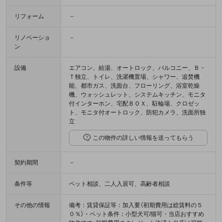
リフォーム
－
リノベーショ
－
ン
設備
エアコン、給湯、オートロック、バルコニー、Ｂ・
Ｔ独立、トイレ、洗濯機置場、シャワー、追焚機
能、都市ガス、洗面台、フローリング、浴室乾燥
機、ウォッシュレット、システムキッチン、モニタ
付インターホン、宅配ＢＯＸ、駐輪場、クロゼッ
ト、モニタ付オートロック、防犯カメラ、洗面所独
立
この物件の詳しい情報を送ってもらう
契約期間
－
条件等
ペット相談、二人入居可、高齢者相談
その他の情報
備考：賃貸保証等：加入要（初期費用は総賃料の５
０％）・ペット条件：小型犬可/猫可・当店おすすめ