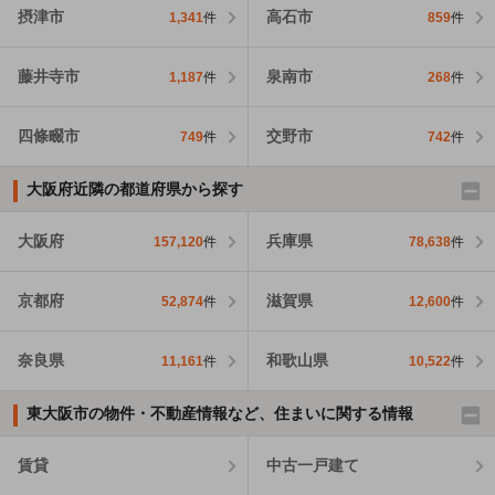
摂津市
高石市
1,341
件
859
件
藤井寺市
泉南市
1,187
件
268
件
四條畷市
交野市
749
件
742
件
大阪府近隣の都道府県から探す
大阪府
兵庫県
157,120
件
78,638
件
京都府
滋賀県
52,874
件
12,600
件
奈良県
和歌山県
11,161
件
10,522
件
東大阪市の物件・不動産情報など、住まいに関する情報
賃貸
中古一戸建て