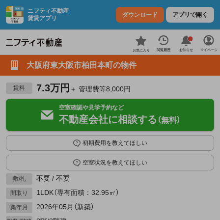
ニフティ不動産
ダウンロード
アプリで開く
賃貸アプリ
お知らせ
閲覧履歴
マイページ
お気に入り
大阪府東大阪市柏田本町の物件
7.3万円
賃料
＋ 管理費等8,000円
空室確認や見学予約など
不動産会社に相談する
（無料）
初期費用を教えてほしい
空室状況を教えてほしい
不要 / 不要
敷/礼
1LDK（専有面積：32.95㎡）
間取り
2026年05月（新築）
築年月