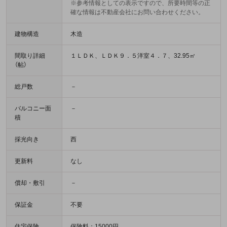
※参考情報としての表示ですので、所要時間等の正
確な情報は不動産会社にお問い合わせください。
建物構造
木造
間取り詳細
１ＬＤＫ、ＬＤＫ９．５洋室４．７、32.95㎡
（帖）
総戸数
－
バルコニー面
－
積
採光向き
西
更新料
なし
償却・敷引
－
保証金
不要
住宅保険
保険料：15000円