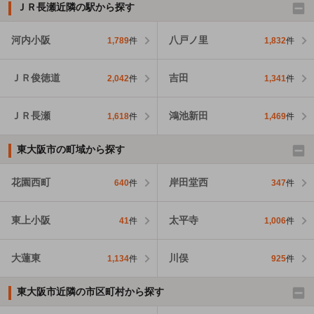
ＪＲ長瀬近隣の駅から探す
河内小阪
八戸ノ里
1,789
件
1,832
件
ＪＲ俊徳道
吉田
2,042
件
1,341
件
ＪＲ長瀬
鴻池新田
1,618
件
1,469
件
東大阪市の町域から探す
花園西町
岸田堂西
640
件
347
件
東上小阪
太平寺
41
件
1,006
件
大蓮東
川俣
1,134
件
925
件
東大阪市近隣の市区町村から探す